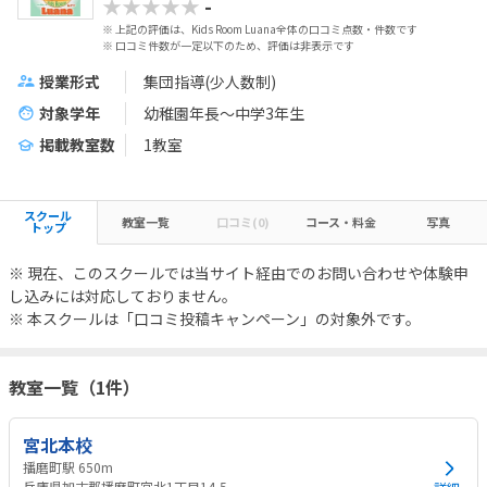
★★★★★
-
※ 上記の評価は、Kids Room Luana全体の口コミ点数・件数です
※ 口コミ件数が一定以下のため、評価は非表示です
授業形式
集団指導(少人数制)
対象学年
幼稚園年長～中学3年生
掲載教室数
1教室
スクール
教室一覧
口コミ(0)
コース・料金
写真
トップ
※ 現在、このスクールでは当サイト経由でのお問い合わせや体験申
し込みには対応しておりません。
※ 本スクールは「口コミ投稿キャンペーン」の対象外です。
教室一覧（1件）
宮北本校
播磨町駅 650m
兵庫県加古郡播磨町宮北1丁目14-5