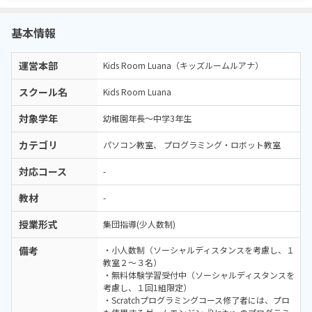
基本情報
運営本部
Kids Room Luana（キッズルームルアナ）
スクール名
Kids Room Luana
対象学年
幼稚園年長～中学3年生
カテゴリ
パソコン教室
プログラミング・ロボット教室
対応コース
-
教材
-
授業形式
集団指導(少人数制)
備考
・小人数制（ソーシャルディスタンスを考慮し、１
教室２～３名）
・無料体験学習受付中（ソーシャルディスタンスを
考慮し、１回1組限定）
・Scratchプログラミングコース修了者には、プロ