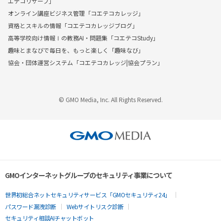
エテコリザーブ」
オンライン講座ビジネス管理「コエテコカレッジ」
資格とスキルの情報「コエテコカレッジブログ」
高等学校向け情報Ⅰの教務AI・問題集「コエテコStudy」
趣味とまなびで毎日を、もっと楽しく「趣味なび」
協会・団体運営システム「コエテコカレッジ|協会プラン」
© GMO Media, Inc. All Rights Reserved.
GMOインターネットグループのセキュリティ事業について
世界初総合ネットセキュリティサービス「GMOセキュリティ24」
パスワード漏洩診断
Webサイトリスク診断
セキュリティ相談AIチャットボット