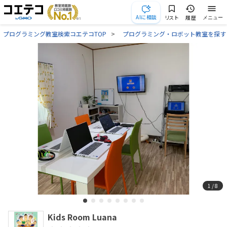
AIに相談
リスト
履歴
メニュー
プログラミング教室検索コエテコTOP
プログラミング・ロボット教室を探す
1
/ 8
Kids Room Luana