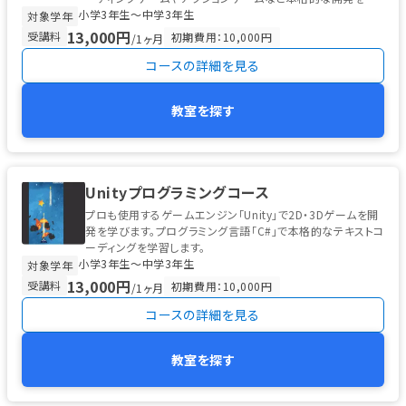
小学3年生〜中学3年生
め、チームプログラミ...
対象学年
13,000円
受講料
初期費用：10,000円
/1ヶ月
コースの詳細を見る
教室を探す
Unityプログラミングコース
プロも使用するゲームエンジン「Unity」で2D・3Dゲームを開
発を学びます。プログラミング言語「C#」で本格的なテキストコ
ーディングを学習します。
小学3年生〜中学3年生
対象学年
13,000円
受講料
初期費用：10,000円
/1ヶ月
コースの詳細を見る
教室を探す