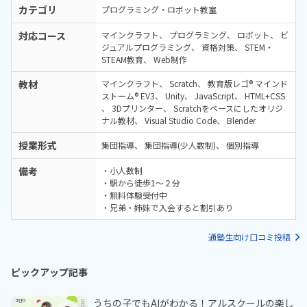
カテゴリ
プログラミング・ロボット教室
対応コース
マインクラフト
プログラミング
ロボット
ビ
ジュアルプログラミング
資格対策
STEM・
STEAM教育
Web制作
教材
マインクラフト
Scratch
教育版レゴ® マインド
ストーム® EV3
Unity
JavaScript
HTML+CSS
3Dプリンター
Scratchをベースにしたオリジ
ナル教材
Visual Studio Code
Blender
授業形式
集団指導
集団指導(少人数制)
個別指導
備考
・小人数制
・駅から徒歩1～２分
・無料体験受付中
・兄弟・姉妹で入会すると割引あり
通塾生向け口コミ投稿
ピックアップ記事
うちの子でもAIがわかる！アルスクールの楽し