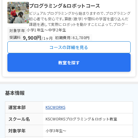
プログラミング＆ロボットコース
ビジュアルプログラミングから始まりますので、プログラミング
初心者でも安心です。算数（数学）や理科の学習を盛り込んだ
課題を通して実際にロボットを動かすことによって、プログラ
小学1年生〜中学2年生
ミングだけでは起こらない...
対象学年
9,900円
受講料
初期費用：62,780円
/1ヶ月
コースの詳細を見る
教室を探す
基本情報
運営本部
KSCWORKS
スクール名
KSCWORKSプログラミング＆ロボット教室
対象学年
小学3年生～