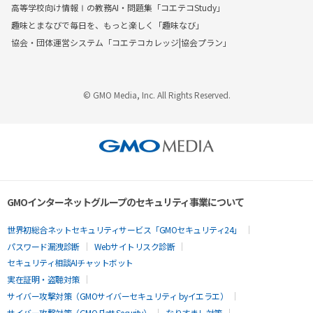
高等学校向け情報Ⅰの教務AI・問題集「コエテコStudy」
趣味とまなびで毎日を、もっと楽しく「趣味なび」
協会・団体運営システム「コエテコカレッジ|協会プラン」
© GMO Media, Inc. All Rights Reserved.
GMOインターネットグループのセキュリティ事業について
世界初総合ネットセキュリティサービス「GMOセキュリティ24」
パスワード漏洩診断
Webサイトリスク診断
セキュリティ相談AIチャットボット
実在証明・盗聴対策
サイバー攻撃対策（GMOサイバーセキュリティ byイエラエ）
サイバー攻撃対策（GMO Flatt Security）
なりすまし対策