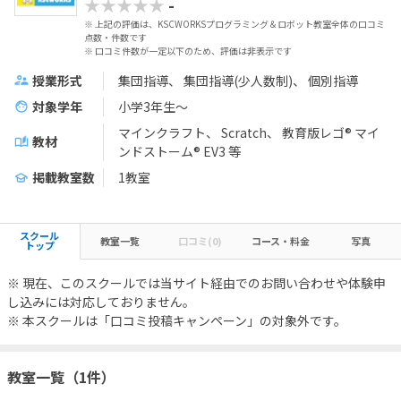
★★★★★
-
※ 上記の評価は、KSCWORKSプログラミング＆ロボット教室全体の口コミ
点数・件数です
※ 口コミ件数が一定以下のため、評価は非表示です
授業形式
集団指導
集団指導(少人数制)
個別指導
対象学年
小学3年生～
マインクラフト
Scratch
教育版レゴ® マイ
教材
ンドストーム® EV3
等
掲載教室数
1教室
スクール
教室一覧
口コミ(0)
コース・料金
写真
トップ
※ 現在、このスクールでは当サイト経由でのお問い合わせや体験申
し込みには対応しておりません。
※ 本スクールは「口コミ投稿キャンペーン」の対象外です。
教室一覧（1件）