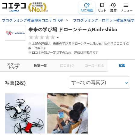
AIに相談
リスト
履歴
メニュー
プログラミング教室検索コエテコTOP
プログラミング・ロボット教室を探す
未来の学び場 ドローンチームNadeshiko
★★★★★
-
※ 上記の評価は、未来の学び場 ドローンチームNadeshiko全体の口コミ点
数・件数です
※ 口コミ件数が一定以下のため、評価は非表示です
スクール
教室一覧
口コミ(0)
コース・料金
写真
トップ
写真(2枚)