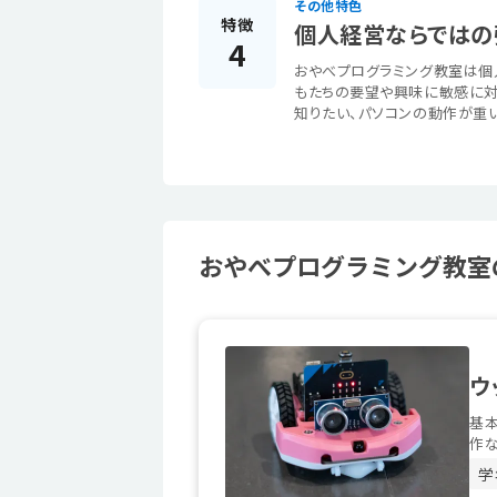
その他特色
特徴
個人経営ならではの
4
おやべプログラミング教室は個
もたちの要望や興味に敏感に対
知りたい、パソコンの動作が重
おやべプログラミング教室の
ウ
基本
作な
学