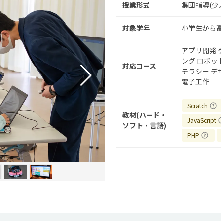
授業形式
集団指導(少
対象学年
小学生から
アプリ開発
ング
ロボッ
対応コース
テラシー
デ
電子工作
Scratch
教材(ハード・
JavaScript
ソフト・言語)
PHP