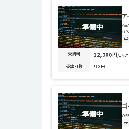
ア
Yo
容で
学
受講料
12,000円
/1ヶ
受講回数
月３回
ゴ
WE
学