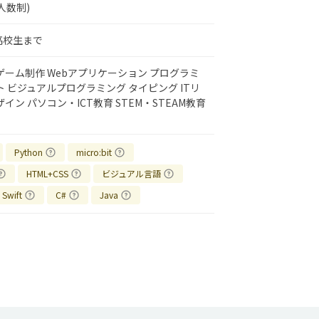
人数制)
高校生まで
ゲーム制作
Webアプリケーション
プログラミ
ト
ビジュアルプログラミング
タイピング
ITリ
ザイン
パソコン・ICT教育
STEM・STEAM教育
Python
micro:bit
HTML+CSS
ビジュアル言語
Swift
C#
Java