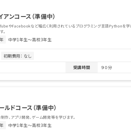
イアンコース（準備中）
uTubeやFacebookなど幅広く利用されているプログラミング言語Python
す。
年
中学1年生〜高校3年生
月
初期費用： なし
受講時間
９０分
ールドコース（準備中）
B制作、アプリ開発、ゲーム開発等を学びます。
年
中学1年生〜高校3年生