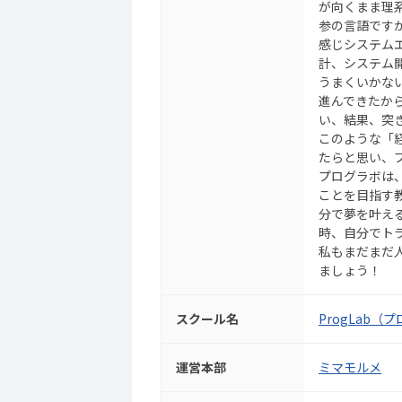
が向くまま理
参の言語ですが
感じシステム
計、システム
うまくいかな
進んできたか
い、結果、突
このような「
たらと思い、
プログラボは
ことを目指す
分で夢を叶え
時、自分でト
私もまだまだ
ましょう！
スクール名
ProgLab（
運営本部
ミマモルメ