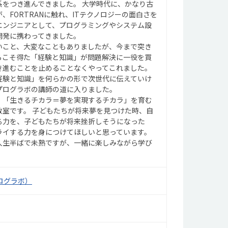
系をつき進んできました。 大学時代に、かなり古
、FORTRANに触れ、ITテクノロジーの面白さを
エンジニアとして、プログラミングやシステム設
開発に携わってきました。
いこと、大変なこともありましたが、今まで突き
らこそ得た「経験と知識」が問題解決に一役を買
き進むことを止めることなくやってこれました。
経験と知識」を何らかの形で次世代に伝えていけ
プログラボの講師の道に入りました。
、「生きるチカラ＝夢を実現するチカラ」を育む
教室です。 子どもたちが将来夢を見つけた時、自
る力を、子どもたちが将来挫折しそうになった
ライする力を身につけてほしいと思っています。
人生半ばで未熟ですが、一緒に楽しみながら学び
プログラボ）