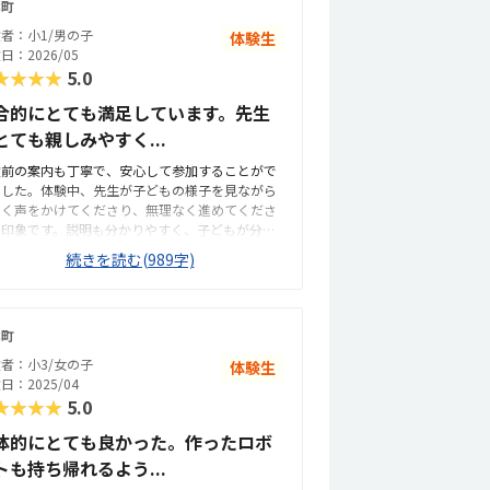
本町
者：小1/男の子
体験生
日：2026/05
★★★★
5.0
合的にとても満足しています。先生
とても親しみやすく...
験前の案内も丁寧で、安心して参加することがで
ました。体験中、先生が子どもの様子を見ながら
しく声をかけてくださり、無理なく進めてくださ
た印象です。説明も分かりやすく、子どもが分か
ないところは一緒に考えながら教えてくださった
続きを読む(989字)
で、楽しみながら取り組めていました。子どもの
味やペースを大切にしてくださる指導方針だと感
ました。子ども自身もまた行きたいと言っていた
で、先生の関わり方が良かったのだと思います。
本町
ゴを使った教材だったため、子どもが楽しみなが
者：小3/女の子
体験生
自然に取り組めていたのが印象的でした。遊び感
日：2025/04
だけではなく、考えて組み立てたり動きを試した
★★★★
5.0
する場面があり、プログラミング的な思考につな
る内容だと感じました。授業も子どもの理解度や
体的にとても良かった。作ったロボ
ースに合わせて進められていて、難しすぎず飽き
トも持ち帰れるよう...
に参加できていました。実際に手を動かしながら
べるカリキュラムなので、集中しやすく、達成感