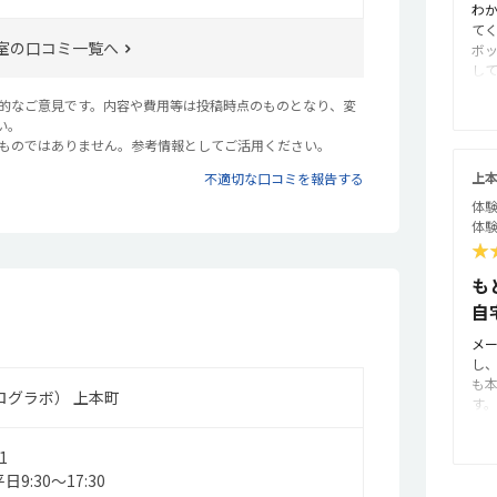
わ
も
て
た
室の口コミ一覧へ
ボ
か
し
間
年
で
観的なご意見です。内容や費用等は投稿時点のものとなり、変
良
と
い。
清
特
るものではありません。参考情報としてご活用ください。
子
が
回
た
上
不適切な口コミを報告する
す
授
体験
ら
境
体験
緊
た
★
い
る
体
か
も
る
と
自
楽
格
メ
い
し
く
も
の
プログラボ） 上本町
す
も
い
す
う
集
1
の
た
9:30～17:30
す
た