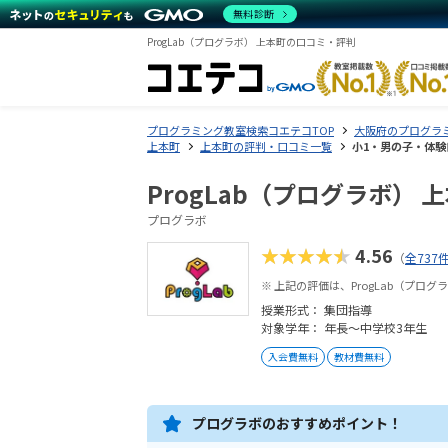
無料診断
ProgLab（プログラボ） 上本町の口コミ・評判
プログラミング教室検索コエテコTOP
大阪府のプログラ
上本町
上本町の評判・口コミ一覧
小1・男の子・体験日
ProgLab（プログラボ） 
プログラボ
★★★★★
4.56
（
全737
※ 上記の評価は、ProgLab（プロ
授業形式：
集団指導
対象学年： 年長～中学校3年生
入会費無料
教材費無料
プログラボのおすすめポイント！