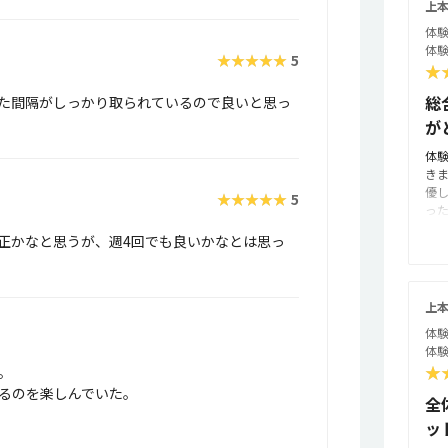
上
体験
体験
★★★★★
5
★
総
た間隔がしっかり取られているので良いと思っ
が
体
き
優
★★★★★
5
っ
ら
正かなと思うが、週4回でも良いかなとは思っ
の
興
じ
の
上
レ
体験
ら
体験
覚
★
。
り
が
るのを楽しんでいた。
全
ペ
ッ
ず
学