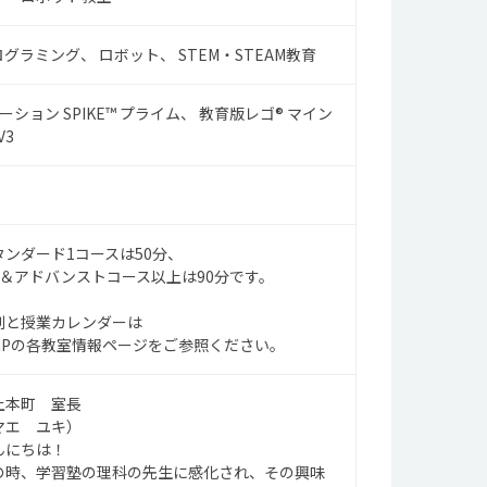
ログラミング
ロボット
STEM・STEAM教育
ション SPIKE™ プライム
教育版レゴ® マイン
V3
ンダード1コースは50分、
＆アドバンストコース以上は90分です。
割と授業カレンダーは
Pの各教室情報ページをご参照ください。
上本町 室長
エ ユキ）
んにちは！
の時、学習塾の理科の先生に感化され、その興味