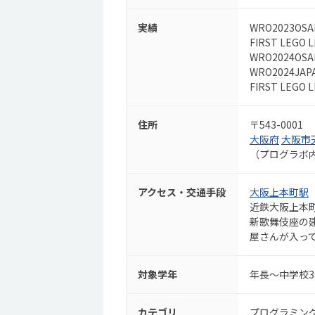
実績
WRO2023O
FIRST LEGO
WRO2024O
WRO2024J
FIRST LEGO
住所
〒543-0001
大阪府
大阪市
（プログラボ
アクセス・交通手段
大阪上本町駅
近鉄大阪上本
新歌舞伎座の建
屋さんが入っ
対象学年
年長～中学校
カテゴリ
プログラミン