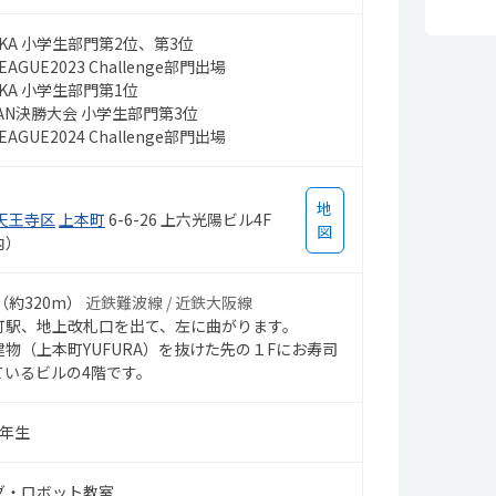
く
楽
で
SAKA 小学生部門第2位、第3位
グ
 LEAGUE2023 Challenge部門出場
せ
ん
SAKA 小学生部門第1位
で
APAN決勝大会 小学生部門第3位
ッ
 LEAGUE2024 Challenge部門出場
が
い
地
天王寺区
上本町
6-6-26 上六光陽ビル4F
図
内）
（約320m）
近鉄難波線 / 近鉄大阪線
町駅、地上改札口を出て、左に曲がります。
物（上本町YUFURA）を抜けた先の１Fにお寿司
ているビルの4階です。
3年生
グ・ロボット教室