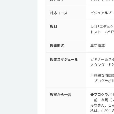
対応コース
ビジュアルプ
教材
レゴ®エデュケー
ドストーム® E
授業形式
集団指導
授業スケジュール
ビギナー＆スタ
スタンダード2
※詳細な時間
プログラボH
教室から一言
◆プログラボ
前 友規（マ
みなさん、こ
私は、小学生