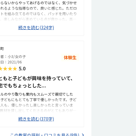
からないからやってあげるのではなく、気づかせ
得られそうだと感じました。子どもが「またやり
くれるような指導なので、良いと感じた。ただロ
い」と思える内容だった点も良かったです。自宅
ットを組み立てるのではなく、パッドを用いたり
ら近く、通いやすい立地だと感じました。移動時
て、楽しみながら進めている点が良かった。高学
の負担が少ないため、子どもも無理なく通えそう
になると1人でも通わせられる距離なので、立地も
す。周辺も利用しやすい環境で、継続して通うこ
続きを読む(324字)
く感じた。場所がわかりやすい点も良いと思う。
を考えると便利だと思いました。アクセス面でも
潔感があり、過ごしやすい環境だと思う。机や椅
に不便は感じませんでした。教室は明るく清潔感
の設備も整っており、好印象だった。今現在月に1
あり、子どもが過ごしやすい雰囲気だと感じまし
の科学教室に通っておりますが、料金は同じで
。机や椅子などの設備も整っていて、落ち着いて
本町
。回数はこちらの方が多く、教材費入会金がかか
業に参加できそうでした。教材に集中しやすい環
者：小3/女の子
体験生
ないところが、気軽に始めやすくて良いと思う。
で、初めての体験でも緊張しすぎず取り組めてい
日：2021/06
張しやすい娘ですが「楽しかった。やってみた
印象です。全体的に安心して子どもを通わせられ
★★★★
5.0
。」と話しており、親としては嬉しかった。他も
教室だと感じました。他の教室の料金は詳しく分
験予定でしたが、こちらに通わせようと考えてい
りませんが、授業内容や月3回という回数を考える
ともと子どもが興味を持っていて、
。
、納得できる料金設定だと感じました。子どもが
宅でもちょっとした...
しみながら学べる内容で、実際に体験してみて価
に対して満足感がありました。無理なく続けやす
ールのやり取りも案内もスムーズで親切でした
範囲の料金だと思います。レゴを使いながら楽し
、子どもにもとても丁寧で優しかったです。子ど
学べる教材がとても良かったです。先生も子ども
本人も、優しかったし楽しかったと言っていま
様子を見ながら優しく声をかけてくださり、子ど
。教材を貸し出してくださるのがとてもありがた
が安心して取り組めていました。授業内容も難し
なと思いました。初心者の娘でも、楽しく学べそ
続きを読む(370字)
ぎず、考えながら手を動かせる内容だったので、
だなと感じる内容でした。電車通学になると思う
中して楽しそうに参加していたのが印象的でし
で、駅から近くとても便利な場所にあると思いま
。体験後に子どもが「また行きたい」と話してい
。子どもを待つのにも時間をつぶせるところがた
この教室の評判・口コミを見る(8件)
ことが、親として一番嬉しかったです。全体的に