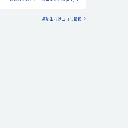
さんあり良いです。とてもスッキリとした印象
しみながら学べる雰囲気が魅力だと感じました。
、学びやすい環境であると感じました。他のプロ
ラミング教室は行ったことがないので比べられま
んが、設備にマイナスなイメージは全くありませ
通塾生向け口コミ投稿
。プログラミング教室をネットで調べてみた限り
はかなり良心的な料金設定だと感じました。ロボ
トを購入もしなくて良いので助かります。子ども
とても楽しかったようで、帰宅後もずっと話して
ました。