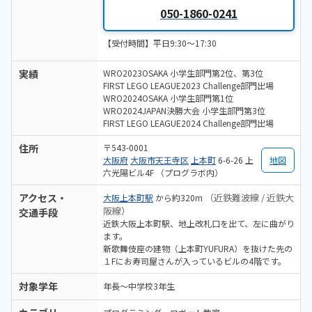
050-1860-0241
【受付時間】平日9:30～17:30
実績
WRO2023OSAKA 小学生部門第2位、第3位
FIRST LEGO LEAGUE2023 Challenge部門出場
WRO2024OSAKA 小学生部門第1位
WRO2024JAPAN決勝大会 小学生部門第3位
FIRST LEGO LEAGUE2024 Challenge部門出場
住所
〒543-0001
大阪府
大阪市天王寺区
上本町
6-6-26 上
地図
六光陽ビル4F （プログラボ内）
アクセス・
（近鉄難波線 / 近鉄大
大阪上本町駅
から約320m
阪線）
交通手段
近鉄大阪上本町駅、地上改札口を出て、左に曲がり
ます。
新歌舞伎座の建物（上本町YUFURA）を抜けた先の
１Fにお寿司屋さんが入っているビルの4階です。
対象学年
年長～中学校3年生