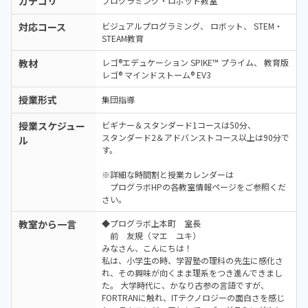
カテゴリ
プログラミング・ロボット教室
対応コース
ビジュアルプログラミング
ロボット
STEM・
STEAM教育
教材
レゴ®エデュケーション SPIKE™ プライム
教育版
レゴ® マインドストーム® EV3
授業形式
集団指導
授業スケジュー
ビギナー＆スタンダード1コースは50分、
スタンダード2＆アドバンストコース以上は90分で
ル
す。
※詳細な時間割と授業カレンダーは
プログラボHPの各教室情報ページをご参照くだ
さい。
教室から一言
◆プログラボ上本町 室長
前 友規（マエ ユキ）
みなさん、こんにちは！
私は、小学生の時、学習塾の理科の先生に感化さ
れ、その興味が向くまま理系をつき進んできまし
た。 大学時代に、かなり古参の言語ですが、
FORTRANに触れ、ITテクノロジーの面白さを感じ