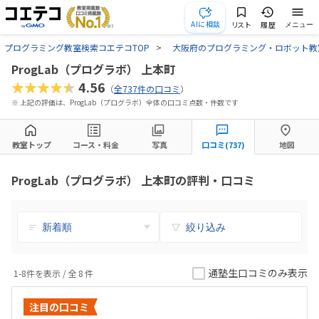
AIに相談
リスト
履歴
メニュー
プログラミング教室検索コエテコTOP
大阪府のプログラミング・ロボット教
ProgLab（プログラボ） 上本町
★★★★★
4.56
（
全737件の口コミ
）
※ 上記の評価は、ProgLab（プログラボ）全体の口コミ点数・件数です
教室トップ
コース・料金
写真
口コミ(737)
地図
ProgLab（プログラボ） 上本町の評判・口コミ
絞り込み
通塾生口コミのみ表示
1-8件を表示 / 全
8
件
注目の口コミ