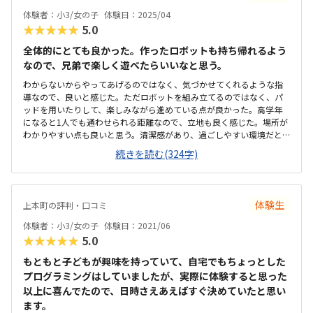
すぎず飽きずに参加できていました。実際に手を動かしながら学べる
体験者：小3/女の子
体験日：2025/04
カリキュラムなので、集中しやすく、達成感も得られそうだと感じま
★★★★★
5.0
した。子どもが「またやりたい」と思える内容だった点も良かったで
す。自宅から近く、通いやすい立地だと感じました。移動時間の負担
全体的にとても良かった。作ったロボットも持ち帰れるよう
が少ないため、子どもも無理なく通えそうです。周辺も利用しやすい
なので、兄弟で楽しく遊べたらいいなと思う。
環境で、継続して通うことを考えると便利だと思いました。アクセス
わからないからやってあげるのではなく、気づかせてくれるような指
面でも特に不便は感じませんでした。教室は明るく清潔感があり、子
導なので、良いと感じた。ただロボットを組み立てるのではなく、パ
どもが過ごしやすい雰囲気だと感じました。机や椅子などの設備も整
ッドを用いたりして、楽しみながら進めている点が良かった。高学年
っていて、落ち着いて授業に参加できそうでした。教材に集中しやす
になると1人でも通わせられる距離なので、立地も良く感じた。場所が
い環境で、初めての体験でも緊張しすぎず取り組めていた印象です。
わかりやすい点も良いと思う。清潔感があり、過ごしやすい環境だと
全体的に安心して子どもを通わせられる教室だと感じました。他の教
思う。机や椅子の設備も整っており、好印象だった。今現在月に1回の
室の料金は詳しく分かりませんが、授業内容や月3回という回数を考え
続きを読む(324字)
科学教室に通っておりますが、料金は同じです。回数はこちらの方が
ると、納得できる料金設定だと感じました。子どもが楽しみながら学
多く、教材費入会金がかからないところが、気軽に始めやすくて良い
べる内容で、実際に体験してみて価格に対して満足感がありました。
と思う。緊張しやすい娘ですが「楽しかった。やってみたい。」と話
無理なく続けやすい範囲の料金だと思います。レゴを使いながら楽し
しており、親としては嬉しかった。他も体験予定でしたが、こちらに
く学べる教材がとても良かったです。先生も子どもの様子を見ながら
体験生
上本町の評判・口コミ
通わせようと考えている。
優しく声をかけてくださり、子どもが安心して取り組めていました。
授業内容も難しすぎず、考えながら手を動かせる内容だったので、集
体験者：小3/女の子
体験日：2021/06
中して楽しそうに参加していたのが印象的でした。体験後に子どもが
★★★★★
5.0
「また行きたい」と話していたことが、親として一番嬉しかったで
もともと子どもが興味を持っていて、自宅でもちょっとした
す。全体的に楽しみながら学べる雰囲気が魅力だと感じました。
プログラミングはしていましたが、実際に体験すると思った
以上に喜んでたので、日時さえあえばすぐ決めていたと思い
ます。