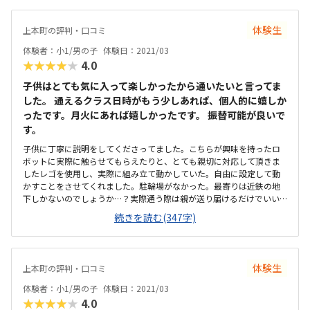
た。
体験生
上本町の評判・口コミ
体験者：小1/男の子
体験日：2021/03
★★★★★
4.0
子供はとても気に入って楽しかったから通いたいと言ってま
した。 通えるクラス日時がもう少しあれば、個人的に嬉しか
ったです。月火にあれば嬉しかったです。 振替可能が良いで
す。
子供に丁寧に説明をしてくださってました。こちらが興味を持ったロ
ボットに実際に触らせてもらえたりと、とても親切に対応して頂きま
したレゴを使用し、実際に組み立て動かしていた。自由に設定して動
かすことをさせてくれました。駐輪場がなかった。最寄りは近鉄の地
下しかないのでしょうか…？実際通う際は親が送り届けるだけでいい
のでしょうか？部屋は綺麗でした。階段が結構急だったの、登り下り
続きを読む(347字)
が少し大変でした。他のこの作品がたくさん飾ってあり、興味深いも
のでした。安くはないけど、プログラミングにしてはわりと優しいの
かな…と。もう少しリーズナブルだと、助かりますが…。体験はマンツ
ーマンで丁寧に説明してくださってました。実際にプログラミングを
体験生
上本町の評判・口コミ
してロボットを動かしたり、自分でカスタマイズ出来るのが楽しかっ
たようです
体験者：小1/男の子
体験日：2021/03
★★★★★
4.0