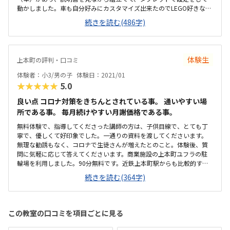
動かしました。車も自分好みにカスタマイズ出来たのでLEGO好きな息
子は大喜びでした。駅のすぐそばにあり、電車で通うのであればとて
続きを読む(486字)
も良いと思います。駅前でお店もたくさんあり、親も待っている間退
屈せずにすみそうです。開口部が大きく、明るい部屋でした。入って
右側がロボットを組み立てたり動かすところで、左側はプログラミン
グをする机と椅子が並んでいました。壁一面にパーツが入っているボ
体験生
上本町の評判・口コミ
ックスが並んでおり、ワクワクする空間でした。他の習い事からした
ら高めだけど、それだけの価値はあると思いました。月謝以外の費用
体験者：小3/男の子
体験日：2021/01
がかからないのは嬉しいです。問いに対して失敗を繰り返して改善し
★★★★★
5.0
ていくので、考える力と粘り強さが身についてくれそうだな。と思い
ました。１人一台ロボットがあり、思ったとおりに作っていけたので
良い点 コロナ対策をきちんとされている事。 通いやすい場
息子はとても喜んで帰りたくなさそうでした。
所である事。 毎月続けやすい月謝価格である事。
無料体験で、指導してくださった講師の方は、子供目線で、とても丁
寧で、優しくて好印象でした。一通りの資料を渡してくださいます。
無理な勧誘もなく、コロナで生徒さんが増えたとのこと。体験後、質
問に気軽に応じて答えてくださいます。商業施設の上本町ユフラの駐
輪場を利用しました。90分無料です。近鉄上本町駅からも比較的すぐ
なので、アクセス良いです。見学用の保護者席が、壁際のベンチシー
続きを読む(364字)
トでしたので、外からの冷気が感じられ冷えました。室内の暖房は、
ちゃんと入っていましたので、子供達は大丈夫です。入会金無料が、
とても良いです。月謝の価格設定は、他の教室よりも、比較的、お安
いほうかと思います。子供が楽しい、通いたいとと思える教室が一番
この教室の口コミを項目ごとに見る
ではありますが、数件行って比較されるのは当然かと。こちらは、授
業の振替の融通がきくので、そこが助かります。