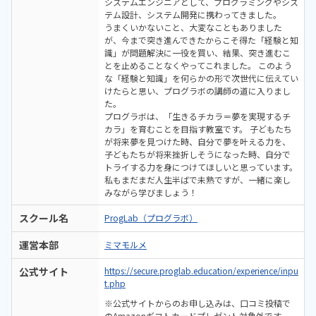
システムエンジニアとして、プログラミングやシス
テム設計、システム開発に携わってきました。
うまくいかないこと、大変なこともありました
が、今まで突き進んできたからこそ得た「経験と知
識」が問題解決に一役を買い、結果、突き進むこ
とを止めることなくやってこれました。 このよう
な「経験と知識」を何らかの形で次世代に伝えてい
けたらと思い、プログラボの講師の道に入りまし
た。
プログラボは、「生きるチカラ＝夢を実現するチ
カラ」を育むことを目指す教室です。 子どもたち
が将来夢を見つけた時、自分で夢を叶える力を、
子どもたちが将来挫折しそうになった時、自分で
トライする力を身につけてほしいと思っています。
私もまだまだ人生半ばで未熟ですが、一緒に楽し
みながら学びましょう！
スクール名
ProgLab（プログラボ）
運営本部
ミマモルメ
公式サイト
https://secure.proglab.education/experience/inpu
t.php
※公式サイトからのお申し込みは、口コミ投稿で
のAmazonギフトカードプレゼント対象外です