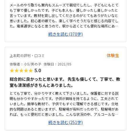
メールのやり取りも案内もスムーズで親切でしたし、子どもにもとて
も丁寧で優しかったです。子ども本人も、優しかったし楽しかったと
言っています。教材を貸し出してくださるのがとてもありがたいなと
思いました。初心者の娘でも、楽しく学べそうだなと感じる内容でし
た。電車通学になると思うので、駅から近くとても便利な場所にある
と思います。子どもを待つのにも時間をつぶせるところがたくさんあ
続きを読む(370字)
り良いです。とてもスッキリとした印象で、学びやすい環境であると
感じました。他のプログラミング教室は行ったことがないので比べら
れませんが、設備にマイナスなイメージは全くありません。プログラ
ミング教室をネットで調べてみた限りではかなり良心的な料金設定だ
体験生
上本町の評判・口コミ
と感じました。ロボットを購入もしなくて良いので助かります。子ど
もがとても楽しかったようで、帰宅後もずっと話していました。
体験者：小5/男の子
体験日：2021/05
★★★★★
5.0
総合的に良かったと思います。 先生も優しくて、丁寧で、教
室も清潔感がきちんとありました。
とても丁寧で、分かりやすく教えて下さいました。保護者に対する説
明も分かりやすかったです。子供が興味を持てるように、工夫されて
いました。簡単な教材で、子供でもすぐに理解できる感じです。立地
的な問題はあると思いますが、駐輪場が有料だったので、駐輪場があ
れば、もっと便利だと思いました。こんな状況の中、アルコールなど
気を遣っていて、とても綺麗で清潔な教室で良かったです。普段の他の
続きを読む(251字)
習い事と比較すると高く感じると思います。使う教材などを考えると
仕方ないのかと思います。とにかく、子供が自ら学ぶ姿勢が見れまし