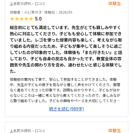
体験生
上本町の評判・口コミ
体験者：小1/男の子
体験日：2026/05
★★★★★
5.0
総合的にとても満足しています。先生がとても親しみやすく
熱心に対応してくださり、子どもも安心して体験に参加でき
ていました。レゴを使った授業内容も楽しく、考えながら取
り組める内容だったため、子どもが集中して楽しそうに過ご
していたのが印象的でした。体験後も「また行きたい」と話
しており、子ども自身の反応も良かったです。教室全体の雰
囲気や先生の関わり方を含め、通わせたいと感じる体験でし
た。
体験前の案内も丁寧で、安心して参加することができました。体験
中、先生が子どもの様子を見ながら優しく声をかけてくださり、無理
なく進めてくださった印象です。説明も分かりやすく、子どもが分か
らないところは一緒に考えながら教えてくださったので、楽しみなが
ら取り組めていました。子どもの興味やペースを大切にしてくださる
指導方針だと感じました。子ども自身もまた行きたいと言っていたの
続きを読む(989字)
で、先生の関わり方が良かったのだと思います。レゴを使った教材だ
ったため、子どもが楽しみながら自然に取り組めていたのが印象的で
した。遊び感覚だけではなく、考えて組み立てたり動きを試したりす
る場面があり、プログラミング的な思考につながる内容だと感じまし
体験生
上本町の評判・口コミ
た。授業も子どもの理解度やペースに合わせて進められていて、難し