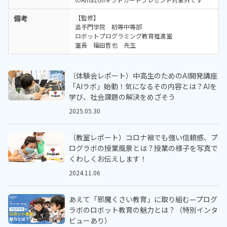
備考
【監修】
追手門学院 初等中等部
ロボットプログラミング教育推進室
室長 福田哲也 先生
（体験会レポート）中高生のためのAI開発講座
「AIラボ」始動！気になるその内容とは？AIを
学び、社会課題の解決をめざそう
2025.05.30
（教室レポート）コロナ禍でも強い信頼感、プ
ログラボの授業風景とは？授業の様子を写真で
くわしくお伝えします！
2024.11.06
あえて「邪魔くさい教育」に取り組む—プログ
ラボのロボット教育の魅力とは？（特別インタ
ビューあり）