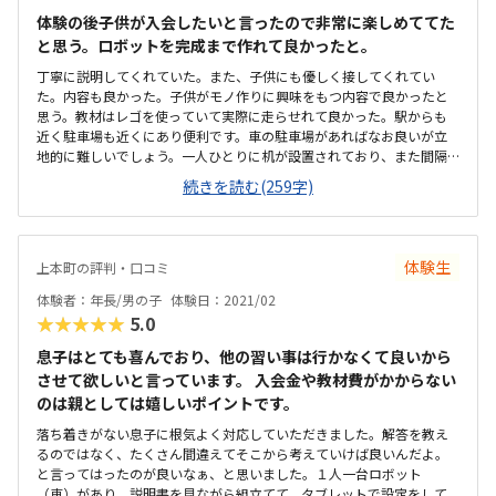
体験の後子供が入会したいと言ったので非常に楽しめててた
と思う。ロボットを完成まで作れて良かったと。
丁寧に説明してくれていた。また、子供にも優しく接してくれてい
た。内容も良かった。子供がモノ作りに興味をもつ内容で良かったと
思う。教材はレゴを使っていて実際に走らせれて良かった。駅からも
近く駐車場も近くにあり便利です。車の駐車場があればなお良いが立
地的に難しいでしょう。一人ひとりに机が設置されており、また間隔
がしっかり取られているので良いと思った。他の習い事も同額かかっ
続きを読む(259字)
ているので適正かなと思うが、週4回でも良いかなとは思った。子供が
興味を持てたことが良かったと。既存のものを更に自分でアレンジで
きるのを楽しんでいた。
体験生
上本町の評判・口コミ
体験者：年長/男の子
体験日：2021/02
★★★★★
5.0
息子はとても喜んでおり、他の習い事は行かなくて良いから
させて欲しいと言っています。 入会金や教材費がかからない
のは親としては嬉しいポイントです。
落ち着きがない息子に根気よく対応していただきました。解答を教え
るのではなく、たくさん間違えてそこから考えていけば良いんだよ。
と言ってはったのが良いなぁ、と思いました。１人一台ロボット
（車）があり、説明書を見ながら組立てて、タブレットで設定をして