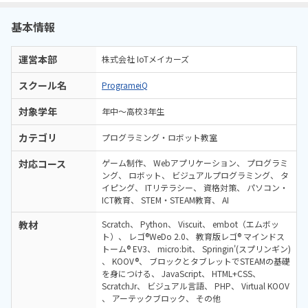
基本情報
運営本部
株式会社 IoTメイカーズ
スクール名
ProgrameiQ
対象学年
年中～高校3年生
カテゴリ
プログラミング・ロボット教室
対応コース
ゲーム制作
Webアプリケーション
プログラミ
ング
ロボット
ビジュアルプログラミング
タ
イピング
ITリテラシー
資格対策
パソコン・
ICT教育
STEM・STEAM教育
AI
教材
Scratch
Python
Viscuit
embot（エムボッ
ト）
レゴ®WeDo 2.0
教育版レゴ® マインドス
トーム® EV3
micro:bit
Springin'(スプリンギン)
KOOV®
ブロックとタブレットでSTEAMの基礎
を身につける
JavaScript
HTML+CSS
ScratchJr
ビジュアル言語
PHP
Virtual KOOV
アーテックブロック
その他