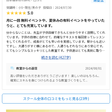
受講時：小5~現在/男の子
投稿日：2024/07/30
★★★★★
5.0
月に一回 無料イベントや、夏休みの有料イベントをやっていた
りと、とても充実しています。
分からないことは、先生が子供目線できちんと分かりやすく説明してくれ
ています。子供の目標に合わせて、的確なテキストを毎回使ってレッスン
をしてくれるので、成長がとても早いのを実感しています。駅からも近い
ですし、大通りがすぐ横にあるので、人通りもそれなりにあり安心です。
とてもシンプルなスッキリとした教室です。子供達はとても真剣に取り組
んでいます。レッスン回数が色々と選べるので、スケジュールに合わせて
続きを読む(427字)
調整しやすいです。また、通い放題というレッスンがあるのがプログラメ
イクの特徴だと思います！いつも先生方がこちらの要望を親身に聞いて下
教室からの返信
2024/08/01
さるので、とても感謝しています。お陰様で、目標の検定なども短期間で
達成することが出来ています。子供も、皆んなで競い合うタイピング練習
高い評価をいただきありがとうございます！ 楽しいのはもちろん、
が良い刺激になっていて、毎回 楽しんで通っています。特にありません。
確実にスキルを身につけられるような教室づくりをして...
ただ楽しいだけのプログラミングじゃなくて、検定などにもチャレンジし
たい人、目標をもってやりたい人には絶対にお勧めの教室です！！
スクール全体の口コミをもっと見る(23件)