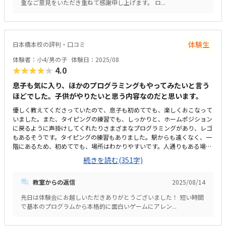
重なご意見をいただき重ねて感謝申し上げます。 ロ...
体験生
日本橋本校の評判・口コミ
体験者：小4/男の子
体験日：2025/08
★★★★★
4.0
息子も気に入り、ほかのプログラミングもやってみたいと言う
ほどでした。子供がやりたいと思う内容なのだと思います。
優しく教えてくださっていたので、息子も初めてでも、楽しくおこなって
いました。また、タイピングの練習でも、しっかりと、ホームポジション
に戻るように声掛けしてくれたりさまざまなプログラミングがあり、レゴ
もあるそうです。タイピングの練習もありました。駅からも遠くなく、一
階にあるため、初めてでも、場所はわかりやすいです。人通りもある場所
なので、夜でも安心かと感じます。学童も兼ねているそうで、たくさん生
続きを読む(351字)
徒がいると、狭いのかなとも感じましたが、プログラミングを終えた生徒
のみの利用なので、そこまで気にしなくてもよいのかなとおもいます。プ
教室からの返信
2025/08/14
ランによりますが、一般的だとおもいます。月に何回にするか、学童利用
するか、ロボットコースにするか？によります。プログラミング検定もあ
先日は体験会にお越しいただきありがとうございました！ 短い時間
るそうで、モチベーションも上がりそうです。
で基本のプログラムから本格的に面白いゲームにアレン...