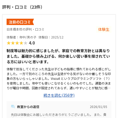
評判・口コミ（23件）
注目の口コミ
体験生
日本橋本校の評判・口コミ
体験者：年中/男の子
体験日：2025/12
★★★★★
4.0
制度等は魅力的に感じましたが、家庭での教育方針とは異なり
ました。基礎から積み上げる、何か楽しい習い事を探されてい
る方にはいいと思います。
体験で担当してくださった先生は子どもの指導に慣れておられる感じがし
ました。一方で別のところの先生は生徒がやる気がないのか厳しそうな印
象の方もいらっしゃいました。Viscuit というプログラミングソフト（？）
を使用しました。年中でも使いこなせるくらいのものでした。通塾の決ま
りが曜日や時間、回数が固定されておらず、通いやすいことが魅力に感じ
ました。また学童ありのコースを選択できることも魅力的に感じました。
続きを読む(356字)
教室そのものは狭いながらも、ポモドーロタイマーを使用した時間管理や
ウォーターサーバーが設置されており充実しているように感じました。他
教室からの返信
2026/01/05
の習い事がわからないため、妥当な金額かわかりません。おそらく高過ぎ
ず、安過ぎずな気がします。通塾制度が固定されていないのがいいと思い
先日は体験会にお越しいただきありがとうございました。 また、貴
ました。子どもも集中して楽しんでいました。