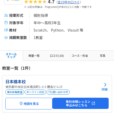
★★★★★
4.7
（
全23件の口コミ
）
※ 上記の評価は、ProgrameiQ全体の口コミ点数・件数です
授業形式
個別指導
対象学年
年中～高校3年生
教材
Scratch
Python
Viscuit
等
掲載教室数
1教室
スクール
教室一覧
口コミ(23)
コース・料金
写真
トップ
教室一覧（1件）
日本橋本校
東京都中央区日本橋浜町1-3-5 腰高ビル1F
詳細
無料体験教室
オンライン対応
TEL問い合わせ可
無料体験レッスン
地図を見る
申込みはこちら