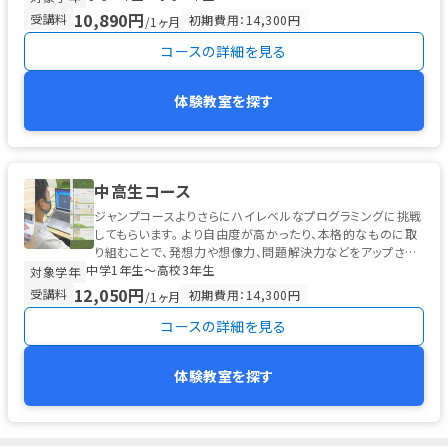
10,890円
受講料
初期費用：14,300円
/1ヶ月
コースの詳細を見る
体験教室を探す
中高生コース
ジャンプコースよりさらにハイレベルなプログラミングに挑戦
してもらいます。 より自由度が高かったり、本格的なものに取
り組むことで、発想力や想像力、問題解決力などをアップさせ
中学1年生〜高校3年生
ます。
対象学年
12,050円
受講料
初期費用：14,300円
/1ヶ月
コースの詳細を見る
体験教室を探す