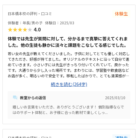
体験生
日本橋本校の評判・口コミ
体験者：年長/男の子
体験日：2025/03
★★★★★
4.0
体験では先生が質問に対して、分かるまで真摯に答えてくれま
した。他の生徒も静かに淡々と課題をこなしてる感じでした。
若い女の先生が教えてくださいました。子供に対してとても優しく対応し
てきただき、好感が持てました。オリジナルのテキストに沿って自分で進
めていきます。小さい子には先生がきっちり付いてくれていて、良かった
です。大通りから少し入った場所です。まわりには、学習塾や飲食店など
お店が多く、明るいので安全です。移転したばかりで、とても清潔感があ
ります。教室内はワンフロアでこじんまりしていますが、生徒の人数に対
続きを読む(264字)
しては十分な広さだと思います。綺麗でした。料金は予想よりも高く感じ
ました。子供は楽しんだようですが、お高いため、入会を迷っています。
教室からの返信
2025/03/10
嬉しいお言葉をいただき、ありがとうございます！ 個別指導ならで
はのサポート体制と、お子様に合った教材で楽しくしっ...
通塾生
日本橋本校の評判・口コミ