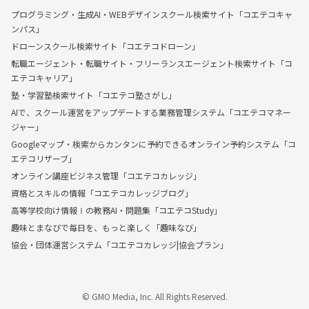
プログラミング・生成AI・WEBデザインスクール検索サイト「コエテコキャ
ンパス」
ドローンスクール検索サイト「コエテコドローン」
転職エージェント・転職サイト・フリーランスエージェント検索サイト「コ
エテコキャリア」
塾・学習塾検索サイト「コエテコ塾さがし」
AIで、スクール運営をアップデートする業務管理システム「コエテコマネー
ジャー」
Googleマップ・検索からカンタンに予約できるオンライン予約システム「コ
エテコリザーブ」
オンライン講座ビジネス管理「コエテコカレッジ」
資格とスキルの情報「コエテコカレッジブログ」
高等学校向け情報Ⅰの教務AI・問題集「コエテコStudy」
趣味とまなびで毎日を、もっと楽しく「趣味なび」
協会・団体運営システム「コエテコカレッジ|協会プラン」
© GMO Media, Inc. All Rights Reserved.