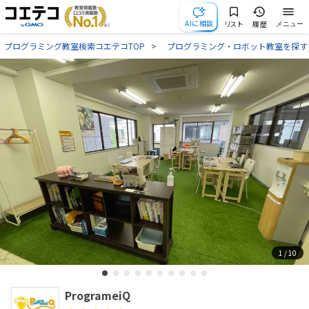
AIに相談
リスト
履歴
メニュー
プログラミング教室検索コエテコTOP
プログラミング・ロボット教室を探す
1
/ 10
ProgrameiQ