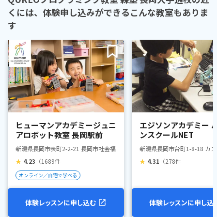
くには、体験申し込みができるこんな教室もありま
す
ヒューマンアカデミージュニ
エジソンアカデミー 
アロボット教室 長岡駅前
ンスクールNET
新潟県長岡市表町2-2-21 長岡市社会福祉センター・トモシア
新潟県長岡市台町1-8-18 カ
★
4.23
（1689件
★
4.31
（278件
オンライン／自宅で学べる
体験レッスンに申し込む
体験レッスンに申し込