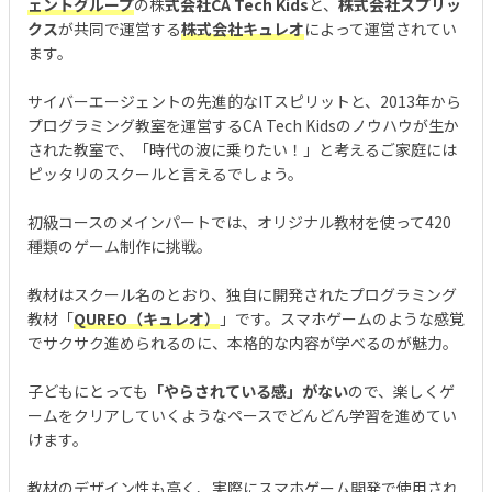
ェントグループ
の株
式会社CA Tech Kids
と、
株式会社スプリッ
クス
が共同で運営する
株式会社キュレオ
によって運営されてい
ます。
サイバーエージェントの先進的なITスピリットと、2013年から
プログラミング教室を運営するCA Tech Kidsのノウハウが生か
された教室で、「時代の波に乗りたい！」と考えるご家庭には
ピッタリのスクールと言えるでしょう。
初級コースのメインパートでは、オリジナル教材を使って420
種類のゲーム制作に挑戦。
教材はスクール名のとおり、独自に開発されたプログラミング
教材「
QUREO（キュレオ）
」です。スマホゲームのような感覚
でサクサク進められるのに、本格的な内容が学べるのが魅力。
子どもにとっても
「やらされている感」がない
ので、楽しくゲ
ームをクリアしていくようなペースでどんどん学習を進めてい
けます。
教材のデザイン性も高く、実際にスマホゲーム開発で使用され