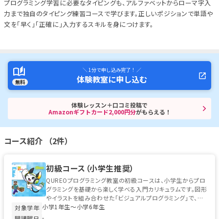
プログラミング学習に必要なタイピングも、アルファベットからローマ字入
力まで独自のタイピング練習コースで学びます。正しいポジションで単語や
文を「早く」「正確に」入力するスキルを身につけます。
＼ 1分で申し込み完了！ ／
体験教室に申し込む
無料
体験レッスン＋口コミ投稿で
Amazonギフトカード2,000円分
がもらえる！
コース紹介 （2件）
初級コース（小学生推奨）
QUREOプログラミング教室の初級コースは、小学生からプロ
グラミングを基礎から楽しく学べる入門カリキュラムです。図形
やイラストを組み合わせた「ビジュアルプログラミング」で、初
小学1年生〜小学6年生
めてのお子様でも安心...
対象学年
-
開講曜日