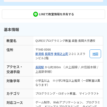
LINEで教室情報を共有する
基本情報
教室名
QUREOプログラミング教室 森塾 長岡大手通校
住所
〒940-0066
新潟県
長岡市
東坂之上町
2-2-1 スズラ
地図
ンビル2階
アクセス・
（JR上越線 / JR信越本線 /
長岡駅
から約380m
交通手段
上越新幹線）
対象学年
小学生以上 ※小学2年生以上推奨（一部教室は異
なります）
カテゴリ
プログラミング・ロボット教室
マインクラフト
対応コース
ゲーム制作
Webアプリケーション
プログラミ
ング
ビジュアルプログラミング
タイピング