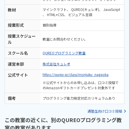
教材
マインクラフト
QUREO(キュレオ)
JavaScript
HTML+CSS
ビジュアル言語
授業形式
個別指導
授業スケジュー
教室にお問合わせください。
ル
スクール名
QUREOプログラミング教室
運営本部
株式会社キュレオ
公式サイト
https://qureo.jp/class/morijuku_nagaoka
※公式サイトからのお申し込みは、口コミ投稿で
のAmazonギフトカードプレゼント対象外です
備考
プログラミング能力検定対応カリキュラムあり
通塾生向け口コミ投稿
この教室の近くに、別のQUREOプログラミング教
室の教室があります