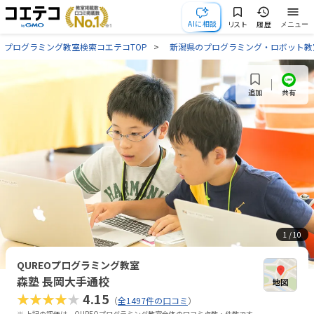
AIに相談
リスト
履歴
メニュー
プログラミング教室検索コエテコTOP
新潟県のプログラミング・ロボット教
共有
追加
1
/ 10
QUREOプログラミング教室
森塾 長岡大手通校
★★★★★
4.15
（
全1497件の口コミ
）
※ 上記の評価は、QUREOプログラミング教室全体の口コミ点数・件数です