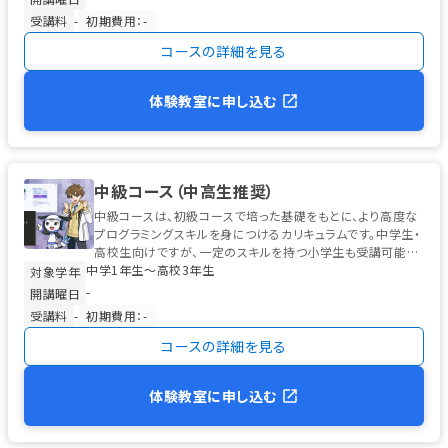
受講料
-
初期費用：-
コースの詳細を見る
体験教室に申し込む
中級コース（中高生推奨）
中級コースは、初級コースで培った基礎をもとに、より高度な
プログラミングスキルを身につけるカリキュラムです。中学生・
高校生向けですが、一定のスキルを持つ小学生も受講可能で
中学1年生〜高校3年生
す。 学習の中心は、高校...
対象学年
-
開講曜日
受講料
-
初期費用：-
コースの詳細を見る
体験教室に申し込む