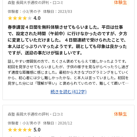
体験生
森塾 長岡大手通校の評判・口コミ
体験者：小3/男の子
体験日：2023/03
★★★★★
4.0
春季講習４日間を無料体験させてもらいました。平日は仕事
で、設定された時間（午前中）に行けなかったのですが、夕方
に変更していただけました。 ４日間連続で受けられたことで、
本人はどっぷりハマったようです。親としても印象は良かった
ですが、送迎の事だけが悩ましいです。
話しやすい雰囲気の方で、たくさん褒めてもらえて嬉しかったようです。
初回を見学させてもらいましたが、子供の様子を見ながらべったりし過ぎ
ず適度な距離感に感じました。最初から大きなプログラミングをしていく
から、初心者には少し難しかったかな、と本人は言っていました。初回を
見学した分には「理解が早い」と褒められていたので、難しくて躓いてい
る感じはしませんでしたが。駅前の立地の為、駐車場がないところが送迎
続きを読む(412字)
時に大変だと思いました。通うとしたどこで待っていようか悩むところで
す。設備はキレイで、整頓されていた印象です。学習塾のため、小学生は
少ないように思いますがお兄さんお姉さんの中に入っていくのも抵抗がな
かったように感じます。他の習い事と比較すると高いですが、月４回のプ
体験生
森塾 長岡大手通校の評判・口コミ
ログラミング教室としては良心的な設定だと思います。プログラミングを
クリアしていくと「称号」が貰えるところが嬉しかったようです。モチベ
体験者：小3/男の子
体験日：2020/12
ーションに効果的だと思いました。
★★★★★
5.0