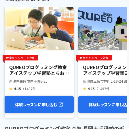
教室キャンペーン対象
教室キャンペーン対象
QUREOプログラミング教室
QUREOプログラミン
アイステップ学習塾とちお教
アイステップ学習塾三
室
新潟県長岡市仲子町6-25
新潟県三条市林町2-18-24 BI
★
4.15
（1497件
★
4.15
（1497件
体験レッスンに申し込む
体験レッスンに申し込
QUREOプログラミング教室 森塾 長岡大手通校の近