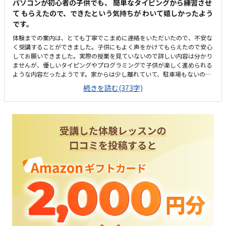
パソコンが初心者の子供でも、 簡単なタイピングから練習させ
て もらえたので、できたという気持ちが わいて嬉しかったよう
です。
体験までの案内は、とても丁寧でこまめに連絡をいただいたので、不安な
く受講することができました。子供にもよく声をかけてもらえたので安心
してお願いできました。実際の授業を見ていないので詳しい内容は分かり
ませんが、優しいタイピングやプログラミングで子供が楽しく進められる
ような内容だったようです。家からは少し離れていて、駐車場もないので
送り迎えには少し不便でした。子供がひとりでバスで通えるようになれば
続きを読む(373字)
通いやすいと思いました。明るくきれいで、落ち着く雰囲気の教室でし
た。初日の子は前の席に座れるようにしてくださったようで、先生に質問
をしやすかったそうです。プログラミング教室としては平均的な料金だと
思います。体験はパソコン使用料のみなので気軽に体験できてよかったで
す。先生方の雰囲気がよかったです。子供も話しかけやすかったようで緊
張せず体験できました。