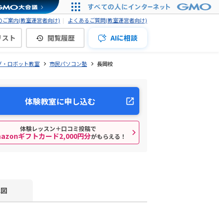
ご案内(教室運営者向け)
よくあるご質問(教室運営者向け)
リスト
閲覧履歴
AIに相談
グ・ロボット教室
市民パソコン塾
長岡校
体験教室に申し込む
体験レッスン＋口コミ投稿で
mazonギフトカード2,000円分
がもらえる！
地図