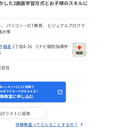
かした2画面学習方式とお子様のスキルに
ー
パソコン・ICT教育
ビジュアルプログラ
格対策
市
堀金
1丁目4-26 （(ナビ個別指導学
内）
式会社
験レッスン＋口コミ投稿で
zonギフトカードがもらえる！
験教室に申し込む
検討リストに追加
体験教室ってどんなことするの？