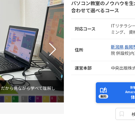
パソコン教室のノウハウを生
合わせて選べるコース
ITリテラシ
対応コース
ミング
資
新潟県
長岡
住所
院 併設校)
運営本部
中央出版株
』だから見ながら学べて理解し
体
Ama
無料
体