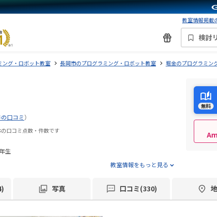
教室情報掲載の
検討
ミング・ロボット教室
長岡市のプログラミング・ロボット教室
堀金のプログラミン
無料
件の口コミ
）
体の口コミ点数・件数です
A
年生
教室情報をもっと見る
)
写真
口コミ(330)