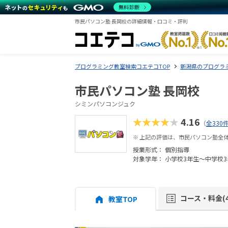
無料診断
市民パソコン塾 長岡校の詳細情報・口コミ・評判
プログラミング教室検索コエテコTOP
新潟県のプログラ
市民パソコン塾 長岡校
シミンパソコンジュク
★★★★★
4.16
（
全330
※ 上記の評価は、市民パソコン塾全
授業形式：
個別指導
対象学年： 小学校3年生～中学校3
コース・料金(4
教室TOP