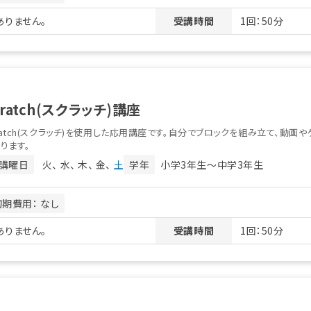
りません。
受講時間
1回：50分
cratch(スクラッチ)講座
ratch(スクラッチ)を使用した応用講座です。自分でブロックを組み立て、動画や
ります。
講曜日
火
水
木
金
土
学年
小学3年生〜中学3年生
初期費用： なし
りません。
受講時間
1回：50分