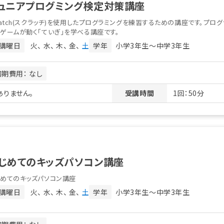
ュニアプログミング検定対策講座
ratch(スクラッチ)を使用したプログラミングを練習するための講座です。プログ
ゲームが動く「ていぎ」を学べる講座です。
講曜日
火
水
木
金
土
学年
小学3年生〜中学3年生
初期費用： なし
りません。
受講時間
1回：50分
じめてのキッズパソコン講座
じめてのキッズパソコン講座
講曜日
火
水
木
金
土
学年
小学3年生〜中学3年生