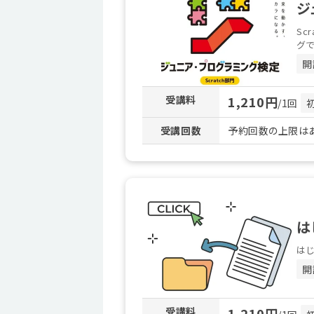
ジ
Sc
グで
開
受講料
1,210円
/1回
受講回数
予約回数の上限はあ
は
は
開
受講料
1,210円