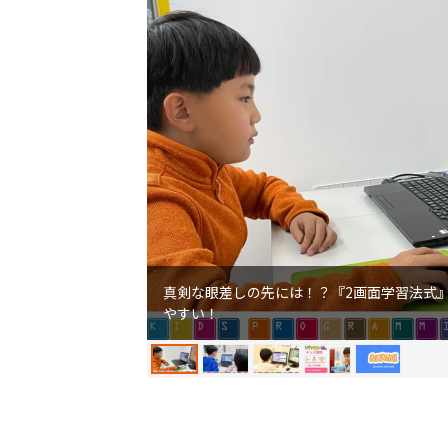
真剣な眼差しの先には！？『2画面学習法式
やすい！