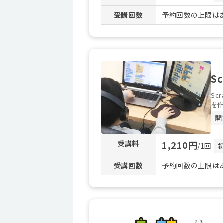
受講回数
予約回数の上限はあ
S
Sc
を作
開
受講料
1,210円
/1回
受講回数
予約回数の上限はあ