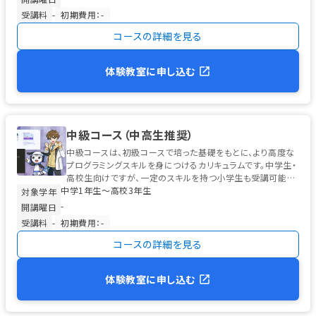
受講料
-
初期費用：-
コースの詳細を見る
体験教室に申し込む
中級コース（中高生推奨）
中級コースは、初級コースで培った基礎をもとに、より高度な
プログラミングスキルを身につけるカリキュラムです。中学生・
高校生向けですが、一定のスキルを持つ小学生も受講可能で
中学1年生〜高校3年生
す。 学習の中心は、高校...
対象学年
-
開講曜日
受講料
-
初期費用：-
コースの詳細を見る
体験教室に申し込む