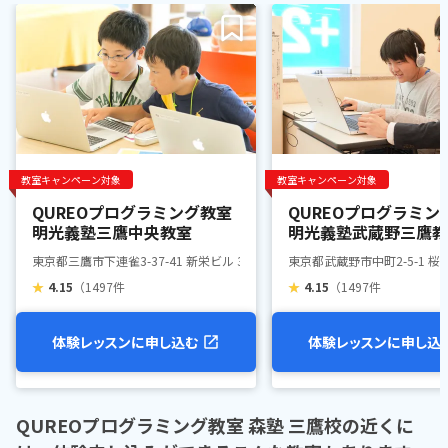
教室キャンペーン対象
教室キャンペーン対象
QUREOプログラミング教室
QUREOプログラミン
明光義塾三鷹中央教室
明光義塾武蔵野三鷹教
東京都三鷹市下連雀3-37-41 新栄ビル 3F
東京都武蔵野市中町2-5-1 桜
★
4.15
（1497件
★
4.15
（1497件
体験レッスンに申し込む
体験レッスンに申し込
QUREOプログラミング教室 森塾 三鷹校の近くに