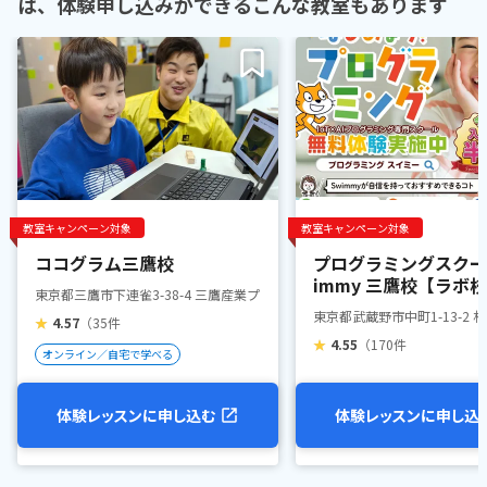
は、体験申し込みができるこんな教室もあります
教室キャンペーン対象
教室キャンペーン対象
ココグラム三鷹校
プログラミングスクー
immy 三鷹校【ラボ
東京都三鷹市下連雀3-38-4 三鷹産業プラザ1階
東京都武蔵野市中町1-13-2 
★
4.57
（35件
★
4.55
（170件
オンライン／自宅で学べる
体験レッスンに申し込む
体験レッスンに申し込