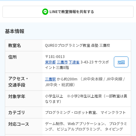
LINEで教室情報を共有する
基本情報
教室名
QUREOプログラミング教室 森塾 三鷹校
住所
〒181-0013
東京都
三鷹市
下連雀
3-43-23 サウスポ
地図
イント三鷹8階
アクセス・
（JR中央本線 / JR中央線 /
三鷹駅
から約200m
交通手段
JR中央・総武線）
対象学年
小学生以上 ※小学2年生以上推奨（一部教室は異
なります）
カテゴリ
プログラミング・ロボット教室
マインクラフト
対応コース
ゲーム制作
Webアプリケーション
プログラミ
ング
ビジュアルプログラミング
タイピング