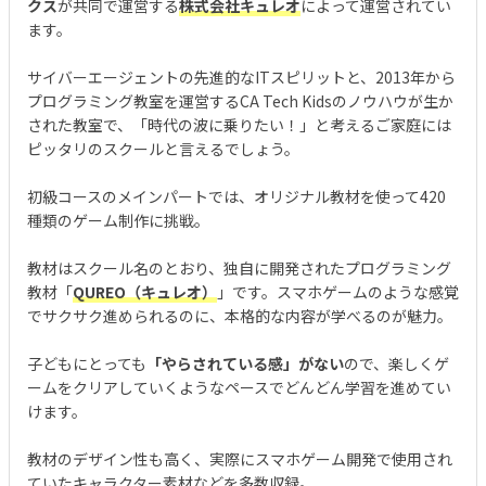
クス
が共同で運営する
株式会社キュレオ
によって運営されてい
ます。
サイバーエージェントの先進的なITスピリットと、2013年から
プログラミング教室を運営するCA Tech Kidsのノウハウが生か
された教室で、「時代の波に乗りたい！」と考えるご家庭には
ピッタリのスクールと言えるでしょう。
初級コースのメインパートでは、オリジナル教材を使って420
種類のゲーム制作に挑戦。
教材はスクール名のとおり、独自に開発されたプログラミング
教材「
QUREO（キュレオ）
」です。スマホゲームのような感覚
でサクサク進められるのに、本格的な内容が学べるのが魅力。
子どもにとっても
「やらされている感」がない
ので、楽しくゲ
ームをクリアしていくようなペースでどんどん学習を進めてい
けます。
教材のデザイン性も高く、実際にスマホゲーム開発で使用され
ていたキャラクター素材などを多数収録。