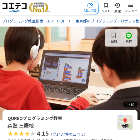
AIに相談
リスト
履歴
メニュー
プログラミング教室検索コエテコTOP
東京都のプログラミング・ロボット教
共有
追加
1
/ 10
QUREOプログラミング教室
森塾 三鷹校
★★★★★
4.15
（
全1497件の口コミ
）
※ 上記の評価は、QUREOプログラミング教室全体の口コミ点数・件数です