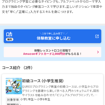
プログラミング学習に必要なタイピングも、アルファベットからローマ字入
力まで独自のタイピング練習コースで学びます。正しいポジションで単語や
文を「早く」「正確に」入力するスキルを身につけます。
＼ 1分で申し込み完了！ ／
体験教室に申し込む
無料
体験レッスン＋口コミ投稿で
Amazonギフトカード2,000円分
がもらえる！
コース紹介 （2件）
初級コース（小学生推奨）
QUREOプログラミング教室の初級コースは、小学生からプロ
グラミングを基礎から楽しく学べる入門カリキュラムです。図形
やイラストを組み合わせた「ビジュアルプログラミング」で、初
小学1年生〜小学6年生
めてのお子様でも安心...
対象学年
-
開講曜日