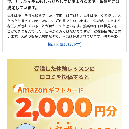
につけて損は無いようになっているのもいいと思います。タイピングも今
で、カリキュラムもしっかりしているようなので、全体的には
までやらせていなかったのですが、プログラミングでは必須になってくる
満足しています。
のでこれを機会に上達できればいいなと思います。
先生は優しそうな印象でした。実際には子供も、先生は優しくて楽しい人
だったと言っていましたので、好印象だと思います。子供が熱中するよう
な工夫がされていることが良かったと思います。授業の様子は拝見するこ
とができませんでした。自宅から近くはないのですが、教養範囲内かと思
います。人通りも多い駅前なので、不安は軽減されています。他の塾生や
先生方がコミュニケーションをとっている様子が、とても雰囲気が良く感
続きを読む(326字)
じました。部屋は清潔な感じでした。他の教室と比較しても高くも安くも
なく普通の価格設定だと思いました。それ以外の意見は特にはございませ
ん。教師区の雰囲気が良く、先生が優しそうで、スペースも丁度良い広さ
だったため、子供を安心して預けることができると思いました。