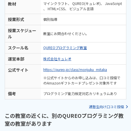
教材
マインクラフト
QUREO(キュレオ)
JavaScript
HTML+CSS
ビジュアル言語
授業形式
個別指導
授業スケジュー
教室にお問合わせください。
ル
スクール名
QUREOプログラミング教室
運営本部
株式会社キュレオ
公式サイト
https://qureo.jp/class/morijuku_mitaka
※公式サイトからのお申し込みは、口コミ投稿で
のAmazonギフトカードプレゼント対象外です
備考
プログラミング能力検定対応カリキュラムあり
通塾生向け口コミ投稿
この教室の近くに、別のQUREOプログラミング教
室の教室があります