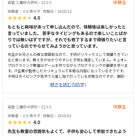
体験生
森塾 三鷹校の評判・口コミ
体験者：小3/男の子
体験日：2020/12
★★★★★
4.0
もともと興味があって申し込んだので、体験後は楽しかったと
言っていました。 苦手なタイピングもあるので楽しいことばか
りでは無いはずですが、それでも修了するまで頑張りたいと言
っているのでやらせてみようかと思っています。
先生がお兄さんの様な雰囲気なので、子供がリラックスして受講できてい
ると思います。教え方が分かりやすいと子供も満足していまふ。キュオレ
プログラミング教室はゲームを作りながらプログラミングの基礎を学べま
す。IT企業が監修したカリキュラムで本格な内容になっているそうです。
子供はタイピングが苦手で人差し指で打っている状態なのですが、個別に
指導してくれるので周りとの遅れをプレッシャーに思わなくてもいい環境
続きを読む(585字)
なのはいいと思います。車の場合、駐車場は無いので近くのパーキングに
とめるか近場で乗り降りさせるしかないので少し不便です。バス停も少し
距離があるので帰りの暗い時間帯は少し不安があります。塾の生徒、講師
がたくさんいて活気がある雰囲気です。キュオレの教室は一番奥の部屋な
体験生
森塾 三鷹校の評判・口コミ
ので落ち着いてできるのではないかと思います。ビルの8階なので災害時
が少し心配かなと思いました。探していた中では低価格なのかなと思うの
体験者：小3/男の子
体験日：2020/01
で特に不満はありません。週に一回、１時間で妥当だと思っています。子
★★★★★
4.0
どもが楽しく学べる様にゲーム感覚でできる内容になっているので、スム
ーズに進んでいるようです。大学入試も視野に入れているそうなので、身
先生も教室の雰囲気もよくて、子供も安心して参加できたよう