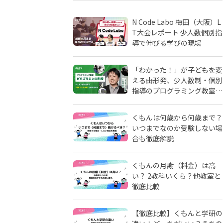
N Code Labo 梅田（大阪）L
T大会レポート 少人数個別指
導で伸びる学びの現場
「わかった！」が子どもを変
える――山形発、少人数制・個別
指導のプログラミング教室
「ピタゴラミン」の流儀
くもんは何歳から何歳まで？
いつまでなのか受験しない場
合も徹底解説
くもんの月謝（料金）は高
い？ 2教科いくら？他教室と
徹底比較
【徹底比較】くもんと学研の