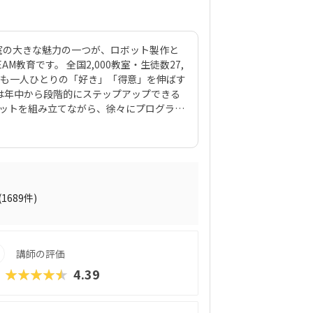
室の大きな魅力の一つが、ロボット製作と
教育です。 全国2,000教室・生徒数27,
ども一人ひとりの「好き」「得意」を伸ばす
は年中から段階的にステップアップできる
ボットを組み立てながら、徐々にプログラミ
材は、ロボットクリエイター・高橋智隆先
70種類以上のロボットが作れるパーツ構
月2回の90分授業では、ロボットを完成させ
する「応用実践」を繰り返す設計。子ども
る仕組みになっています。 自ら考え、試
創造力や論理的思考力を育むだけでなく、
(1689件)
す。
講師の評価
★★★★★
4.39