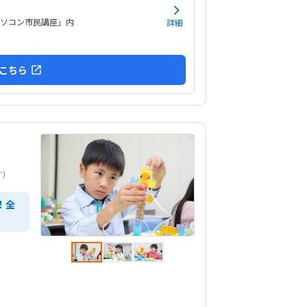
がってましたが、すぐに慣れたよです。親切に接
下さっているのが伝わります特にありません特に
「パソコン市民講座」内
詳細
ません
こちら
す）
！全