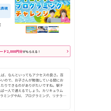
己表現
室
ード2,000円分
がもらえる！
えば、なんといってもアクセスの良さ。百
多いので、お子さんが勉強している間にお
したりできるのがありがたいですね。駅チ
れば一人で通えるでしょう。カリキュラム
ラミングやAI、 プログラミング、リテラシ
パソコン市民講座」で展開されるジュニアP
ソコンの基本操作がわからない」「パソコン