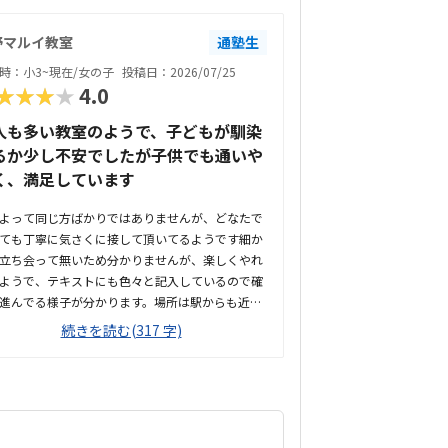
野マルイ教室
通塾生
時：小3~現在/女の子
投稿日：2026/07/25
★★★★
4.0
人も多い教室のようで、子どもが馴染
るか少し不安でしたが子供でも通いや
く、満足しています
よって同じ方ばかりではありませんが、どなたで
ても丁寧に気さくに接して頂いてるようです細か
立ち会って無いため分かりませんが、楽しくやれ
ようで、テキストにも色々と記入しているので確
進んでる様子が分かります。場所は駅からも近く
施設内のため、お迎えが遅れても暑い外で待たせ
続きを読む(317 字)
ていいので安心です。大人の方も多く通われてる
ですが、教室内は清潔感があり、雰囲気もよい教
安心して通わされます。他の教室の金額をあまり
してませんが、個人的には小学生の習い事として
せるのにはちょうどいい金額だと思います初めは