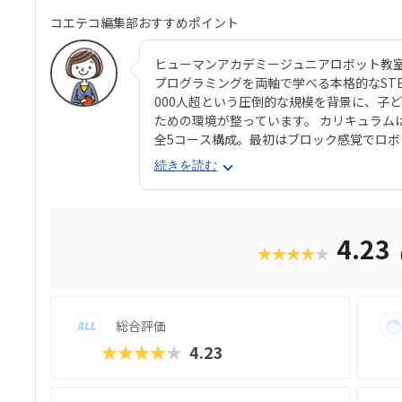
コエテコ編集部おすすめポイント
ヒューマンアカデミージュニアロボット教
プログラミングを両軸で学べる本格的なSTEAM
000人超という圧倒的な規模を背景に、子
ための環境が整っています。 カリキュラム
全5コース構成。最初はブロック感覚でロ
ング要素も加わっていきます。 使用する教
続きを読む
生と共同開発されたオリジナルキットです。
成で、飽きずに続けやすい点も特徴です。 
る「基本製作」と、オリジナル改造に挑戦
たちは毎回、新しい達成感と成長を実感でき
4.23
★★★★★
行錯誤しながらロボットを動かす経験は、
学ぶ楽しさそのものを教えてくれるはずで
総合評価
★★★★★
4.23