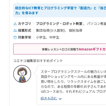
総合的なICT教育とプログラミング学習で『創造力』と『自
力』を育みます
カテゴリ
プログラミング・ロボット教室
パソコン教
授業形式
集団指導(少人数制)
個別指導
対象学年
小学生、中学生
Amazonギフトカ
体験レッスン＋口コミ投稿で
コエテコ編集部おすすめポイント
スタープログラミングスクールの魅力とい
貨店やショッピングモール内にある教室が
買い物をしたり、リラックスタイムを過ご
カなので、ある程度の年齢のお子さんであ
は5コースあり、それぞれビジュアル プログ
ーなどを中心に幅広く学べます。 姉妹校「
続きを読む
Cコースも受講できるので、「そもそもパ