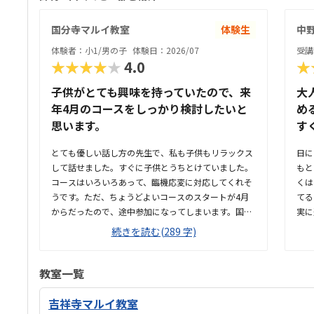
国分寺マルイ教室
体験生
中
体験者：小1/男の子
体験日：2026/07
受講
★★★★★
4.0
★
子供がとても興味を持っていたので、来
大
年4月のコースをしっかり検討したいと
め
思います。
す
とても優しい話し方の先生で、私も子供もリラックス
日に
して話せました。すぐに子供とうちとけていました。
もと
コースはいろいろあって、臨機応変に対応してくれそ
くは
うです。ただ、ちょうどよいコースのスタートが4月
てる
からだったので、途中参加になってしまいます。国分
実に
寺駅の駅ビルなので、通いやすいですし、親も待って
商業
続きを読む(289 字)
る時間に買い物できて良さそうです。少し狭いです
なく
が、清潔感があって綺麗な教室でした。みなさん集中
教室
してもくもくと学んでいました。他のプログラミング
室で
教室一覧
教室も体験に行きましたが、他よりもお安かったので
把握
通いやすそうです。先生が優しそうで、安心して子供
通わ
吉祥寺マルイ教室