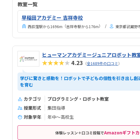
教室一覧
早稲田アカデミー 吉祥寺校
（
）
西荻窪駅から1696m
吉祥寺駅から176m
東京都武蔵野市
ヒューマンアカデミージュニアロボット教
★★★★★
4.23
（
全1689件の口コミ
）
学びに驚きと感動を！ロボットで子どもの個性を引き出し創
を育む
カテゴリ
プログラミング・ロボット教室
授業形式
集団指導
対象学年
年中～高校生
Amazonギフトカ
体験レッスン＋口コミ投稿で