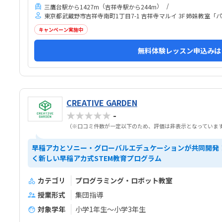
を預けられそうでした。少人数なのも良いと思いまし
不安
（
）
三鷹台駅から1427m
吉祥寺駅から244m
た。
して
東京都武蔵野市吉祥寺南町1丁目7-1 吉祥寺マルイ 3F 姉妹教室
あり
キャンペーン実施中
無料体験レッスン申込みは
CREATIVE GARDEN
★★★★★
-
（※口コミ件数が一定以下のため、評価は非表示となっていま
早稲アカとソニー・グローバルエデュケーションが共同開発
く新しい早稲アカ式STEM教育プログラム
カテゴリ
プログラミング・ロボット教室
授業形式
集団指導
対象学年
小学1年生～小学3年生