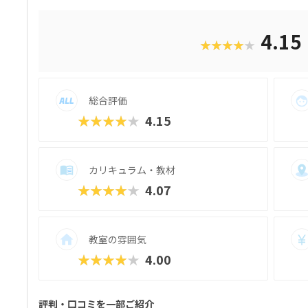
で何ができるかを学びたい」といったお子
んの興味に合ったコースが見つかりやすい
クールは、過去に総務省「若年層に対する
4.15
★★★★★
択され、新潟市の小中学校で授業を実施し
む雰囲気で、子ども達の顔は真剣そのもの
れるので、のめり込むタイプのお子さんに
ト「SPSアワード」も有名で、東京大学の
総合評価
プログラミングスキルはもちろん、企画書
キルもつけることができます。母体は大人
★★★★★
4.15
に自分もスキルアップしてみようかな？」
カリキュラム・教材
★★★★★
4.07
教室の雰囲気
★★★★★
4.00
評判・口コミを一部ご紹介