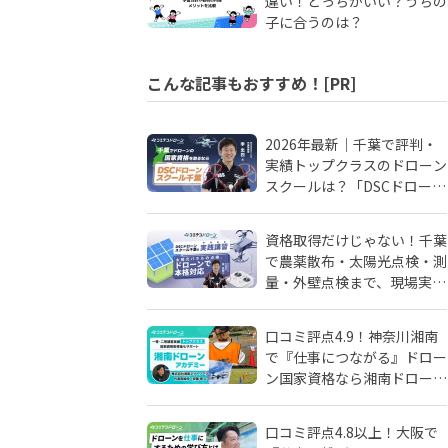
違い！どっちがいい？うちの
子に合うのは？
こんな記事もおすすめ！[PR]
2026年最新｜千葉で評判・
実績トップクラスのドローン
スクールは？「DSCドローン
スクール千葉」が選ばれる理
由
資格取得だけじゃない！千葉
で農薬散布・太陽光点検・測
量・外壁点検まで、現場実務
に強いドローンスクールはD
SCドローンスクール千葉
口コミ評点4.9！神奈川湘南
で『仕事につながる』ドロー
ン国家資格なら湘南ドローン
アカデミーがおすすめ！地域
密着人材会社が母体！
口コミ評点4.8以上！大阪で