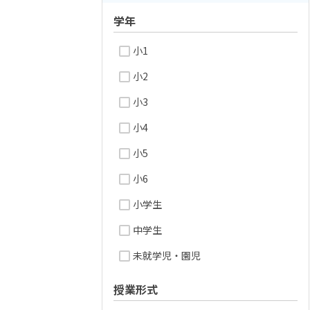
学年
小1
小2
小3
小4
小5
小6
小学生
中学生
未就学児・園児
授業形式