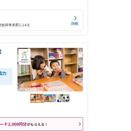
詳細
吉祥寺本町1-14-8
室
造力
ード2,000円分
がもらえる！