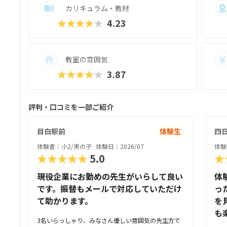
カリキュラム・教材
★★★★★
4.23
教室の雰囲気
★★★★★
3.87
評判・口コミを一部ご紹介
目白駅前
体験生
四
体験者：小2/男の子
体験日：2026/07
体験
★★★★★
5.0
★
現役企業にお勤めの先生がいらして良い
体
です。振替もメールで対応していただけ
っ
て助かります。
を
も
3名いらっしゃり、みなさん優しい雰囲気の先生方で