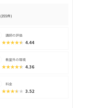
さんにもピッタリです。それぞれのお子さ
のは安心ですね。スタープログラミングス
プログラミング教育の普及推進」事業に採
た実績があります。教室はまじめに取り組
(355件)
。やる気があればどんどん高度なものが作
おすすめの教室です。在学生向けのイベン
伊藤謝恩ホールで行われるというから驚き。
講師の評価
を書いたり、プレゼンをしたりといったス
向けのパソコンスクールなので、「ついで
★★★★★
4.44
なんてこともできちゃいますよ！
教室外の環境
★★★★★
4.36
料金
★★★★★
3.52