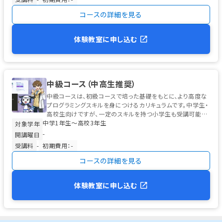
コースの詳細を見る
体験教室に申し込む
中級コース（中高生推奨）
中級コースは、初級コースで培った基礎をもとに、より高度な
プログラミングスキルを身につけるカリキュラムです。中学生・
高校生向けですが、一定のスキルを持つ小学生も受講可能で
中学1年生〜高校3年生
す。 学習の中心は、高校...
対象学年
-
開講曜日
受講料
-
初期費用：-
コースの詳細を見る
体験教室に申し込む