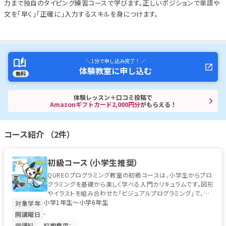
力まで独自のタイピング練習コースで学びます。正しいポジションで単語や
文を「早く」「正確に」入力するスキルを身につけます。
＼ 1分で申し込み完了！ ／
体験教室に申し込む
無料
体験レッスン＋口コミ投稿で
Amazonギフトカード2,000円分
がもらえる！
コース紹介 （2件）
初級コース（小学生推奨）
QUREOプログラミング教室の初級コースは、小学生からプロ
グラミングを基礎から楽しく学べる入門カリキュラムです。図形
やイラストを組み合わせた「ビジュアルプログラミング」で、初
小学1年生〜小学6年生
めてのお子様でも安心...
対象学年
-
開講曜日
受講料
-
初期費用：-