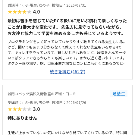
時間が短くなってしまったことがありました。その際お電話いただき、少
受講時：小3~現在/女の子
投稿日：2026/07/31
し延長してもいいですかとご相談いただきました。時間がきたら終わり、
★★★★★
4.0
とせずにご対応いただけたのでうれしかったです。今のところ特にありま
せんが、授業内容が不透明なので習熟度がわからないところでしょうか。
最初は苦手を感じていたPCの扱いにだいぶ慣れて楽しくなった
ただ本人は楽しそうに通っています。特にありません。
ことが1番大きな変化です。 先生方に見守ってもらいながら、
お友達と協力して学習を進める楽しさも感じているようです。
プログラミングをよく知っていてわかりやすく教えてくれる先生もいる。
けど、聞いてもあまり分からなくて教えてくれない先生もいるから4で
す。キュレオをやっています。難しいときもあるけど、段階をふんで一歩
いっぽクリアできるからとても楽しいです。家から近く通いやすいです。
タクシー乗り場や、駅、自転車置き場などコンビニも近くにあるのでとて
も便利です。部屋はスッキリしていてきれいで勉強しやすいです。前に仕
続きを読む(462字)
切りもあるから集中できる。温度も聞いて調整してくれるから、過ごしや
すいです。教えてもらう時とそうでない時がある様子なので、あまり教え
てもらわない場合には料金的には高いと感じます。先生方がやさしくて和
やかな雰囲気の中、お友達とも教え合ったりしながらマイペースに学習で
通塾生
城南コベッツ浜松入野教室の評判・口コミ
きるので、喜んで通っています。トイレが教室から見えない離れた場所に
あり、クラゼミやビル関係以外の方も(屋外からも自由に入れる)使えるの
受講時：小3~現在/男の子
投稿日：2026/07/26
で、ひとりでトイレに行かせるのがかなり心配です。学校と違って急かさ
★★★★★
3.0
れることなくじっくり考えながら学習できるのが嬉しいと言っています。
特にありません
生徒が止まっていないか気にかけながら見ていてくれているので、特に問