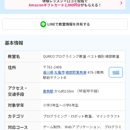
体験レッスン＋口コミ投稿で
Amazonギフトカード2,000円分
がもらえる！
LINEで教室情報を共有する
基本情報
教室名
QUREOプログラミング教室 ベスト個別 綾歌教室
住所
〒761-2406
香川県
丸亀市
綾歌町栗熊東
476-3栗熊
地図
駅前テナントB
アクセス・
（琴電琴平線）
栗熊駅
から約150m
交通手段
対象学年
小学3年生～小学6年生
カテゴリ
プログラミング・ロボット教室
マインクラフト
対応コース
ゲーム制作
Webアプリケーション
プログラミ