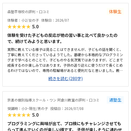
になる。プログラミングについては、ロボットではないためロボット教室
等に比べると安いが、他とあまり比較していないため分からない。塾長が
体験生
森塾平塚校の評判・口コミ
ベテランでいらっしゃるので、保護者にとってもためになる話をしてくだ
さる。非常に頼りになり、細かく要望も対応してくれているので助かる。
体験者：小2/女の子
体験日：2026/07
特に思い当たらない。
★★★★★
5.0
体験を受けた子どもの反応が他の習い事と比べて良かったの
で、続けてみようと思います。
実際に教えている様子は見ることはできませんが、子どもの話を聞くと、
丁寧に教えてくださっているようでした。基礎から本格的なプログラミン
グまで学べるとのことで、子どものやる気次第ではありますが、どこまで
成長するのか楽しみではあります。子供の送り迎えに使うだけで長くとめ
るわけではないので、専用の駐輪場があると便利だなと思いました。教室
は綺麗ですが、建物自体、廊下や階段などが煙草臭くて、他のテナントも
続きを読む(280字)
入っているので仕方がないのかも知れませんが、そこだけが気になりまし
た。１時間やってもらえて、1か月一万円前後なので、この内容なら高く
はなく、続けられると思いました。
通塾生
京進の個別指導スクール・ワン 阿倉川教室の評判・口コミ
受講時：小3~現在/男の子
投稿日：2026/07/08
★★★★★
5.0
プログラミングに興味が出て、プロ検にもチャレンジさせても
らって進んでいくのが楽しい様です。 子供が楽しそうに通わせ