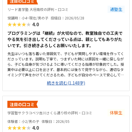
注目の口コミ
通塾生
リード進学塾 大垣南校の評判・口コミ
受講時：小4~現在/男の子
投稿日：2026/05/28
★★★★★
4.0
プログラミングは「継続」が大切なので、教室独自での工夫で
やる気を引き出してくださっている点は、親としてもありがた
いです。引き続きよろしくお願いいたします。
先生はいつも落ち着いた雰囲気で、子どもが質問しやすい環境を作ってく
ださっています。説明も丁寧で、つまずいた時には原因を一緒に探しなが
ら、子ども自身が気づけるように導いてくださる指導が印象的でした。授
業中は必要以上に口を出さず、基本的には後ろで見守りながら、適切なタ
イミングで声をかけてくださるため、子どもが自分のペースで安心して取
り組めています。カリキュラムの細かな内容まではまだ把握しきれていま
続きを読む(1,148字)
せんが、教室独自の進捗シートがとても分かりやすく作られており、「今
日はどこまで進んだか」が一目で確認できる仕組みになっています。子ど
も自身も「今日はここまで進んだよ」と嬉しそうに教えてくれるので、学
習の見える化がしっかりできていると感じます。さらに、各ステップの先
注目の口コミ
には「このあたりでどの検定レベルを目指せるか」といった目安も書かれ
ており、今どの段階にいて、どこに向かっているのかが親にも分かりやす
体験生
学習塾サクラコベツ吉川さくら通り校の評判・口コミ
く示されています。プログラミングは進度や理解度が見えにくいイメージ
体験者：小2/男の子
体験日：2026/05
がありましたが、このシートのおかげで成長の道筋が具体的にイメージで
★★★★★
4.0
き、安心して通わせることができています。教室までは車で10分ほどかか