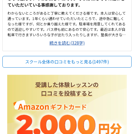
ていただいている事感謝しております。
わからないところがあると丁寧に教えてくださる様です。本人は安心して
通っています。1年くらい通わせていただいたところで、途中急に難しく
なった様ですが、何とか乗り越えた様です。駐車場を用意してくれてある
ので送迎しやすいです。バス停も前にあるので安心です。最近は本人が自
転車で行きますいろいろな子が出たり入ったりしますが、塾長が大きな声
で挨拶してくれるおかげかみんなきちんと挨拶をして入ってきます安いと
続きを読む(328字)
ありがたいですが、現在でも満足です。もともと予算は考えてなかったの
ですが、思ったよりも高いなと思った気がしますが、子供が楽しそうに通
っているので頑張ります。わからないところがあっても丁寧に指導しても
スクール全体の口コミをもっと見る(1497件)
らえる様です。楽しく通わせてもらってます。特に思い当たりません