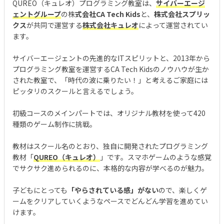
QUREO（キュレオ）プログラミング教室は、
サイバーエージ
ェントグループ
の株
式会社CA Tech Kids
と、
株式会社スプリッ
クス
が共同で運営する
株式会社キュレオ
によって運営されてい
ます。
サイバーエージェントの先進的なITスピリットと、2013年から
プログラミング教室を運営するCA Tech Kidsのノウハウが生か
された教室で、「時代の波に乗りたい！」と考えるご家庭には
ピッタリのスクールと言えるでしょう。
初級コースのメインパートでは、オリジナル教材を使って420
種類のゲーム制作に挑戦。
教材はスクール名のとおり、独自に開発されたプログラミング
教材「
QUREO（キュレオ）
」です。スマホゲームのような感覚
でサクサク進められるのに、本格的な内容が学べるのが魅力。
子どもにとっても
「やらされている感」がない
ので、楽しくゲ
ームをクリアしていくようなペースでどんどん学習を進めてい
けます。