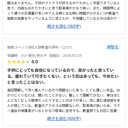
題はありません。子供がマイクラが好きなのでたのしく学習できていると
思う、内容も分かりやすいと思う駐車場がかなり狭い、また、時間帯によ
って通りの交通量が多いので入る時と出る時に時間がかかる1つの教室で
複数の授業をやっているように見えたが、今受講しているものは他のクラ
スとかぶっていないので気にはしていないこのくらいの金額はかかるもの
続きを読む(369字)
だと思う、特に不満はないです。回数も週一回で特に不満は無いです。静
かな雰囲気で学習できるのはよい、先生も生徒がつまづいていないか気に
かけながらされているので問題ないです部屋が1つしかなく、他の授業と
かぶっていると声が聞こえて集中できないなどの心配がある程度です特に
通塾生
城南コベッツ浜松入野教室の評判・口コミ
ありません
受講時：小3~現在/男の子
投稿日：2026/07/25
★★★★★
4.0
子供にとっても自信になっているので、良かったと思ってい
る。疲れていて行きたくない、という日はあっても、やめたい
と言ったことはない。
毎回理解して次へ進んでいるので問題ないと思う。とても優しい先生。分
かりにくいなどは、聞いたことがない。難しくて理解できない、等はほと
んどなくむしろ簡単だったりすることのほうが多い。先に進む達成感を本
人が感じている。教室のアクセスは問題ないが、駐車場が狭いため、マナ
ー違反の保護者がいるとかなり駐車に苦労する。教室側でも対応に苦慮し
ている。教室というより、保護者のマナー問題。個人塾として問題ない。
続きを読む(406字)
置いているおやつが駄菓子とかでなく、良いオヤツのため、子どもたちは
いつも嬉しそう。こういった些細なことも、テンションを維持できる一つ