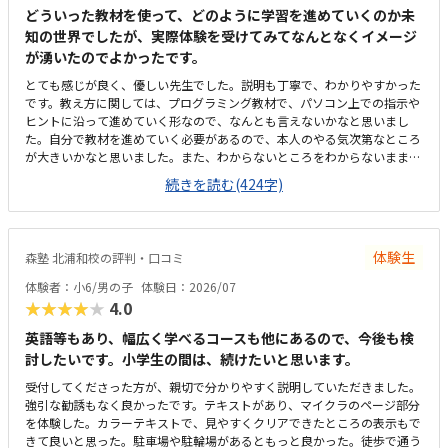
るため、通いやすさとしては「普通」という評価にさせていただきます。
どういった教材を使って、どのように学習を進めていくのか未
周辺は大通りで交通量が多く、路上での一時的な乗り降りが難しいため、
知の世界でしたが、実際体験を受けてみてなんとなくイメージ
毎回専用駐車場に入れる必要があります。少し手間には感じますが、安全
が湧いたのでよかったです。
面を考えると仕方がない部分でもあり、安心して送り迎えができる環境だ
と思っています。教室内は全体的にきれいに整っており、落ち着いた雰囲
とても感じが良く、優しい先生でした。説明も丁寧で、わかりやすかった
気で学べる環境だと感じました。設備もきちんと手入れされていて、パソ
です。教え方に関しては、プログラミング教材で、パソコン上での指示や
コンや机まわりも清潔に保たれているため、子どもが安心して集中できる
ヒントに沿って進めていく形なので、なんとも言えないかなと思いまし
空間になっています。初めてのプログラミング学習でも不安なく取り組め
た。自分で教材を進めていく必要があるので、本人のやる気次第なところ
る環境が整っている点は、とても良い印象でした。教室の割引制度がある
が大きいかなと思いました。また、わからないところをわからないまま適
ことで助かってはいますが、正規料金だけを見るとやはり高いと感じてい
当に進めず、きちんと質問し、確認しながらできるかどうかが懸念点で
続きを読む(424字)
ます。今は割引があるから続けられていますが、もしこの制度がなくなっ
す。家から近く、徒歩で子ども1人でも通わせることができそうなので、
てしまったらどうしようかと考えてしまうこともあります。キュレオとは
そこは魅力的だなと思いました。こじんまりとした教室ですが、机や椅子
直接関係ないのかもしれませんが、教室独自で小学生向けの出席カード制
は綺麗でした。余計なものが置かれていないので勉強に集中できそうな環
度があります。レッスンに参加するたびにスタンプが貯まり、一定数集ま
境だと思いました。月額は習い事の中では高めかなと思います。ただ、パ
ると景品と交換できる仕組みになっているため、子どもも毎回楽しみにし
体験生
森塾 北浦和校の評判・口コミ
ソコンとその中にある教材を使用するため、高くなってしまうのは仕方な
ています。特に大きく気になる点はありません。通い始めてから困ったこ
いかなとも思います。マイクラが使われているということで子どもが興味
体験者：小6/男の子
体験日：2026/07
ともなく、安心して続けられています。上記でお話したとおり、教室の雰
を持っていました。遊び感覚で学んでいけるのは良いと思います。
★★★★★
4.0
囲気や指導の進め方、独自の取り組みなど、総合的に満足しています。子
どもが楽しく通えており、成長を実感できる点が何よりありがたいです。
英語等もあり、幅広く学べるコースも他にあるので、今後も検
今後もこのまま安心して続けられればと思っています。
討したいです。小学生の間は、続けたいと思います。
受付してくださった方が、親切で分かりやすく説明していただきました。
強引な勧誘もなく良かったです。テキストがあり、マイクラのページ部分
を体験した。カラーテキストで、見やすくクリアできたところの表示もで
きて良いと思った。駐車場や駐輪場があるともっと良かった。徒歩で通う