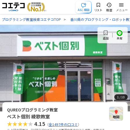
AIに相談
リスト
履歴
メニュー
プログラミング教室検索コエテコTOP
香川県のプログラミング・ロボット教
共有
追加
1
/ 10
QUREOプログラミング教室
ベスト個別 綾歌教室
★★★★★
4.15
（
全1497件の口コミ
）
※ 上記の評価は、QUREOプログラミング教室全体の口コミ点数・件数です