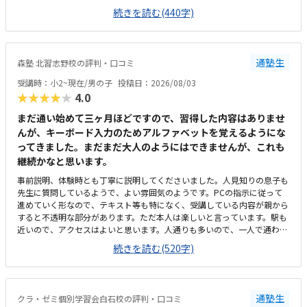
インクラフトを使った内容ではないと伺ったので、その後も興味を持って
続きを読む(440字)
取り組めるかどうかは少し気になる点でした。教室は自宅から15分ほどの
距離にあり、通いやすいと感じました。また、駐車場もあるため、送り迎
えもしやすく、安心して通わせられる環境だと思いました。教室は一人ひ
とりの席が完全に仕切られているわけではありませんが、壁などで視線が
通塾生
森塾 北習志野校の評判・口コミ
分散しにくい工夫がされており、集中しやすい雰囲気だと感じました。月
4回（1回50分）で約12,000円という料金は、我が家にとってはやや高く
受講時：小2~現在/男の子
投稿日：2026/08/03
感じますが、プログラミング教室の相場を考えると、妥当な金額なのかな
★★★★★
4.0
と思いました。
まだ通い始めて三ヶ月ほどですので、習得した内容はありませ
んが、キーボード入力のためアルファベットを覚えるようにな
ってきました。まだまだ大人のようにはできませんが、これも
継続かなと思います。
事前説明、体験時とも丁寧に説明してくださいました。人見知りの息子も
先生に質問しているようで、よい雰囲気のようです。PCの指示に従って
進めていく形なので、テキスト等も特になく、受講している内容が親から
すると不透明な部分があります。ただ本人は楽しいと言っています。駅も
近いので、アクセスはよいと思います。人通りも多いので、一人で通わせ
てもそんなに問題ないかと思います。ただビルが少し古いので、子供から
続きを読む(520字)
すると怖いかもしれません。高校受験を主とする塾なので、小2の息子か
らすると静かかなと思います。ただそのぶん騒がずいるようなので、雰囲
気は悪くないと思います。プログラミングで一万円は安いと思います。た
だ習得できる内容次第かと思うので、これから様子を見たいと思います。
通塾生
クラ・ゼミ個別学習会白石校の評判・口コミ
体験のとき、PCの不具合でスタートが遅くなり、所定の時間よりも受講