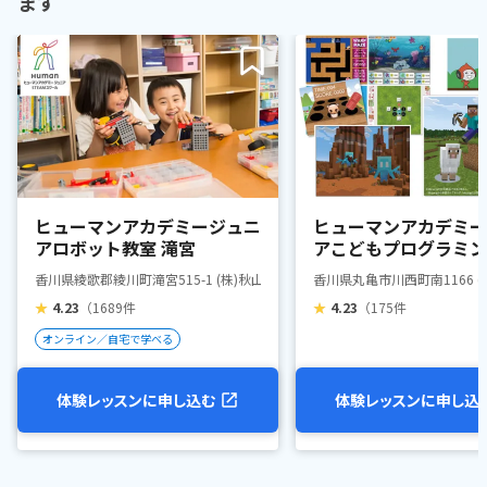
ます
ヒューマンアカデミージュニ
ヒューマンアカデミー
アロボット教室 滝宮
アこどもプログラミン
丸亀南
香川県綾歌郡綾川町滝宮515-1 (株)秋山楽器内
香川県丸亀市川西町南1166 
★
4.23
（1689件
★
4.23
（175件
オンライン／自宅で学べる
体験レッスンに申し込む
体験レッスンに申し込