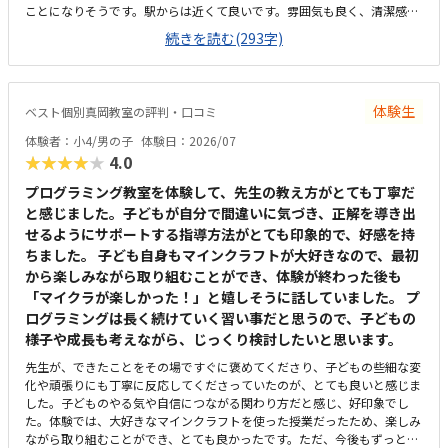
ことになりそうです。駅からは近くて良いです。雰囲気も良く、清潔感も
あった。部屋が区切られていて、個人スペースも確保されていて良かっ
続きを読む(293字)
た。基本料金以外に、追加料金があまり無さそうで良かった。できれば、
毎月1万以内で通いたいです。子供に熱心に話しかけてくださったり、褒
めてくださって、子供が頑張ろうという気持ちになれて良かった。
体験生
ベスト個別真岡教室の評判・口コミ
体験者：小4/男の子
体験日：2026/07
★★★★★
4.0
プログラミング教室を体験して、先生の教え方がとても丁寧だ
と感じました。子どもが自分で間違いに気づき、正解を導き出
せるようにサポートする指導方法がとても印象的で、好感を持
ちました。 子ども自身もマインクラフトが大好きなので、最初
から楽しみながら取り組むことができ、体験が終わった後も
「マイクラが楽しかった！」と嬉しそうに話していました。 プ
ログラミングは長く続けていく習い事だと思うので、子どもの
様子や成長も考えながら、じっくり検討したいと思います。
先生が、できたことをその場ですぐに褒めてくださり、子どもの些細な変
化や頑張りにも丁寧に反応してくださっていたのが、とても良いと感じま
した。子どものやる気や自信につながる関わり方だと感じ、好印象でし
た。体験では、大好きなマインクラフトを使った授業だったため、楽しみ
ながら取り組むことができ、とても良かったです。ただ、今後もずっとマ