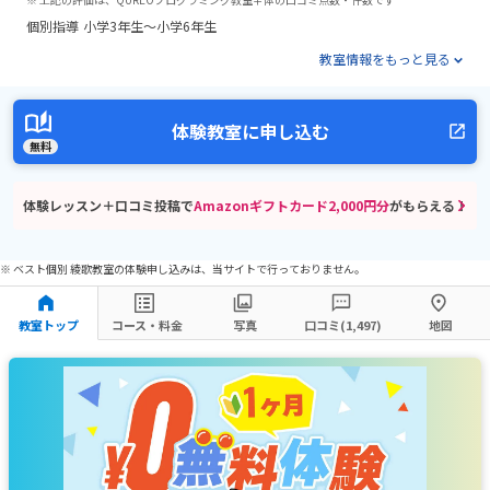
個別指導
小学3年生～小学6年生
教室情報をもっと見る
体験教室に申し込む
無料
体験レッスン＋口コミ投稿で
Amazonギフトカード2,000円分
がもらえる！
※ ベスト個別 綾歌教室の体験申し込みは、当サイトで行っておりません。
教室トップ
コース・料金
写真
口コミ(1,497)
地図