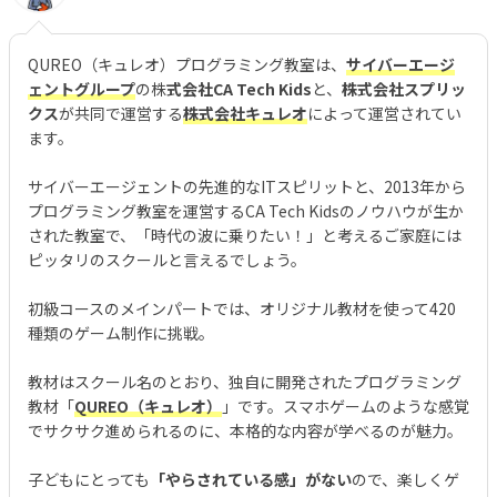
QUREO（キュレオ）プログラミング教室は、
サイバーエージ
ェントグループ
の株
式会社CA Tech Kids
と、
株式会社スプリッ
クス
が共同で運営する
株式会社キュレオ
によって運営されてい
ます。
サイバーエージェントの先進的なITスピリットと、2013年から
プログラミング教室を運営するCA Tech Kidsのノウハウが生か
された教室で、「時代の波に乗りたい！」と考えるご家庭には
ピッタリのスクールと言えるでしょう。
初級コースのメインパートでは、オリジナル教材を使って420
種類のゲーム制作に挑戦。
教材はスクール名のとおり、独自に開発されたプログラミング
教材「
QUREO（キュレオ）
」です。スマホゲームのような感覚
でサクサク進められるのに、本格的な内容が学べるのが魅力。
子どもにとっても
「やらされている感」がない
ので、楽しくゲ