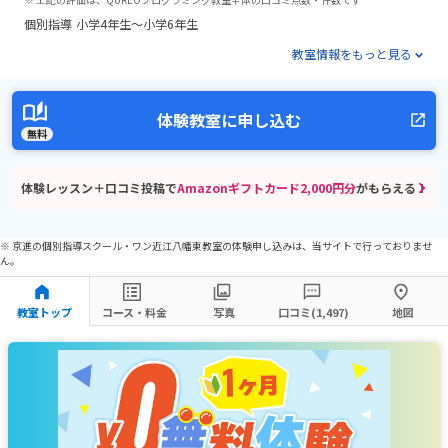
個別指導
小学4年生～小学6年生
教室情報をもっと見る
体験教室に申し込む
無料
体験レッスン＋口コミ投稿で
Amazonギフトカード2,000円分
がもらえる！
※ 京進の個別指導スクール・ワン近江八幡東教室の体験申し込みは、当サイトで行っておりませ
ん。
教室トップ
コース・料金
写真
口コミ(1,497)
地図