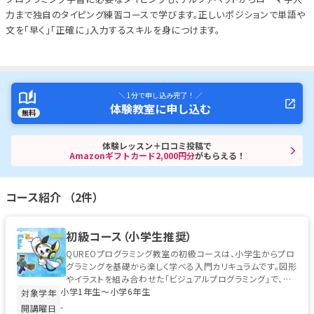
力まで独自のタイピング練習コースで学びます。正しいポジションで単語や
文を「早く」「正確に」入力するスキルを身につけます。
＼ 1分で申し込み完了！ ／
体験教室に申し込む
無料
体験レッスン＋口コミ投稿で
Amazonギフトカード2,000円分
がもらえる！
コース紹介 （2件）
初級コース（小学生推奨）
QUREOプログラミング教室の初級コースは、小学生からプロ
グラミングを基礎から楽しく学べる入門カリキュラムです。図形
やイラストを組み合わせた「ビジュアルプログラミング」で、初
小学1年生〜小学6年生
めてのお子様でも安心...
対象学年
-
開講曜日