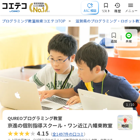
AIに相談
リスト
履歴
メニュー
プログラミング教室検索コエテコTOP
滋賀県のプログラミング・ロボット教
共有
追加
1
/ 10
QUREOプログラミング教室
京進の個別指導スクール・ワン近江八幡東教室
★★★★★
4.15
（
全1497件の口コミ
）
※ 上記の評価は、QUREOプログラミング教室全体の口コミ点数・件数です