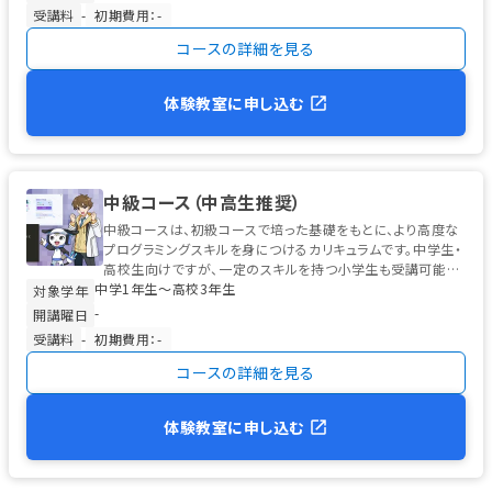
受講料
-
初期費用：-
コースの詳細を見る
体験教室に申し込む
中級コース（中高生推奨）
中級コースは、初級コースで培った基礎をもとに、より高度な
プログラミングスキルを身につけるカリキュラムです。中学生・
高校生向けですが、一定のスキルを持つ小学生も受講可能で
中学1年生〜高校3年生
す。 学習の中心は、高校...
対象学年
-
開講曜日
受講料
-
初期費用：-
コースの詳細を見る
体験教室に申し込む