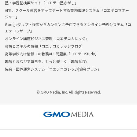
塾・学習塾検索サイト「コエテコ塾さがし」
AIで、スクール運営をアップデートする業務管理システム「コエテコマネー
ジャー」
Googleマップ・検索からカンタンに予約できるオンライン予約システム「コ
エテコリザーブ」
オンライン講座ビジネス管理「コエテコカレッジ」
資格とスキルの情報「コエテコカレッジブログ」
高等学校向け情報Ⅰの教務AI・問題集「コエテコStudy」
趣味とまなびで毎日を、もっと楽しく「趣味なび」
協会・団体運営システム「コエテコカレッジ|協会プラン」
© GMO Media, Inc. All Rights Reserved.