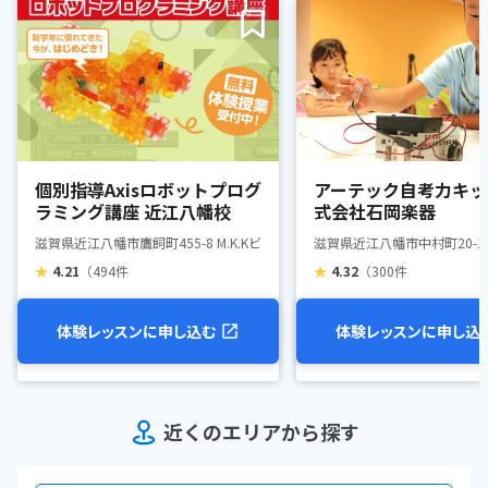
個別指導Axisロボットプログ
アーテック自考力キッ
ラミング講座 近江八幡校
式会社石岡楽器
滋賀県近江八幡市鷹飼町455-8 M.K.Kビル 2F
滋賀県近江八幡市中村町20-1
★
4.21
（494件
★
4.32
（300件
体験レッスンに申し込む
体験レッスンに申し込
近くのエリアから探す