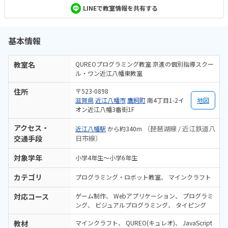
LINEで教室情報を共有する
基本情報
教室名
QUREOプログラミング教室 京進の個別指導スクー
ル・ワン近江八幡東教室
住所
〒523-0898
滋賀県
近江八幡市
鷹飼町
南4丁目1-2イ
地図
オン近江八幡3番街1F
アクセス・
（琵琶湖線 / 近江鉄道八
近江八幡駅
から約340m
交通手段
日市線）
対象学年
小学4年生～小学6年生
カテゴリ
プログラミング・ロボット教室
マインクラフト
対応コース
ゲーム制作
Webアプリケーション
プログラミ
ング
ビジュアルプログラミング
タイピング
教材
マインクラフト
QUREO(キュレオ)
JavaScript