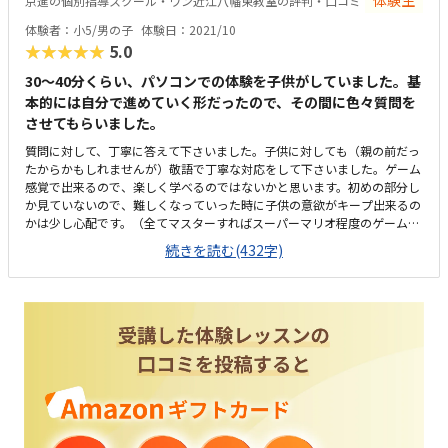
体験生
京進の個別指導スクール・ワン近江八幡東教室の評判・口コミ
体験者：小5/男の子
体験日：2021/10
★★★★★
5.0
30〜40分くらい、パソコンでの体験を子供がしていました。基
本的には自分で進めていく形だったので、その間に色々質問を
させてもらいました。
質問に対して、丁寧に答えて下さいました。子供に対しても（親の前だっ
たからかもしれませんが）敬語で丁寧な対応をして下さいました。ゲーム
感覚で出来るので、楽しく学べるのではないかと思います。初めの部分し
か見ていないので、難しくなっていった時に子供の意欲がキープ出来るの
かは少し心配です。（全てマスターすればスーパーマリオ程度のゲームは
作れるようになるとおっしゃってました）駅近くの教室だったので、専用
続きを読む(432字)
の駐車場がないのが残念でした。近くのショッピングモールの駐車場に停
めないといけないのですが、子供が1人で入れるようになれば、近くで降
ろして行くことは出来ると思います。行った時間が少ない時間帯だったの
ですが、子供はその少ない感じがいいと言っていました。プログラミング
だけでの料金は他と比べたら安めだと思いますが、他に教科も受講しない
といけないので、プラスでかかるので、両方となると高いですね…個別対
応のところなので、いいなと思います。時間帯も色々あって、ありがたい
です。