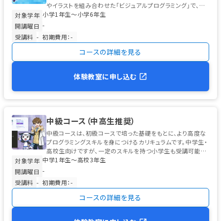
やイラストを組み合わせた「ビジュアルプログラミング」で、初
小学1年生〜小学6年生
めてのお子様でも安心...
対象学年
-
開講曜日
受講料
-
初期費用：-
コースの詳細を見る
体験教室に申し込む
中級コース（中高生推奨）
中級コースは、初級コースで培った基礎をもとに、より高度な
プログラミングスキルを身につけるカリキュラムです。中学生・
高校生向けですが、一定のスキルを持つ小学生も受講可能で
中学1年生〜高校3年生
す。 学習の中心は、高校...
対象学年
-
開講曜日
受講料
-
初期費用：-
コースの詳細を見る