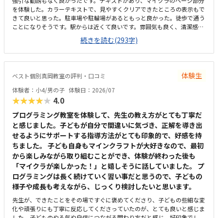
強引な勧誘もなく良かったです。テキストがあり、マイクラのページ部分
を体験した。カラーテキストで、見やすくクリアできたところの表示もで
きて良いと思った。駐車場や駐輪場があるともっと良かった。徒歩で通う
ことになりそうです。駅からは近くて良いです。雰囲気も良く、清潔感も
あった。部屋が区切られていて、個人スペースも確保されていて良かっ
続きを読む(293字)
た。基本料金以外に、追加料金があまり無さそうで良かった。できれば、
毎月1万以内で通いたいです。子供に熱心に話しかけてくださったり、褒
めてくださって、子供が頑張ろうという気持ちになれて良かった。
体験生
ベスト個別真岡教室の評判・口コミ
体験者：小4/男の子
体験日：2026/07
★★★★★
4.0
プログラミング教室を体験して、先生の教え方がとても丁寧だ
と感じました。子どもが自分で間違いに気づき、正解を導き出
せるようにサポートする指導方法がとても印象的で、好感を持
ちました。 子ども自身もマインクラフトが大好きなので、最初
から楽しみながら取り組むことができ、体験が終わった後も
「マイクラが楽しかった！」と嬉しそうに話していました。 プ
ログラミングは長く続けていく習い事だと思うので、子どもの
様子や成長も考えながら、じっくり検討したいと思います。
先生が、できたことをその場ですぐに褒めてくださり、子どもの些細な変
化や頑張りにも丁寧に反応してくださっていたのが、とても良いと感じま
した。子どものやる気や自信につながる関わり方だと感じ、好印象でし