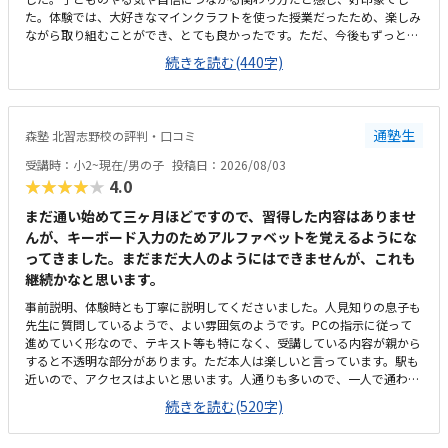
た。体験では、大好きなマインクラフトを使った授業だったため、楽しみ
ながら取り組むことができ、とても良かったです。ただ、今後もずっとマ
インクラフトを使った内容ではないと伺ったので、その後も興味を持って
続きを読む(440字)
取り組めるかどうかは少し気になる点でした。教室は自宅から15分ほどの
距離にあり、通いやすいと感じました。また、駐車場もあるため、送り迎
えもしやすく、安心して通わせられる環境だと思いました。教室は一人ひ
とりの席が完全に仕切られているわけではありませんが、壁などで視線が
通塾生
森塾 北習志野校の評判・口コミ
分散しにくい工夫がされており、集中しやすい雰囲気だと感じました。月
4回（1回50分）で約12,000円という料金は、我が家にとってはやや高く
受講時：小2~現在/男の子
投稿日：2026/08/03
感じますが、プログラミング教室の相場を考えると、妥当な金額なのかな
★★★★★
4.0
と思いました。
まだ通い始めて三ヶ月ほどですので、習得した内容はありませ
んが、キーボード入力のためアルファベットを覚えるようにな
ってきました。まだまだ大人のようにはできませんが、これも
継続かなと思います。
事前説明、体験時とも丁寧に説明してくださいました。人見知りの息子も
先生に質問しているようで、よい雰囲気のようです。PCの指示に従って
進めていく形なので、テキスト等も特になく、受講している内容が親から
すると不透明な部分があります。ただ本人は楽しいと言っています。駅も
近いので、アクセスはよいと思います。人通りも多いので、一人で通わせ
てもそんなに問題ないかと思います。ただビルが少し古いので、子供から
続きを読む(520字)
すると怖いかもしれません。高校受験を主とする塾なので、小2の息子か
らすると静かかなと思います。ただそのぶん騒がずいるようなので、雰囲