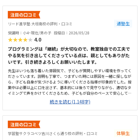
注目の口コミ
通塾生
リード進学塾 大垣南校の評判・口コミ
受講時：小4~現在/男の子
投稿日：2026/05/28
★★★★★
4.0
プログラミングは「継続」が大切なので、教室独自での工夫で
やる気を引き出してくださっている点は、親としてもありがた
いです。引き続きよろしくお願いいたします。
先生はいつも落ち着いた雰囲気で、子どもが質問しやすい環境を作ってく
ださっています。説明も丁寧で、つまずいた時には原因を一緒に探しなが
ら、子ども自身が気づけるように導いてくださる指導が印象的でした。授
業中は必要以上に口を出さず、基本的には後ろで見守りながら、適切なタ
イミングで声をかけてくださるため、子どもが自分のペースで安心して取
り組めています。カリキュラムの細かな内容まではまだ把握しきれていま
続きを読む(1,148字)
せんが、教室独自の進捗シートがとても分かりやすく作られており、「今
日はどこまで進んだか」が一目で確認できる仕組みになっています。子ど
も自身も「今日はここまで進んだよ」と嬉しそうに教えてくれるので、学
習の見える化がしっかりできていると感じます。さらに、各ステップの先
注目の口コミ
には「このあたりでどの検定レベルを目指せるか」といった目安も書かれ
ており、今どの段階にいて、どこに向かっているのかが親にも分かりやす
体験生
学習塾サクラコベツ吉川さくら通り校の評判・口コミ
く示されています。プログラミングは進度や理解度が見えにくいイメージ