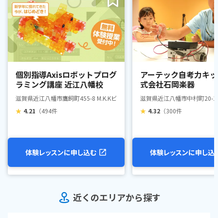
個別指導Axisロボットプログ
アーテック自考力キッ
ラミング講座 近江八幡校
式会社石岡楽器
滋賀県近江八幡市鷹飼町455-8 M.K.Kビル 2F
滋賀県近江八幡市中村町20-1
★
4.21
（494件
★
4.32
（300件
体験レッスンに申し込む
体験レッスンに申し込
近くのエリアから探す