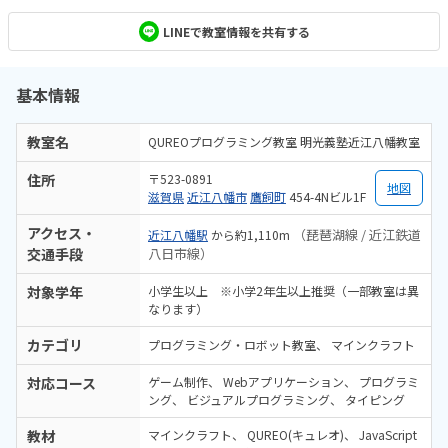
LINEで教室情報を共有する
基本情報
教室名
QUREOプログラミング教室 明光義塾近江八幡教室
住所
〒523-0891
地図
滋賀県
近江八幡市
鷹飼町
454-4Nビル1F
アクセス・
（琵琶湖線 / 近江鉄道
近江八幡駅
から約1,110m
交通手段
八日市線）
対象学年
小学生以上 ※小学2年生以上推奨（一部教室は異
なります）
カテゴリ
プログラミング・ロボット教室
マインクラフト
対応コース
ゲーム制作
Webアプリケーション
プログラミ
ング
ビジュアルプログラミング
タイピング
教材
マインクラフト
QUREO(キュレオ)
JavaScript