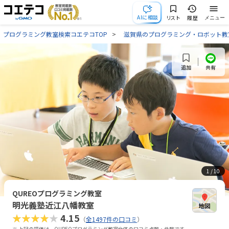
AIに相談
リスト
履歴
メニュー
プログラミング教室検索コエテコTOP
滋賀県のプログラミング・ロボット教
共有
追加
1
/ 10
QUREOプログラミング教室
明光義塾近江八幡教室
★★★★★
4.15
（
全1497件の口コミ
）
※ 上記の評価は、QUREOプログラミング教室全体の口コミ点数・件数です