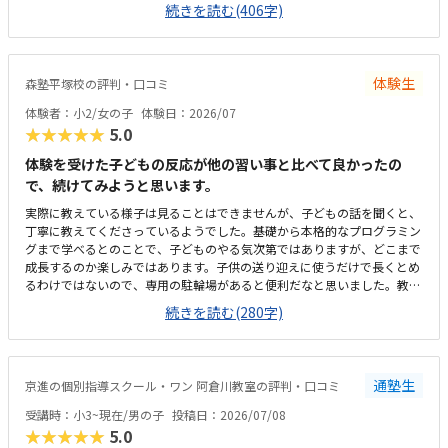
ている。教室というより、保護者のマナー問題。個人塾として問題ない。
続きを読む(406字)
置いているおやつが駄菓子とかでなく、良いオヤツのため、子どもたちは
いつも嬉しそう。こういった些細なことも、テンションを維持できる一つ
になる。プログラミングについては、ロボットではないためロボット教室
等に比べると安いが、他とあまり比較していないため分からない。塾長が
体験生
森塾平塚校の評判・口コミ
ベテランでいらっしゃるので、保護者にとってもためになる話をしてくだ
さる。非常に頼りになり、細かく要望も対応してくれているので助かる。
体験者：小2/女の子
体験日：2026/07
特に思い当たらない。
★★★★★
5.0
体験を受けた子どもの反応が他の習い事と比べて良かったの
で、続けてみようと思います。
実際に教えている様子は見ることはできませんが、子どもの話を聞くと、
丁寧に教えてくださっているようでした。基礎から本格的なプログラミン
グまで学べるとのことで、子どものやる気次第ではありますが、どこまで
成長するのか楽しみではあります。子供の送り迎えに使うだけで長くとめ
るわけではないので、専用の駐輪場があると便利だなと思いました。教室
は綺麗ですが、建物自体、廊下や階段などが煙草臭くて、他のテナントも
続きを読む(280字)
入っているので仕方がないのかも知れませんが、そこだけが気になりまし
た。１時間やってもらえて、1か月一万円前後なので、この内容なら高く
はなく、続けられると思いました。
通塾生
京進の個別指導スクール・ワン 阿倉川教室の評判・口コミ
受講時：小3~現在/男の子
投稿日：2026/07/08
★★★★★
5.0