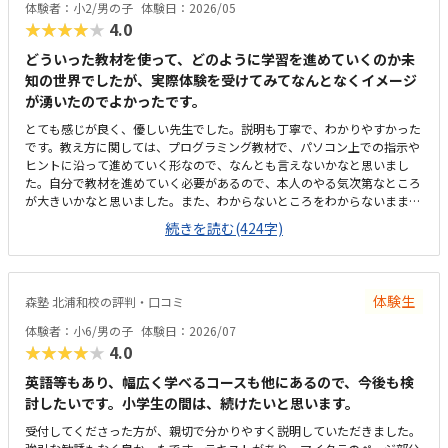
体験者：小2/男の子
体験日：2026/05
がありましたが、このシートのおかげで成長の道筋が具体的にイメージで
★★★★★
4.0
き、安心して通わせることができています。教室までは車で10分ほどかか
るため、通いやすさとしては「普通」という評価にさせていただきます。
どういった教材を使って、どのように学習を進めていくのか未
周辺は大通りで交通量が多く、路上での一時的な乗り降りが難しいため、
知の世界でしたが、実際体験を受けてみてなんとなくイメージ
毎回専用駐車場に入れる必要があります。少し手間には感じますが、安全
が湧いたのでよかったです。
面を考えると仕方がない部分でもあり、安心して送り迎えができる環境だ
と思っています。教室内は全体的にきれいに整っており、落ち着いた雰囲
とても感じが良く、優しい先生でした。説明も丁寧で、わかりやすかった
気で学べる環境だと感じました。設備もきちんと手入れされていて、パソ
です。教え方に関しては、プログラミング教材で、パソコン上での指示や
コンや机まわりも清潔に保たれているため、子どもが安心して集中できる
ヒントに沿って進めていく形なので、なんとも言えないかなと思いまし
空間になっています。初めてのプログラミング学習でも不安なく取り組め
た。自分で教材を進めていく必要があるので、本人のやる気次第なところ
る環境が整っている点は、とても良い印象でした。教室の割引制度がある
が大きいかなと思いました。また、わからないところをわからないまま適
ことで助かってはいますが、正規料金だけを見るとやはり高いと感じてい
当に進めず、きちんと質問し、確認しながらできるかどうかが懸念点で
続きを読む(424字)
ます。今は割引があるから続けられていますが、もしこの制度がなくなっ
す。家から近く、徒歩で子ども1人でも通わせることができそうなので、
てしまったらどうしようかと考えてしまうこともあります。キュレオとは
そこは魅力的だなと思いました。こじんまりとした教室ですが、机や椅子
直接関係ないのかもしれませんが、教室独自で小学生向けの出席カード制
は綺麗でした。余計なものが置かれていないので勉強に集中できそうな環
度があります。レッスンに参加するたびにスタンプが貯まり、一定数集ま
境だと思いました。月額は習い事の中では高めかなと思います。ただ、パ
ると景品と交換できる仕組みになっているため、子どもも毎回楽しみにし
体験生
森塾 北浦和校の評判・口コミ
ソコンとその中にある教材を使用するため、高くなってしまうのは仕方な
ています。特に大きく気になる点はありません。通い始めてから困ったこ
いかなとも思います。マイクラが使われているということで子どもが興味
体験者：小6/男の子
体験日：2026/07
ともなく、安心して続けられています。上記でお話したとおり、教室の雰
を持っていました。遊び感覚で学んでいけるのは良いと思います。
★★★★★
4.0
囲気や指導の進め方、独自の取り組みなど、総合的に満足しています。子
どもが楽しく通えており、成長を実感できる点が何よりありがたいです。
英語等もあり、幅広く学べるコースも他にあるので、今後も検
今後もこのまま安心して続けられればと思っています。
討したいです。小学生の間は、続けたいと思います。
受付してくださった方が、親切で分かりやすく説明していただきました。