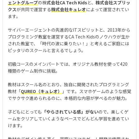
ェントグループ
の株
式会社CA Tech Kids
と、
株式会社スプリッ
クス
が共同で運営する
株式会社キュレオ
によって運営されてい
ます。
サイバーエージェントの先進的なITスピリットと、2013年から
プログラミング教室を運営するCA Tech Kidsのノウハウが生か
された教室で、「時代の波に乗りたい！」と考えるご家庭には
ピッタリのスクールと言えるでしょう。
初級コースのメインパートでは、オリジナル教材を使って420
種類のゲーム制作に挑戦。
教材はスクール名のとおり、独自に開発されたプログラミング
教材「
QUREO（キュレオ）
」です。スマホゲームのような感覚
でサクサク進められるのに、本格的な内容が学べるのが魅力。
子どもにとっても
「やらされている感」がない
ので、楽しくゲ
ームをクリアしていくようなペースでどんどん学習を進めてい
けます。