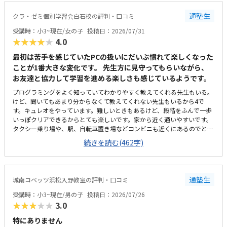
気は悪くないと思います。プログラミングで一万円は安いと思います。た
だ習得できる内容次第かと思うので、これから様子を見たいと思います。
通塾生
クラ・ゼミ個別学習会白石校の評判・口コミ
体験のとき、PCの不具合でスタートが遅くなり、所定の時間よりも受講
時間が短くなってしまったことがありました。その際お電話いただき、少
受講時：小3~現在/女の子
投稿日：2026/07/31
し延長してもいいですかとご相談いただきました。時間がきたら終わり、
★★★★★
4.0
とせずにご対応いただけたのでうれしかったです。今のところ特にありま
せんが、授業内容が不透明なので習熟度がわからないところでしょうか。
最初は苦手を感じていたPCの扱いにだいぶ慣れて楽しくなった
ただ本人は楽しそうに通っています。特にありません。
ことが1番大きな変化です。 先生方に見守ってもらいながら、
お友達と協力して学習を進める楽しさも感じているようです。
プログラミングをよく知っていてわかりやすく教えてくれる先生もいる。
けど、聞いてもあまり分からなくて教えてくれない先生もいるから4で
す。キュレオをやっています。難しいときもあるけど、段階をふんで一歩
いっぽクリアできるからとても楽しいです。家から近く通いやすいです。
タクシー乗り場や、駅、自転車置き場などコンビニも近くにあるのでとて
も便利です。部屋はスッキリしていてきれいで勉強しやすいです。前に仕
続きを読む(462字)
切りもあるから集中できる。温度も聞いて調整してくれるから、過ごしや
すいです。教えてもらう時とそうでない時がある様子なので、あまり教え
てもらわない場合には料金的には高いと感じます。先生方がやさしくて和
やかな雰囲気の中、お友達とも教え合ったりしながらマイペースに学習で
通塾生
城南コベッツ浜松入野教室の評判・口コミ
きるので、喜んで通っています。トイレが教室から見えない離れた場所に
あり、クラゼミやビル関係以外の方も(屋外からも自由に入れる)使えるの
受講時：小3~現在/男の子
投稿日：2026/07/26
で、ひとりでトイレに行かせるのがかなり心配です。学校と違って急かさ
★★★★★
3.0
れることなくじっくり考えながら学習できるのが嬉しいと言っています。
特にありません