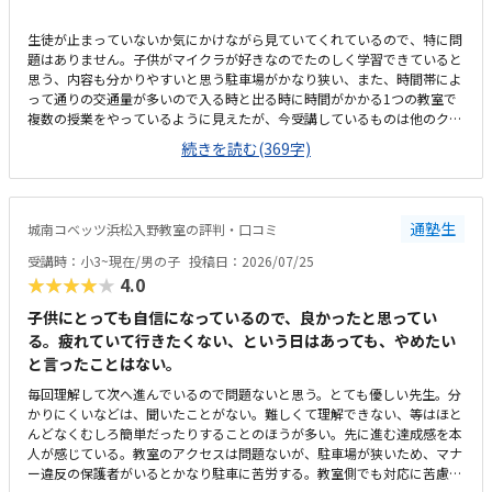
生徒が止まっていないか気にかけながら見ていてくれているので、特に問
題はありません。子供がマイクラが好きなのでたのしく学習できていると
思う、内容も分かりやすいと思う駐車場がかなり狭い、また、時間帯によ
って通りの交通量が多いので入る時と出る時に時間がかかる1つの教室で
複数の授業をやっているように見えたが、今受講しているものは他のクラ
スとかぶっていないので気にはしていないこのくらいの金額はかかるもの
続きを読む(369字)
だと思う、特に不満はないです。回数も週一回で特に不満は無いです。静
かな雰囲気で学習できるのはよい、先生も生徒がつまづいていないか気に
かけながらされているので問題ないです部屋が1つしかなく、他の授業と
かぶっていると声が聞こえて集中できないなどの心配がある程度です特に
通塾生
城南コベッツ浜松入野教室の評判・口コミ
ありません
受講時：小3~現在/男の子
投稿日：2026/07/25
★★★★★
4.0
子供にとっても自信になっているので、良かったと思ってい
る。疲れていて行きたくない、という日はあっても、やめたい
と言ったことはない。
毎回理解して次へ進んでいるので問題ないと思う。とても優しい先生。分
かりにくいなどは、聞いたことがない。難しくて理解できない、等はほと
んどなくむしろ簡単だったりすることのほうが多い。先に進む達成感を本
人が感じている。教室のアクセスは問題ないが、駐車場が狭いため、マナ
ー違反の保護者がいるとかなり駐車に苦労する。教室側でも対応に苦慮し