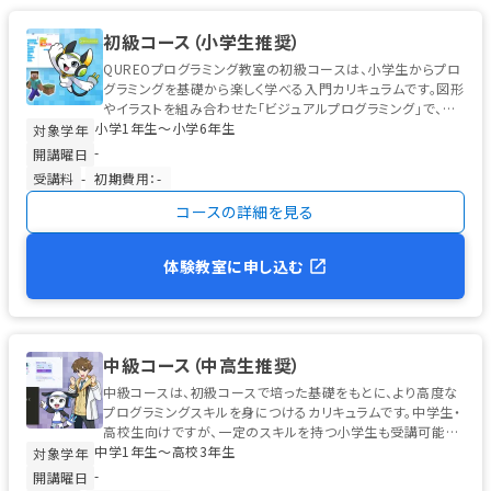
初級コース（小学生推奨）
QUREOプログラミング教室の初級コースは、小学生からプロ
グラミングを基礎から楽しく学べる入門カリキュラムです。図形
やイラストを組み合わせた「ビジュアルプログラミング」で、初
小学1年生〜小学6年生
めてのお子様でも安心...
対象学年
-
開講曜日
受講料
-
初期費用：-
コースの詳細を見る
体験教室に申し込む
中級コース（中高生推奨）
中級コースは、初級コースで培った基礎をもとに、より高度な
プログラミングスキルを身につけるカリキュラムです。中学生・
高校生向けですが、一定のスキルを持つ小学生も受講可能で
中学1年生〜高校3年生
す。 学習の中心は、高校...
対象学年
-
開講曜日