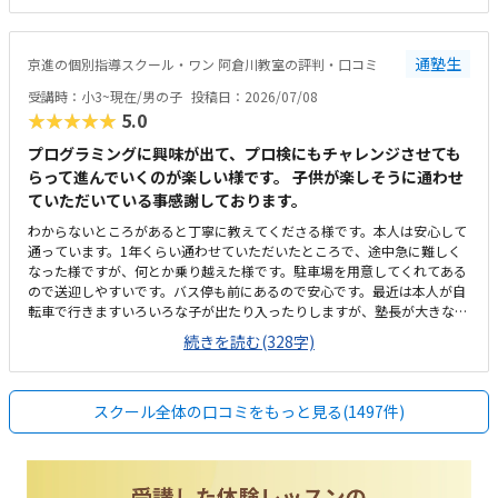
た。１時間やってもらえて、1か月一万円前後なので、この内容なら高く
はなく、続けられると思いました。
通塾生
京進の個別指導スクール・ワン 阿倉川教室の評判・口コミ
受講時：小3~現在/男の子
投稿日：2026/07/08
★★★★★
5.0
プログラミングに興味が出て、プロ検にもチャレンジさせても
らって進んでいくのが楽しい様です。 子供が楽しそうに通わせ
ていただいている事感謝しております。
わからないところがあると丁寧に教えてくださる様です。本人は安心して
通っています。1年くらい通わせていただいたところで、途中急に難しく
なった様ですが、何とか乗り越えた様です。駐車場を用意してくれてある
ので送迎しやすいです。バス停も前にあるので安心です。最近は本人が自
転車で行きますいろいろな子が出たり入ったりしますが、塾長が大きな声
で挨拶してくれるおかげかみんなきちんと挨拶をして入ってきます安いと
続きを読む(328字)
ありがたいですが、現在でも満足です。もともと予算は考えてなかったの
ですが、思ったよりも高いなと思った気がしますが、子供が楽しそうに通
っているので頑張ります。わからないところがあっても丁寧に指導しても
スクール全体の口コミをもっと見る(1497件)
らえる様です。楽しく通わせてもらってます。特に思い当たりません