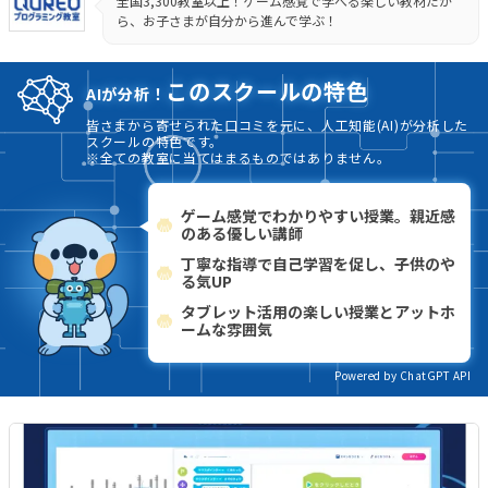
全国3,300教室以上！ゲーム感覚で学べる楽しい教材だか
ら、お子さまが自分から進んで学ぶ！
このスクールの特色
AIが分析！
皆さまから寄せられた口コミを元に、人工知能(AI)が分析した
スクールの特色です。
※全ての教室に当てはまるものではありません。
ゲーム感覚でわかりやすい授業。親近感
のある優しい講師
丁寧な指導で自己学習を促し、子供のや
る気UP
タブレット活用の楽しい授業とアットホ
ームな雰囲気
Powered by ChatGPT API