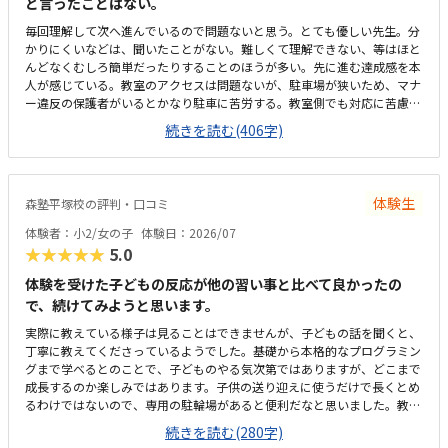
と言ったことはない。
毎回理解して次へ進んでいるので問題ないと思う。とても優しい先生。分
かりにくいなどは、聞いたことがない。難しくて理解できない、等はほと
んどなくむしろ簡単だったりすることのほうが多い。先に進む達成感を本
人が感じている。教室のアクセスは問題ないが、駐車場が狭いため、マナ
ー違反の保護者がいるとかなり駐車に苦労する。教室側でも対応に苦慮し
ている。教室というより、保護者のマナー問題。個人塾として問題ない。
続きを読む(406字)
置いているおやつが駄菓子とかでなく、良いオヤツのため、子どもたちは
いつも嬉しそう。こういった些細なことも、テンションを維持できる一つ
になる。プログラミングについては、ロボットではないためロボット教室
等に比べると安いが、他とあまり比較していないため分からない。塾長が
体験生
森塾平塚校の評判・口コミ
ベテランでいらっしゃるので、保護者にとってもためになる話をしてくだ
さる。非常に頼りになり、細かく要望も対応してくれているので助かる。
体験者：小2/女の子
体験日：2026/07
特に思い当たらない。
★★★★★
5.0
体験を受けた子どもの反応が他の習い事と比べて良かったの
で、続けてみようと思います。
実際に教えている様子は見ることはできませんが、子どもの話を聞くと、
丁寧に教えてくださっているようでした。基礎から本格的なプログラミン
グまで学べるとのことで、子どものやる気次第ではありますが、どこまで
成長するのか楽しみではあります。子供の送り迎えに使うだけで長くとめ
るわけではないので、専用の駐輪場があると便利だなと思いました。教室
は綺麗ですが、建物自体、廊下や階段などが煙草臭くて、他のテナントも
続きを読む(280字)
入っているので仕方がないのかも知れませんが、そこだけが気になりまし