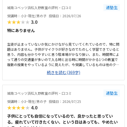
やかな雰囲気の中、お友達とも教え合ったりしながらマイペースに学習で
通塾生
城南コベッツ浜松入野教室の評判・口コミ
きるので、喜んで通っています。トイレが教室から見えない離れた場所に
あり、クラゼミやビル関係以外の方も(屋外からも自由に入れる)使えるの
受講時：小3~現在/男の子
投稿日：2026/07/26
で、ひとりでトイレに行かせるのがかなり心配です。学校と違って急かさ
★★★★★
3.0
れることなくじっくり考えながら学習できるのが嬉しいと言っています。
特にありません
生徒が止まっていないか気にかけながら見ていてくれているので、特に問
題はありません。子供がマイクラが好きなのでたのしく学習できていると
思う、内容も分かりやすいと思う駐車場がかなり狭い、また、時間帯によ
って通りの交通量が多いので入る時と出る時に時間がかかる1つの教室で
複数の授業をやっているように見えたが、今受講しているものは他のクラ
スとかぶっていないので気にはしていないこのくらいの金額はかかるもの
続きを読む(369字)
だと思う、特に不満はないです。回数も週一回で特に不満は無いです。静
かな雰囲気で学習できるのはよい、先生も生徒がつまづいていないか気に
かけながらされているので問題ないです部屋が1つしかなく、他の授業と
かぶっていると声が聞こえて集中できないなどの心配がある程度です特に
通塾生
城南コベッツ浜松入野教室の評判・口コミ
ありません
受講時：小3~現在/男の子
投稿日：2026/07/25
★★★★★
4.0
子供にとっても自信になっているので、良かったと思ってい
る。疲れていて行きたくない、という日はあっても、やめたい