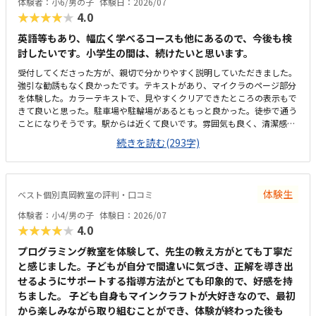
体験者：小6/男の子
体験日：2026/07
ともなく、安心して続けられています。上記でお話したとおり、教室の雰
を持っていました。遊び感覚で学んでいけるのは良いと思います。
★★★★★
4.0
囲気や指導の進め方、独自の取り組みなど、総合的に満足しています。子
どもが楽しく通えており、成長を実感できる点が何よりありがたいです。
英語等もあり、幅広く学べるコースも他にあるので、今後も検
今後もこのまま安心して続けられればと思っています。
討したいです。小学生の間は、続けたいと思います。
受付してくださった方が、親切で分かりやすく説明していただきました。
強引な勧誘もなく良かったです。テキストがあり、マイクラのページ部分
を体験した。カラーテキストで、見やすくクリアできたところの表示もで
きて良いと思った。駐車場や駐輪場があるともっと良かった。徒歩で通う
ことになりそうです。駅からは近くて良いです。雰囲気も良く、清潔感も
あった。部屋が区切られていて、個人スペースも確保されていて良かっ
続きを読む(293字)
た。基本料金以外に、追加料金があまり無さそうで良かった。できれば、
毎月1万以内で通いたいです。子供に熱心に話しかけてくださったり、褒
めてくださって、子供が頑張ろうという気持ちになれて良かった。
体験生
ベスト個別真岡教室の評判・口コミ
体験者：小4/男の子
体験日：2026/07
★★★★★
4.0
プログラミング教室を体験して、先生の教え方がとても丁寧だ
と感じました。子どもが自分で間違いに気づき、正解を導き出
せるようにサポートする指導方法がとても印象的で、好感を持
ちました。 子ども自身もマインクラフトが大好きなので、最初
から楽しみながら取り組むことができ、体験が終わった後も