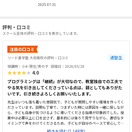
2025.07.31
評判・口コミ
スクール全体の評判・口コミを表示しています。
注目の口コミ
通塾生
リード進学塾 大垣南校の評判・口コミ
受講時：小4~現在/男の子
投稿日：2026/05/28
★★★★★
4.0
プログラミングは「継続」が大切なので、教室独自での工夫で
やる気を引き出してくださっている点は、親としてもありがた
いです。引き続きよろしくお願いいたします。
先生はいつも落ち着いた雰囲気で、子どもが質問しやすい環境を作ってく
ださっています。説明も丁寧で、つまずいた時には原因を一緒に探しなが
ら、子ども自身が気づけるように導いてくださる指導が印象的でした。授
業中は必要以上に口を出さず、基本的には後ろで見守りながら、適切なタ
イミングで声をかけてくださるため、子どもが自分のペースで安心して取
り組めています。カリキュラムの細かな内容まではまだ把握しきれていま
続きを読む(1,148字)