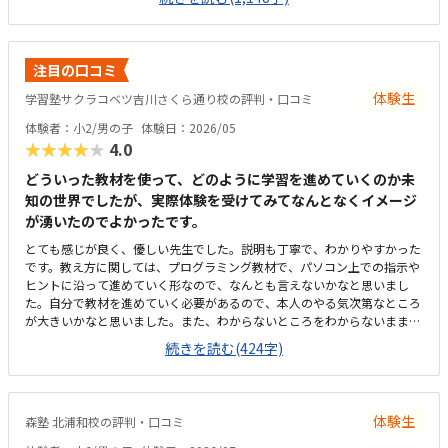
せんが、教室独自の進捗シートがとても分かりやすく作られており、「今
日はどこまで進んだか」が一目で確認できる仕組みになっています。子ど
も自身も「今日はここまで進んだよ」と嬉しそうに教えてくれるので、学
習の見える化がしっかりできていると感じます。さらに、各ステップの先
注目の口コミ
には「このあたりでどの検定レベルを目指せるか」といった目安も書かれ
ており、今どの段階にいて、どこに向かっているのかが親にも分かりやす
体験生
学習塾サクラコベツ吉川さくら通り校の評判・口コミ
く示されています。プログラミングは進度や理解度が見えにくいイメージ
体験者：小2/男の子
体験日：2026/05
がありましたが、このシートのおかげで成長の道筋が具体的にイメージで
★★★★★
4.0
き、安心して通わせることができています。教室までは車で10分ほどかか
るため、通いやすさとしては「普通」という評価にさせていただきます。
どういった教材を使って、どのように学習を進めていくのか未
周辺は大通りで交通量が多く、路上での一時的な乗り降りが難しいため、
知の世界でしたが、実際体験を受けてみてなんとなくイメージ
毎回専用駐車場に入れる必要があります。少し手間には感じますが、安全
が湧いたのでよかったです。
面を考えると仕方がない部分でもあり、安心して送り迎えができる環境だ
と思っています。教室内は全体的にきれいに整っており、落ち着いた雰囲
とても感じが良く、優しい先生でした。説明も丁寧で、わかりやすかった
気で学べる環境だと感じました。設備もきちんと手入れされていて、パソ
です。教え方に関しては、プログラミング教材で、パソコン上での指示や
コンや机まわりも清潔に保たれているため、子どもが安心して集中できる
ヒントに沿って進めていく形なので、なんとも言えないかなと思いまし
空間になっています。初めてのプログラミング学習でも不安なく取り組め
た。自分で教材を進めていく必要があるので、本人のやる気次第なところ
る環境が整っている点は、とても良い印象でした。教室の割引制度がある
が大きいかなと思いました。また、わからないところをわからないまま適
ことで助かってはいますが、正規料金だけを見るとやはり高いと感じてい
当に進めず、きちんと質問し、確認しながらできるかどうかが懸念点で
続きを読む(424字)
ます。今は割引があるから続けられていますが、もしこの制度がなくなっ
す。家から近く、徒歩で子ども1人でも通わせることができそうなので、
てしまったらどうしようかと考えてしまうこともあります。キュレオとは
そこは魅力的だなと思いました。こじんまりとした教室ですが、机や椅子
直接関係ないのかもしれませんが、教室独自で小学生向けの出席カード制
は綺麗でした。余計なものが置かれていないので勉強に集中できそうな環
度があります。レッスンに参加するたびにスタンプが貯まり、一定数集ま
境だと思いました。月額は習い事の中では高めかなと思います。ただ、パ
ると景品と交換できる仕組みになっているため、子どもも毎回楽しみにし
体験生
森塾 北浦和校の評判・口コミ
ソコンとその中にある教材を使用するため、高くなってしまうのは仕方な
ています。特に大きく気になる点はありません。通い始めてから困ったこ
いかなとも思います。マイクラが使われているということで子どもが興味