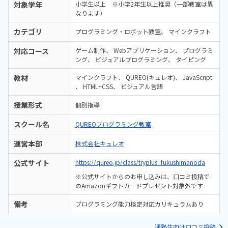
対象学年
小学生以上 ※小学2年生以上推奨（一部教室は異
なります）
カテゴリ
プログラミング・ロボット教室
マインクラフト
対応コース
ゲーム制作
Webアプリケーション
プログラミ
ング
ビジュアルプログラミング
タイピング
教材
マインクラフト
QUREO(キュレオ)
JavaScript
HTML+CSS
ビジュアル言語
授業形式
個別指導
スクール名
QUREOプログラミング教室
運営本部
株式会社キュレオ
公式サイト
https://qureo.jp/class/tryplus_fukushimanoda
※公式サイトからのお申し込みは、口コミ投稿で
のAmazonギフトカードプレゼント対象外です
備考
プログラミング能力検定対応カリキュラムあり
通塾生向け口コミ投稿