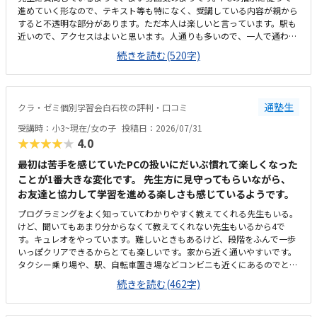
進めていく形なので、テキスト等も特になく、受講している内容が親から
すると不透明な部分があります。ただ本人は楽しいと言っています。駅も
近いので、アクセスはよいと思います。人通りも多いので、一人で通わせ
てもそんなに問題ないかと思います。ただビルが少し古いので、子供から
続きを読む(520字)
すると怖いかもしれません。高校受験を主とする塾なので、小2の息子か
らすると静かかなと思います。ただそのぶん騒がずいるようなので、雰囲
気は悪くないと思います。プログラミングで一万円は安いと思います。た
だ習得できる内容次第かと思うので、これから様子を見たいと思います。
通塾生
クラ・ゼミ個別学習会白石校の評判・口コミ
体験のとき、PCの不具合でスタートが遅くなり、所定の時間よりも受講
時間が短くなってしまったことがありました。その際お電話いただき、少
受講時：小3~現在/女の子
投稿日：2026/07/31
し延長してもいいですかとご相談いただきました。時間がきたら終わり、
★★★★★
4.0
とせずにご対応いただけたのでうれしかったです。今のところ特にありま
せんが、授業内容が不透明なので習熟度がわからないところでしょうか。
最初は苦手を感じていたPCの扱いにだいぶ慣れて楽しくなった
ただ本人は楽しそうに通っています。特にありません。
ことが1番大きな変化です。 先生方に見守ってもらいながら、
お友達と協力して学習を進める楽しさも感じているようです。
プログラミングをよく知っていてわかりやすく教えてくれる先生もいる。
けど、聞いてもあまり分からなくて教えてくれない先生もいるから4で
す。キュレオをやっています。難しいときもあるけど、段階をふんで一歩
いっぽクリアできるからとても楽しいです。家から近く通いやすいです。
タクシー乗り場や、駅、自転車置き場などコンビニも近くにあるのでとて
も便利です。部屋はスッキリしていてきれいで勉強しやすいです。前に仕
続きを読む(462字)
切りもあるから集中できる。温度も聞いて調整してくれるから、過ごしや
すいです。教えてもらう時とそうでない時がある様子なので、あまり教え
てもらわない場合には料金的には高いと感じます。先生方がやさしくて和