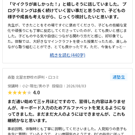
「マイクラが楽しかった！」と嬉しそうに話していました。 プ
ログラミングは長く続けていく習い事だと思うので、子どもの
様子や成長も考えながら、じっくり検討したいと思います。
先生が、できたことをその場ですぐに褒めてくださり、子どもの些細な変
化や頑張りにも丁寧に反応してくださっていたのが、とても良いと感じま
した。子どものやる気や自信につながる関わり方だと感じ、好印象でし
た。体験では、大好きなマインクラフトを使った授業だったため、楽しみ
ながら取り組むことができ、とても良かったです。ただ、今後もずっとマ
インクラフトを使った内容ではないと伺ったので、その後も興味を持って
続きを読む(440字)
取り組めるかどうかは少し気になる点でした。教室は自宅から15分ほどの
距離にあり、通いやすいと感じました。また、駐車場もあるため、送り迎
えもしやすく、安心して通わせられる環境だと思いました。教室は一人ひ
とりの席が完全に仕切られているわけではありませんが、壁などで視線が
通塾生
森塾 北習志野校の評判・口コミ
分散しにくい工夫がされており、集中しやすい雰囲気だと感じました。月
4回（1回50分）で約12,000円という料金は、我が家にとってはやや高く
受講時：小2~現在/男の子
投稿日：2026/08/03
感じますが、プログラミング教室の相場を考えると、妥当な金額なのかな
★★★★★
4.0
と思いました。
まだ通い始めて三ヶ月ほどですので、習得した内容はありませ
んが、キーボード入力のためアルファベットを覚えるようにな
ってきました。まだまだ大人のようにはできませんが、これも
継続かなと思います。
事前説明、体験時とも丁寧に説明してくださいました。人見知りの息子も
先生に質問しているようで、よい雰囲気のようです。PCの指示に従って