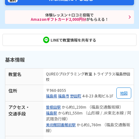
無料
体験レッスン＋口コミ投稿で
Amazonギフトカード2,000円分
がもらえる！
LINEで教室情報を共有する
基本情報
教室名
QUREOプログラミング教室 トライプラス福島野田
校
住所
〒960-8055
地図
福島県
福島市
野田町
4-8-23 永和ビル1F
アクセス・
（福島交通飯坂線）
曽根田駅
から約1,230m
（山形線 / JR東北本線 / 阿
福島駅
から約1,550m
交通手段
武隈急行線）
（福島交通飯坂
美術館図書館前駅
から約1,760m
線）