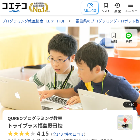
AIに相談
リスト
履歴
メニュー
プログラミング教室検索コエテコTOP
福島県のプログラミング・ロボット教
共有
追加
1
/ 10
QUREOプログラミング教室
トライプラス福島野田校
★★★★★
4.15
（
全1497件の口コミ
）
※ 上記の評価は、QUREOプログラミング教室全体の口コミ点数・件数です