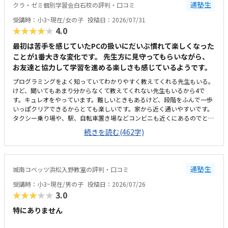
通塾生
クラ・ゼミ個別学習会白石校の評判・口コミ
体験のとき、PCの不具合でスタートが遅くなり、所定の時間よりも受講
時間が短くなってしまったことがありました。その際お電話いただき、少
受講時：小3~現在/女の子
投稿日：2026/07/31
し延長してもいいですかとご相談いただきました。時間がきたら終わり、
★★★★★
4.0
とせずにご対応いただけたのでうれしかったです。今のところ特にありま
せんが、授業内容が不透明なので習熟度がわからないところでしょうか。
最初は苦手を感じていたPCの扱いにだいぶ慣れて楽しくなった
ただ本人は楽しそうに通っています。特にありません。
ことが1番大きな変化です。 先生方に見守ってもらいながら、
お友達と協力して学習を進める楽しさも感じているようです。
プログラミングをよく知っていてわかりやすく教えてくれる先生もいる。
けど、聞いてもあまり分からなくて教えてくれない先生もいるから4で
す。キュレオをやっています。難しいときもあるけど、段階をふんで一歩
いっぽクリアできるからとても楽しいです。家から近く通いやすいです。
タクシー乗り場や、駅、自転車置き場などコンビニも近くにあるのでとて
も便利です。部屋はスッキリしていてきれいで勉強しやすいです。前に仕
続きを読む(462字)
切りもあるから集中できる。温度も聞いて調整してくれるから、過ごしや
すいです。教えてもらう時とそうでない時がある様子なので、あまり教え
てもらわない場合には料金的には高いと感じます。先生方がやさしくて和
やかな雰囲気の中、お友達とも教え合ったりしながらマイペースに学習で
通塾生
城南コベッツ浜松入野教室の評判・口コミ
きるので、喜んで通っています。トイレが教室から見えない離れた場所に
あり、クラゼミやビル関係以外の方も(屋外からも自由に入れる)使えるの
受講時：小3~現在/男の子
投稿日：2026/07/26
で、ひとりでトイレに行かせるのがかなり心配です。学校と違って急かさ
★★★★★
3.0
れることなくじっくり考えながら学習できるのが嬉しいと言っています。
特にありません