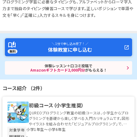
プログラミング学習に必要なタイピングも、アルファベットからローマ字入
力まで独自のタイピング練習コースで学びます。正しいポジションで単語や
文を「早く」「正確に」入力するスキルを身につけます。
＼ 1分で申し込み完了！ ／
体験教室に申し込む
無料
体験レッスン＋口コミ投稿で
Amazonギフトカード2,000円分
がもらえる！
コース紹介 （2件）
初級コース（小学生推奨）
QUREOプログラミング教室の初級コースは、小学生からプロ
グラミングを基礎から楽しく学べる入門カリキュラムです。図形
やイラストを組み合わせた「ビジュアルプログラミング」で、初
小学1年生〜小学6年生
めてのお子様でも安心...
対象学年
-
開講曜日