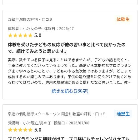
いつも嬉しそう。こういった些細なことも、テンションを維持できる一つ
になる。プログラミングについては、ロボットではないためロボット教室
等に比べると安いが、他とあまり比較していないため分からない。塾長が
体験生
森塾平塚校の評判・口コミ
ベテランでいらっしゃるので、保護者にとってもためになる話をしてくだ
さる。非常に頼りになり、細かく要望も対応してくれているので助かる。
体験者：小2/女の子
体験日：2026/07
特に思い当たらない。
★★★★★
5.0
体験を受けた子どもの反応が他の習い事と比べて良かったの
で、続けてみようと思います。
実際に教えている様子は見ることはできませんが、子どもの話を聞くと、
丁寧に教えてくださっているようでした。基礎から本格的なプログラミン
グまで学べるとのことで、子どものやる気次第ではありますが、どこまで
成長するのか楽しみではあります。子供の送り迎えに使うだけで長くとめ
るわけではないので、専用の駐輪場があると便利だなと思いました。教室
は綺麗ですが、建物自体、廊下や階段などが煙草臭くて、他のテナントも
続きを読む(280字)
入っているので仕方がないのかも知れませんが、そこだけが気になりまし
た。１時間やってもらえて、1か月一万円前後なので、この内容なら高く
はなく、続けられると思いました。
通塾生
京進の個別指導スクール・ワン 阿倉川教室の評判・口コミ
受講時：小3~現在/男の子
投稿日：2026/07/08
★★★★★
5.0
プログラミングに興味が出て、プロ検にもチャレンジさせても