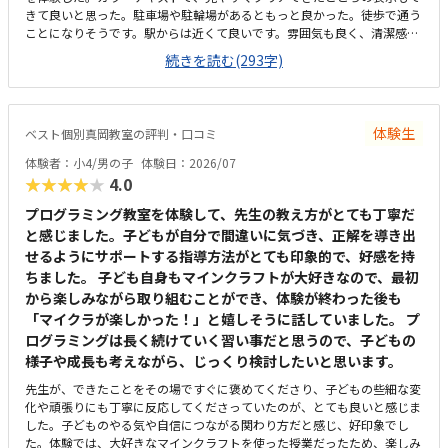
きて良いと思った。駐車場や駐輪場があるともっと良かった。徒歩で通う
ことになりそうです。駅からは近くて良いです。雰囲気も良く、清潔感も
あった。部屋が区切られていて、個人スペースも確保されていて良かっ
続きを読む(293字)
た。基本料金以外に、追加料金があまり無さそうで良かった。できれば、
毎月1万以内で通いたいです。子供に熱心に話しかけてくださったり、褒
めてくださって、子供が頑張ろうという気持ちになれて良かった。
体験生
ベスト個別真岡教室の評判・口コミ
体験者：小4/男の子
体験日：2026/07
★★★★★
4.0
プログラミング教室を体験して、先生の教え方がとても丁寧だ
と感じました。子どもが自分で間違いに気づき、正解を導き出
せるようにサポートする指導方法がとても印象的で、好感を持
ちました。 子ども自身もマインクラフトが大好きなので、最初
から楽しみながら取り組むことができ、体験が終わった後も
「マイクラが楽しかった！」と嬉しそうに話していました。 プ
ログラミングは長く続けていく習い事だと思うので、子どもの
様子や成長も考えながら、じっくり検討したいと思います。
先生が、できたことをその場ですぐに褒めてくださり、子どもの些細な変
化や頑張りにも丁寧に反応してくださっていたのが、とても良いと感じま
した。子どものやる気や自信につながる関わり方だと感じ、好印象でし
た。体験では、大好きなマインクラフトを使った授業だったため、楽しみ