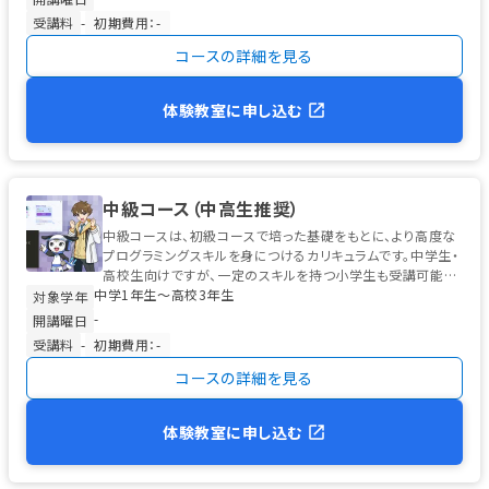
受講料
-
初期費用：-
コースの詳細を見る
体験教室に申し込む
中級コース（中高生推奨）
中級コースは、初級コースで培った基礎をもとに、より高度な
プログラミングスキルを身につけるカリキュラムです。中学生・
高校生向けですが、一定のスキルを持つ小学生も受講可能で
中学1年生〜高校3年生
す。 学習の中心は、高校...
対象学年
-
開講曜日
受講料
-
初期費用：-
コースの詳細を見る
体験教室に申し込む