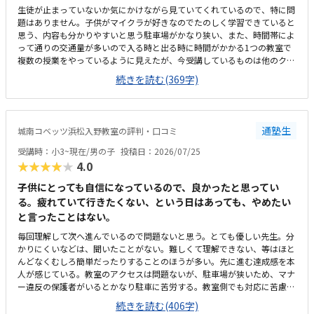
生徒が止まっていないか気にかけながら見ていてくれているので、特に問
題はありません。子供がマイクラが好きなのでたのしく学習できていると
思う、内容も分かりやすいと思う駐車場がかなり狭い、また、時間帯によ
って通りの交通量が多いので入る時と出る時に時間がかかる1つの教室で
複数の授業をやっているように見えたが、今受講しているものは他のクラ
スとかぶっていないので気にはしていないこのくらいの金額はかかるもの
続きを読む(369字)
だと思う、特に不満はないです。回数も週一回で特に不満は無いです。静
かな雰囲気で学習できるのはよい、先生も生徒がつまづいていないか気に
かけながらされているので問題ないです部屋が1つしかなく、他の授業と
かぶっていると声が聞こえて集中できないなどの心配がある程度です特に
通塾生
城南コベッツ浜松入野教室の評判・口コミ
ありません
受講時：小3~現在/男の子
投稿日：2026/07/25
★★★★★
4.0
子供にとっても自信になっているので、良かったと思ってい
る。疲れていて行きたくない、という日はあっても、やめたい
と言ったことはない。
毎回理解して次へ進んでいるので問題ないと思う。とても優しい先生。分
かりにくいなどは、聞いたことがない。難しくて理解できない、等はほと
んどなくむしろ簡単だったりすることのほうが多い。先に進む達成感を本
人が感じている。教室のアクセスは問題ないが、駐車場が狭いため、マナ
ー違反の保護者がいるとかなり駐車に苦労する。教室側でも対応に苦慮し
ている。教室というより、保護者のマナー問題。個人塾として問題ない。
続きを読む(406字)
置いているおやつが駄菓子とかでなく、良いオヤツのため、子どもたちは