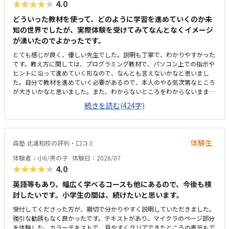
★★★★★
4.0
き、安心して通わせることができています。教室までは車で10分ほどかか
るため、通いやすさとしては「普通」という評価にさせていただきます。
どういった教材を使って、どのように学習を進めていくのか未
周辺は大通りで交通量が多く、路上での一時的な乗り降りが難しいため、
知の世界でしたが、実際体験を受けてみてなんとなくイメージ
毎回専用駐車場に入れる必要があります。少し手間には感じますが、安全
が湧いたのでよかったです。
面を考えると仕方がない部分でもあり、安心して送り迎えができる環境だ
と思っています。教室内は全体的にきれいに整っており、落ち着いた雰囲
とても感じが良く、優しい先生でした。説明も丁寧で、わかりやすかった
気で学べる環境だと感じました。設備もきちんと手入れされていて、パソ
です。教え方に関しては、プログラミング教材で、パソコン上での指示や
コンや机まわりも清潔に保たれているため、子どもが安心して集中できる
ヒントに沿って進めていく形なので、なんとも言えないかなと思いまし
空間になっています。初めてのプログラミング学習でも不安なく取り組め
た。自分で教材を進めていく必要があるので、本人のやる気次第なところ
る環境が整っている点は、とても良い印象でした。教室の割引制度がある
が大きいかなと思いました。また、わからないところをわからないまま適
ことで助かってはいますが、正規料金だけを見るとやはり高いと感じてい
当に進めず、きちんと質問し、確認しながらできるかどうかが懸念点で
続きを読む(424字)
ます。今は割引があるから続けられていますが、もしこの制度がなくなっ
す。家から近く、徒歩で子ども1人でも通わせることができそうなので、
てしまったらどうしようかと考えてしまうこともあります。キュレオとは
そこは魅力的だなと思いました。こじんまりとした教室ですが、机や椅子
直接関係ないのかもしれませんが、教室独自で小学生向けの出席カード制
は綺麗でした。余計なものが置かれていないので勉強に集中できそうな環
度があります。レッスンに参加するたびにスタンプが貯まり、一定数集ま
境だと思いました。月額は習い事の中では高めかなと思います。ただ、パ
ると景品と交換できる仕組みになっているため、子どもも毎回楽しみにし
体験生
森塾 北浦和校の評判・口コミ
ソコンとその中にある教材を使用するため、高くなってしまうのは仕方な
ています。特に大きく気になる点はありません。通い始めてから困ったこ
いかなとも思います。マイクラが使われているということで子どもが興味
体験者：小6/男の子
体験日：2026/07
ともなく、安心して続けられています。上記でお話したとおり、教室の雰
を持っていました。遊び感覚で学んでいけるのは良いと思います。
★★★★★
4.0
囲気や指導の進め方、独自の取り組みなど、総合的に満足しています。子
どもが楽しく通えており、成長を実感できる点が何よりありがたいです。
英語等もあり、幅広く学べるコースも他にあるので、今後も検
今後もこのまま安心して続けられればと思っています。
討したいです。小学生の間は、続けたいと思います。
受付してくださった方が、親切で分かりやすく説明していただきました。
強引な勧誘もなく良かったです。テキストがあり、マイクラのページ部分
を体験した。カラーテキストで、見やすくクリアできたところの表示もで