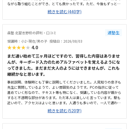
ながら取り組むことができ、とても良かったです。ただ、今後もずっとマ
インクラフトを使った内容ではないと伺ったので、その後も興味を持って
続きを読む(440字)
取り組めるかどうかは少し気になる点でした。教室は自宅から15分ほどの
距離にあり、通いやすいと感じました。また、駐車場もあるため、送り迎
えもしやすく、安心して通わせられる環境だと思いました。教室は一人ひ
とりの席が完全に仕切られているわけではありませんが、壁などで視線が
通塾生
森塾 北習志野校の評判・口コミ
分散しにくい工夫がされており、集中しやすい雰囲気だと感じました。月
4回（1回50分）で約12,000円という料金は、我が家にとってはやや高く
受講時：小2~現在/男の子
投稿日：2026/08/03
感じますが、プログラミング教室の相場を考えると、妥当な金額なのかな
★★★★★
4.0
と思いました。
まだ通い始めて三ヶ月ほどですので、習得した内容はありませ
んが、キーボード入力のためアルファベットを覚えるようにな
ってきました。まだまだ大人のようにはできませんが、これも
継続かなと思います。
事前説明、体験時とも丁寧に説明してくださいました。人見知りの息子も
先生に質問しているようで、よい雰囲気のようです。PCの指示に従って
進めていく形なので、テキスト等も特になく、受講している内容が親から
すると不透明な部分があります。ただ本人は楽しいと言っています。駅も
近いので、アクセスはよいと思います。人通りも多いので、一人で通わせ
てもそんなに問題ないかと思います。ただビルが少し古いので、子供から
続きを読む(520字)
すると怖いかもしれません。高校受験を主とする塾なので、小2の息子か
らすると静かかなと思います。ただそのぶん騒がずいるようなので、雰囲
気は悪くないと思います。プログラミングで一万円は安いと思います。た
だ習得できる内容次第かと思うので、これから様子を見たいと思います。