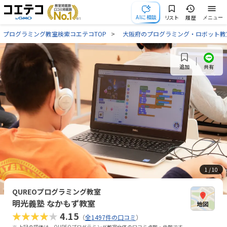
AIに相談
リスト
履歴
メニュー
プログラミング教室検索コエテコTOP
大阪府のプログラミング・ロボット教
共有
追加
1
/ 10
QUREOプログラミング教室
明光義塾 なかもず教室
★★★★★
4.15
（
全1497件の口コミ
）
※ 上記の評価は、QUREOプログラミング教室全体の口コミ点数・件数です