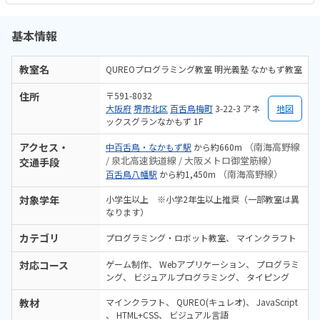
基本情報
教室名
QUREOプログラミング教室 明光義塾 なかもず教室
住所
〒591-8032
大阪府
堺市北区
百舌鳥梅町
3-22-3 アネ
地図
ックスグランなかもず 1F
アクセス・
（南海高野線
中百舌鳥・なかもず駅
から約660m
/ 泉北高速鉄道線 / 大阪メトロ御堂筋線）
交通手段
（南海高野線）
百舌鳥八幡駅
から約1,450m
対象学年
小学生以上 ※小学2年生以上推奨（一部教室は異
なります）
カテゴリ
プログラミング・ロボット教室
マインクラフト
対応コース
ゲーム制作
Webアプリケーション
プログラミ
ング
ビジュアルプログラミング
タイピング
教材
マインクラフト
QUREO(キュレオ)
JavaScript
HTML+CSS
ビジュアル言語