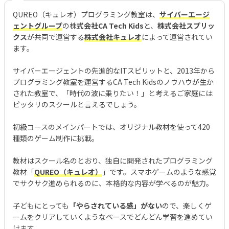
QUREO（キュレオ）プログラミング教室は、
サイバーエージ
ェントグループ
の株
式会社CA Tech Kids
と、
株式会社スプリッ
クス
が共同で運営する
株式会社キュレオ
によって運営されてい
ます。
サイバーエージェントの先進的なITスピリットと、2013年から
プログラミング教室を運営するCA Tech Kidsのノウハウが生か
された教室で、「時代の波に乗りたい！」と考えるご家庭には
ピッタリのスクールと言えるでしょう。
初級コースのメインパートでは、オリジナル教材を使って420
種類のゲーム制作に挑戦。
教材はスクール名のとおり、独自に開発されたプログラミング
教材「
QUREO（キュレオ）
」です。スマホゲームのような感覚
でサクサク進められるのに、本格的な内容が学べるのが魅力。
子どもにとっても
「やらされている感」がない
ので、楽しくゲ
ームをクリアしていくようなペースでどんどん学習を進めてい
けます。