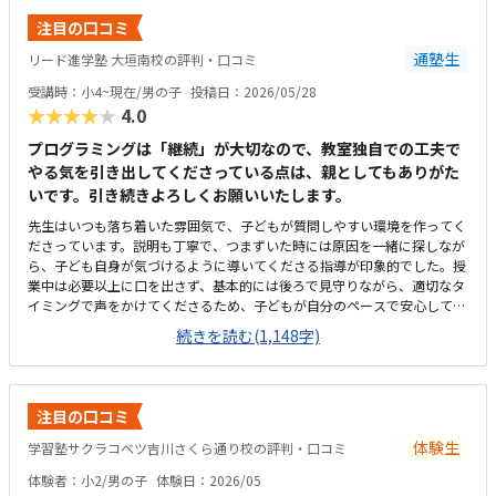
注目の口コミ
通塾生
リード進学塾 大垣南校の評判・口コミ
受講時：小4~現在/男の子
投稿日：2026/05/28
★★★★★
4.0
プログラミングは「継続」が大切なので、教室独自での工夫で
やる気を引き出してくださっている点は、親としてもありがた
いです。引き続きよろしくお願いいたします。
先生はいつも落ち着いた雰囲気で、子どもが質問しやすい環境を作ってく
ださっています。説明も丁寧で、つまずいた時には原因を一緒に探しなが
ら、子ども自身が気づけるように導いてくださる指導が印象的でした。授
業中は必要以上に口を出さず、基本的には後ろで見守りながら、適切なタ
イミングで声をかけてくださるため、子どもが自分のペースで安心して取
り組めています。カリキュラムの細かな内容まではまだ把握しきれていま
続きを読む(1,148字)
せんが、教室独自の進捗シートがとても分かりやすく作られており、「今
日はどこまで進んだか」が一目で確認できる仕組みになっています。子ど
も自身も「今日はここまで進んだよ」と嬉しそうに教えてくれるので、学
習の見える化がしっかりできていると感じます。さらに、各ステップの先
注目の口コミ
には「このあたりでどの検定レベルを目指せるか」といった目安も書かれ
ており、今どの段階にいて、どこに向かっているのかが親にも分かりやす
体験生
学習塾サクラコベツ吉川さくら通り校の評判・口コミ
く示されています。プログラミングは進度や理解度が見えにくいイメージ
体験者：小2/男の子
体験日：2026/05
がありましたが、このシートのおかげで成長の道筋が具体的にイメージで