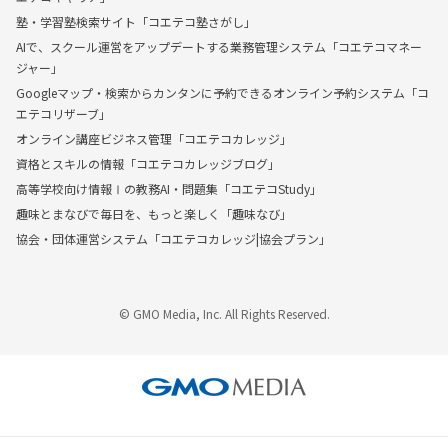
塾・学習塾検索サイト「コエテコ塾さがし」
AIで、スクール運営をアップデートする業務管理システム「コエテコマネー
ジャー」
Googleマップ・検索からカンタンに予約できるオンライン予約システム「コ
エテコリザーブ」
オンライン講座ビジネス管理「コエテコカレッジ」
資格とスキルの情報「コエテコカレッジブログ」
高等学校向け情報Ⅰの教務AI・問題集「コエテコStudy」
趣味とまなびで毎日を、もっと楽しく「趣味なび」
協会・団体運営システム「コエテコカレッジ|協会プラン」
© GMO Media, Inc. All Rights Reserved.