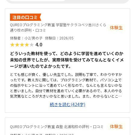
注目の口コミ
QUREOプログラミング教室 学習塾サクラコベツ吉川さくら
体験生
通り校の評判・口コミ
体験者：小2/男の子
体験日：2026/05
★★★★★
4.0
どういった教材を使って、どのように学習を進めていくのか
未知の世界でしたが、実際体験を受けてみてなんとなくイメ
ージが湧いたのでよかったです。
とても感じが良く、優しい先生でした。説明も丁寧で、わかりやすか
ったです。教え方に関しては、プログラミング教材で、パソコン上で
の指示やヒントに沿って進めていく形なので、なんとも言えないかな
と思いました。自分で教材を進めていく必要があるので、本人のやる
気次第なところが大きいかなと思いました。また、わからないところ
をわからないまま適当に進めず、きちんと質問し、確認しながらでき
続きを読む(424字)
るかどうかが懸念点です。家から近く、徒歩で子ども1人でも通わせる
ことができそうなので、そこは魅力的だなと思いました。こじんまり
とした教室ですが、机や椅子は綺麗でした。余計なものが置かれてい
ないので勉強に集中できそうな環境だと思いました。月額は習い事の
体験生
QUREOプログラミング教室 森塾 北浦和校の評判・口コミ
中では高めかなと思います。ただ、パソコンとその中にある教材を使
用するため、高くなってしまうのは仕方ないかなとも思います。マイ