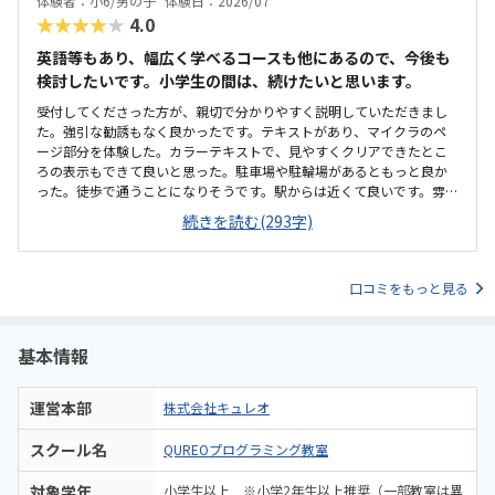
体験者：小6/男の子
体験日：2026/07
クラが使われているということで子どもが興味を持っていました。遊
★★★★★
4.0
び感覚で学んでいけるのは良いと思います。
英語等もあり、幅広く学べるコースも他にあるので、今後も
検討したいです。小学生の間は、続けたいと思います。
受付してくださった方が、親切で分かりやすく説明していただきまし
た。強引な勧誘もなく良かったです。テキストがあり、マイクラのペ
ージ部分を体験した。カラーテキストで、見やすくクリアできたとこ
ろの表示もできて良いと思った。駐車場や駐輪場があるともっと良か
った。徒歩で通うことになりそうです。駅からは近くて良いです。雰囲
気も良く、清潔感もあった。部屋が区切られていて、個人スペースも
続きを読む(293字)
確保されていて良かった。基本料金以外に、追加料金があまり無さそ
うで良かった。できれば、毎月1万以内で通いたいです。子供に熱心に
話しかけてくださったり、褒めてくださって、子供が頑張ろうという
口コミをもっと見る
気持ちになれて良かった。
基本情報
運営本部
株式会社キュレオ
スクール名
QUREOプログラミング教室
対象学年
小学生以上 ※小学2年生以上推奨（一部教室は異