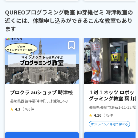
QUREOプログラミング教室 伸芽維ゼミ 時津教室の
近くには、体験申し込みができるこんな教室もあり
ます
プロクラ auショップ 時津校
１対１ネッツ ロボッ
グラミング教室 葉山
長崎県西彼杵郡時津町元村郷814-3
長崎県長崎市滑石1-11-12 松
★
4.3
（760件
★
4.16
（75件
オンライン／自宅で学べる