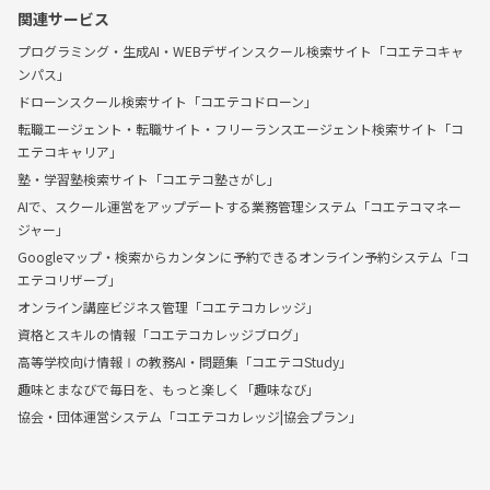
関連サービス
プログラミング・生成AI・WEBデザインスクール検索サイト「コエテコキャ
ンパス」
ドローンスクール検索サイト「コエテコドローン」
転職エージェント・転職サイト・フリーランスエージェント検索サイト「コ
エテコキャリア」
塾・学習塾検索サイト「コエテコ塾さがし」
AIで、スクール運営をアップデートする業務管理システム「コエテコマネー
ジャー」
Googleマップ・検索からカンタンに予約できるオンライン予約システム「コ
エテコリザーブ」
オンライン講座ビジネス管理「コエテコカレッジ」
資格とスキルの情報「コエテコカレッジブログ」
高等学校向け情報Ⅰの教務AI・問題集「コエテコStudy」
趣味とまなびで毎日を、もっと楽しく「趣味なび」
協会・団体運営システム「コエテコカレッジ|協会プラン」