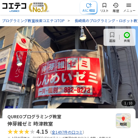
AIに相談
リスト
履歴
メニュー
プログラミング教室検索コエテコTOP
長崎県のプログラミング・ロボット教
共有
追加
1
/ 10
QUREOプログラミング教室
伸芽維ゼミ 時津教室
★★★★★
4.15
（
全1497件の口コミ
）
※ 上記の評価は、QUREOプログラミング教室全体の口コミ点数・件数です