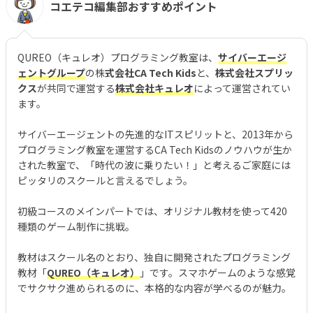
コエテコ編集部おすすめポイント
QUREO（キュレオ）プログラミング教室は、
サイバーエージ
ェントグループ
の株
式会社CA Tech Kids
と、
株式会社スプリッ
クス
が共同で運営する
株式会社キュレオ
によって運営されてい
ます。
サイバーエージェントの先進的なITスピリットと、2013年から
プログラミング教室を運営するCA Tech Kidsのノウハウが生か
された教室で、「時代の波に乗りたい！」と考えるご家庭には
ピッタリのスクールと言えるでしょう。
初級コースのメインパートでは、オリジナル教材を使って420
種類のゲーム制作に挑戦。
教材はスクール名のとおり、独自に開発されたプログラミング
教材「
QUREO（キュレオ）
」です。スマホゲームのような感覚
でサクサク進められるのに、本格的な内容が学べるのが魅力。