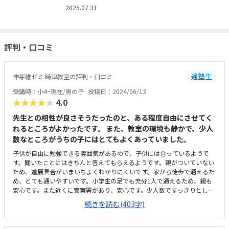
2025.07.31
評判・口コミ
通塾生
伸芽維ゼミ 時津教室の評判・口コミ
受講時：小4~現在/男の子
投稿日：2024/06/13
★★★★★
4.0
先生との相性が良さそうだったのと、ある程度自由にさせてく
れるところがよかったです。 また、教室の環境も静かで、少人
数なところがうちの子にはとてもよくあっていました。
子供が自由に勉強できる雰囲気があるので、子供には合っているようで
す。聞いたことにはきちんと答えてもらえるようです。親がついていない
ため、進展具合がいまいちよくわかりにくいです。家から徒歩で通えるた
め、とても通いやすいです。小学生の足でも充分1人で通えるため、親も
安心です。また近くに警察署があり、安心です。少人数ですっきりとして
いて、落ち着いて勉強できる環境です。また、1人で使うスペースが広く
続きを読む(403字)
用意されているため、贅沢に教室を使わせてもらっていると思います。実
際の相場からはややお得な感じなのかなと思います。また、月に2回のと
ころもある中。こちらは毎週通えるのもありがたいです。とにかく、子供