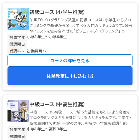
初級コース（小学生推奨）
QUREOプログラミング教室の初級コースは、小学生からプロ
グラミングを基礎から楽しく学べる入門カリキュラムです。図形
やイラストを組み合わせた「ビジュアルプログラミング」で、初
小学1年生〜小学6年生
めてのお子様でも安心...
対象学年
-
開講曜日
受講料
-
初期費用：-
コースの詳細を見る
体験教室に申し込む
中級コース（中高生推奨）
中級コースは、初級コースで培った基礎をもとに、より高度な
プログラミングスキルを身につけるカリキュラムです。中学生・
高校生向けですが、一定のスキルを持つ小学生も受講可能で
中学1年生〜高校3年生
す。 学習の中心は、高校...
対象学年
-
開講曜日