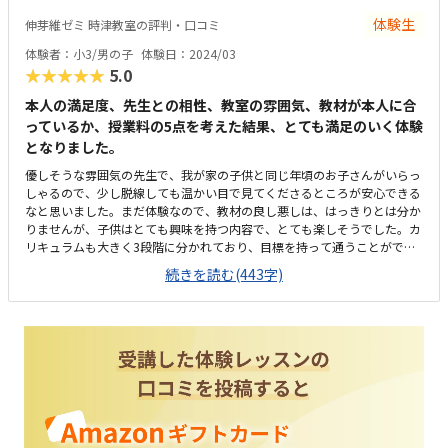
はプログラミングが楽しいようで、毎回楽しみに通っています。帰ってき
体験生
伸芽維ゼミ 時津教室の評判・口コミ
たときには毎回とても楽しかったと言って帰ってきます。今のところ特に
ありません。もう少し、進み具合がよくわかるようなテキストがあればい
体験者：小3/男の子
体験日：2024/03
いなと思います。
★★★★★
5.0
本人の満足度、先生との相性、教室の雰囲気、教材が本人に合
っているか、授業料の5点を考えた結果、とても満足のいく体験
となりました。
優しそうな雰囲気の先生で、我が家の子供と同じ年頃のお子さんがいらっ
しゃるので、少し脱線しても温かい目で見てくださるところが安心できる
なと思いました。まだ体験なので、教材の良し悪しは、はっきりとは分か
りませんが、子供はとても興味を持つ内容で、とても楽しそうでした。カ
リキュラムも大きく3段階に分かれており、目標を持って通うことがで
き、また習熟度を親が確認できるのもいいと思いました。家から近いので
続きを読む(443字)
通いやすいです。我が家は徒歩になると思いますが、駐車場は無いようで
す。教室は階段を上った2階にあり、エレベーターは無いようです。教室
は思ったよりも広く、少人数で静かな雰囲気なのがよかったです。プログ
ラミング教室自体がお高めの設定だと思いますが、こちらは入会金等の初
期費用や教材費が入らないところが魅力でした。本人がやりたいと言って
参加した体験教室だけあって、次々と問題を楽しそうにしていました。わ
からないところは、すぐに先生を教えてくださり、体験教室中は問題なく
授業を受けることができました。