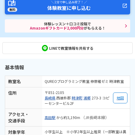
＼ 1分で申し込み完了！ ／
体験教室に申し込む
無料
体験レッスン＋口コミ投稿で
Amazonギフトカード2,000円分
がもらえる！
LINEで教室情報を共有する
基本情報
教室名
QUREOプログラミング教室 伸芽維ゼミ 時津教室
住所
〒851-2105
長崎県
西彼杵郡
時津町
浦郷
273-3 コピ
地図
ーセンタービル2F
アクセス・
（JR長崎本線）
高田駅
から約3,190m
交通手段
対象学年
小学生以上 ※小学2年生以上推奨（一部教室は異