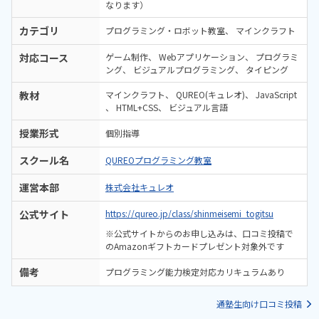
なります）
カテゴリ
プログラミング・ロボット教室
マインクラフト
対応コース
ゲーム制作
Webアプリケーション
プログラミ
ング
ビジュアルプログラミング
タイピング
教材
マインクラフト
QUREO(キュレオ)
JavaScript
HTML+CSS
ビジュアル言語
授業形式
個別指導
スクール名
QUREOプログラミング教室
運営本部
株式会社キュレオ
公式サイト
https://qureo.jp/class/shinmeisemi_togitsu
※公式サイトからのお申し込みは、口コミ投稿で
のAmazonギフトカードプレゼント対象外です
備考
プログラミング能力検定対応カリキュラムあり
通塾生向け口コミ投稿