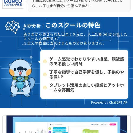
全国3,300教室以上！ゲーム感覚で学べる楽しい教材だか
ら、お子さまが自分から進んで学ぶ！
このスクールの特色
AIが分析！
皆さまから寄せられた口コミを元に、人工知能(AI)が分析した
スクールの特色です。
※全ての教室に当てはまるものではありません。
ゲーム感覚でわかりやすい授業。親近感
のある優しい講師
丁寧な指導で自己学習を促し、子供のや
る気UP
タブレット活用の楽しい授業とアットホ
ームな雰囲気
Powered by ChatGPT API