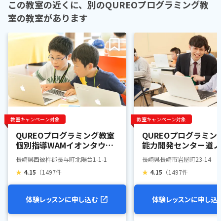
この教室の近くに、別のQUREOプログラミング教
室の教室があります
教室キャンペーン対象
教室キャンペーン対象
QUREOプログラミング教室
QUREOプログラミン
個別指導WAMイオンタウン
能力開発センター道ノ
長与校
長崎県西彼杵郡長与町北陽台1-1-1
長崎県長崎市岩屋町23-14
★
4.15
（1497件
★
4.15
（1497件
体験レッスンに申し込む
体験レッスンに申し込