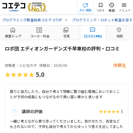
AIに相談
リスト
履歴
メニュー
プログラミング教室検索コエテコTOP
プログラミング・ロボット教室を探す
教室トップ
コース・料金
写真
口コミ(445)
地図
ロボ団 エディオンガーデンズ千早東校の評判・口コミ
体験生
体験者：小2/女の子
体験日：2026/06
★★★★★
5.0
周りと協力したり、自分で考えて物事に取り組む環境においておくこ
とが子供の成長にもつながるので良い習い事かと思います
講師の評価
★★★★★
5
一緒に考えながら寄り添ってくださいました。急がせたり、否定など
もされないので、子供も自分で考えてからゆっくり答えを出してました