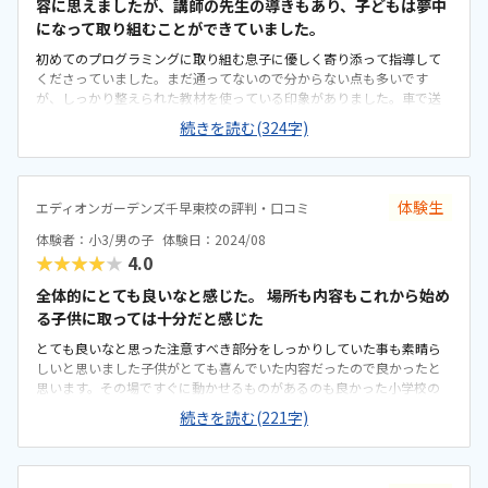
容に思えましたが、講師の先生の導きもあり、子どもは夢中
になって取り組むことができていました。
初めてのプログラミングに取り組む息子に優しく寄り添って指導して
くださっていました。まだ通ってないので分からない点も多いです
が、しっかり整えられた教材を使っている印象がありました。車で送
迎するため、希望する時間は少し混雑する時間帯ですが、駐車場など
続きを読む(324字)
は広く停めやすい感じでした。活動するには充分な広さと設備があり
ました。使用する教材なども綺麗に整備されていました。料金は高め
に感じましたが、しょうがないかなと思っています。休んでしまった
分の補講などをして下さることが好印象でした。子どもが好きなLEGO
体験生
エディオンガーデンズ千早東校の評判・口コミ
を用いた教材であること、トライアンドエラーを繰り返す時間が充分
にあること、最後に学んだことや気づいたことを発表する時間がある
体験者：小3/男の子
体験日：2024/08
ことがとても良かったです。
★★★★★
4.0
全体的にとても良いなと感じた。 場所も内容もこれから始め
る子供に取っては十分だと感じた
とても良いなと思った注意すべき部分をしっかりしていた事も素晴ら
しいと思いました子供がとても喜んでいた内容だったので良かったと
思います。その場ですぐに動かせるものがあるのも良かった小学校の
近くにエディオン自体があり、1人でも行ける距離なので問題は無いな
続きを読む(221字)
と感じた。先生が複数人いたのできめ細かくサポートしてくれていた
のでとても良いなと感じた。オンラインに比べると価格は上がるとは
思いますが教室のメリットも十分にあるなと感じたので特にそれ以外
はなし