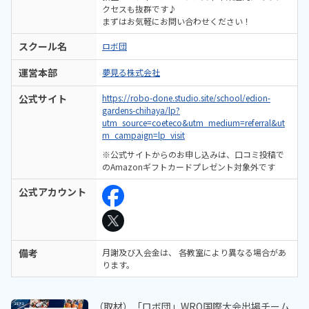
クセスも抜群です♪
まずはお気軽にお問い合わせください！
スクール名
ロボ団
運営本部
夢見る株式会社
公式サイト
https://robo-done.studio.site/school/edion-
gardens-chihaya/lp?
utm_source=coeteco&utm_medium=referral&ut
m_campaign=lp_visit
※公式サイトからのお申し込みは、口コミ投稿で
のAmazonギフトカードプレゼント対象外です
公式アカウント
備考
月謝及び入会金は、 各教室により異なる場合があ
ります。
（取材）「ロボ団」WRO国際大会出場チーム