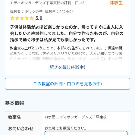
体験生
エディオンガーデンズ千早東校の評判・口コミ
体験者：小1/女の子
体験日：2024/04
★★★★★
5.0
子供は体験がよほど楽しかったのか、帰ってすぐに主人に入
会したいと直談判してました。自分で作ったものが、自分の
指示で動く様子は私が見ても楽しかったです。
教室立ち上げということで、本部の先生がこられていた。子供達の関
心をひくような話し方やメリハリきいた感じで、大人が聞いてても面
白くあっという間に時間が過ぎた。欲をいえば、この先生にずっと習
いたいと思う。教室の案内等、細やかにメールをくれたりして好感が
続きを読む(409字)
もてた。レゴを使って子供達自身が作りあげて、結果を試して、試行錯
誤して、能動的でとても良いと思う時間帯によっては周辺が混むこと
があるが、駐車場も広く停めやすい。早く着いたとしても、買い物し
この教室の評判・口コミを見る(5件)
たりと時間が潰せるのも有難い。空調が効きすぎてて寒かったが、す
ぐに対応してくれた。部屋全体が明るいので、子供達が過ごすには良
い環境だと思う他の習い事に比べると割高な感じはするが、もっと高
基本情報
額なプログラミングもあるらしいので、専門的な道具を使うからかな
と納得している。先生がとても魅力的だった。少ない時間でそれぞれ
の子供の性格やらを見極めて、親にもアドバイスしてくれたのが、嬉
教室名
ロボ団 エディオンガーデンズ千早東校
しかった。
お問い合わせ
お気軽にお電話ください。