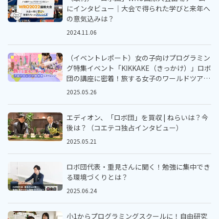
にインタビュー｜大会で得られた学びと来年へ
の意気込みは？
2024.11.06
（イベントレポート）女の子向けプログラミン
グ特集イベント「KIKKAKE（きっかけ）」ロボ
団の講座に密着！旅する女子のワールドツアー
✈プログラミング的思考にチャレンジ！
2025.05.26
エディオン、「ロボ団」を買収 | ねらいは？今
後は？（コエテコ独占インタビュー）
2025.05.21
ロボ団代表・重見さんに聞く！勉強に集中でき
る環境づくりとは？
2025.06.24
小1からプログラミングスクールに！自由研究