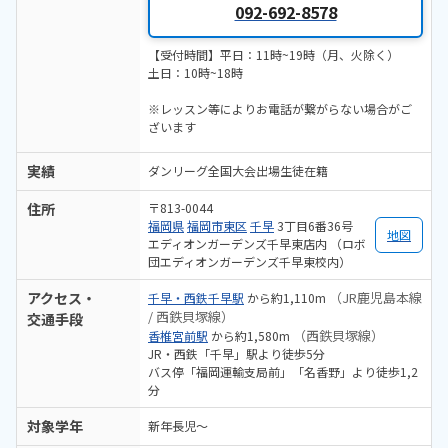
092-692-8578
【受付時間】平日：11時~19時（月、火除く）
土日：10時~18時
※レッスン等によりお電話が繋がらない場合がご
ざいます
実績
ダンリーグ全国大会出場生徒在籍
住所
〒813-0044
福岡県
福岡市東区
千早
3丁目6番36号
地図
エディオンガーデンズ千早東店内 （ロボ
団エディオンガーデンズ千早東校内）
アクセス・
（JR鹿児島本線
千早・西鉄千早駅
から約1,110m
/ 西鉄貝塚線）
交通手段
（西鉄貝塚線）
香椎宮前駅
から約1,580m
JR・西鉄「千早」駅より徒歩5分
バス停「福岡運輸支局前」「名香野」より徒歩1,2
分
対象学年
新年長児〜