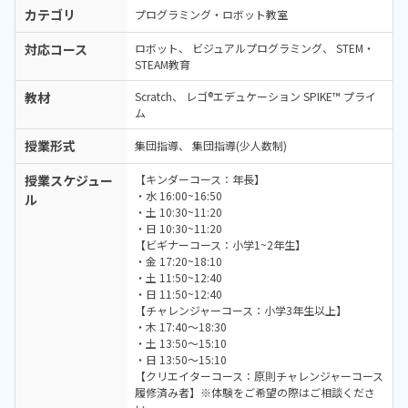
カテゴリ
プログラミング・ロボット教室
対応コース
ロボット
ビジュアルプログラミング
STEM・
STEAM教育
教材
Scratch
レゴ®エデュケーション SPIKE™ プライ
ム
授業形式
集団指導
集団指導(少人数制)
授業スケジュー
【キンダーコース：年長】
・水 16:00~16:50
ル
・土 10:30~11:20
・日 10:30~11:20
【ビギナーコース：小学1~2年生】
・金 17:20~18:10
・土 11:50~12:40
・日 11:50~12:40
【チャレンジャーコース：小学3年生以上】
・木 17:40〜18:30
・土 13:50～15:10
・日 13:50〜15:10
【クリエイターコース：原則チャレンジャーコース
履修済み者】※体験をご希望の際はご相談くださ