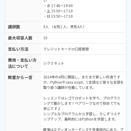
い
・水 17:40〜19:00
・土 15:50〜17:10
・日 15:50〜17:10
講師数
5人 （女性1 人、男性4人）
最大収容人数
10
支払い方法
クレジットカードor口座振替
費用・支払い方
シクミネット
法について
教室から一言
2024年の4月に開設し、まだまだ新しい校舎です
が、PythonやJava script、C言語など様々な言語を
取り扱う講師が在籍しています。
レッスンではレゴでロボットを作り、プログラミ
ングで動かします！ペアワークなので初めてでも
安心です♪
シンプルなプログラムから学習し、少しずつステ
ップアップ、最終的にはPythonを学習します。
教室はエディオンガーデンズ千早東店内にあり、ア