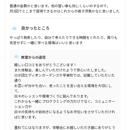
普通の金額かと思います。他の習い事も同じくらいのするので。
月3回でとこまで習得できるかはこれからの様子次第かなと思いました
良かったところ
やっぱり発表したり、自分で考えたりできる時間をくれたり、周りも
否定せずに一緒に学べる環境はいいと思います
教室からの返信
嬉しい口コミをありがとうございます！
また体験会、楽しんでいただけたようで安心いたしました。
ロボ団エディオンガーデンズ千早東校では、記載していただいた
通り
お互いが分かち合い、思ったことを言い合える環境を大切にし
て、
日々のレッスンや環境づくりに励んでおります。
これからも一緒にプログラミングの力だけでなく、コミュニケー
ション力や
日々の気持ちが前向きになるようなお手伝いをさせていただけれ
ばと思います。
重ねてにはなりますが、体験会にお越しいただき誠にありがとう