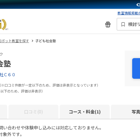
教室情報掲載の
検討
ロボット教室を探す
子ども社会塾
ク
会塾
社Ｃ６０
（※口コミ件数が一定以下のため、評価は非表示となっています）
定以下のため、評価は非表示）
口コミ(0)
コース・料金(1)
写
お問い合わせや体験申し込みには対応しておりません。
対象外です。