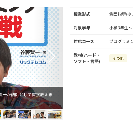
授業形式
集団指導(少
対象学年
小学3年生～
対応コース
プログラミ
教材(ハード・
その他
ソフト・言語)
賢一が講師として直接教えま