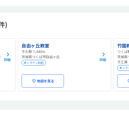
件)
自由ヶ丘教室
竹園
牛久駅 7,440m
ヌ
茨城県つくば市自由ヶ丘
茨城県つ
詳細
詳細
子工房
オンライン対応
オンラ
地図を見る