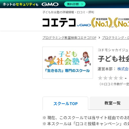
無料診断
子ども社会塾の詳細情報・口コミ・評判
プログラミング教室検索コエテコTOP
プログラミング・
コドモシャカイジュ
子ども社
運営本部：
株式会
★★★★★
-
（※口コミ件数が一
教室一覧
スクールTOP
※ 現在、このスクールでは当サイト経由での
※ 本スクールは「口コミ投稿キャンペーン」の