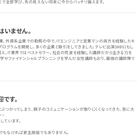
ースで全部学び、先の見えない将来に今からバッチリ備えます。
はいません。
業、外資系企業での勤務の中で、ITエンジニアと営業マンの両方を経験したキ
プログラムを開発し、多くの企業と取引をしてきました。テレビ出演(WBS)もし
超え、IT業界ではベストセラー。社会の荒波を経験した講師だから生きる力を
科学やファイナンシャルプランニングを学んだ女性講師もおり、最強の講師陣で
迎です。
とぶつかってしまう、親子のコミュニケーションが取りにくくなってきた、急に大
・・
しています。
でもなければ更生施設でもありません。