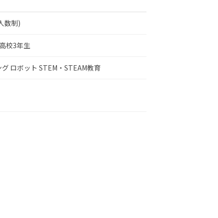
人数制)
高校3年生
ング
ロボット
STEM・STEAM教育