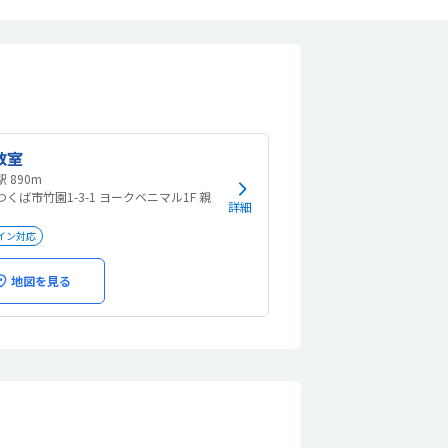
教室
つくば駅 890m
くば市竹園1-3-1 ヨークベニマル1F 親
詳細
イン対応
地図を見る