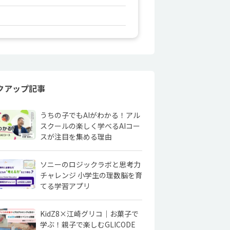
クアップ記事
うちの子でもAIがわかる！アル
スクールの楽しく学べるAIコー
スが注目を集める理由
ソニーのロジックラボと思考力
チャレンジ 小学生の理数脳を育
てる学習アプリ
KidZ8×江崎グリコ｜お菓子で
学ぶ！親子で楽しむGLICODE