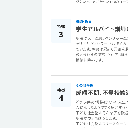
グといっしょにたった1つのコ
講師・教員
特徴
学生アルバイト講師
3
塾長は大手企業、ベンチャー企
ャリアカウンセラーです。多くの
ています。著書は累計６万部を
教えられるのです。心理学、脳
授業に臨みます。
その他特色
特徴
成績不問、不登校歓
4
どうも学校と馴染まない、先生
人になったようですぐ反発する・
子ども社会塾はそんな子を歓迎
塾長がガチで話をします。
子ども社会塾はフリースクール