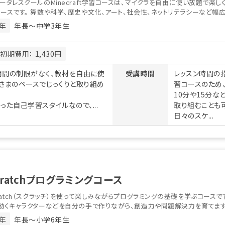
ータレスクールのMinecraft学習コースは、マイクラを自由に使い放題で楽
ースです。 算数や科学、歴史や文化、アート、社会性、ネットリテラシーなど幅広い
年
年長〜中学3年生
初期費用： 1,430円
期間の制限がなく、教材を自由に使
受講時間
レッスン時間の
さまのペースでじっくりと取り組め
習コースのため
10分や15分な
た自己学習スタイルなので、...
取り組むことも
日々のスケ...
cratchプログラミングコース
ratch（スクラッチ）を使って楽しみながらプログラミングの基礎を学ぶコースで
動くキャラクターなどを自分の手で作りながら、創造力や問題解決力を育てます。 
年
年長〜小学6年生