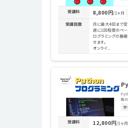
受講料
8,800円
/1ヶ月
受講回数
月に最大4回まで受
週に1回程度のペー
ログラミングの基
せます。
オンライ...
P
Py
触れ
学
受講料
12,800円
/1ヶ