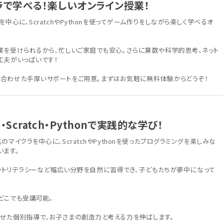
ラで学べる！楽しいオンライン授業！
中心に、ScratchやPythonを使ってゲーム作りをしながら楽しく学べるオ
業を受けられるから、忙しいご家庭でも安心。さらに算数や科学的思考、ネット
工夫がいっぱいです！
合わせた手厚いサポートをご用意。まずはお気軽に無料体験からどうぞ！
Scratch・Pythonで実践的な学び！
マイクラを中心に、ScratchやPythonを使ったプログラミングを楽しみな
います。
数、ネットリテラシーなど幅広い分野を自然に習得でき、子どもたちが夢中になって
どこでも受講可能。
せた個別指導で、お子さまの創造力と考える力を伸ばします。