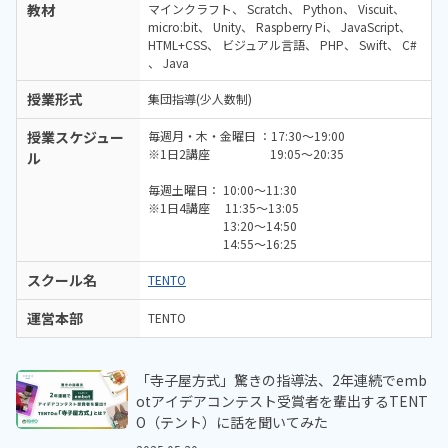
教材
マインクラフト
Scratch
Python
Viscuit
micro:bit
Unity
Raspberry Pi
JavaScript
HTML+CSS
ビジュアル言語
PHP
Swift
C#
Java
授業形式
集団指導(少人数制)
授業スケジュー
毎週月・木・金曜日 ：17:30～19:00
※1日2講座 19:05～20:35
ル
毎週土曜日： 10:00～11:30
※1日4講座 11:35～13:05
13:20～14:50
14:55～16:25
スクール名
TENTO
運営本部
TENTO
「寺子屋方式」驚きの指導法、2年連続でemb
otアイデアコンテスト受賞者を輩出するTENT
O（テント）に話を聞いてみた