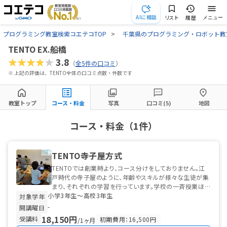
AIに相談
リスト
履歴
メニュー
プログラミング教室検索コエテコTOP
千葉県のプログラミング・ロボット教
TENTO EX.船橋
★★★★★
3.8
（
全5件の口コミ
）
※ 上記の評価は、TENTO全体の口コミ点数・件数です
教室トップ
コース・料金
写真
口コミ(5)
地図
コース・料金（1件）
TENTO寺子屋方式
TENTOでは創業時より、コース分けをしておりません。江
戸時代の寺子屋のように、年齢やスキルが様々な生徒が集
まり、それぞれの学習を行っています。学校の一斉授業ほど
小学3年生〜高校3年生
堅苦しくはなく、かといって...
対象学年
-
開講曜日
18,150円
受講料
初期費用：16,500円
/1ヶ月