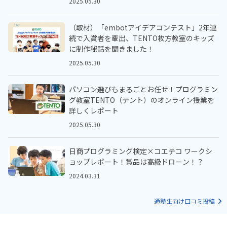
2025.05.30
（取材）「embotアイデアコンテスト」2年連
続で入賞者を輩出、TENTO枚方教室のキッズ
に制作秘話を聞きました！
2025.05.30
パソコン選びもまるごとお任せ！プログラミン
グ教室TENTO（テント）のオンライン授業を
詳しくレポート
2025.05.30
日商プログラミング検定×コエテコ ワークシ
ョップレポート！賞品は高級ドローン！？
2024.03.31
通塾生向け口コミ投稿