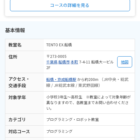
コースの詳細を見る
基本情報
教室名
TENTO EX.船橋
住所
〒273-0005
千葉県
船橋市
本町
7-4-11 船橋大一ビル
地図
2F
アクセス・
（JR中央・総武
船橋・京成船橋駅
から約200m
交通手段
線 / JR総武本線 / 東武野田線）
対象学年
小学校3年生〜高校生 ※教室によって対象年齢が
異なりますので、各教室までお問い合わせくださ
い。
カテゴリ
プログラミング・ロボット教室
対応コース
プログラミング