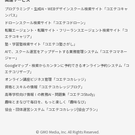
プログラミング・生成AI・WEBデザインスクール検索サイト「コエテコキャ
ンパス」
ドローンスクール検索サイト「コエテコドローン」
転職エージェント・転職サイト・フリーランスエージェント検索サイト「コ
エテコキャリア」
塾・学習塾検索サイト「コエテコ塾さがし」
AIで、スクール運営をアップデートする業務管理システム「コエテコマネー
ジャー」
Googleマップ・検索からカンタンに予約できるオンライン予約システム「コ
エテコリザーブ」
オンライン講座ビジネス管理「コエテコカレッジ」
資格とスキルの情報「コエテコカレッジブログ」
高等学校向け情報Ⅰの教務AI・問題集「コエテコStudy」
趣味とまなびで毎日を、もっと楽しく「趣味なび」
協会・団体運営システム「コエテコカレッジ|協会プラン」
© GMO Media, Inc. All Rights Reserved.