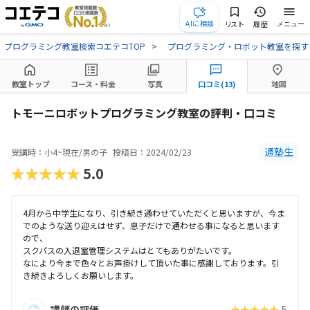
AIに相談
リスト
履歴
メニュー
プログラミング教室検索コエテコTOP
プログラミング・ロボット教室を探す
教室トップ
コース・料金
写真
口コミ(13)
地図
トモーニロボットプログラミング教室の評判・口コミ
通塾生
受講時：小4~現在/男の子
投稿日：2024/02/23
★★★★★
5.0
4月から中学生になり、引き続き通わせていただくと思いますが、今ま
でのような送り迎えはせず、息子だけで通わせる事になると思います
ので、
スクパスの入退室管理システムはとてもありがたいです。
なにより今まで色々とお声掛けして頂いた事に感謝しております。引
き続きよろしくお願いします。
講師の評価
★★★★★
5