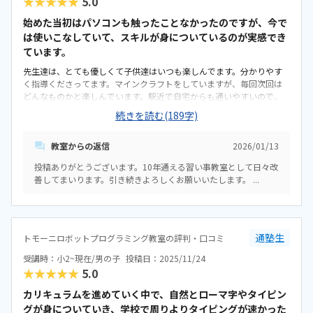
★★★★★
5.0
始めた当初はパソコンも触ったことなかったのですが、今で
は使いこなしていて、スキルが身についているのが実感でき
ています。
先生達は、とても優しくて子供達はいつも楽しんでます。分かりやす
く指導くださってます。マインクラフトをしていますが、毎回次回は
どんなものかと楽しんでいます。駅近で自宅からも通いやすいので、
これからもよろしくお願いします。雰囲気もよく、月に3回じゃ少ない
続きを読む(189字)
から毎週してほしいというぐらい子供達は楽しんでいます。物価高な
中、当初より少しずつ値上がりはしていますが、ちょうど良い金額で
教室からの返信
2026/01/13
す。
投稿ありがとうございます。10年通える習い事教室として日々改
善してまいります。引き続きよろしくお願いいたします。 ...
通塾生
トモーニロボットプログラミング教室の評判・口コミ
受講時：小2~現在/男の子
投稿日：2025/11/24
★★★★★
5.0
カリキュラムを進めていく中で、自然とローマ字やタイピン
グが身についていき、学校で周りよりタイピングが速かった