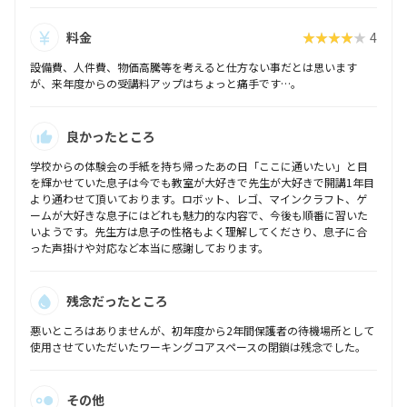
料金
★★★★★
4
設備費、人件費、物価高騰等を考えると仕方ない事だとは思います
が、来年度からの受講料アップはちょっと痛手です…。
良かったところ
学校からの体験会の手紙を持ち帰ったあの日「ここに通いたい」と目
を輝かせていた息子は今でも教室が大好きで先生が大好きで開講1年目
より通わせて頂いております。ロボット、レゴ、マインクラフト、ゲ
ームが大好きな息子にはどれも魅力的な内容で、今後も順番に習いた
いようです。先生方は息子の性格もよく理解してくださり、息子に合
った声掛けや対応など本当に感謝しております。
残念だったところ
悪いところはありませんが、初年度から2年間保護者の待機場所として
使用させていただいたワーキングコアスペースの閉鎖は残念でした。
その他