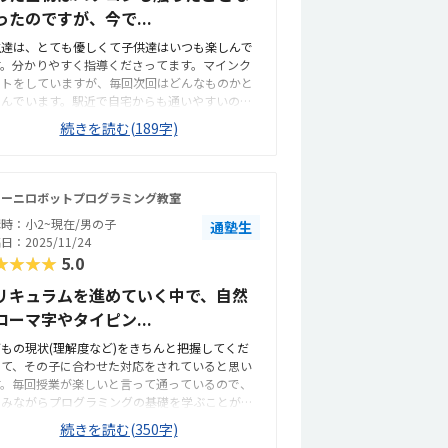
ったのですが、今で...
とが自己肯定感の向上に繋がったと思います。懇
では、教室の様子だけでなく、昨今の受験事情も
生達は、とても優しくて子供達はいつも楽しんで
教授いただけて大変ありがたかったです。特にな
す。分かりやすく指導くださってます。マインク
フトをしていますが、毎回次回はどんなものかと
しんでいます。駅近で自宅からも通いやすいの
、これからもよろしくお願いします。雰囲気もよ
続きを読む(189字)
、月に3回じゃ少ないから毎週してほしいというぐ
い子供達は楽しんでいます。物価高な中、当初よ
少しずつ値上がりはしていますが、ちょうど良い
額です。
モーニロボットプログラミング教室
時：小2~現在/男の子
通塾生
日：2025/11/24
★★★★
5.0
リキュラムを進めていく中で、自然
ローマ字やタイピン...
もの現状(理解度など)をきちんと把握してくだ
って、その子に合わせた対応をされていると思い
す。毎回授業が楽しいと言って通っているので、
しみながらプログラミングの基礎を学ぶことがで
る教材、カリキュラムを設定されていると思いま
続きを読む(350字)
。駅からも比較的近く、通いやすいと思います。