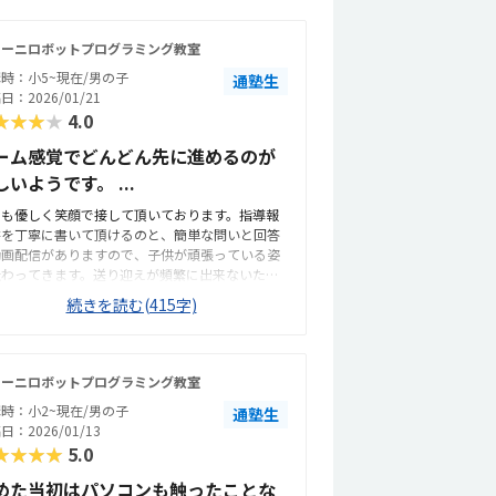
モーニロボットプログラミング教室
時：小5~現在/男の子
通塾生
日：2026/01/21
★★★★
4.0
ーム感覚でどんどん先に進めるのが
しいようです。 ...
つも優しく笑顔で接して頂いております。指導報
書を丁寧に書いて頂けるのと、簡単な問いと回答
動画配信がありますので、子供が頑張っている姿
伝わってきます。送り迎えが頻繁に出来ないた
、様子がわかって大変助かっています。教材に飽
続きを読む(415字)
ることなく通い続けています。ブロックからプロ
ラミング言語に移行し、英単語の勉強にもなって
ます。駐輪場はありませんが、教室の前にスペー
があり、歩行者の邪魔にならずにとめることがで
モーニロボットプログラミング教室
ます。ヘッドフォンを用いての動画学習で、周り
時：小2~現在/男の子
通塾生
お子さまの邪魔にならず集中できます。明るくて
日：2026/01/13
麗な教室です。他の習い事もあるので、週1で通い
★★★★
5.0
すいです。習い事の料金としては、もう少し安い
ありがたいです。教室でプログラミング検定の受
めた当初はパソコンも触ったことな
もでき、前向きに取り組んでいます。合格できた