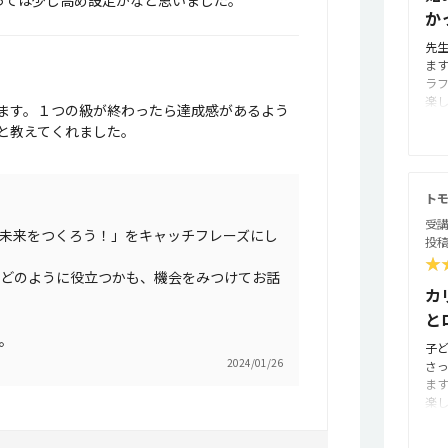
っては少し高め設定かなと思いました。
か
こ
談
先
ご
ま
し
ラ
楽
ます。１つの級が終わったら達成感があるよう
で
と教えてくれました。
く
ら
り
金
ト
受講
未来をつくろう！」をキャッチフレーズにし
投稿
★
どのように役立つかも、機会をみつけてお話
カ
と
。
子ど
2024/01/26
さ
ま
楽
き
す