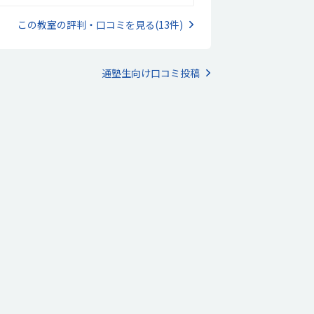
輪場もあり、道も広さがあるため、子どもが自転
で通うのも安心です。パソコンの整備はすごく行
この教室の評判・口コミを見る(13件)
届いていると思います。子ども達も集中して課題
取り組める環境だと思います。金額だけを見る
、高額な習い事になってしまいますが、プログラ
ング教室なので、継続しやすい妥当な金額なのか
通塾生向け口コミ投稿
と思います。子どもが疑問に思ったところはすぐ
理解するまで教えていただけているようで、納得
ながらカリキュラムを進められているのが良いと
います。