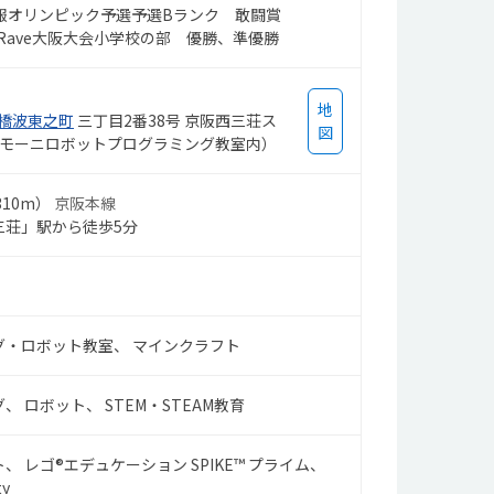
情報オリンピック予選予選Bランク 敢闘賞
O Rave大阪大会小学校の部 優勝、準優勝
地
橋波東之町
三丁目2番38号 京阪西三荘ス
図
（トモーニロボットプログラミング教室内）
10m）
京阪本線
三荘」駅から徒歩5分
グ・ロボット教室
マインクラフト
グ
ロボット
STEM・STEAM教育
ト
レゴ®エデュケーション SPIKE™ プライム
ty