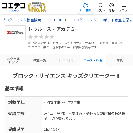
AIに相談
リスト
履歴
メニュー
プログラミング教室検索コエテコTOP
プログラミング・ロボット教室を探す
トゥルース・アカデミー
★★★★★
-
※ 上記の評価は、トゥルース・アカデミー全体の口コミ点数・件数です
※ 口コミ件数が一定以下のため、評価は非表示です
スクール
教室一覧
口コミ(0)
コース・料金
写真
トップ
ブロック・サイエンス キッズクリエーターⅡ
基本情報
対象学年
小学2年生～小学3年生
受講回数
月4回（平均） ※夏休み・冬休みは講座制の特別授
業に切り替わります。
受講時間
1回：50分