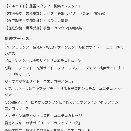
【アルバイト】運営スタッフ・編集アシスタント
【在宅勤務・業務委託】ライター募集(ライター・記者・編集者)
【在宅勤務・業務委託】カメラマン募集
【在宅勤務・業務委託】事務・カンタン作業募集
関連サービス
プログラミング・生成AI・WEBデザインスクール検索サイト「コエテコキャ
ンパス」
ドローンスクール検索サイト「コエテコドローン」
転職エージェント・転職サイト・フリーランスエージェント検索サイト「コ
エテコキャリア」
塾・学習塾検索サイト「コエテコ塾さがし」
AIで、スクール運営をアップデートする業務管理システム「コエテコマネー
ジャー」
Googleマップ・検索からカンタンに予約できるオンライン予約システム「コ
エテコリザーブ」
オンライン講座ビジネス管理「コエテコカレッジ」
資格とスキルの情報「コエテコカレッジブログ」
高等学校向け情報Ⅰの教務AI・問題集「コエテコStudy」