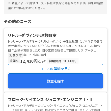
※ 教室によって提供コース・料金は異なる場合があります。詳細は各教
室にお問い合わせください。
その他のコース
リトル・ダヴィンチ理数教室
トゥルース・アカデミーの「リトル・ダヴィンチ理数教室」は、科学者や数学
者が実際に行っている研究方法や思考方法を身につけるコース。操作・
創作活動や実験をしたり、目や五感を駆使して観察したり、データ...
年中〜小学3年生
対象学年
12,430円
受講料
初期費用：31,410円
/1ヶ月
コースの詳細を見る
教室を探す
ブロック・サイエンス ジュニア・エンジニアⅠ・Ⅱ
トゥルース・アカデミーのブロック・サイエンス「ジュニア・エンジニアⅠ・
Ⅱ」（2年カリキュラム）では、様々なメカニズムが融合したリアルで複雑