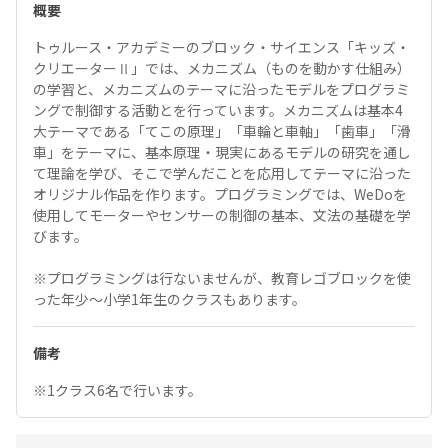
概要
トゥルース・アカデミーのブロック・サイエンス「キッズ・
クリエーターⅡ」では、メカニズム（ものを動かす仕組み）
の学習と、メカニズムのテーマに沿ったモデルをプログラミ
ングで制御する活動とを行っています。メカニズムは基本4
大テーマである「てこの原理」「車輪と車軸」「歯車」「滑
車」をテーマに、基本原理・現実にあるモデルの研究を通し
て理論を学び、そこで学んだことを応用してテーマに沿った
オリジナル作品を作ります。プログラミングでは、WeDoを
使用してモーターやセンサーの制御の基本、文法の基礎を学
びます。
※プログラミングは行ないませんが、教育レゴブロックを使
った年少～小学1年生のクラスもあります。
備考
※1クラス6名で行います。