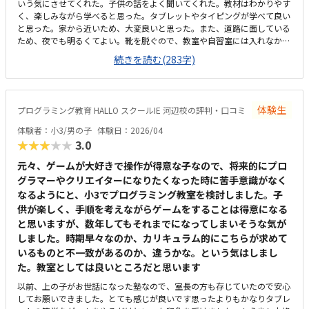
いう気にさせてくれた。子供の話をよく聞いてくれた。教材はわかりやす
く、楽しみながら学べると思った。タブレットやタイピングが学べて良い
と思った。家から近いため、大変良いと思った。また、道路に面している
ため、夜でも明るくてよい。靴を脱ぐので、教室や自習室には入れなかっ
たが、とても綺麗で、環境よく学べると思った。想定よりも維持費を含め
続きを読む(283字)
て金額がしたので、3にしました。タブレットとか持ち込みでもう少し安
くなるといいなと思った。子供は時間を忘れて、体験していたので、良か
った。家でも学べる環境にしてあげたい。
体験生
プログラミング教育 HALLO スクールIE 河辺校の評判・口コミ
体験者：小3/男の子
体験日：2026/04
★★★★★
3.0
元々、ゲームが大好きで操作が得意な子なので、将来的にプロ
グラマーやクリエイターになりたくなった時に苦手意識がなく
なるようにと、小3でプログラミング教室を検討しました。子
供が楽しく、手順を考えながらゲームをすることは得意になる
と思いますが、数年してもそれまでになってしまいそうな気が
しました。時期早々なのか、カリキュラム的にこちらが求めて
いるものと不一致があるのか、違うかな。という気はしまし
た。教室としては良いところだと思います
以前、上の子がお世話になった塾なので、室長の方も存じていたので安心
してお願いできました。とても感じが良いです思ったよりもかなりタブレ