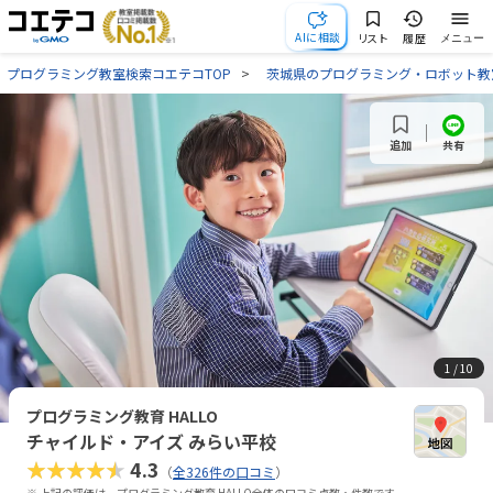
AIに相談
リスト
履歴
メニュー
プログラミング教室検索コエテコTOP
茨城県のプログラミング・ロボット教
共有
追加
1
/ 10
プログラミング教育 HALLO
チャイルド・アイズ みらい平校
★★★★★
4.3
（
全326件の口コミ
）
※ 上記の評価は、プログラミング教育 HALLO全体の口コミ点数・件数です