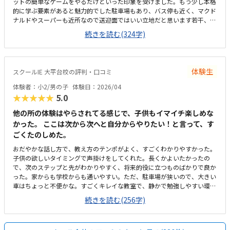
ットの簡単なゲームをやるだけといった印象を受けました。もう少し本格
的に学ぶ要素があると魅力的でした駐車場もあり、バス停も近く、マクド
ナルドやスーパーも近所なので送迎面ではいい立地だと思います若干、狭
さは感じますが、清潔感はあります。土禁なのでとても綺麗です。タブレ
続きを読む(324字)
ットではなくちゃんとしたパソコンがあるといいのになと思いますゲーム
要素が強いカリキュラムにしては高額に感じてしまいました。設備費や教
材費のようなものを含めると結構負担なので、成長を感じにくいプログラ
ミングの適正料金がわかりません子供は楽しかったようです
体験生
スクールIE 大平台校の評判・口コミ
体験者：小2/男の子
体験日：2026/04
★★★★★
5.0
他の所の体験はやらされてる感じで、子供もイマイチ楽しめな
かった。 ここは次から次へと自分からやりたい！と言って、す
ごくたのしめた。
おだやかな話し方で、教え方のテンポがよく、すごくわかりやすかった。
子供の欲しいタイミングで声掛けをしてくれた。長くかよいたかったの
で、次のステップと先がわかりやすく、将来的役に立つものばかりで良か
った。家からも学校からも通いやすい。ただ、駐車場が狭いので、大きい
車はちょっと不便かな。すごくキレイな教室で、静かで勉強しやすい環境
だった。椅子も机も玄関もキレイだった。先行投資だと思ってます。ちょ
続きを読む(256字)
っと高め。半年に一回またお金がまとまってかかるのは、痛いかな。教え
方のテンポがちょうどよく、子供がすごく楽しめました。