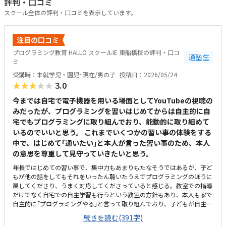
評判・口コミ
スクール全体の評判・口コミを表示しています。
注目の口コミ
プログラミング教育 HALLO スクールIE 東船橋校の評判・口コ
通塾生
ミ
受講時：未就学児・園児~現在/男の子
投稿日：2026/05/24
★★★★★
3.0
今までは自宅で電子機器を用いる場面としてYouTubeの視聴の
みだったが、プログラミングを習いはじめてからは自主的に自
宅でもプログラミングに取り組んでおり、能動的に取り組めて
いるのでいいと思う。 これまでいくつかの習い事の体験をする
中で、はじめて｢通いたい｣と本人が言った習い事のため、本人
の意思を尊重して見守っていきたいと思う。
年長ではじめての習い事で、集中力もあまりもたなそうではあるが、子ど
もが他の話をしてもそれをいったん聴いたうえでプログラミングのほうに
戻してくださり、うまく対応してくださっていると感じる。教室での指導
だけでなく自宅での自主学習も行うという教室の方針もあり、本人も家で
自主的に｢プログラミングやる｣と言って取り組んでおり、子どもが自主的
に取り組みたくなる教材だと感じる。駅からも程近く、駐輪場もあるため
続きを読む(391字)
通いやすいと思う。ただ、プログラミングHALLOを目的に来ると個別指導