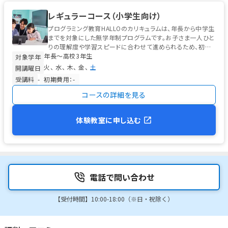
レギュラーコース（小学生向け）
プログラミング教育HALLOのカリキュラムは、年長から中学生
までを対象にした無学年制プログラムです。お子さま一人ひと
りの理解度や学習スピードに合わせて進められるため、初心
年長〜高校3年生
者から経験者まで安心して...
対象学年
火
水
木
金
土
開講曜日
受講料
-
初期費用：-
コースの詳細を見る
体験教室に申し込む
電話で問い合わせ
【受付時間】10:00-18:00（※日・祝除く）