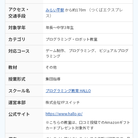
アクセス・
（つくばエクスプレ
みらい平駅
から約170m
交通手段
ス）
対象学年
年長～中学3年生
カテゴリ
プログラミング・ロボット教室
対応コース
ゲーム制作
プログラミング
ビジュアルプログ
ラミング
教材
その他
授業形式
集団指導
スクール名
プログラミング教育 HALLO
運営本部
株式会社YPスイッチ
公式サイト
https://www.hallo.jp/
※こちらの教室は、口コミ投稿でのAmazonギフト
カードプレゼント対象外です