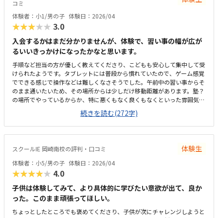
コミ
体験者：小1/男の子
体験日：2026/04
★★★★★
3.0
入会するかはまだ分かりませんが、体験で、習い事の幅が広が
るいいきっかけになったかなと思います。
手順など担当の方が優しく教えてくださり、こどもも安心して集中して受
けられたようです。タブレットには普段から慣れていたので、ゲーム感覚
でできる感じで操作などは難しくなさそうでした。午前中の習い事からそ
のまま通いたいため、その場所からは少しだけ移動距離があります。塾？
の場所でやっているからか、特に悪くもなく良くもなくといった雰囲気で
すが、集中はできるのかなと思います。習い事と習い事の合間にできれば
続きを読む(272字)
と思って探していますが、少し高めだなという印象があります。まだ内容
をちゃんとやっていないので何とも言えませんが、興味はありそうな項目
だなと思います。
体験生
スクールIE 岡崎南校の評判・口コミ
体験者：小5/男の子
体験日：2026/04
★★★★★
4.0
子供は体験してみて、より具体的に学びたい意欲が出て、良か
った。このまま頑張ってほしい。
ちょっとしたところでも褒めてくださり、子供が次にチャレンジしようと