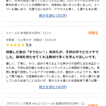
事で、大手の会社で使っているシステムと同じプログラマーの人が作った
教材を使っていくとの説明があり、将来的に役に立つと思いました。スー
パーも隣にあり、大通り沿いなので、アクセスも良く、人通りもある場所
なので、安心です。いつもキレイに掃除もされていて、雰囲気も良く過ご
続きを読む(292字)
しやすいと思います。ただ、靴を脱ぐ所と中の境がマットだけなのて、雨
が強い日は大丈夫かなっと思います。まだ通い始めたばかりなのでわから
ないが、追加でかかるとかはなさそうなので、良かったです。
体験生
スクールIE 茅場町校の評判・口コミ
体験者：小2/男の子
体験日：2026/04
★★★★★
5.0
体験した後の「やりたい！」気持ちが、子供の中でピカイチで
した。興味を持たせてくれる教材で多くを学んでほしいです。
優しく、丁寧に、かつ、自分で考えるような声がけが自然と出る先生だっ
たため、子供も初対面とは思えないリラックスした雰囲気で体験した。実
際に教室で使用しているアプリを体験したが、面白かったようです。集中
して取り組み、大変興味を持っていました。駅から近く、大きい通りに面
しているため迷うことはないが、家から少々遠いため自転車で通う必要が
あり、車どおりが多い通りをいくつも通るのが心配。体験教室と実際の教
続きを読む(343字)
室が同じかどうか不明なため評価は３に。体験した教室は特に問題はない
と思う。少々高めに思う。しかし、おそらく共同開発されたアプリなの
で、仕方がないのではと理解した。大きく分けて二種類の教材を利用で
き、どちらもプログラミングを学ぶが、それを多方面から学べるのが素人
プログラミング教育 HALLO スクールIE 船橋本町校の評判・口
体験生
から見ても良いのではと思った。