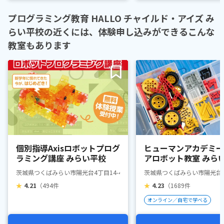
プログラミング教育 HALLO チャイルド・アイズ み
らい平校の近くには、体験申し込みができるこんな
教室もあります
個別指導Axisロボットプログ
ヒューマンアカデミー
ラミング講座 みらい平校
アロボット教室 みら
茨城県つくばみらい市陽光台4丁目14-4 ハイツYH3 1階
茨城県つくばみらい市陽光台4丁目
★
4.21
（494件
★
4.23
（1689件
オンライン／自宅で学べる