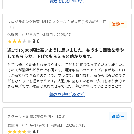
続きを読む(540字)
繋げ将来必要な力まで着実に身に付けることが出来そうだと感じた。ま
た、ゲームを作成し他の生徒から評価をうけることが出来るという仕組み
も、子どもが興味をもって取り組めそうだと感じた。駅からさほど離れて
おらず、自転車置場もあるため通いやすいと思うただ、看板としては同教
プログラミング教育 HALLO スクールIE 足立鹿浜校の評判・口
体験生
室内で行われている【個別指導スクールIE】の表記しか見受けられず、
コミ
【HALLO】の教室が別にあるのか少し迷ってしまった。教室内の色調も明
体験者：小5/男の子
体験日：2026/07
るく、居心地はいいと感じた。ただ、同一の教室内で教科学習の個別指導
★★★★★
3.0
も行われているため、未就学児のプログラミング指導の声が、他の子の学
習の妨げにならないか気にかかる料金設定は特に目立って高くも低くもな
週1で15,000円は高いように思いました。もう少し回数を増や
く適正だと感じた。4月のキャンペーンで入会費無料という説明もあり、
してもらうか、下げてもらえると助かります。
体験時に入会を決めた
とても優しく説明もわかりやすく、子どもに寄り添ってくださいました。
その人が講師かどうかは不明です。月謝も高いのとアイパッドがあったほ
うが家でもできるとのことで、プラスで出費だなと。家からは近いのでこ
どもひとりでも通えそうです。大通りに面しているので人目もあり安心で
きる場所です。教室は見れませんでした。塾が経営しているとのことで塾
の方の教室は少し覗けました。建物自体が古い感じでした。週1で15,000
続きを読む(283字)
円は高いように思いました。もう少し回数を増やしてもらうか、下げても
らえると助かります。説明してくれた方はとても説明がわかりやすく、こ
どもに寄り添ってくださいました。
通塾生
スクールIE 朝霞台校の評判・口コミ
受講時：小4~現在/男の子
投稿日：2026/07/18
★★★★★
4.0