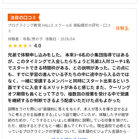
スクールIEの看板しかないため、初回は少し迷ってしまった。プログラミ
ング教室と個別指導塾が同じ空間内で行われているため、プログラミング
中にまわりから数学や英語の指導の声が聞こえる。全体的に学習に集中で
注目の口コミ
きる環境だと思う。受講している子どもがまだ未就学児であるため、未就
プログラミング教育 HALLO スクールIE 東船橋校の評判・口コ
学児のプログラミングとしては割高のように感じる。
体験生
ミ
体験者：年長/男の子
体験日：2026/04
★★★★★
4.0
兄弟で体験申し込みをした。 本来3~6名の小集団指導ではある
が、このタイミングで入会したらちょうど兄弟2人対コーチ1名
でスタートできる時間枠がある、との説明があった。この点に
も、すでに学習の進んでいる子たちの中に途中から入るのでは
なく、一緒に受講するメンバーと同時にスタート出来るという
面ですぐに入会するメリットがあると感じた また、クーリング
オフ期限も長くとって下さり、複数回の授業を受ける中で受講
を継続するか判断できるよう配慮いただけた点もよかった
説明をうけた際には｢直接的に答えを与えず、本人が答えを導き出せるよ
うに考えさせる指導をする｣という話で聞いていたが、体験した子が就学
前のためか、｢こうするといいよ｣と直接的に説明している印象を受けた。
ただ、成功すると子どもと一緒に喜んでくれていた。現在高校で必修とな
っているプログラミングの学習について、日本語のビジュアル言語からは
じめ、本格的なテキストコーディングまでを段階的にステップアップして