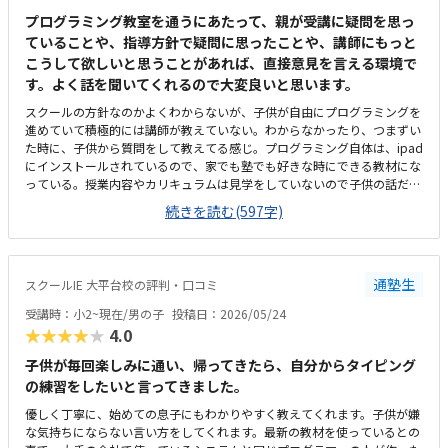
プログラミング教室を通うにあたって、親が受講に疑問を思っ
ていることや、指導方針で疑問に思ったことや、講師にもっと
こうして欲しいと思うことがあれば、直接意見を言える環境で
す。よく話を聞いてくれるので大変良いと思います。
スクールの方針なのかよくわからないが、子供が自由にプログラミングを
進めていて積極的には講師が教えていない。わからなかったり、つまずい
た時に、子供から質問をして教えてる感じ。プログラミング自体は、ipad
にインストールされているので、家でも塾でも好きな時にできる教材にな
っている。授業内容やカリキュラムは見学をしていないので子供の話だ
が、積極的に講師が教えていないみたい。月1回はプログラミングで作っ
続きを読む(597字)
たものを発表すると聞いていたが、実施してないみたい。駅からは徒歩で
すぐ来れる距離で、一本道だから迷うことなく来れるので立地は良いと思
います。駐車場はないので、車の送迎は路上駐車になります。駐輪スペー
スはあるので子供一人でも近い人なら行けると思います。奥の方まで覗い
通塾生
スクールIE 大平台校の評判・口コミ
たことはないので詳しくはわからないが、入り口や教室の内装は奇麗だと
思います。気軽に入りやすい感じがします。ひとそれぞれになってしまい
受講時：小2~現在/男の子
投稿日：2026/05/24
ますので何とも言えませんが、オンラインでなく、対面で教えてくれるの
★★★★★
4.0
で、妥当な金額と思います。子供には楽しいみたいで、家でも自由にプロ
グラミングを進めています。たまにゲームみたいなものを作っていて、親
子供が毎回楽しみに通い、帰ってきたら、自分からタイピング
に「やってみて」と言ってきます。プログラミング能力だけでなく創造力
の練習をしたいと言ってきました。
も養われているのかなと感じます。今のところは特にありません。オンラ
優しく丁寧に、始めての息子にもわかりやすく教えてくれます。子供が嫌
インでなく、対面での受講は、人と接する機会の場としても良いと思いま
な気持ちにならない言い方をしてくれます。最新の教材を使っているとの
す。