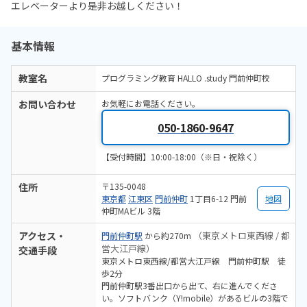
エレベーターより是非お越しください！
基本情報
教室名
プログラミング教育 HALLO .study 門前仲町校
お問い合わせ
お気軽にお電話ください。
050-1860-9647
【受付時間】10:00-18:00（※日・祝除く）
住所
〒135-0048
東京都
江東区
門前仲町
1丁目6-12 門前
地図
仲町MAビル 3階
アクセス・
（東京メトロ東西線 / 都
門前仲町駅
から約270m
営大江戸線）
交通手段
東京メトロ東西線/都営大江戸線 門前仲町駅 徒
歩2分
門前仲町駅3番出口から出て、右に進んでくださ
い。ソフトバンク（Y!mobile）があるビルの3階で