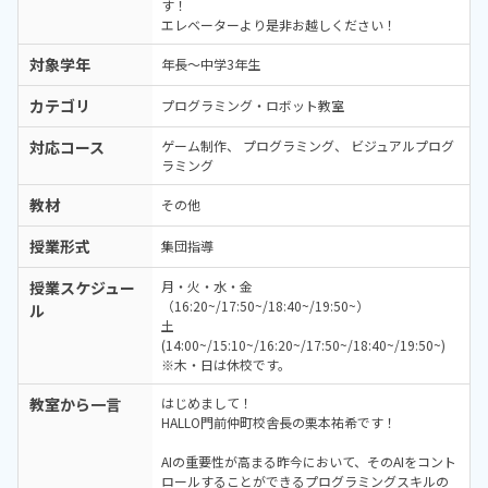
す！
エレベーターより是非お越しください！
対象学年
年長～中学3年生
カテゴリ
プログラミング・ロボット教室
対応コース
ゲーム制作
プログラミング
ビジュアルプログ
ラミング
教材
その他
授業形式
集団指導
授業スケジュー
月・火・水・金
（16:20~/17:50~/18:40~/19:50~）
ル
土
(14:00~/15:10~/16:20~/17:50~/18:40~/19:50~)
※木・日は休校です。
教室から一言
はじめまして！
HALLO門前仲町校舎長の栗本祐希です！
AIの重要性が高まる昨今において、そのAIをコント
ロールすることができるプログラミングスキルの