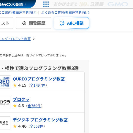
ご案内(教室運営者向け)
よくあるご質問(教室運営者向け)
リスト
閲覧履歴
AIに相談
ミング・ロボット教室
室の体験申し込みは、当サイトで行っておりません。
・相性で選ぶプログラミング教室3選
QUREOプログラミング教室
★
4.15
（
全1497件
）
プロクラ
★
4.3
（
全760件
）
デジタネ プログラミング教室
★
4.46
（
全558件
）