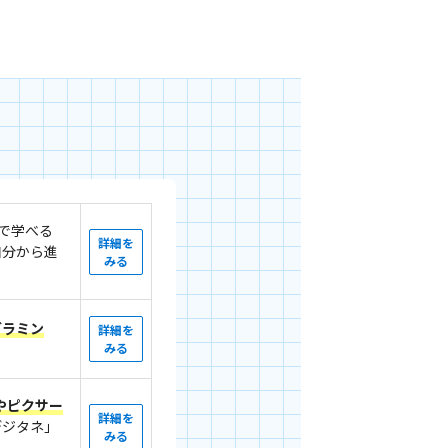
で学べる
詳細を
自分から進
みる
グラミン
詳細を
みる
ーやピクサー
詳細を
デジタネ」
みる