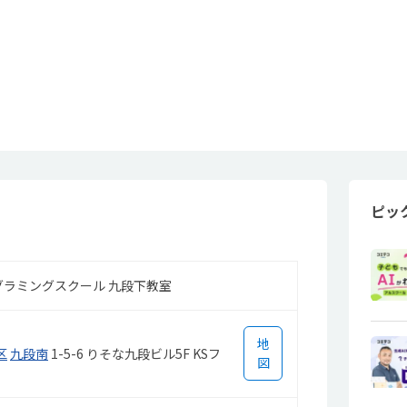
ピッ
グラミングスクール 九段下教室
地
区
九段南
1-5-6 りそな九段ビル5F KSフ
図