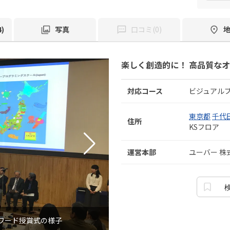
)
写真
口コミ(0)
楽しく創造的に！ 高品質な
対応コース
ビジュアル
東京都
千代
住所
KSフロア
運営本部
ユーバー 株
ワード授賞式の様子