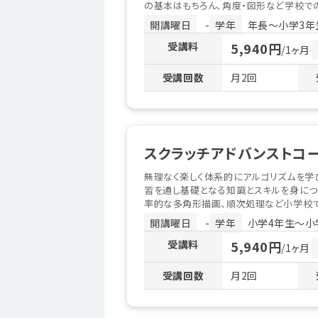
の基本はもちろん、角度・図形など学校での
開講曜日
-
学年
年長〜小学3年
受講料
5,940円
/1ヶ月
受講回数
月2回
スクラッチアドバンストコー
無理なく楽しく体系的にアルゴリズムを学
習を通し基礎となる知識とスキルを身につ
率的な多角形描画、順次処理など小学校で
開講曜日
-
学年
小学4年生〜小
受講料
5,940円
/1ヶ月
受講回数
月2回