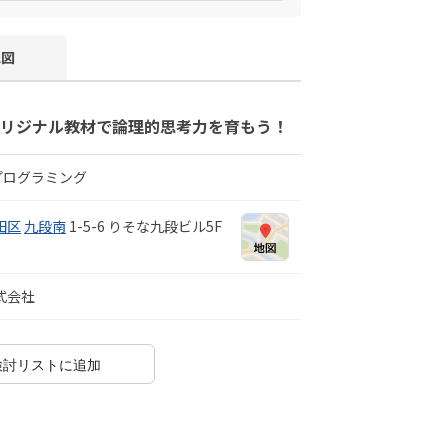
地図
オリジナル教材で論理的思考力を育もう！
プログラミング
田区
九段南
1-5-6 りそな九段ビル5F
式会社
検討リストに追加