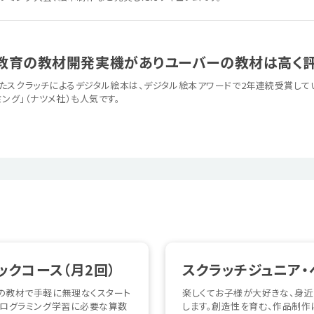
教育の教材開発実機がありユーバーの教材は高く評
たスクラッチによるデジタル絵本は、デジタル絵本アワードで2年連続受賞して
ミング」（ナツメ社）も人気です。
ックコース（月2回）
スクラッチジュニア・
の教材で手軽に無理なくスタート
楽しくてお子様が大好きな、身
プログラミング学習に必要な算数
します。創造性を育む、作品制