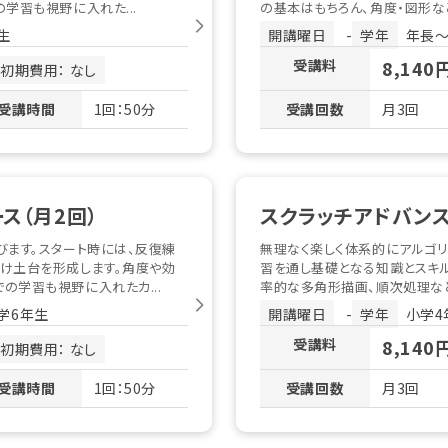
学習も視野に入れた...
の基本はもちろん、角度・図形な
生
開講曜日
-
学年
年長〜
受講料
8,140
初期費用： なし
受講時間
1回：50分
受講回数
月3回
ス（月2回）
スクラッチアドバンス
びます。スタート時には、反復練
無理なく楽しく体系的にアルゴリ
け土台を形成します。角度や効
習を通し基礎となる知識とスキ
の学習も視野に入れたカ...
率的な多角形描画、順次処理など
学6年生
開講曜日
-
学年
小学4
受講料
8,140
初期費用： なし
受講時間
1回：50分
受講回数
月3回