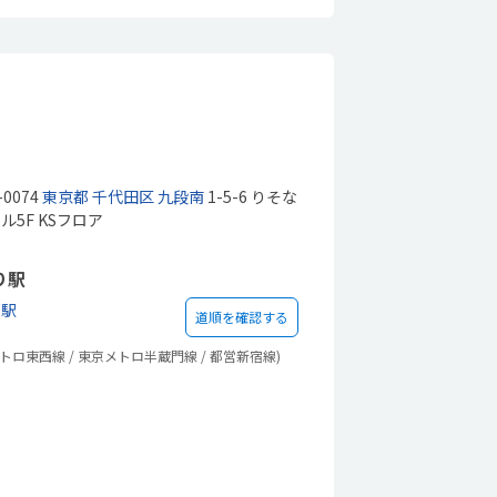
-0074
東京都
千代田区
九段南
1-5-6 りそな
ル5F KSフロア
り駅
下駅
道順を確認する
トロ東西線 / 東京メトロ半蔵門線 / 都営新宿線)