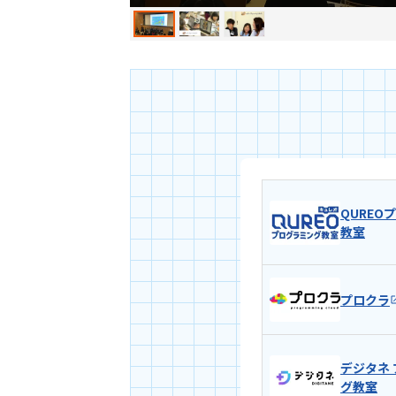
QUREO
教室
プロクラ
デジタネ
グ教室