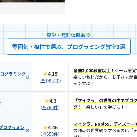
＼ 見学・無料体験あり ／
雰囲気・相性で選ぶ、プログラミング教室3選
全国3,000教室以上！
ゲーム感覚
★
4.15
プログラミング
楽しい教材だから、お子さまが
（
全1497件
）
んで学ぶ！
★
4.3
「マイクラ」の世界の中でプロ
グ！
「楽しい」を学びに！！
（
全760件
）
マイクラ、Roblox、ディズニ
★
4.46
 プログラミン
の作品の世界観で学べるのは「
（
全558件
）
だけ！！