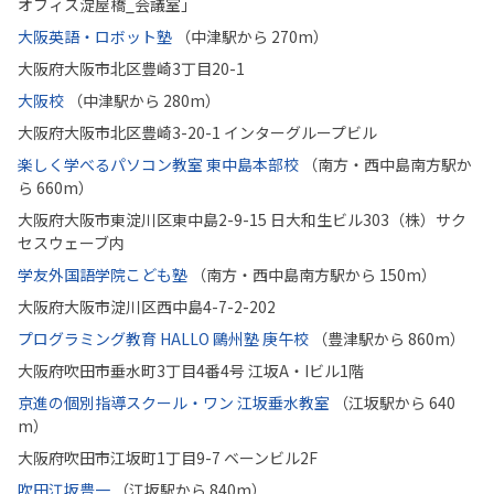
オフィス淀屋橋_会議室」
大阪英語・ロボット塾
（中津駅から 270m）
大阪府大阪市北区豊崎3丁目20-1
大阪校
（中津駅から 280m）
大阪府大阪市北区豊崎3-20-1 インターグループビル
楽しく学べるパソコン教室 東中島本部校
（南方・西中島南方駅か
ら 660m）
大阪府大阪市東淀川区東中島2-9-15 日大和生ビル303（株）サク
セスウェーブ内
学友外国語学院こども塾
（南方・西中島南方駅から 150m）
大阪府大阪市淀川区西中島4-7-2-202
プログラミング教育 HALLO 鷗州塾 庚午校
（豊津駅から 860m）
大阪府吹田市垂水町3丁目4番4号 江坂A・Iビル1階
京進の個別指導スクール・ワン 江坂垂水教室
（江坂駅から 640
m）
大阪府吹田市江坂町1丁目9-7 ベーンビル2F
吹田江坂豊一
（江坂駅から 840m）