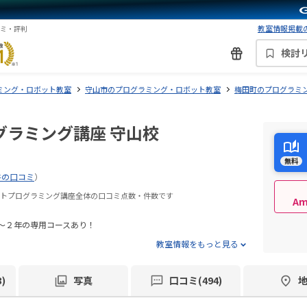
教室情報掲載の
コミ・評判
検討
ミング・ロボット教室
守山市のプログラミング・ロボット教室
梅田町のプログラミ
グラミング講座 守山校
無料
件の口コミ
）
ボットプログラミング講座全体の口コミ点数・件数です
A
～２年の専用コースあり！
教室情報をもっと見る
)
写真
口コミ(494)