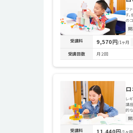
ファ
す。
のコ
開
受講料
9,570円
/1ヶ月
受講回数
月２回
ロ
レギ
講
的な
開
受講料
11,440円
/1ヶ