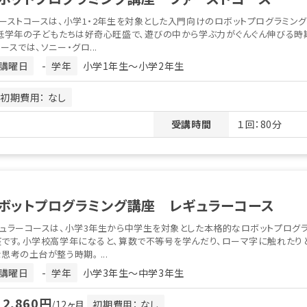
ーストコースは、小学1・2年生を対象とした入門向けのロボットプログラミン
低学年の子どもたちは好奇心旺盛で、遊びの中から学ぶ力がぐんぐん伸びる時期
ースでは、ソニー・グロ...
講曜日
-
学年
小学1年生〜小学2年生
初期費用： なし
受講時間
１回：80分
ボットプログラミング講座 レギュラーコース
ュラーコースは、小学3年生から中学生を対象とした本格的なロボットプログ
座です。小学校高学年になると、算数で不等号を学んだり、ローマ字に触れたり
思考の土台が整う時期。 ...
講曜日
-
学年
小学3年生〜中学3年生
2,860円
月
/12ヶ月
初期費用： なし