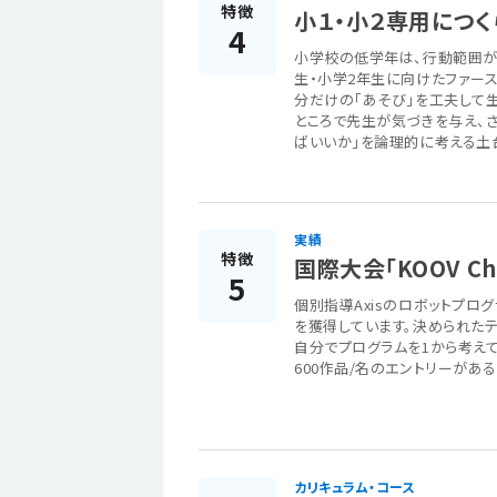
特徴
小１・小２専用につく
4
小学校の低学年は、行動範囲が
生・小学2年生に向けたファー
分だけの「あそび」を工夫して
ところで先生が気づきを与え、さ
ばいいか」を論理的に考える土
実績
特徴
国際大会「KOOV Ch
5
個別指導Axisのロボットプログ
を獲得しています。決められたテ
自分でプログラムを1から考えて
600作品/名のエントリーがあ
カリキュラム・コース