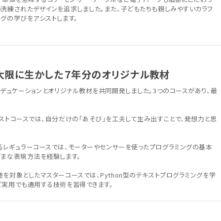
い洗練されたデザインを追求しました。また、子どもたちも親しみやすいカラフ
グの学びをアシストします。
最大限に生かした７年分のオリジナル教材
エデュケーションとオリジナル教材を共同開発しました。3つのコースがあり、最
ーストコースでは、自分だけの「あそび」を工夫して生み出すことで、発想力と思
るレギュラーコースでは、モーターやセンサーを使ったプログラミングの基本
ざまな表現方法を経験します。
を対象としたマスターコースでは、Python型のテキストプログラミングを学
ど実用でも通用する技術を習得できます。