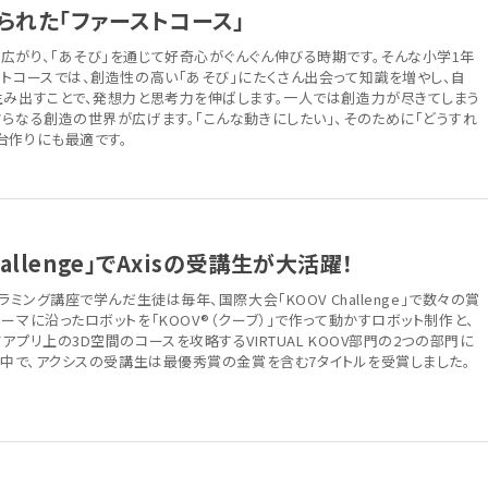
られた「ファーストコース」
広がり、「あそび」を通じて好奇心がぐんぐん伸びる時期です。そんな小学1年
ストコースでは、創造性の高い「あそび」にたくさん出会って知識を増やし、自
生み出すことで、発想力と思考力を伸ばします。一人では創造力が尽きてしまう
らなる創造の世界が広げます。「こんな動きにしたい」、そのために「どうすれ
台作りにも最適です。
allenge」でAxisの受講生が大活躍！
ラミング講座で学んだ生徒は毎年、国際大会「KOOV Challenge」で数々の賞
ーマに沿ったロボットを「KOOV®（クーブ）」で作って動かすロボット制作と、
アプリ上の3D空間のコースを攻略するVIRTUAL KOOV部門の2つの部門に
る中で、アクシスの受講生は最優秀賞の金賞を含む7タイトルを受賞しました。