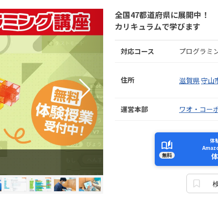
全国47都道府県に展開中！
カリキュラムで学びます
対応コース
プログラミ
住所
滋賀県
守山
運営本部
ワオ・コー
体
Ama
無料
体