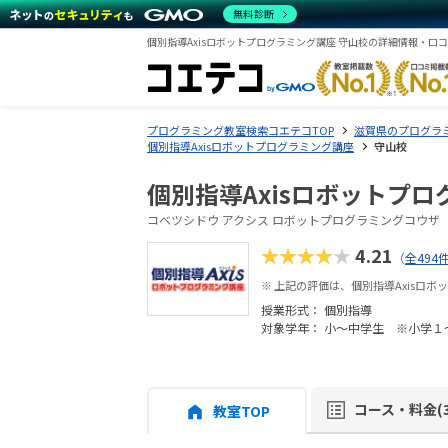
無料診断
個別指導Axisロボットプログラミング講座 守山校の詳細情報・口
プログラミング教室検索コエテコTOP
滋賀県のプログラ
個別指導Axisロボットプログラミング講座
守山校
個別指導Axisロボットプロ
コベツシドウ アクシス ロボットプログラミングコウザ
★★★★★
4.21
（
全494
※ 上記の評価は、個別指導Axisロ
授業形式：
個別指導
対象学年： 小～中学生 ※小学１
コース・料金(3
教室TOP