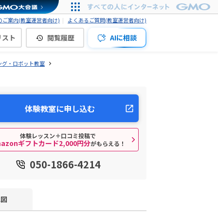
ご案内(教室運営者向け)
よくあるご質問(教室運営者向け)
リスト
閲覧履歴
AIに相談
ング・ロボット教室
体験教室に申し込む
体験レッスン＋口コミ投稿で
mazonギフトカード2,000円分
がもらえる！
050-1866-4214
地図