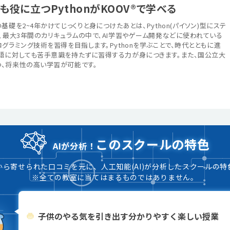
役に立つPythonがKOOV®で学べる
礎を2~4年かけてじっくりと身につけたあとは、Python(パイソン)型にステ
、最大3年間のカリキュラムの中で、AI学習やゲーム開発などに使われている
グラミング技術を習得を目指します。Pythonを学ぶことで、時代とともに進
語に対しても苦手意識を持たずに習得する力が身につきます。また、国公立大
、将来性の高い学習が可能です。
このスクールの特色
AIが分析！
から寄せられた口コミを元に、人工知能(AI)が分析したスクールの特
※全ての教室に当てはまるものではありません。
子供のやる気を引き出す分かりやすく楽しい授業