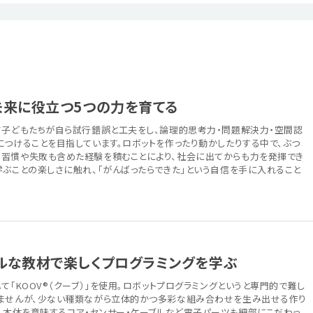
未来に役立つ5つの力を育てる
て子どもたちが自ら試行錯誤と工夫をし、論理的思考力・問題解決力・空間認
につけることを目指しています。ロボットを作ったり動かしたりする中で、ぶつ
習慣や失敗も含めた経験を積むことにより、社会に出てからも力を発揮でき
学ぶことの楽しさに触れ、「がんばったらできた」という自信を手に入れること
ルな教材で楽しくプログラミングを学ぶ
て「KOOV®（クーブ）」を使用。ロボットプログラミングというと専門的で難し
ませんが、少ない種類ながら立体的かつ多彩な組み合わせを生み出せる作り
す。本体を意味するコア・センサー・ケーブルなど電子パーツも細部にこだわっ