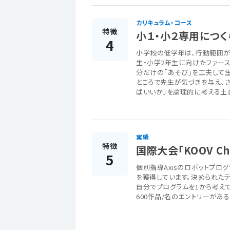
カリキュラム・コース
特徴
小１・小２専用につく
4
小学校の低学年は、行動範囲が
生・小学2年生に向けたファー
分だけの「あそび」を工夫して
ところで先生が気づきを与え、さ
ばいいか」を論理的に考える土
実績
特徴
国際大会「KOOV Ch
5
個別指導Axisのロボットプログ
を獲得しています。決められたテ
自分でプログラムを1から考えて
600作品/名のエントリーがあ