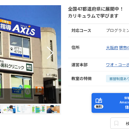
全国47都道府県に展開中！
カリキュラムで学びます
対応コース
プログラミ
住所
大阪府
堺市
運営本部
ワオ・コー
教室の特徴
振替制度あ
体
Ama
無料
体