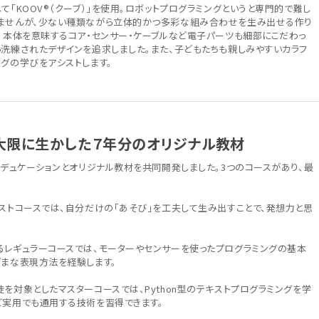
て「KOOV®（クーブ）」を使用。ロボットプログラミングというと専門的で難し
ませんが、少ない種類ながら立体的かつ多彩な組み合わせを生み出せる作り
す。本体を意味するコア・センサー・ケーブルなど電子パーツも細部にこだわっ
い洗練されたデザインを追求しました。また、子どもたちも親しみやすいカラフ
グの学びをアシストします。
最大限に生かした７年分のオリジナル教材
エデュケーションとオリジナル教材を共同開発しました。3つのコースがあり、最
ーストコースでは、自分だけの「あそび」を工夫して生み出すことで、発想力と思
るレギュラーコースでは、モーターやセンサーを使ったプログラミングの基本
ざまな表現方法を経験します。
を対象としたマスターコースでは、Python型のテキストプログラミングを学
ど実用でも通用する技術を習得できます。