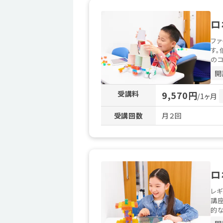
ロ
ファ
す。
のコ
開
受講料
9,570円
/1ヶ月
受講回数
月２回
ロ
レギ
講
的な