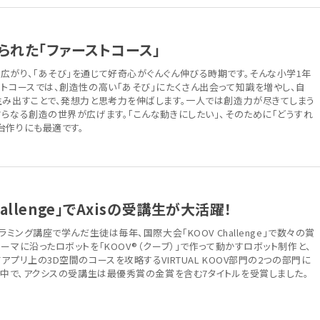
られた「ファーストコース」
広がり、「あそび」を通じて好奇心がぐんぐん伸びる時期です。そんな小学1年
ストコースでは、創造性の高い「あそび」にたくさん出会って知識を増やし、自
生み出すことで、発想力と思考力を伸ばします。一人では創造力が尽きてしまう
らなる創造の世界が広げます。「こんな動きにしたい」、そのために「どうすれ
台作りにも最適です。
allenge」でAxisの受講生が大活躍！
ラミング講座で学んだ生徒は毎年、国際大会「KOOV Challenge」で数々の賞
ーマに沿ったロボットを「KOOV®（クーブ）」で作って動かすロボット制作と、
アプリ上の3D空間のコースを攻略するVIRTUAL KOOV部門の2つの部門に
る中で、アクシスの受講生は最優秀賞の金賞を含む7タイトルを受賞しました。