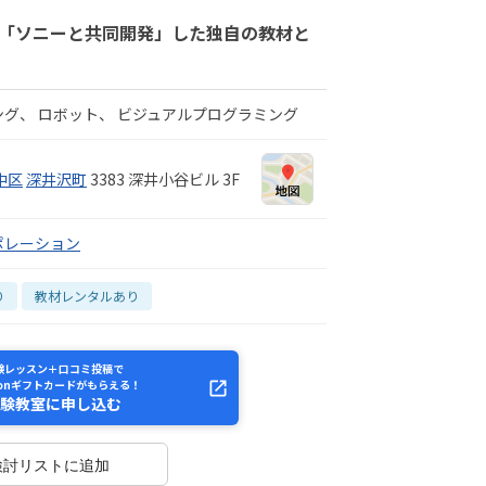
 「ソニーと共同開発」した独自の教材と
ング
ロボット
ビジュアルプログラミング
中区
深井沢町
3383 深井小谷ビル 3F
ポレーション
り
教材レンタルあり
験レッスン＋口コミ投稿で
zonギフトカードがもらえる！
験教室に申し込む
検討リストに追加