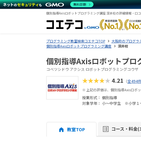
無料診断
個別指導Axisロボットプログラミング講座 深井校の詳細情報・口
プログラミング教室検索コエテコTOP
大阪府のプログラ
個別指導Axisロボットプログラミング講座
深井校
個別指導Axisロボットプロ
コベツシドウ アクシス ロボットプログラミングコウザ
★★★★★
4.21
（
全494
※ 上記の評価は、個別指導Axisロ
授業形式：
個別指導
対象学年： 小～中学生 ※小学１
コース・料金(3
教室TOP