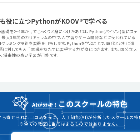
役に立つPythonがKOOV®で学べる
礎を2~4年かけてじっくりと身につけたあとは、Python(パイソン)型にステ
、最大3年間のカリキュラムの中で、AI学習やゲーム開発などに使われている
グラミング技術を習得を目指します。Pythonを学ぶことで、時代とともに進
語に対しても苦手意識を持たずに習得する力が身につきます。また、国公立大
、将来性の高い学習が可能です。
このスクールの特色
AIが分析！
から寄せられた口コミを元に、人工知能(AI)が分析したスクールの特
※全ての教室に当てはまるものではありません。