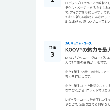
ロボットプログラミング教材とし
そうなイメージもあるかもしれ
で、アイデアを形にしやすいで
ており、新しい教材にふさわし
ルな構成で、楽しいプログラミン
カリキュラム・コース
特徴
KOOV®の魅力を
3
KOOV®のソニー・グローバル
大で7年間の受講が可能です。
小学1年生・2年生向けのファ
考力を伸ばします。
小学3年生以上を推奨としてい
を学びながら、ロボットでさま
レギュラーコースを修了した生徒
ぶことで、仮設を立てる訓練な