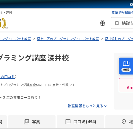
教室情報掲載の
コミ・評判
検討
ミング・ロボット教室
堺市中区のプログラミング・ロボット教室
深井沢町のプログ
グラミング講座 深井校
無料
件の口コミ
）
ボットプログラミング講座全体の口コミ点数・件数です
A
～２年の専用コースあり！
教室情報をもっと見る
)
写真
口コミ(494)