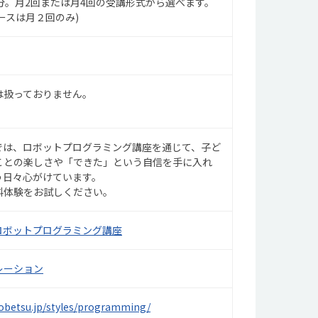
分。月2回または月4回の受講形式から選べます。
ースは月２回のみ)
は扱っておりません。
sでは、ロボットプログラミング講座を通じて、子ど
ことの楽しさや「できた」という自信を手に入れ
う日々心がけています。
料体験をお試しください。
sロボットプログラミング講座
レーション
kobetsu.jp/styles/programming/