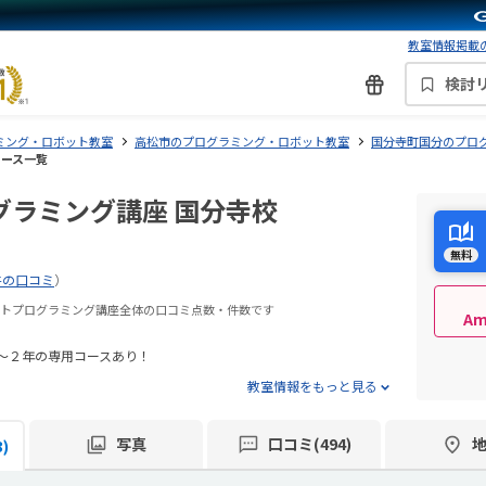
教室情報掲載の
検討
ミング・ロボット教室
高松市のプログラミング・ロボット教室
国分寺町国分のプロ
コース一覧
グラミング講座 国分寺校
無料
件の口コミ
）
ボットプログラミング講座全体の口コミ点数・件数です
A
～２年の専用コースあり！
教室情報をもっと見る
写真
口コミ(494)
)