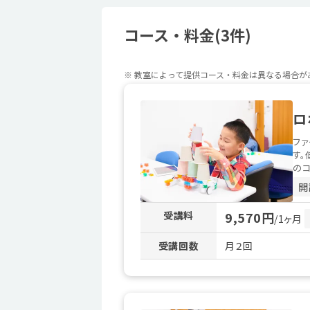
コース・料金(3件)
※ 教室によって提供コース・料金は異なる場合
ロ
ファ
す。
のコ
開
受講料
9,570円
/1ヶ月
受講回数
月２回