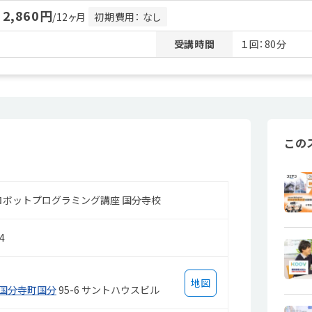
2,860円
月
/12ヶ月
初期費用： なし
受講時間
１回：80分
この
sロボットプログラミング講座 国分寺校
4
地図
国分寺町国分
95-6 サントハウスビル