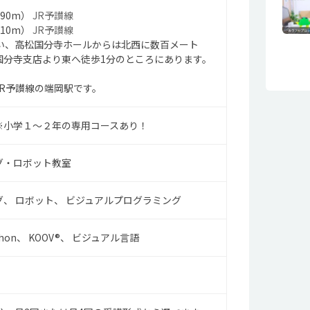
590m）
JR予讃線
810m）
JR予讃線
沿い、高松国分寺ホールからは北西に数百メート
国分寺支店より東へ徒歩1分のところにあります。
JR予讃線の端岡駅です。
※小学１～２年の専用コースあり！
グ・ロボット教室
グ
ロボット
ビジュアルプログラミング
hon
KOOV®
ビジュアル言語