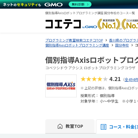
無料診断
個別指導Axisロボットプログラミング講座 国分寺校のコース一覧
プログラミング教室検索コエテコTOP
香川県のプログラ
個別指導Axisロボットプログラミング講座
国分寺校
個別指導Axisロボットプロ
コベツシドウ アクシス ロボットプログラミングコウザ
★★★★★
4.21
（
全494
※ 上記の評価は、個別指導Axisロ
授業形式：
個別指導
対象学年： 小～中学生 ※小学１
教室TOP
コース・料金(3