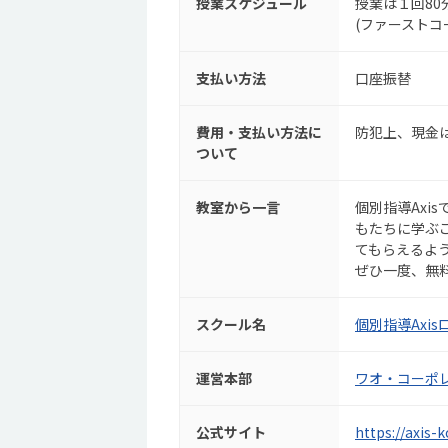
授業スケジュール
授業は１回80
(ファーストコ
支払い方法
口座振替
費用・支払い方法に
防犯上、現金
ついて
教室から一言
個別指導Axi
もたちに学ぶ
てもらえるよ
ぜひ一度、無
スクール名
個別指導Axi
運営本部
ワオ・コーポ
公式サイト
https://axis-