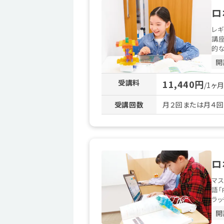
ロ
レギ
講
的な
開
受講料
11,440円
/1ヶ
受講回数
月２回または月４
ロ
マス
語「
ラッ
開