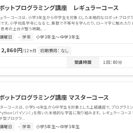
ボットプログラミング講座 レギュラーコース
ュラーコースは、小学3年生から中学生を対象とした本格的なロボットプログ
座です。小学校高学年になると、算数で不等号を学んだり、ローマ字に触れたり
思考の土台が整う時期。 ...
講曜日
-
学年
小学3年生〜中学3年生
2,860円
月
/12ヶ月
初期費用： なし
回
受講時間
１回：80分
ボットプログラミング講座 マスターコース
ターコースは、小学5・6年生から中学生を対象とした上級講座で、プログラミ
Python（パイソン）」を用いた本格的な学習に取り組みます。 レギュラーコース
チ型プログラ...
講曜日
-
学年
小学5年生〜中学3年生