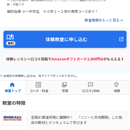
数・件数です
個別指導
小～中学生 ※小学１～２年の専用コースあり！
教室情報をもっと見る
体験教室に申し込む
無料
体験レッスン＋口コミ投稿で
Amazonギフトカード2,000円分
がもらえる！
※ 金城校の体験申し込みは、当サイトで行っておりません。
教室トップ
コース・料金
写真
口コミ(494)
地図
教室の特徴
全国47都道府県に展開中！ 「ソニーと共同開発」した独
自の教材とカリキュラムで学びます