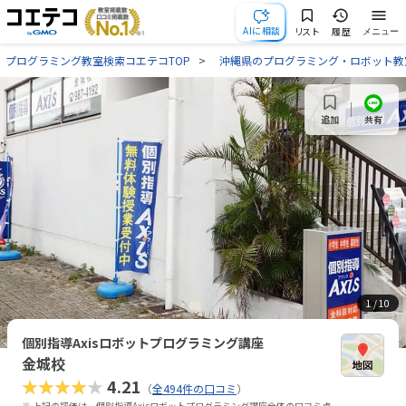
AIに相談
リスト
履歴
メニュー
プログラミング教室検索コエテコTOP
沖縄県のプログラミング・ロボット教
共有
追加
1
/ 10
個別指導Axisロボットプログラミング講座
金城校
★★★★★
4.21
（
全494件の口コミ
）
※ 上記の評価は、個別指導Axisロボットプログラミング講座全体の口コミ点