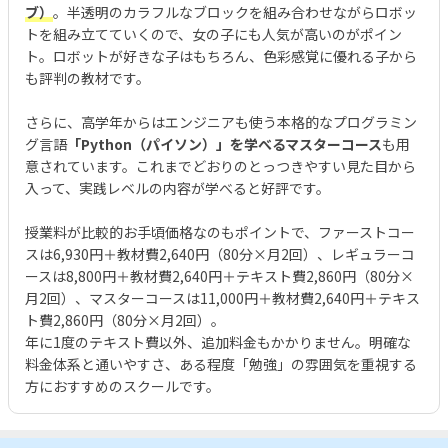
ブ）
。半透明のカラフルなブロックを組み合わせながらロボッ
トを組み立てていくので、女の子にも人気が高いのがポイン
ト。ロボットが好きな子はもちろん、色彩感覚に優れる子から
も評判の教材です。
さらに、高学年からはエンジニアも使う本格的なプログラミン
グ言語
「Python（パイソン）」を学べるマスターコース
も用
意されています。これまでどおりのとっつきやすい見た目から
入って、実践レベルの内容が学べると好評です。
授業料が比較的お手頃価格なのもポイントで、ファーストコー
スは6,930円＋教材費2,640円（80分×月2回）、レギュラーコ
ースは8,800円＋教材費2,640円＋テキスト費2,860円（80分×
月2回）、マスターコースは11,000円＋教材費2,640円＋テキス
ト費2,860円（80分×月2回）。
年に1度のテキスト費以外、追加料金もかかりません。明確な
料金体系と通いやすさ、ある程度「勉強」の雰囲気を重視する
方におすすめのスクールです。