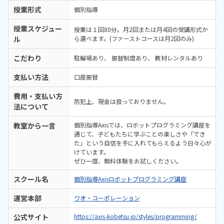
授業形式
個別指導
授業スケジュー
授業は１回80分。月2回または月4回の受講形式か
ル
ら選べます。(ファーストコースは月2回のみ)
こだわり
駐輪場あり
振替制度あり
教材レンタルあり
支払い方法
口座振替
費用・支払い方
防犯上、現金は扱っておりません。
法について
教室から一言
個別指導Axisでは、ロボットプログラミング講座を
通じて、子どもたちに学ぶことの楽しさや「でき
た」という自信を手に入れてもらえるよう日々心が
けています。
ぜひ一度、無料体験をお試しください。
スクール名
個別指導Axisロボットプログラミング講座
運営本部
ワオ・コーポレーション
公式サイト
https://axis-kobetsu.jp/styles/programming/