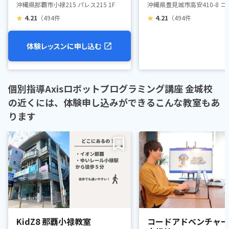
沖縄県那覇市小禄215 パレス215 1F
沖縄県豊見城市高安410-8 コ
★
4.21
（494件
★
4.21
（494件
体験レッスンに申し込む
個別指導Axisロボットプログラミング講座 金城校
の近くには、体験申し込みができるこんな教室もあ
ります
KidZ8 那覇小禄教室
コードアドベンチャー