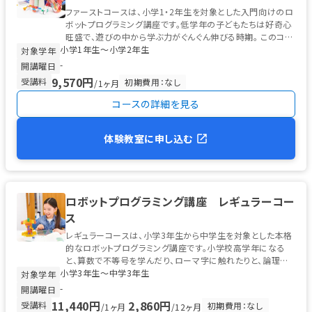
ファーストコースは、小学1・2年生を対象とした入門向けのロ
ボットプログラミング講座です。低学年の子どもたちは好奇心
旺盛で、遊びの中から学ぶ力がぐんぐん伸びる時期。 このコー
小学1年生〜小学2年生
スでは、ソニー・グロ...
対象学年
-
開講曜日
9,570円
受講料
初期費用：なし
/1ヶ月
コースの詳細を見る
体験教室に申し込む
ロボットプログラミング講座 レギュラーコー
ス
レギュラーコースは、小学3年生から中学生を対象とした本格
的なロボットプログラミング講座です。小学校高学年になる
と、算数で不等号を学んだり、ローマ字に触れたりと、論理的
小学3年生〜中学3年生
な思考の土台が整う時期。 ...
対象学年
-
開講曜日
11,440円
2,860円
受講料
初期費用：なし
/1ヶ月
/12ヶ月