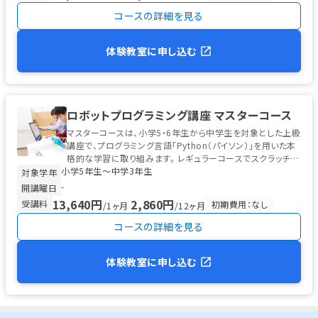
コースの詳細を見る
体験教室に申し込む
ロボットプログラミング講座 マスターコース
マスターコースは、小学5・6年生から中学生を対象とした上級
講座で、プログラミング言語「Python（パイソン）」を用いた本
格的な学習に取り組みます。 レギュラーコースでスクラッチ型
小学5年生〜中学3年生
プログラ...
対象学年
-
開講曜日
13,640円
2,860円
受講料
初期費用：なし
/1ヶ月
/12ヶ月
コースの詳細を見る
体験教室に申し込む