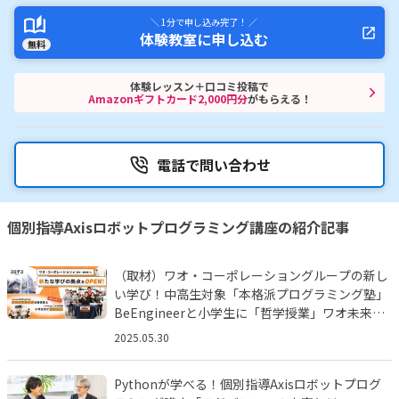
＼ 1分で申し込み完了！ ／
体験教室に申し込む
無料
体験レッスン＋口コミ投稿で
Amazonギフトカード2,000円分
がもらえる！
電話で問い合わせ
個別指導Axisロボットプログラミング講座の紹介記事
（取材）ワオ・コーポレーショングループの新し
い学び！中高生対象「本格派プログラミング塾」
BeEngineerと小学生に「哲学授業」ワオ未来塾
とは!?
2025.05.30
Pythonが学べる！個別指導Axisロボットプログ