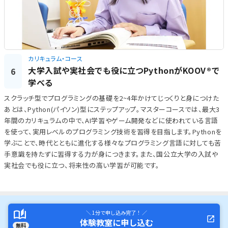
カリキュラム・コース
大学入試や実社会でも役に立つPythonがKOOV®で
6
学べる
スクラッチ型でプログラミングの基礎を2~4年かけてじっくりと身につけた
あとは、Python(パイソン)型にステップアップ。マスターコースでは、最大3
年間のカリキュラムの中で、AI学習やゲーム開発などに使われている言語
を使って、実用レベルのプログラミング技術を習得を目指します。Pythonを
学ぶことで、時代とともに進化する様々なプログラミング言語に対しても苦
手意識を持たずに習得する力が身につきます。また、国公立大学の入試や
実社会でも役に立つ、将来性の高い学習が可能です。
＼ 1分で申し込み完了！ ／
体験教室に申し込む
無料