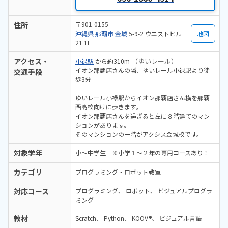
住所
〒901-0155
沖縄県
那覇市
金城
5-9-2 ウエストヒル
地図
21 1F
アクセス・
（ゆいレール）
小禄駅
から約310m
イオン那覇店さんの隣、ゆいレール小禄駅より徒
交通手段
歩3分
ゆいレール小禄駅からイオン那覇店さん横を那覇
西高校向けに歩きます。
イオン那覇店さんを過ぎると左に８階建てのマン
ションがあります。
そのマンションの一階がアクシス金城校です。
対象学年
小～中学生 ※小学１～２年の専用コースあり！
カテゴリ
プログラミング・ロボット教室
対応コース
プログラミング
ロボット
ビジュアルプログラ
ミング
教材
Scratch
Python
KOOV®
ビジュアル言語