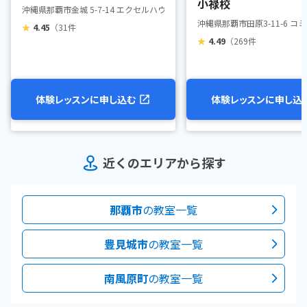
小禄校
沖縄県那覇市金城 5-7-14 エクセルハウス2F-A
沖縄県那覇市田原3-11-6 コ
★
4.45
（31件
★
4.49
（269件
体験レッスンに申し込む
体験レッスンに申し込
近くのエリアから探す
那覇市
の教室一覧
豊見城市
の教室一覧
南風原町
の教室一覧