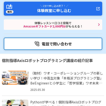
＼ 1分で申し込み完了！ ／
体験教室に申し込む
無料
体験レッスン＋口コミ投稿で
Amazonギフトカード2,000円分
がもらえる！
電話で問い合わせ
個別指導Axisロボットプログラミング講座の紹介記事
（取材）ワオ・コーポレーショングループの新し
い学び！中高生対象「本格派プログラミング塾」
BeEngineerと小学生に「哲学授業」ワオ未来塾
とは!?
2025.05.30
Pythonが学べる！個別指導Axisロボットプログ