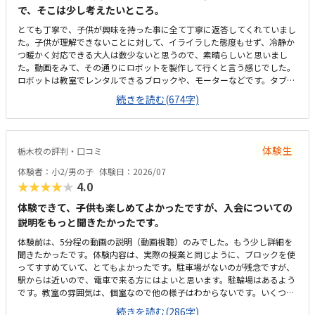
摘せず、本人が気づけるように寄り添ってくれる姿勢です。作業中も、で
で、そこは少し考えたいところ。
きるだけ空白の時間ができないように気にかけてくださり、ありがたかっ
とても丁寧で、子供が興味を持った事に全て丁寧に返答してくれていまし
たです。
た。子供が理解できないことに対して、イライラした態度もせず、冷静か
つ暖かく対応できる大人は数少ないと思うので、素晴らしいと思いまし
た。動画をみて、その通りにロボットを製作して行くと言う感じでした。
ロボットは教室でレンタルできるブロックや、モーターなどです。タブレ
ットの操作も子供自身ができるので、機械に強くなるなという印象でし
続きを読む(674字)
た。家から自転車ですぐのところにあります。駐輪スペースもあり、場所
も道路面に接しているので、すぐに見つけられ、わかりやすいです。シン
プルで無駄のない部屋でした。白を基調としているので、気が散らず、集
中しやすいと思います。個人授業なので、割高かなと思いました。生徒2.
体験生
栃木校の評判・口コミ
3人でも大丈夫な感じはします。あと、動画を見ながら制作するので、簡
単なうちは家でもできる内容かなと思います。あまり得意な事がなく、自
体験者：小2/男の子
体験日：2026/07
分に自信のない子でしたが、自分からロボット教室に行ってみたいとの事
★★★★★
4.0
で体験を申し込みました。普段から人の話を聞かずに、自分ルールの子で
すが、話をきちんと聞き、一つ一つ丁寧に組み立てないとロボットが出来
体験できて、子供も楽しめてよかったですが、入会についての
上がらないと言うことに気づき、間違えてやり直した時にも、イライラせ
説明をもっと聞きたかったです。
ずに、「できた！」「こうすればいいのか！」と前向きな言葉ばかり言っ
体験前は、5分程の動画の説明（動画視聴）のみでした。もう少し詳細を
ていたので、好きな事だと、楽しいが勝つのかと、とても感心しました。
聞きたかったです。体験内容は、実際の授業と同じように、ブロックを使
このまま続けていけば、勉強など全てのことに役立つ事が得られるのでは
ってすすめていて、とてもよかったです。駐車場がないのが残念ですが、
と思いました。楽しかったけど、難しかった。との事で、本人がまたやる
駅からは近いので、電車で来る方にはよいと思います。駐輪場はあるよう
気が出るまで待とうと思います。
です。教室の雰囲気は、個室なので他の様子はわからないです。いくつか
部屋があるようでしたが、特に説明を受けていないです。料金の説明はな
続きを読む(286字)