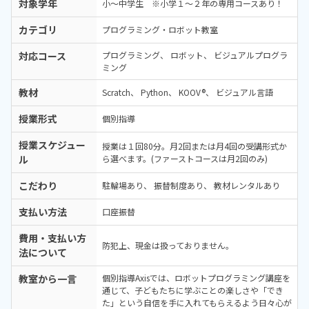
対象学年
小～中学生 ※小学１～２年の専用コースあり！
カテゴリ
プログラミング・ロボット教室
対応コース
プログラミング
ロボット
ビジュアルプログラ
ミング
教材
Scratch
Python
KOOV®
ビジュアル言語
授業形式
個別指導
授業スケジュー
授業は１回80分。月2回または月4回の受講形式か
ル
ら選べます。(ファーストコースは月2回のみ)
こだわり
駐輪場あり
振替制度あり
教材レンタルあり
支払い方法
口座振替
費用・支払い方
防犯上、現金は扱っておりません。
法について
教室から一言
個別指導Axisでは、ロボットプログラミング講座を
通じて、子どもたちに学ぶことの楽しさや「でき
た」という自信を手に入れてもらえるよう日々心が