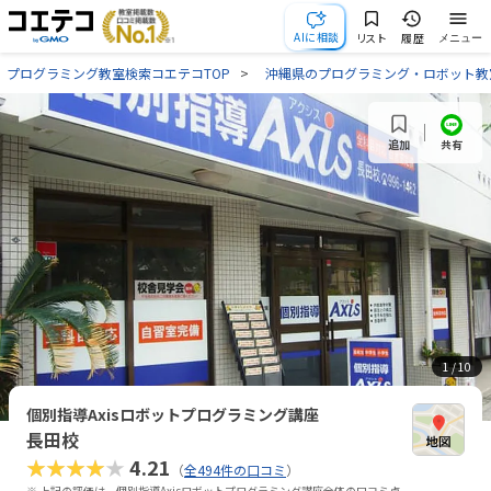
AIに相談
リスト
履歴
メニュー
プログラミング教室検索コエテコTOP
沖縄県のプログラミング・ロボット教
共有
追加
1
/ 10
個別指導Axisロボットプログラミング講座
長田校
★★★★★
4.21
（
全494件の口コミ
）
※ 上記の評価は、個別指導Axisロボットプログラミング講座全体の口コミ点