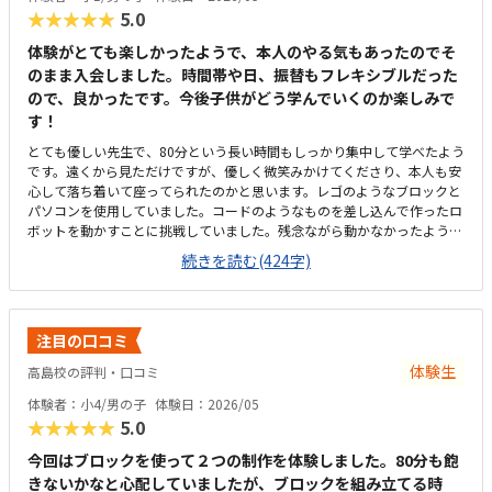
★★★★★
5.0
体験がとても楽しかったようで、本人のやる気もあったのでそ
のまま入会しました。時間帯や日、振替もフレキシブルだった
ので、良かったです。今後子供がどう学んでいくのか楽しみで
す！
とても優しい先生で、80分という長い時間もしっかり集中して学べたよう
です。遠くから見ただけですが、優しく微笑みかけてくださり、本人も安
心して落ち着いて座ってられたのかと思います。レゴのようなブロックと
パソコンを使用していました。コードのようなものを差し込んで作ったロ
ボットを動かすことに挑戦していました。残念ながら動かなかったよう
で、また挑戦したい！と意気込んでいました。駐車場がないため、道路に
続きを読む(424字)
一時停止で停める形になってしまいます。徒歩で通うのであれば便利な場
所にありますが、車で送り迎えは少し難しいので今後どうしようか考え中
です。内装や雰囲気は落ち着いていて、子供が集中できそうな環境でし
た。机や椅子の高さもちょうど良さそうで、土足ではないので床でロボッ
注目の口コミ
トを動かしたりしても気になりませんでした。他の習い事よりは少し割高
だと思いますが、80分という長い時間を考えると相応かと思います。月2
体験生
高島校の評判・口コミ
回が少なさそうでしたら月4回も検討しようと考えています。
体験者：小4/男の子
体験日：2026/05
★★★★★
5.0
今回はブロックを使って２つの制作を体験しました。80分も飽
きないかなと心配していましたが、ブロックを組み立てる時