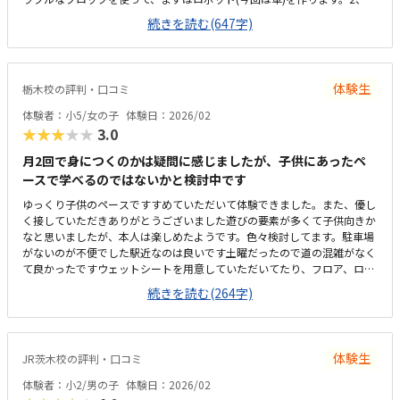
電子パーツを組み合わせるスイッチ、​モーター、光センサー、ブザーなど
続きを読む(647字)
のパーツをブロックに組み込みます。3、プログラミング​専用のアプリを
使って、iPadで命令（プログラム）を書きます。iPadではなくノートPC
なら、なお良かったと思います。時間帯にもよるとは思いますが、マクド
ナルドと同じ駐車場を使うので混む場合と空いてる場合があると思いま
体験生
栃木校の評判・口コミ
す。土曜や祝日だと駐車場が混むかもしれません。受験生らとは少し離れ
た場所のテーブルで良かった。教室自体は奥行きがあるというか、思った
体験者：小5/女の子
体験日：2026/02
より広く感じました。他のプログラミング教室よりは安いのではないでし
★★★★★
3.0
ょうか。また月2回か4回かを選べるのは良いと思う。間隔空けたくないな
ら4回、他の習い事あるなら2回で良いと思う。ただプログラミングするだ
月2回で身につくのかは疑問に感じましたが、子供にあったペ
けでなく、具現化したものを実際に動かすというのはイメージも湧きやす
ースで学べるのではないかと検討中です
く良いと思います。部品パーツの確認→組み立て→プログラミング→指示
ゆっくり子供のペースですすめていただいて体験できました。また、優し
通り動くか確認→解体して片付けまた教室長や今回担当された方は、物腰
く接していただきありがとうございました遊びの要素が多くて子供向きか
柔らかく子供にも優しく接して頂けた。80分は長いかなと思ったが、体感
なと思いましたが、本人は楽しめたようです。色々検討してます。駐車場
では早く感じた。
がないのが不便でした駅近なのは良いです土曜だったので道の混雑がなく
て良かったですウェットシートを用意していただいてたり、フロア、ロビ
ーも綺麗にされていて良かったです。他の教室も同じような値段設定だっ
続きを読む(264字)
たかと思いますが、、、少し高いような感じもしましたタブレットをつか
ってプログラムを作りながらロボットを操作し、動かしたのが面白かった
体験生
JR茨木校の評判・口コミ
体験者：小2/男の子
体験日：2026/02