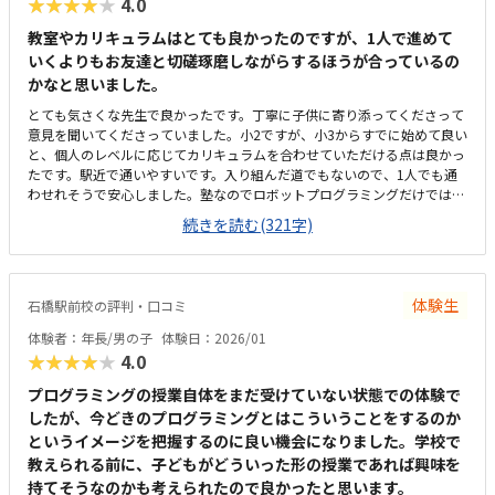
★★★★★
4.0
教室やカリキュラムはとても良かったのですが、1人で進めて
いくよりもお友達と切磋琢磨しながらするほうが合っているの
かなと思いました。
とても気さくな先生で良かったです。丁寧に子供に寄り添ってくださって
意見を聞いてくださっていました。小2ですが、小3からすでに始めて良い
と、個人のレベルに応じてカリキュラムを合わせていただける点は良かっ
たです。駅近で通いやすいです。入り組んだ道でもないので、1人でも通
わせれそうで安心しました。塾なのでロボットプログラミングだけではな
く、自習室を使って宿題をしてもらって良いと言っていただけた点が良か
続きを読む(321字)
ったです。通いやすい料金設定だと思います。他の習い事をしていても追
加で始めやすいかと思いました。今はロボットプログラミングだけを検討
していましたが、塾なので周りの先輩達の勉強する姿に感化されて勉強に
もより励んでもらえるかなと期待できそうでした。
体験生
石橋駅前校の評判・口コミ
体験者：年長/男の子
体験日：2026/01
★★★★★
4.0
プログラミングの授業自体をまだ受けていない状態での体験で
したが、今どきのプログラミングとはこういうことをするのか
というイメージを把握するのに良い機会になりました。学校で
教えられる前に、子どもがどういった形の授業であれば興味を
持てそうなのかも考えられたので良かったと思います。