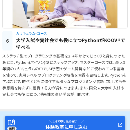
カリキュラム・コース
大学入試や実社会でも役に立つPythonがKOOV®で
6
学べる
スクラッチ型でプログラミングの基礎を2~4年かけてじっくりと身につけた
あとは、Python(パイソン)型にステップアップ。マスターコースでは、最大3
年間のカリキュラムの中で、AI学習やゲーム開発などに使われている言語
を使って、実用レベルのプログラミング技術を習得を目指します。Pythonを
学ぶことで、時代とともに進化する様々なプログラミング言語に対しても苦
手意識を持たずに習得する力が身につきます。また、国公立大学の入試や
実社会でも役に立つ、将来性の高い学習が可能です。
＼ 1分で申し込み完了！ ／
体験教室に申し込む
無料