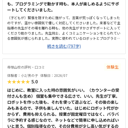
も、プログラミングで動かす時も、本人が楽しめるようにサポ
ートしてくださいました。
（子どもが）緊張を隠すために強がって、言葉が荒っぽくなってしまった
のですが、温かい雰囲気で優しく対応してくださいました。来客などで主
指導の先生がその場を離れる時も、他の先生がすかさずサポートに入って
くださり助かりました。先生同士、よくコミュニケーションをとられてい
る雰囲気が感じられました。実際に使われているロボットとプログラミン
グソフトを使いました。ロボットを組み立てる際は、スライドで一つ一つ
続きを読む(797字)
の工程を3Dで確認しながら組み立てることができ、本人も楽しかったよう
です。組み立てを間違えていても、自分で気づくことができるように声か
けしてくださり、最後まで自分で作り上げた達成感があったと思います。
通塾する場合は、作業の記録を保護者がスマホで確認することができた
体験生
帝塚山校の評判・口コミ
り、コンテストに参加したりすることができるそうです。ただ作るだけで
はなく、目標が定められているのも良いと思います。自宅から近く、徒歩
体験者：小2/男の子
体験日：2026/07
で10分ほどの距離でした。最寄駅からも同じくらいの距離だと思います。
★★★★★
5.0
入り口前が駐輪場になっているようでしたが、きちんと端に寄せて自転車
が停めてあり、日頃から指導されているのだろうなと感じました。入り口
はじめに、教室に入った時の雰囲気がいい。（カウンターの受
前の道は車通りが多いですが、混雑する時間帯は誘導の方もいてくださる
付さんも含め） 個室も集中できる広さで、いい。先生が丁寧。
ようです。掲示物やテキストなどは整頓されており、全体的にスッキリと
ロボットを作った後も、それを使って遊ぶなど、その後の楽し
した印象でした。時間によって、他のお子さんが出入りするタイミングが
みもあるので、子供も楽しんでいた。はじめにロボット代がか
あるものの、パーテーションで適度に視界が遮られており、あまり気にな
からず、費用も抑えられる。授業が固定曜日ではなく、バラバ
りませんでした。一般的な塾などと比べても平均的かなと感じます。ロボ
ラに予約する感じなので、ネットなどで簡単に申し込めればい
ット制作にしろプログラミングにしろ、学校や家ではそれほど深くは体験
できないので、持参物なしで通えるのはありがたいです。間違いを直接指
いと思う。個別指導なので、その分費用が少し高い気がするの