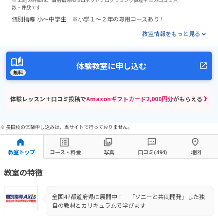
数・件数です
個別指導
小～中学生 ※小学１～２年の専用コースあり！
教室情報をもっと見る
体験教室に申し込む
無料
体験レッスン＋口コミ投稿で
Amazonギフトカード2,000円分
がもらえる！
※ 長田校の体験申し込みは、当サイトで行っておりません。
教室トップ
コース・料金
写真
口コミ(494)
地図
教室の特徴
全国47都道府県に展開中！ 「ソニーと共同開発」した独
自の教材とカリキュラムで学びます