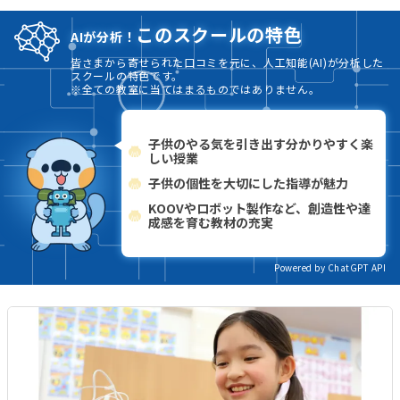
このスクールの特色
AIが分析！
皆さまから寄せられた口コミを元に、人工知能(AI)が分析した
スクールの特色です。
※全ての教室に当てはまるものではありません。
子供のやる気を引き出す分かりやすく楽
しい授業
子供の個性を大切にした指導が魅力
KOOVやロボット製作など、創造性や達
成感を育む教材の充実
Powered by ChatGPT API