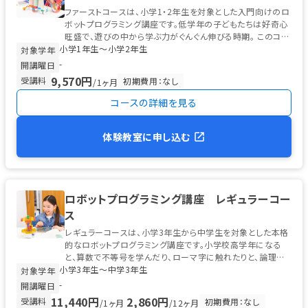
ファーストコースは、小学1・2年生を対象とした入門向けのロ
ボットプログラミング講座です。低学年の子どもたちは好奇心
旺盛で、遊びの中から学ぶ力がぐんぐん伸びる時期。 このコー
小学1年生〜小学2年生
スでは、ソニー・グロ...
対象学年
-
開講曜日
9,570円
受講料
初期費用：なし
/1ヶ月
コースの詳細を見る
体験教室に申し込む
ロボットプログラミング講座 レギュラーコー
ス
レギュラーコースは、小学3年生から中学生を対象とした本格
的なロボットプログラミング講座です。小学校高学年になる
と、算数で不等号を学んだり、ローマ字に触れたりと、論理的
小学3年生〜中学3年生
な思考の土台が整う時期。 ...
対象学年
-
開講曜日
11,440円
2,860円
受講料
初期費用：なし
/1ヶ月
/12ヶ月