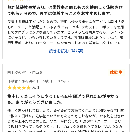
無理体験教室があり、通常教室と同じものを使用して体験させ
てもらえるので、まずは体験することをおすすめします。
受講する時は子どもだけなので、詳細は分かりませんが子どもは毎回「楽
しかった〜」と満足しているようです。iPad、テキスト、ロボットを使用
してプログラミングを組んでいます。どうやったら前進するか、ライトが
点くかなど、いろいろしているようです。専用駐車場はありませんが、茶
屋町駅前にあり、ロータリーに車を停められるので送迎はしやすいです。
教室内は明るく、入ると先生方も大きい声で挨拶をしてくださいます。過
続きを読む(347字)
ごしやすいと思います。月2回、1回80分で12,000円くらいです。もう少
し安いと嬉しいです。4回にするともう少しお得になります。ハイペース
に勉強したい場合は4回の方がいいと思います。1人の先生が2人を指導す
るようになります。少人数制なのがいいと思います。専用駐車場があると
体験生
田上校の評判・口コミ
嬉しいです。特になし
体験者：小4/男の子
体験日：2026/02
★★★★★
5.0
集中して楽しそうにやっているのを間近で見れたのが良かっ
た。ありがとうございました。
優しく声かけして頂いたり、要所要所で褒めてくれたりと和やかな雰囲気
で教えて頂けた。進学塾というのもあるかもしれないが、やる気を出させ
るのが上手だなと思った。ソニーが開発した「KOOV®（クーブ）」とい
う教材を使っているそうです。​1、ブロックを組み立てるレゴのようなカ
ラフルなブロックを使って、まずはロボット(今回は車)を作ります。2、