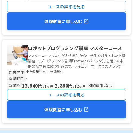
コースの詳細を見る
体験教室に申し込む
ロボットプログラミング講座 マスターコース
マスターコースは、小学5・6年生から中学生を対象とした上級
講座で、プログラミング言語「Python（パイソン）」を用いた本
格的な学習に取り組みます。 レギュラーコースでスクラッチ型
小学5年生〜中学3年生
プログラ...
対象学年
-
開講曜日
13,640円
2,860円
受講料
初期費用：なし
/1ヶ月
/12ヶ月
コースの詳細を見る
体験教室に申し込む