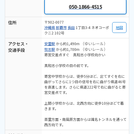
050-1866-4515
住所
〒902-0077
沖縄県
那覇市
長田
1丁目3-4 ネオコーポ
地図
クニ2 102号
アクセス・
（ゆいレール）
安里駅
から約1,490m
（ゆいレール）
牧志駅
から約1,700m
交通手段
寄宮交差点すぐ 真和志小学校向かい
真和志小学校の目の前です。
寄宮中学校からは、徒歩5分ほど、出てすぐを右に
曲がってさらに1つ目の信号を右に曲がり県道46号
を直進します。さらに県道222号で右に曲がると寄
宮交差点です。
上間小学校からは、北西方向に徒歩10分ほどで着
きます。
首里方面・南風原方面からは識名トンネルを通って
西方向です。