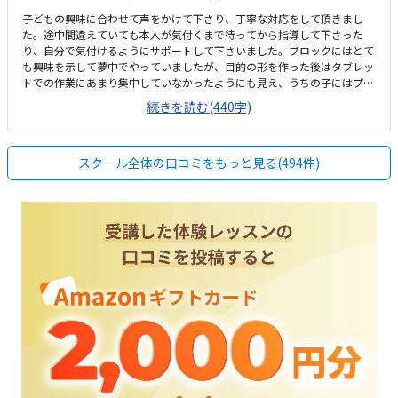
子どもの興味に合わせて声をかけて下さり、丁寧な対応をして頂きまし
た。途中間違えていても本人が気付くまで待ってから指導して下さった
り、自分で気付けるようにサポートして下さいました。ブロックにはとて
も興味を示して夢中でやっていましたが、目的の形を作った後はタブレッ
トでの作業にあまり集中していなかったようにも見え、うちの子にはプロ
グラミングとしては興味の方向が違うのかなぁという印象でした。駅から
続きを読む(440字)
も近く、場所も分かりやすかったです。車では行きにくく、駐車場もない
ので、雨の日の送迎をどうしようかなぁというところです。本来は中高生
以上が対象の塾なのだと思うので殺風景な印象ではありましたが、子ども
スクール全体の口コミをもっと見る(494件)
にとっては余計な誘惑もなく良いのかもしれません。月に2回でこの値段
かぁとは思いましたが、プログラミング教室としての相場感では大差ない
のかなと思いました。ブロックで自分の好きな形が作れることにはとても
喜んでいました。それが台の上で回転するのを、スピードを変えれたりす
るのが楽しかったようです。