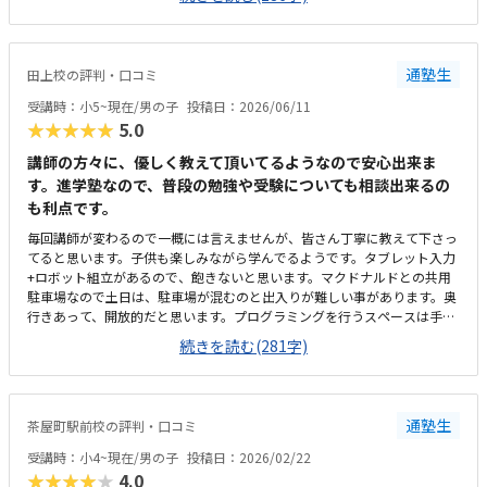
く、資料を見たのですが、個別指導なので高くても仕方ないのかなと思い
ました。個別指導なので、子供に合わせて対応してもらえます。80分は長
いかと思いましたが、ちょうどよかったです。
通塾生
田上校の評判・口コミ
受講時：小5~現在/男の子
投稿日：2026/06/11
★★★★★
5.0
講師の方々に、優しく教えて頂いてるようなので安心出来ま
す。進学塾なので、普段の勉強や受験についても相談出来るの
も利点です。
毎回講師が変わるので一概には言えませんが、皆さん丁寧に教えて下さっ
てると思います。子供も楽しみながら学んでるようです。タブレット入力
+ロボット組立があるので、飽きないと思います。マクドナルドとの共用
駐車場なので土日は、駐車場が混むのと出入りが難しい事があります。奥
行きあって、開放的だと思います。プログラミングを行うスペースは手前
でした。値段は、妥当だと思います。プログラミング教室に関しては、高
続きを読む(281字)
いところは高いです。こちらは、良心的だと思います。学習の振り返りメ
モを毎回頂けるので、何を学んできたかを知る事が出来る点が良いと思い
ます。今のところなし。ありません。
通塾生
茶屋町駅前校の評判・口コミ
受講時：小4~現在/男の子
投稿日：2026/02/22
★★★★★
4.0