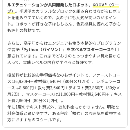
ルエデュケーションが共同開発したロボット、
KOOV®︎（クー
ブ）
。半透明のカラフルなブロックを組み合わせながらロボッ
トを組み立てていくので、女の子にも人気が高いのがポイン
ト。ロボットが好きな子はもちろん、色彩感覚に優れる子から
も評判の教材です。
さらに、高学年からはエンジニアも使う本格的なプログラミン
グ言語
「Python（パイソン）」を学べるマスターコース
も用
意されています。これまでどおりのとっつきやすい見た目から
入って、実践レベルの内容が学べると好評です。
授業料が比較的お手頃価格なのもポイントで、ファーストコー
スは6,930円＋教材費2,640円（80分×月2回）、レギュラーコ
ースは8,800円＋教材費2,640円＋テキスト費2,860円（80分×
月2回）、マスターコースは11,000円＋教材費2,640円＋テキス
ト費2,860円（80分×月2回）。
年に1度のテキスト費以外、追加料金もかかりません。明確な
料金体系と通いやすさ、ある程度「勉強」の雰囲気を重視する
方におすすめのスクールです。