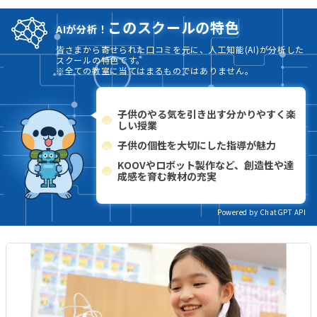
このスクールの特色
AIが分析！
皆さまから寄せられた口コミを元に、人工知能(AI)が分析した
スクールの特色です。
※全ての教室に当てはまるものではありません。
子供のやる気を引き出す分かりやすく楽
しい授業
子供の個性を大切にした指導が魅力
KOOVやロボット製作など、創造性や達
成感を育む教材の充実
Powered by ChatGPT API