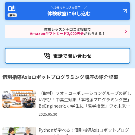
＼ 1分で申し込み完了！ ／
体験教室に申し込む
無料
体験レッスン＋口コミ投稿で
Amazonギフトカード2,000円分
がもらえる！
電話で問い合わせ
個別指導Axisロボットプログラミング講座の紹介記事
（取材）ワオ・コーポレーショングループの新し
い学び！中高生対象「本格派プログラミング塾」
BeEngineerと小学生に「哲学授業」ワオ未来塾
とは!?
2025.05.30
Pythonが学べる！個別指導Axisロボットプログ