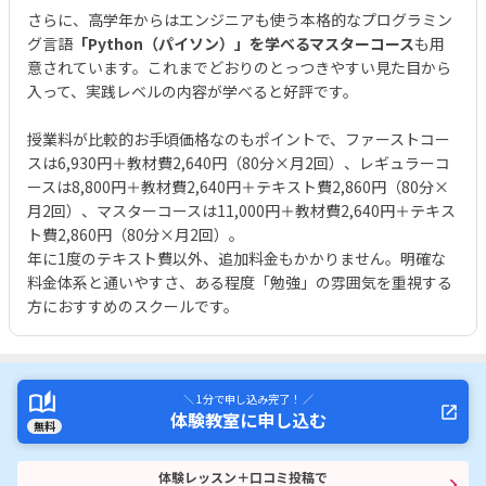
さらに、高学年からはエンジニアも使う本格的なプログラミン
グ言語
「Python（パイソン）」を学べるマスターコース
も用
意されています。これまでどおりのとっつきやすい見た目から
入って、実践レベルの内容が学べると好評です。
授業料が比較的お手頃価格なのもポイントで、ファーストコー
スは6,930円＋教材費2,640円（80分×月2回）、レギュラーコ
ースは8,800円＋教材費2,640円＋テキスト費2,860円（80分×
月2回）、マスターコースは11,000円＋教材費2,640円＋テキス
ト費2,860円（80分×月2回）。
年に1度のテキスト費以外、追加料金もかかりません。明確な
料金体系と通いやすさ、ある程度「勉強」の雰囲気を重視する
方におすすめのスクールです。
＼ 1分で申し込み完了！ ／
体験教室に申し込む
無料
体験レッスン＋口コミ投稿で