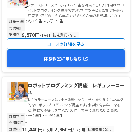
ファーストコースは、小学1・2年生を対象とした入門向けのロ
ボットプログラミング講座です。低学年の子どもたちは好奇心
旺盛で、遊びの中から学ぶ力がぐんぐん伸びる時期。 このコー
小学1年生〜小学2年生
スでは、ソニー・グロ...
対象学年
-
開講曜日
9,570円
受講料
初期費用：なし
/1ヶ月
コースの詳細を見る
体験教室に申し込む
ロボットプログラミング講座 レギュラーコー
ス
レギュラーコースは、小学3年生から中学生を対象とした本格
的なロボットプログラミング講座です。小学校高学年になる
と、算数で不等号を学んだり、ローマ字に触れたりと、論理的
小学3年生〜中学3年生
な思考の土台が整う時期。 ...
対象学年
-
開講曜日
11,440円
2,860円
受講料
初期費用：なし
/1ヶ月
/12ヶ月