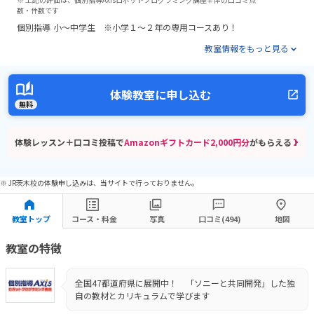
数・件数です
個別指導
小～中学生 ※小学１～２年の専用コースあり！
教室情報をもっと見る
体験教室に申し込む
無料
体験レッスン＋口コミ投稿で
Amazonギフトカード2,000円分
がもらえる！
※ JR茨木校の体験申し込みは、当サイトで行っておりません。
教室トップ
コース・料金
写真
口コミ(494)
地図
教室の特徴
全国47都道府県に展開中！ 「ソニーと共同開発」した独
自の教材とカリキュラムで学びます