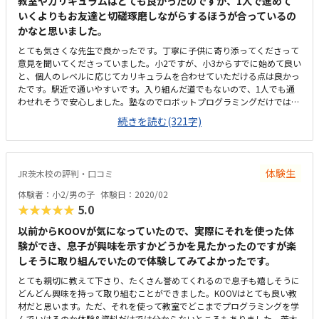
教室やカリキュラムはとても良かったのですが、1人で進めて
いくよりもお友達と切磋琢磨しながらするほうが合っているの
かなと思いました。
とても気さくな先生で良かったです。丁寧に子供に寄り添ってくださって
意見を聞いてくださっていました。小2ですが、小3からすでに始めて良い
と、個人のレベルに応じてカリキュラムを合わせていただける点は良かっ
たです。駅近で通いやすいです。入り組んだ道でもないので、1人でも通
わせれそうで安心しました。塾なのでロボットプログラミングだけではな
く、自習室を使って宿題をしてもらって良いと言っていただけた点が良か
続きを読む(321字)
ったです。通いやすい料金設定だと思います。他の習い事をしていても追
加で始めやすいかと思いました。今はロボットプログラミングだけを検討
していましたが、塾なので周りの先輩達の勉強する姿に感化されて勉強に
もより励んでもらえるかなと期待できそうでした。
体験生
JR茨木校の評判・口コミ
体験者：小2/男の子
体験日：2020/02
★★★★★
5.0
以前からKOOVが気になっていたので、実際にそれを使った体
験ができ、息子が興味を示すかどうかを見たかったのですが楽
しそうに取り組んでいたので体験してみてよかったです。
とても親切に教えて下さり、たくさん誉めてくれるので息子も嬉しそうに
どんどん興味を持って取り組むことができました。KOOVはとても良い教
材だと思います。ただ、それを使って教室でどこまでプログラミングを学
んでいけるのか体験&資料だけでは分からないところもありました。茨木