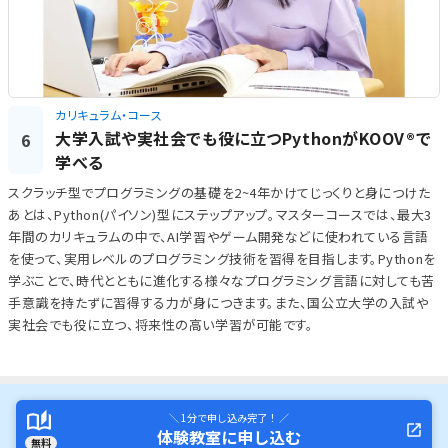
カリキュラム・コース
大学入試や実社会でも役に立つPythonがKOOV®で
6
学べる
スクラッチ型でプログラミングの基礎を2~4年かけてじっくりと身につけた
あとは、Python(パイソン)型にステップアップ。マスターコースでは、最大3
年間のカリキュラムの中で、AI学習やゲーム開発などに使われている言語
を使って、実用レベルのプログラミング技術を習得を目指します。Pythonを
学ぶことで、時代とともに進化する様々なプログラミング言語に対しても苦
手意識を持たずに習得する力が身につきます。また、国公立大学の入試や
実社会でも役に立つ、将来性の高い学習が可能です。
＼ 1分で申し込み完了！ ／
体験教室に申し込む
無料