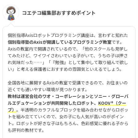
コエテコ編集部おすすめポイント
個別指導Axisロボットプログラミング講座は、言わずと知れた
個別指導塾のAxisが開講しているプログラミング教室
です。
Axisの教室内で開講されているので、「他のスクールも見学し
てみたけど、ワイワイさわいでいる子がいて、うちの子は押さ
れ気味だった……」「『勉強』として集中して取り組んで欲し
い」と考える保護者におすすめの雰囲気といえるでしょう。
全国各地に展開するAxisの教室で受講できるので、お住まいの
近くでも通いやすい環境が見つかります。
教材は運営会社のワオ・コーポレーションとソニー・グローバ
ルエデュケーションが共同開発したロボット、
KOOV®︎（クー
ブ）
。半透明のカラフルなブロックを組み合わせながらロボッ
トを組み立てていくので、女の子にも人気が高いのがポイン
ト。ロボットが好きな子はもちろん、色彩感覚に優れる子から
も評判の教材です。