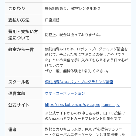
こだわり
振替制度あり
教材レンタルあり
支払い方法
口座振替
費用・支払い方
防犯上、現金は扱っておりません。
法について
教室から一言
個別指導Axisでは、ロボットプログラミング講座を
通じて、子どもたちに学ぶことの楽しさや「でき
た」という自信を手に入れてもらえるよう日々心が
けています。
ぜひ一度、無料体験をお試しください。
スクール名
個別指導Axisロボットプログラミング講座
運営本部
ワオ・コーポレーション
公式サイト
https://axis-kobetsu.jp/styles/programming/
※公式サイトからのお申し込みは、口コミ投稿で
のAmazonギフトカードプレゼント対象外です
備考
教材とカリキュラムは、KOOV®を提供するソニ
ー・グローバルエデュケーションと共同開発した