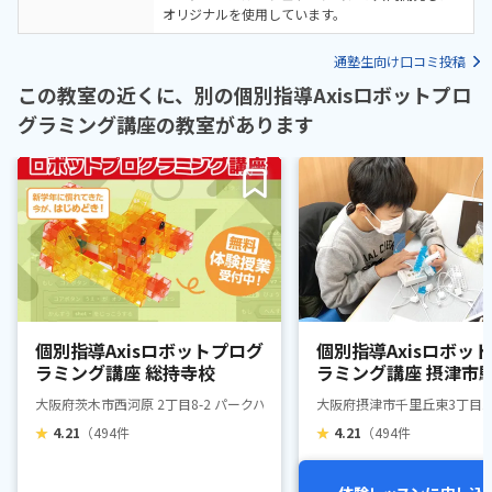
オリジナルを使用しています。
通塾生向け口コミ投稿
この教室の近くに、別の個別指導Axisロボットプロ
グラミング講座の教室があります
個別指導Axisロボットプログ
個別指導Axisロボッ
ラミング講座 総持寺校
ラミング講座 摂津市
大阪府茨木市西河原 2丁目8-2 パークハイツミシマVOL2
大阪府摂津市千里丘東3丁目1-2
★
4.21
（494件
★
4.21
（494件