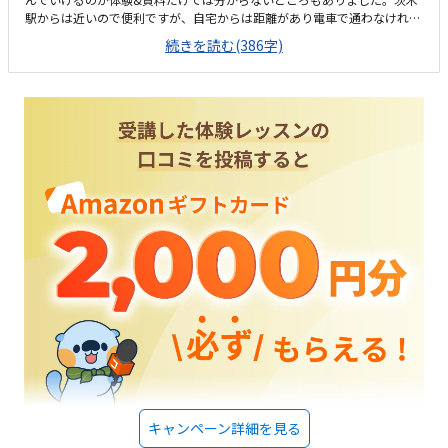
駅からは近いので便利ですが、自宅からは距離があり電車で通わなければ
ならない為、まだ息子だけで通わせることが難しいと思いました。とても
続きを読む(386字)
明るくキレイでした。通われている生徒さんが居ない時間だったので、ま
た生徒さんが居る時の雰囲気も見てみたいと思いました。週二回で妥当な
料金だと思いますが、息子が家でもKOOVを使いたいとなったら自分でKO
OVを購入しタブレットも用意しなければならない為、悩むところです。
息子のペースに合わせ丁寧に教えて下さったので、息子もとても楽しそう
に積極的に取り組むことが出来ていました。
キャンペーン詳細を見る