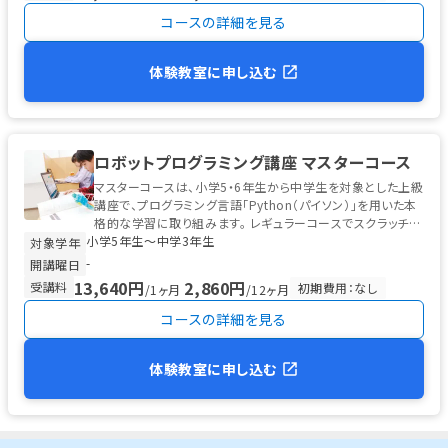
コースの詳細を見る
体験教室に申し込む
ロボットプログラミング講座 マスターコース
マスターコースは、小学5・6年生から中学生を対象とした上級
講座で、プログラミング言語「Python（パイソン）」を用いた本
格的な学習に取り組みます。 レギュラーコースでスクラッチ型
小学5年生〜中学3年生
プログラ...
対象学年
-
開講曜日
13,640円
2,860円
受講料
初期費用：なし
/1ヶ月
/12ヶ月
コースの詳細を見る
体験教室に申し込む