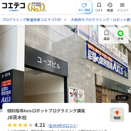
AIに相談
リスト
履歴
メニュー
プログラミング教室検索コエテコTOP
大阪府のプログラミング・ロボット教
共有
追加
1
/ 10
個別指導Axisロボットプログラミング講座
JR茨木校
★★★★★
4.21
（
全494件の口コミ
）
※ 上記の評価は、個別指導Axisロボットプログラミング講座全体の口コミ点