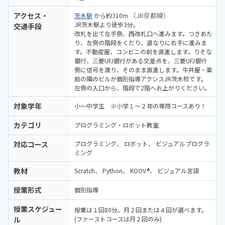
アクセス・
（JR京都線）
茨木駅
から約310m
JR茨木駅より徒歩3分。
交通手段
改札を出て左手側、西改札口へ進みます。つきあた
り、左側の階段をくだり、道なりに右手に進みま
す。不動産屋、コンビニの前を直進します。りそな
銀行、三菱UFJ銀行がある交差点を、三菱UFJ銀行
側に信号を渡り、そのまま直進します。牛丼屋・薬
局の隣のビルが個別指導アクシスJR茨木校です。
左側の入口から、階段で2階へお上がりください。
対象学年
小～中学生 ※小学１～２年の専用コースあり！
カテゴリ
プログラミング・ロボット教室
対応コース
プログラミング
ロボット
ビジュアルプログラ
ミング
教材
Scratch
Python
KOOV®
ビジュアル言語
授業形式
個別指導
授業スケジュー
授業は１回80分。月２回または４回が選べます。
ル
(ファーストコースは月２回のみ)