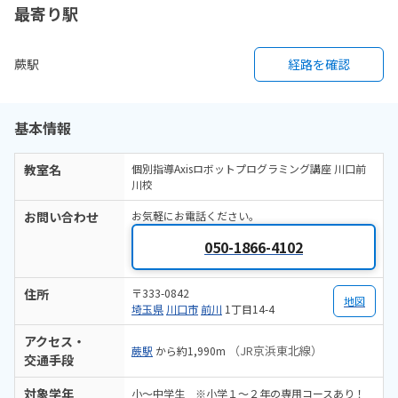
最寄り駅
蕨駅
経路を確認
基本情報
教室名
個別指導Axisロボットプログラミング講座 川口前
川校
お問い合わせ
お気軽にお電話ください。
050-1866-4102
住所
〒333-0842
地図
埼玉県
川口市
前川
1丁目14-4
アクセス・
（JR京浜東北線）
蕨駅
から約1,990m
交通手段
対象学年
小～中学生 ※小学１～２年の専用コースあり！