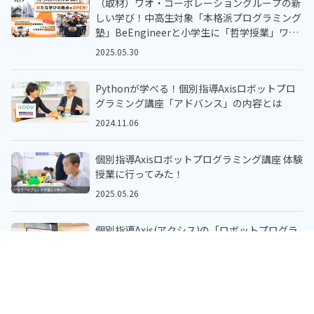
（取材）ワオ・コーポレーショングループの新
しい学び！中高生対象「本格派プログラミング
塾」BeEngineerと小学生に「哲学授業」ワオ
未来塾とは!?
2025.05.30
Pythonが学べる！個別指導Axisロボットプロ
グラミング講座「アドバンス」の内容とは
2024.11.06
個別指導Axisロボットプログラミング講座 体験
授業に行ってみた！
2025.05.26
個別指導Axis(アクシス)の「ロボットプログラ
ミング講座」をひと足先に見学してきました！
体験教室に申し込む
2025.05.26
無料
通塾生向け口コミ投稿
体験レッスン＋口コミ投稿で
Amazonギフトカード2,000円分
がもらえる！