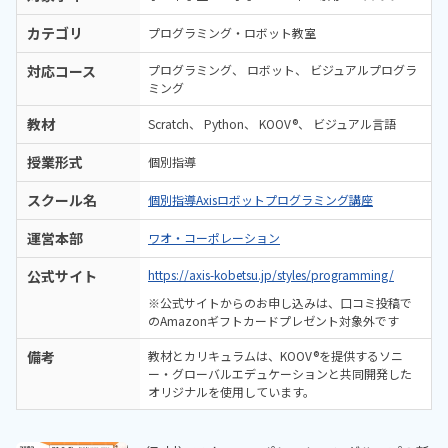
カテゴリ
プログラミング・ロボット教室
対応コース
プログラミング
ロボット
ビジュアルプログラ
ミング
教材
Scratch
Python
KOOV®
ビジュアル言語
授業形式
個別指導
スクール名
個別指導Axisロボットプログラミング講座
運営本部
ワオ・コーポレーション
公式サイト
https://axis-kobetsu.jp/styles/programming/
※公式サイトからのお申し込みは、口コミ投稿で
のAmazonギフトカードプレゼント対象外です
備考
教材とカリキュラムは、KOOV®を提供するソニ
ー・グローバルエデュケーションと共同開発した
オリジナルを使用しています。