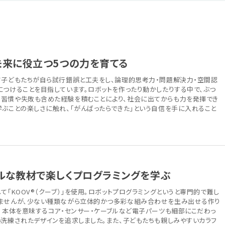
未来に役立つ5つの力を育てる
て子どもたちが自ら試行錯誤と工夫をし、論理的思考力・問題解決力・空間認
につけることを目指しています。ロボットを作ったり動かしたりする中で、ぶつ
習慣や失敗も含めた経験を積むことにより、社会に出てからも力を発揮でき
学ぶことの楽しさに触れ、「がんばったらできた」という自信を手に入れること
ルな教材で楽しくプログラミングを学ぶ
て「KOOV®（クーブ）」を使用。ロボットプログラミングというと専門的で難し
ませんが、少ない種類ながら立体的かつ多彩な組み合わせを生み出せる作り
す。本体を意味するコア・センサー・ケーブルなど電子パーツも細部にこだわっ
い洗練されたデザインを追求しました。また、子どもたちも親しみやすいカラフ