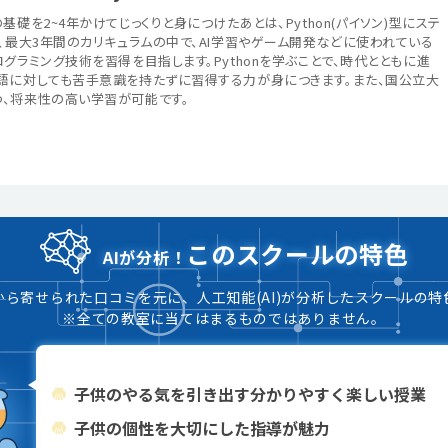
礎を2~4年かけてじっくりと身につけたあとは、Python(パイソン)型にステ
、最大3年間のカリキュラムの中で、AI学習やゲーム開発などに使われている
グラミング技術を習得を目指します。Pythonを学ぶことで、時代とともに進
語に対しても苦手意識を持たずに習得する力が身につきます。また、国公立大
、将来性の高い学習が可能です。
このスクールの特色
AIが分析！
から寄せられた口コミを元に、人工知能(AI)が分析したスクールの特
※全ての教室に当てはまるものではありません。
子供のやる気を引き出す分かりやすく楽しい授業
子供の個性を大切にした指導が魅力