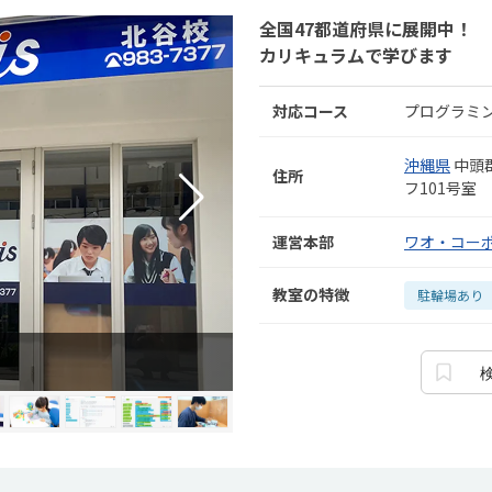
全国47都道府県に展開中！
カリキュラムで学びます
対応コース
プログラミ
沖縄県
中頭
住所
フ101号室
運営本部
ワオ・コー
教室の特徴
駐輪場あり