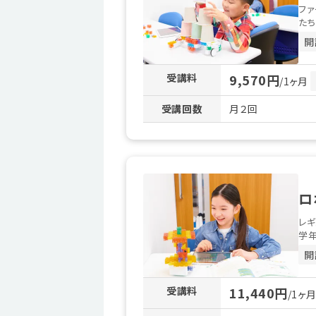
ファ
たち
開
受講料
9,570円
/1ヶ月
受講回数
月２回
ロ
レギ
学年
開
受講料
11,440円
/1ヶ