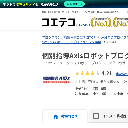
無料診断
個別指導Axisロボットプログラミング講座 北谷校の詳細情報・口
プログラミング教室検索コエテコTOP
沖縄県のプログラ
個別指導Axisロボットプログラミング講座
北谷校
個別指導Axisロボットプロ
コベツシドウ アクシス ロボットプログラミングコウザ
★★★★★
4.21
（
全494
※ 上記の評価は、個別指導Axisロ
授業形式：
個別指導
対象学年： 小～中学生 ※小学１
コース・料金(3
教室TOP