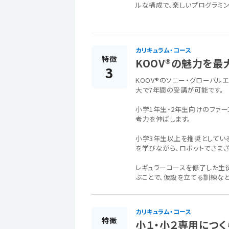
ルな構成で、楽しいプログラミン
カリキュラム・コース
特徴
KOOV®の魅力を
3
KOOV®のソニー・グローバル
大で7年間の受講が可能です。
小学1年生・2年生向けのファ
考力を伸ばします。
小学3年生以上を推奨としてい
を学びながら、ロボットでさま
レギュラーコースを修了した生徒
ぶことで、仮設を立てる訓練な
カリキュラム・コース
特徴
小１・小２専用につく