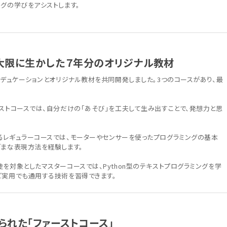
グの学びをアシストします。
最大限に生かした７年分のオリジナル教材
エデュケーションとオリジナル教材を共同開発しました。3つのコースがあり、最
ーストコースでは、自分だけの「あそび」を工夫して生み出すことで、発想力と思
るレギュラーコースでは、モーターやセンサーを使ったプログラミングの基本
ざまな表現方法を経験します。
を対象としたマスターコースでは、Python型のテキストプログラミングを学
ど実用でも通用する技術を習得できます。
られた「ファーストコース」