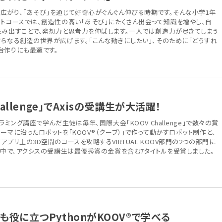
広がり、「あそび」を通じて好奇心がぐんぐん伸びる時期です。そんな小学1年
ストコースでは、創造性の高い「あそび」にたくさん出会って知識を増やし、自
生み出すことで、発想力と思考力を伸ばします。一人では創造力が尽きてしまう
らなる創造の世界が広げます。「こんな動きにしたい」、そのために「どうすれ
台作りにも最適です。
allenge」でAxisの受講生が大活躍！
ラミング講座で学んだ生徒は毎年、国際大会「KOOV Challenge」で数々の賞
ーマに沿ったロボットを「KOOV®（クーブ）」で作って動かすロボット制作と、
アプリ上の3D空間のコースを攻略するVIRTUAL KOOV部門の2つの部門に
る中で、アクシスの受講生は最優秀賞の金賞を含む7タイトルを受賞しました。
役に立つPythonがKOOV®で学べる