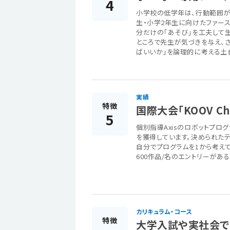
4
小学校の低学年は、行動範囲が
生・小学2年生に向けたファー
分だけの「あそび」を工夫して
ところで先生が気づきを与え、さ
ばいいか」を論理的に考える土
実績
特徴
国際大会「KOOV Ch
5
個別指導Axisのロボットプログ
を獲得しています。決められたテ
自分でプログラムを1から考えて
600作品/名のエントリーがあ
カリキュラム・コース
特徴
大学入試や実社会でも