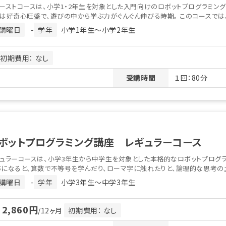
ーストコースは、小学1・2年生を対象とした入門向けのロボットプログラミン
は好奇心旺盛で、遊びの中から学ぶ力がぐんぐん伸びる時期。 このコースでは、ソ
講曜日
-
学年
小学1年生〜小学2年生
初期費用： なし
受講時間
１回：80分
ボットプログラミング講座 レギュラーコース
ュラーコースは、小学3年生から中学生を対象とした本格的なロボットプログ
になると、算数で不等号を学んだり、ローマ字に触れたりと、論理的な思考の土台
講曜日
-
学年
小学3年生〜中学3年生
2,860円
月
/12ヶ月
初期費用： なし