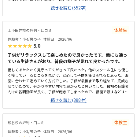
できません。分かりやすい内容ですが、指示されたことが早く終わってし
続きを読む(552字)
まうと時間を持て余してしまうこともあります。駅近のため、駐輪場は数
台分ありますが駐車場はありません。雨の日などは近くのコインパーキン
グに停めますが、空きがないことも多いです。お知らせや作品などの掲示
物はいつも綺麗に貼られていて、教室内は綺麗に保たれています。良心的
体験生
上小田井校の評判・口コミ
な値段で、また季節のオプションの講習なども必要に応じて選ぶことがで
き、負担になることなく続けられています。映像授業がメインではありま
体験者：小4/男の子
体験日：2026/06
すが、必要に応じて先生がアドバイスを下さり、自分では気づかないこと
★★★★★
5.0
を知ることができているようです。とても細かな気配りをしていただいて
いて、毎週楽しく通っています。駐車場があれば雨の日や悪天候の日に助
子供がリラックスして楽しめたので良かったです。他にも通っ
かります。また、映像授業の再生速度を変えられたり、スキップができた
ている生徒さんがおり、普段の様子が見れて良かったです。
りすると、もっと時間を有効に使えるかと思います。
優しくあたたかく見守ってくださって良かった。他のスクール生にも優し
く接してい るところを見かけ、安心して子供を任せられると思った。画
面に合わせて進めていく方式でした。子供が最後まで取り組めて、完成さ
せていたので、分かりやすい内容で良かったと思いました。最初の保護者
向けの説明動画が長く、子供が飽きてしまったので、紙面で渡すなどする
と良いと思いました。駐車場がありました。立地も落ち着いた場所にあ
続きを読む(398字)
り、停めやすかったです。静かな環境で良いと思いました。綺麗に整頓さ
れており、すっきりしていた。一人ずつブースがあり、ヘッドホンもあ
り、集中しやすい環境でした。お値打ちで、気軽に試せそうな価格帯でし
た。料金体系も、分かりやすくよかったです。先生が優しく、おおらかだ
体験生
熊谷校の評判・口コミ
ったので良かったです。教室の雰囲気も良かったです。1人ずつブースが
分かれており、ヘッドホンもあり、先生もつかず離れずの距離感で良かっ
体験者：小3/男の子
体験日：2026/06
たです。