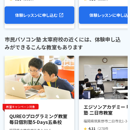
体験レッスンに申し込む
体験レッスンに申し込
市民パソコン塾 太宰府校の近くには、体験申し込
みができるこんな教室もあります
エジソンアカデミー 
教室キャンペーン対象
塾 二日市教室
QUREOプログラミング教室
毎日個別塾5-Days五条校
福岡県筑紫野市二日市北1-3-
★
4.31
（278件