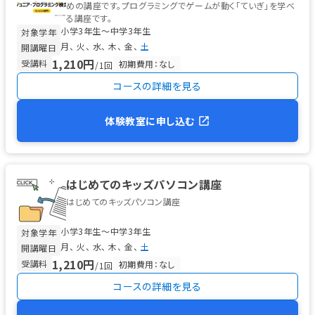
めの講座です。プログラミングでゲームが動く「ていぎ」を学べ
る講座です。
小学3年生〜中学3年生
対象学年
月
火
水
木
金
土
開講曜日
1,210円
受講料
初期費用：なし
/1回
コースの詳細を見る
体験教室に申し込む
はじめてのキッズパソコン講座
はじめてのキッズパソコン講座
小学3年生〜中学3年生
対象学年
月
火
水
木
金
土
開講曜日
1,210円
受講料
初期費用：なし
/1回
コースの詳細を見る