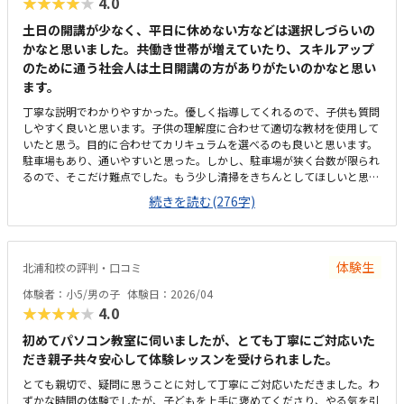
★★★★★
4.0
土日の開講が少なく、平日に休めない方などは選択しづらいの
かなと思いました。共働き世帯が増えていたり、スキルアップ
のために通う社会人は土日開講の方がありがたいのかなと思い
ます。
丁寧な説明でわかりやすかった。優しく指導してくれるので、子供も質問
しやすく良いと思います。子供の理解度に合わせて適切な教材を使用して
いたと思う。目的に合わせてカリキュラムを選べるのも良いと思います。
駐車場もあり、通いやすいと思った。しかし、駐車場が狭く台数が限られ
るので、そこだけ難点でした。もう少し清掃をきちんとしてほしいと思い
ました。玄関に大きな蜘蛛の巣がはってあり、残念でした。他の習い事
続きを読む(276字)
（スイミングや学習塾など）と比較すると、月謝が少し高く設定されてい
るように感じました。子供のレベルや、目的に合わせて教材やカリキュラ
ムを選べるのは良いと思う。
体験生
北浦和校の評判・口コミ
体験者：小5/男の子
体験日：2026/04
★★★★★
4.0
初めてパソコン教室に伺いましたが、とても丁寧にご対応いた
だき親子共々安心して体験レッスンを受けられました。
とても親切で、疑問に思うことに対して丁寧にご対応いただきました。わ
ずかな時間の体験でしたが、子どもを上手に褒めてくださり、やる気を引