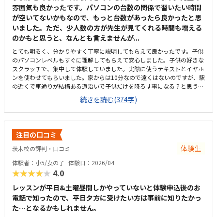
雰囲気も良かったです。パソコンの台数の関係で習いたい時間
が空いてないかもなので、もっと台数があったら良かったと思
いました。ただ、少人数の方が先生が見てくれる時間も増える
のかもと思うと、なんとも言えませんが...
とても明るく、分かりやすく丁寧に説明してもらえて良かったです。子供
のパソコンレベルもすぐに理解してもらえて安心しました。子供の好きな
スクラッチで、集中して体験していました。実際に使うテキストとイヤホ
ンを使わせてもらいました。家からは10分なので遠くはないのですが、駅
の近くで車通りが結構ある道沿いで子供だけを降ろす事になる？と思うと
少し気を使うかなと思いました。(専用駐車場は徒歩1分位の場所にありま
続きを読む(374字)
した)学習塾の一角にパソコンスペースがあるかんじです。広過ぎず狭過
ぎずで、ちょうど良かったです。入会金が少し高めですが、その分月会費
もなく、他の教室に比べるととても安いと思います。体験教室でも、体験
したプログラミング内容を最後「保存」の処理をさせてもらえたのが子供
注目の口コミ
がとても満足そうでした。体験後すぐに「ここに通いたい！」と嬉しそう
に言っていました。
体験生
茨木校の評判・口コミ
体験者：小5/女の子
体験日：2026/04
★★★★★
4.0
レッスンが平日&土曜昼間しかやっていないと体験申込後のお
電話で知ったので、平日夕方に受けたい方は事前に知りたかっ
た…となるかもしれません。