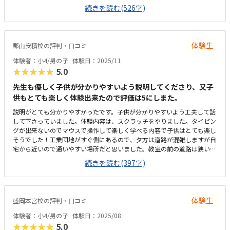
自分で取り組んでいく方法でした。今、別の教室でプログラミングをして
続きを読む(526字)
いるので、体験内容としては本人には物足りない様子でした。ワードやエ
クセルの資格をとることができる点や塾が併設されている点が長い目でみ
ると大変魅力的でした。通いやすい場所ですが、希望の曜日の授業は時間
帯が合わず送迎ができないので残念でした。明るい教室で、パソコン画面
体験生
郡山安積校の評判・口コミ
も大きく、過ごしやすい環境でした。全てのパソコン画面が先生側から見
えるようになっていたので、躓いた時にすぐにフォローしてもらえる環境
体験者：小4/男の子
体験日：2025/11
でした。平均的な金額設定だと思います。レッスンのコマ数を連続にする
★★★★★
5.0
など組み合わせできる点が融通をきかせやすく良いと思いました。長期休
みにイベントの企画があり、パソコンを使って楽しく休みを過ごせそうだ
先生も優しく子供が分かりやすいよう説明してくださり、又子
も思いました。先生が明るく優しかったので安心できる環境でした。
供もとても楽しく体験出来たので評価は5にしまた。
説明がとても分かりやすかったです。子供が分かりやすいよう工夫して話
して下さっていました。体験内容は、スクラッチをやりました。タイピン
グが出来ないのでマウスで操作して楽しく学べる内容で子供はとても楽し
そうでした！工業団地がすぐ側にあるので、夕方は道路が混雑しますが自
宅から近いので通いやすい場所だと思いました。教室の前の道路は狭いで
すが駐車場が広かったので駐車する際問題はありませんでした。教室は、
続きを読む(397字)
古民家を活用していて落ち着く空間でした。玄関から入るのではなく、掃
き出し窓から真っ直ぐ教室に入れるのもとても良かったです。パソコン教
室の体験が初めてだったので、相場は分かりませんが、少し高いと思いま
した。1回50分の設定は、子供が集中できる範囲内だったのでとても良か
体験生
盛岡本宮校の評判・口コミ
ったです。小学校でも週1ペースでプログラミング学習をしていますが、
体験教室で学校でもやった時がある内容もあって子供は楽しそうでした。
体験者：小4/男の子
体験日：2025/08
★★★★★
5.0