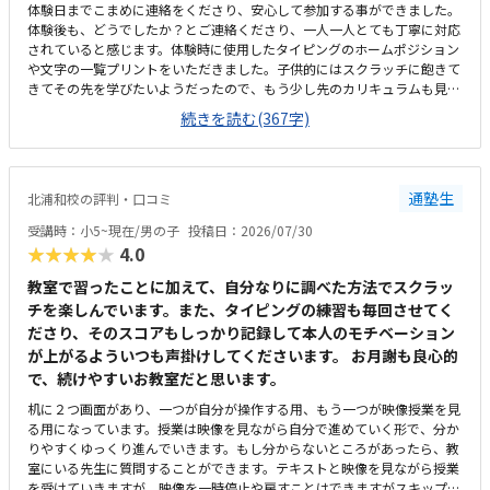
体験日までこまめに連絡をくださり、安心して参加する事ができました。
体験後も、どうでしたか？とご連絡くださり、一人一人とても丁寧に対応
されていると感じます。体験時に使用したタイピングのホームポジション
や文字の一覧プリントをいただきました。子供的にはスクラッチに飽きて
きてその先を学びたいようだったので、もう少し先のカリキュラムも見た
かったです。家から歩いて通える程近く、自転車もとめられる場所があっ
続きを読む(367字)
たので、通いやすさは申し分ありませんでした。教室の雰囲気は、特に問
題ありませんでした。人数が多すぎたり狭すぎたりする事もなく、女性の
方が優しく対応してくださり、子供も安心して参加していました。コエテ
コに載っている料金は追加レッスンの金額で、別途月謝が必要だったの
通塾生
北浦和校の評判・口コミ
で、1レッスンずつ受けられると勘違いしていた私にとっては少し高く感
じました。
受講時：小5~現在/男の子
投稿日：2026/07/30
★★★★★
4.0
教室で習ったことに加えて、自分なりに調べた方法でスクラッ
チを楽しんでいます。また、タイピングの練習も毎回させてく
ださり、そのスコアもしっかり記録して本人のモチベーション
が上がるよういつも声掛けしてくださいます。 お月謝も良心的
で、続けやすいお教室だと思います。
机に２つ画面があり、一つが自分が操作する用、もう一つが映像授業を見
る用になっています。授業は映像を見ながら自分で進めていく形で、分か
りやすくゆっくり進んでいきます。もし分からないところがあったら、教
室にいる先生に質問することができます。テキストと映像を見ながら授業
を受けていきますが、映像を一時停止や戻すことはできますがスキップは