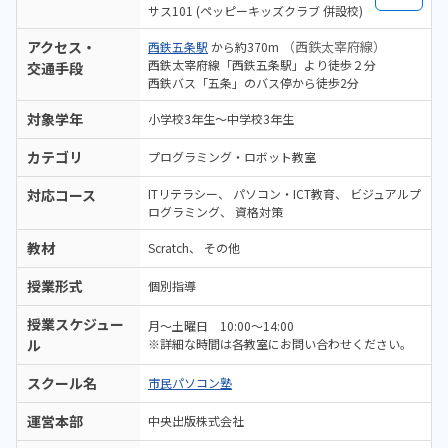
サス101 (ペッピーキッズクラブ 併設校)
アクセス・
（西鉄太宰府線）
西鉄五条駅
から約370m
西鉄太宰府線「西鉄五条駅」より徒歩２分
交通手段
西鉄バス「五条」のバス停から徒歩2分
対象学年
小学校3年生～中学校3年生
カテゴリ
プログラミング・ロボット教室
対応コース
ITリテラシー
パソコン・ICT教育
ビジュアルプ
ログラミング
資格対策
教材
Scratch
その他
授業形式
個別指導
授業スケジュー
月～土曜日 10:00～14:00
ル
※詳細な時間は各教室にお問い合わせください。
スクール名
市民パソコン塾
運営本部
中央出版株式会社