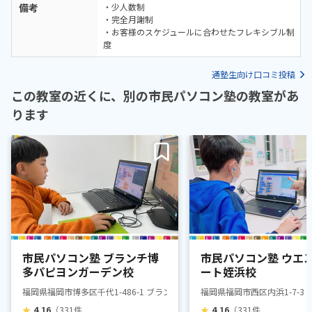
備考
・少人数制
・完全月謝制
・お客様のスケジュールに合わせたフレキシブル制
度
通塾生向け口コミ投稿
この教室の近くに、別の市民パソコン塾の教室があ
ります
市民パソコン塾 ブランチ博
市民パソコン塾 ウエ
多パピヨンガーデン校
ート姪浜校
福岡県福岡市博多区千代1-486-1 ブランチ博多パピヨンガーデンB203
福岡県福岡市西区内浜1-7-3
★
4.16
（331件
★
4.16
（331件