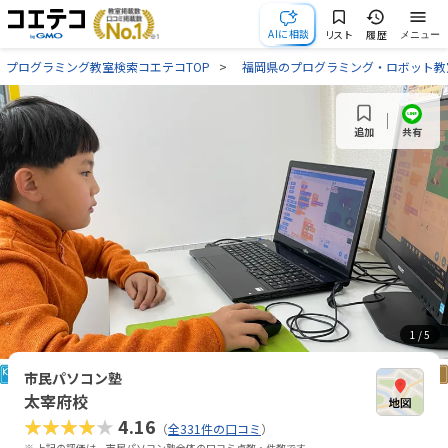
AIに相談
リスト
履歴
メニュー
プログラミング教室検索コエテコTOP
福岡県のプログラミング・ロボット教
共有
追加
1
/ 5
市民パソコン塾
太宰府校
★★★★★
4.16
（
全331件の口コミ
）
※ 上記の評価は、市民パソコン塾全体の口コミ点数・件数です