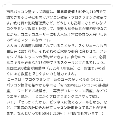
市民パソコン塾キッズ講座は、
業界最安値！50分1,210円
で受
講できちゃう子ども向けパソコン教室・プログラミング教室で
す。教材費や施設管理費など、どうしても高額になりがちなプ
ログラミング教室と比較して、激安 & 料金体系が単純明快なこ
とから、コエテコユーザーにも大人気！常に多数の入会申し込
みがあるスクールなのです。
大人向けの講座も開講されていることから、スケジュールも自
由自在に設計可能。それぞれのご家庭の都合に合わせて、フレ
キシブルにレッスンの予約ができます。自分のペースで、必要
なスキルを必要なだけ習得できるスクールと言えるでしょう。
全国に200教室が開講中（2025年7月現在）と、お住まいの近
くにある教室を探しやすいのも魅力ですね。
コースは「プログラミング」系のコースがレベル別に4つと、
パソコン操作を基本から学べる「Windows11パソコンの基礎講
座」「ワードでお絵描き」「写真デコレーション講座」などバ
ラエティ豊か。「とにかくプログラミングにハマって欲し
い！」「せっかくだから、ビジネスに使えるツールもぜひ」な
ど、
ご家庭の方針に合わせてレッスン計画を立てることができ
ます
。なんといっても50分1,210円！（何度でも言います！）