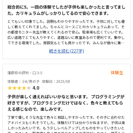
総合的に5。一回の体験でしたが子供も楽しかったと言ってまし
た。カリキュラムがしっかりしてるので安心できます。
とてもいい印象でした。説明もわかりやすかったです。子供に対しても優
しく教えてくれてました。ちゃんとコースごとのカリキュラムあって、そ
の都度モニター先生が教えてくれるので安心。駐車場も広くていいです。
広い道路でとても入りやすく、道路沿いに教室あるので便利です。集中し
てできる環境でした。雰囲気もとても良かったです。みんなが個々に集中
していました。料金の基準がわからないので4にしました。月の回数によ
続きを読む(227字)
って金額も違うので、子供にあった回数で通いたいと思います。
体験生
蒲郡校の評判・口コミ
体験者：小6/男の子
体験日：2025/08
★★★★★
4.0
子供が楽しく通えればいいかなと思います。 プログラミングが
好きですが、プログラミングだけではなく、色々と教えてもら
える感じなので、楽しみです。
丁寧で優しそうな先生で色々と相談しやすかったです。その子に合わせた
アドバイスもくれそうでした。体験だけでは分かりかねますが、子供は楽
しかったみたいです。もう少しレベルアップしたものをやっていきたいと