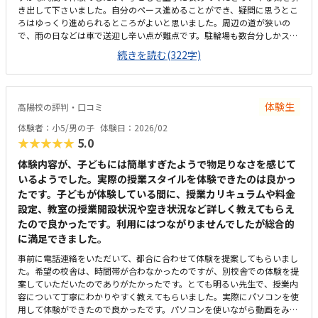
き出して下さいました。自分のペース進めることができ、疑問に思うとこ
ろはゆっくり進められるところがよいと思いました。周辺の道が狭いの
で、雨の日などは車で送迎し辛い点が難点です。駐輪場も数台分しかスペ
ースがないようです。様々なお知らせや検定結果などが掲示されていて、
続きを読む(322字)
モチベーションが上がる環境だも思います。とても良心的な価格で、また
振替も可能とのことなので、気軽に始めやすいかと思います。様々なコー
スがあり、またひとつのコースもそれほど長くないので、楽しみながら
色々な分野に触れていけるのではないかと期待しています。
体験生
高陽校の評判・口コミ
体験者：小5/男の子
体験日：2026/02
★★★★★
5.0
体験内容が、子どもには簡単すぎたようで物足りなさを感じて
いるようでした。実際の授業スタイルを体験できたのは良かっ
たです。子どもが体験している間に、授業カリキュラムや料金
設定、教室の授業開設状況や空き状況など詳しく教えてもらえ
たので良かったです。利用にはつながりませんでしたが総合的
に満足できました。
事前に電話連絡をいただいて、都合に合わせて体験を提案してもらいまし
た。希望の校舎は、時間帯が合わなかったのですが、別校舎での体験を提
案していただいたのでありがたかったです。とても明るい先生で、授業内
容について丁寧にわかりやすく教えてもらいました。実際にパソコンを使
用して体験ができたので良かったです。パソコンを使いながら動画をみて