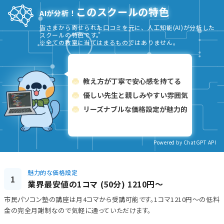
このスクールの特色
AIが分析！
皆さまから寄せられた口コミを元に、人工知能(AI)が分析した
スクールの特色です。
※全ての教室に当てはまるものではありません。
教え方が丁寧で安心感を持てる
優しい先生と親しみやすい雰囲気
リーズナブルな価格設定が魅力的
Powered by ChatGPT API
魅力的な価格設定
1
業界最安値の1コマ (50分) 1210円～
市民パソコン塾の講座は月4コマから受講可能です。1コマ1210円～の低料
金の完全月謝制なので気軽に通っていただけます。