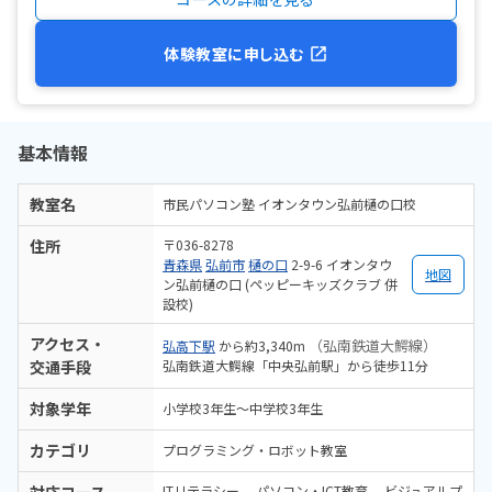
体験教室に申し込む
基本情報
教室名
市民パソコン塾 イオンタウン弘前樋の口校
住所
〒036-8278
青森県
弘前市
樋の口
2-9-6 イオンタウ
地図
ン弘前樋の口 (ペッピーキッズクラブ 併
設校)
アクセス・
（弘南鉄道大鰐線）
弘高下駅
から約3,340m
交通手段
弘南鉄道大鰐線「中央弘前駅」から徒歩11分
対象学年
小学校3年生～中学校3年生
カテゴリ
プログラミング・ロボット教室
ITリテラシー
パソコン・ICT教育
ビジュアルプ