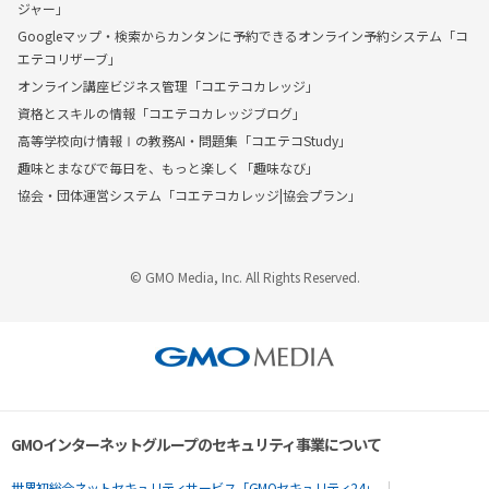
ジャー」
Googleマップ・検索からカンタンに予約できるオンライン予約システム「コ
エテコリザーブ」
オンライン講座ビジネス管理「コエテコカレッジ」
資格とスキルの情報「コエテコカレッジブログ」
高等学校向け情報Ⅰの教務AI・問題集「コエテコStudy」
趣味とまなびで毎日を、もっと楽しく「趣味なび」
協会・団体運営システム「コエテコカレッジ|協会プラン」
© GMO Media, Inc. All Rights Reserved.
GMOインターネットグループのセキュリティ事業について
世界初総合ネットセキュリティサービス「GMOセキュリティ24」