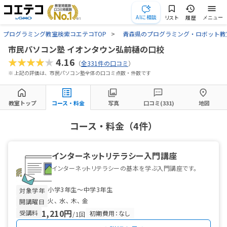
AIに相談
リスト
履歴
メニュー
プログラミング教室検索コエテコTOP
青森県のプログラミング・ロボット教
市民パソコン塾 イオンタウン弘前樋の口校
★★★★★
4.16
（
全331件の口コミ
）
※ 上記の評価は、市民パソコン塾全体の口コミ点数・件数です
教室トップ
コース・料金
写真
口コミ(331)
地図
コース・料金（4件）
インターネットリテラシー入門講座
インターネットリテラシーの基本を学ぶ入門講座です。
小学3年生〜中学3年生
対象学年
火
水
木
金
開講曜日
1,210円
受講料
初期費用：なし
/1回