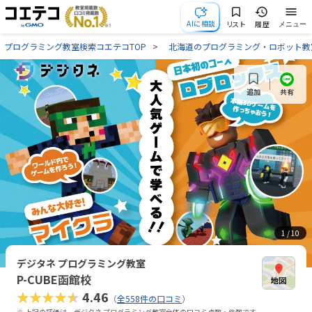
AIに相談
リスト
履歴
メニュー
プログラミング教室検索コエテコTOP
北海道のプログラミング・ロボット教
共有
追加
1
/ 10
デジタネ プログラミング教室
P-CUBE函館校
★★★★★
4.46
（
全558件の口コミ
）
※ 上記の評価は、デジタネ プログラミング教室全体の口コミ点数・件数です