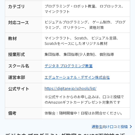
カテゴリ
プログラミング・ロボット教室
ロブロックス
マインクラフト
対応コース
ビジュアルプログラミング
ゲーム制作
プログ
ラミング
ITリテラシー
資格対策
教材
マインクラフト
Scratch
ビジュアル言語
Scratchをベースにしたオリジナル教材
授業形式
集団指導
集団指導(少人数制)
個別指導
スクール名
デジタネ プログラミング教室
運営本部
エデュケーショナル・デザイン株式会社
公式サイト
https://digitane.jp/schools/list/
※公式サイトからのお申し込みは、口コミ投稿で
のAmazonギフトカードプレゼント対象外です
備考
体験会：随時開催中！日程はお問合せください。
通塾生向け口コミ投稿