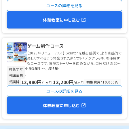
コースの詳細を見る
体験教室に申し込む
ゲーム制作コース
【2025年リニューアル！】 Scratchを触る感覚で、より直感的で
楽しく学べるよう開発された新ソフト「デジクラッチ」を使用す
るコースです。冒険ストーリーを進めながら、自分だけの2Dゲ
小学3年生〜小学6年生
ーム制作...
対象学年
-
開講曜日
12,980円
13,200円
受講料
初期費用：10,000円
/1ヶ月
/6ヶ月
コースの詳細を見る
体験教室に申し込む