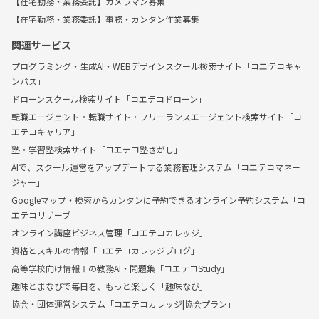
【在宅勤務・業務委託】カメラマン募集
【在宅勤務・業務委託】事務・カンタン作業募集
関連サービス
プログラミング・生成AI・WEBデザインスクール検索サイト「コエテコキャ
ンパス」
ドローンスクール検索サイト「コエテコドローン」
転職エージェント・転職サイト・フリーランスエージェント検索サイト「コ
エテコキャリア」
塾・学習塾検索サイト「コエテコ塾さがし」
AIで、スクール運営をアップデートする業務管理システム「コエテコマネー
ジャー」
Googleマップ・検索からカンタンに予約できるオンライン予約システム「コ
エテコリザーブ」
オンライン講座ビジネス管理「コエテコカレッジ」
資格とスキルの情報「コエテコカレッジブログ」
高等学校向け情報Ⅰの教務AI・問題集「コエテコStudy」
趣味とまなびで毎日を、もっと楽しく「趣味なび」
協会・団体運営システム「コエテコカレッジ|協会プラン」