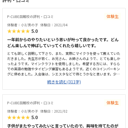
評判・口コミ
体験生
P-CUBE函館校の評判・口コミ
体験者：小3/男の子
体験日：2021/04
★★★★★
5.0
一年前からのやりたいという思いが叶って良かったです。どん
どん楽しんで伸ばしていってくれたら嬉しいです。
とても詳しく説明して下さり、また、実際にマイクラを使って教えていた
だきました。先生方が若く、お兄さん、お姉さんのようで、とても楽しか
ったようです。マインクラフトを使用しました。希望する方には、すらら
での英語の勉強やタイピング練習もあるようです。近くのコインパーキン
グに停めました。入会後は、シエスタなどで待とうかなと思います。少人
数で、様々な学年の生徒さんがおり、楽しそうでした。先生方も子供達の
続きを読む(311字)
目線で教えていました。少し悩み、色々調べましたが、プログラミングは
どこもこれ位かな、、と思います。 先生方が明るく優しく、すぐにリラ
ックスしていました。あらゆる場面で、筋道を立てて考えられるようにな
るのではないかなと思います。
体験生
P-CUBE函館校の評判・口コミ
体験者：小3/男の子
体験日：2021/02
★★★★★
5.0
子供がまたやってみたいと言っていたので、興味を持てたのが