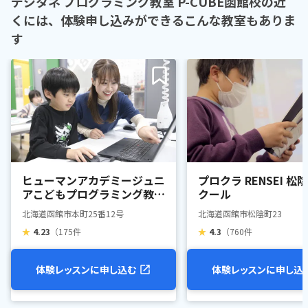
デジタネ プログラミング教室 P-CUBE函館校の近
くには、体験申し込みができるこんな教室もありま
す
ヒューマンアカデミージュニ
プロクラ RENSEI 松
アこどもプログラミング教室
クール
函館五稜郭教室
北海道函館市本町25番12号
北海道函館市松陰町23
★
4.23
（175件
★
4.3
（760件
体験レッスンに申し込む
体験レッスンに申し込