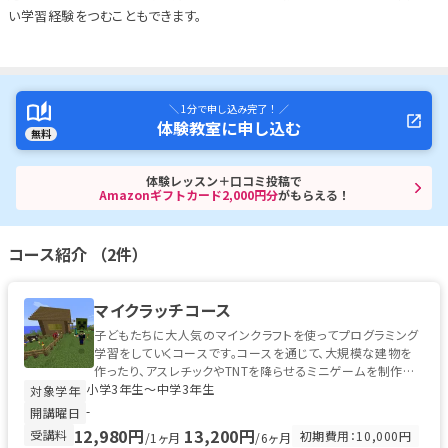
い学習経験をつむこともできます。
＼ 1分で申し込み完了！ ／
体験教室に申し込む
無料
体験レッスン＋口コミ投稿で
Amazonギフトカード2,000円分
がもらえる！
コース紹介 （2件）
マイクラッチコース
子どもたちに大人気のマインクラフトを使ってプログラミング
学習をしていくコースです。コースを通じて、大規模な建物を
作ったり、アスレチックやTNTを降らせるミニゲームを制作し
小学3年生〜中学3年生
たり、自分だけのダンジョ...
対象学年
-
開講曜日
12,980円
13,200円
受講料
初期費用：10,000円
/1ヶ月
/6ヶ月