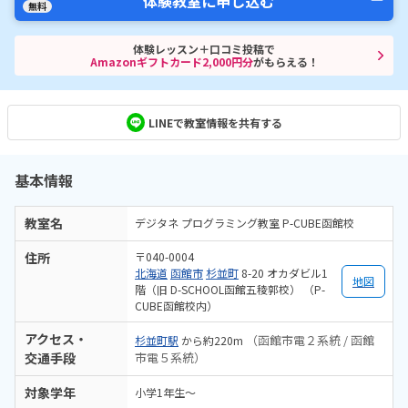
体験教室に申し込む
無料
体験レッスン＋口コミ投稿で
Amazonギフトカード2,000円分
がもらえる！
LINEで教室情報を共有する
基本情報
教室名
デジタネ プログラミング教室 P-CUBE函館校
住所
〒040-0004
北海道
函館市
杉並町
8-20 オカダビル1
地図
階（旧 D-SCHOOL函館五稜郭校） （P-
CUBE函館校内）
アクセス・
（函館市電２系統 / 函館
杉並町駅
から約220m
交通手段
市電５系統）
対象学年
小学1年生～