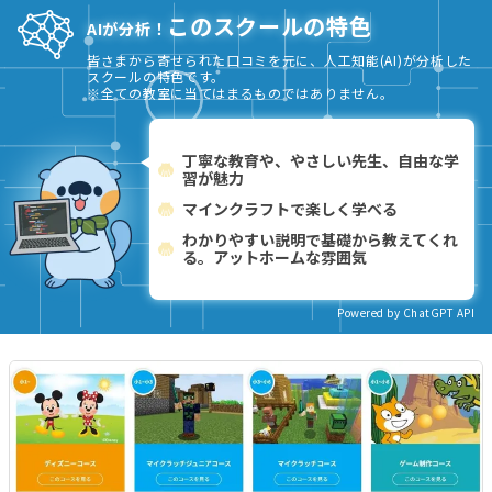
このスクールの特色
AIが分析！
皆さまから寄せられた口コミを元に、人工知能(AI)が分析した
スクールの特色です。
※全ての教室に当てはまるものではありません。
丁寧な教育や、やさしい先生、自由な学
習が魅力
マインクラフトで楽しく学べる
わかりやすい説明で基礎から教えてくれ
る。アットホームな雰囲気
Powered by ChatGPT API