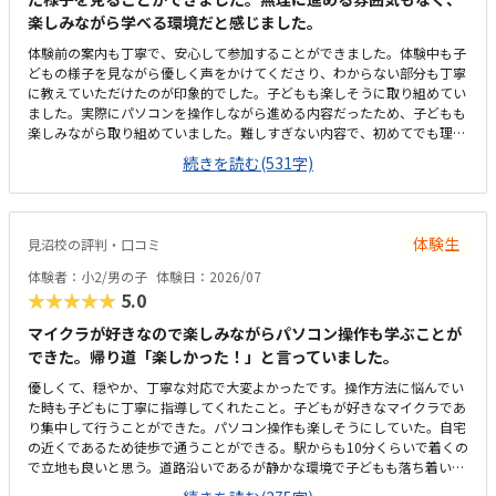
楽しみながら学べる環境だと感じました。
体験前の案内も丁寧で、安心して参加することができました。体験中も子
どもの様子を見ながら優しく声をかけてくださり、わからない部分も丁寧
に教えていただけたのが印象的でした。子どもも楽しそうに取り組めてい
ました。実際にパソコンを操作しながら進める内容だったため、子どもも
楽しみながら取り組めていました。難しすぎない内容で、初めてでも理解
しやすいよう工夫されていると感じました。体験教室は実際に通う教室と
続きを読む(531字)
は別会場でしたが、アクセスはわかりやすかったです。近隣の駐車場から
少し歩きましたが、そこまで距離は気になりませんでした。体験会場はお
しゃれなカフェの雰囲気で、落ち着いて過ごせる空間でした。清潔感があ
り、子どももリラックスして参加できていたと思います。内容を考えると
体験生
見沼校の評判・口コミ
納得感はありましたが、普段通っている他の習い事と比較すると、やはり
少し高めには感じました。ただ、少人数でしっかり見てもらえる点や、実
体験者：小2/男の子
体験日：2026/07
際に手を動かして学べる内容には魅力を感じました。スタッフの方が終始
★★★★★
5.0
丁寧に対応してくださり、安心して体験に参加できました。教室として大
切にしている考え方や方針についてのお話にも共感できたのが印象的でし
マイクラが好きなので楽しみながらパソコン操作も学ぶことが
た。子どもも途中で飽きることなく、最後まで楽しそうに取り組んでいま
できた。帰り道「楽しかった！」と言っていました。
した。
優しくて、穏やか、丁寧な対応で大変よかったです。操作方法に悩んでい
た時も子どもに丁寧に指導してくれたこと。子どもが好きなマイクラであ
り集中して行うことができた。パソコン操作も楽しそうにしていた。自宅
の近くであるため徒歩で通うことができる。駅からも10分くらいで着くの
で立地も良いと思う。道路沿いであるが静かな環境で子どもも落ち着いて
集中して授業を受けることができた。プログラミングは高いイメージです