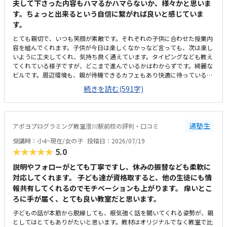
夫して下さった内容もハマるかハマらないか、様々かと思いま
す。ちょっと出来るという自信に繋がれば良いと感じていま
す。
とても親切で、いつも笑顔が素敵です。それぞれの子供に合わせた授業内
容を組んでくれます。子供が今日は楽しくなかっなど言っても、次は楽し
いように工夫してくれ、気持ち良く通えています。タイピングなども教え
てくれている様子ですが、どこまで進んでいるかはわからずです。綺麗な
ビルです。周辺環境も、親が待機できるカフェもあり快適に待っている事
が出来ます。立地はかなり良いです。教室に着くと、いつも明るい笑顔で
続きを読む(591字)
迎えてくれて、雰囲気もとても良いです。教室のパソコン椅子なども問題
ないと思います。プログラミング自体が高いが、週2回なので、千円でも
お手頃なら、最高で、他との差別化ができると思います。学校では習わな
いような思考して、完成に近づけていくところ、今までやった事のないチ
通塾生
アポヨプログラミング教室澄川駅前校の評判・口コミ
ャレンジだと思います。小2という事もあり、楽しかったり楽しくなく感
じたり、色々ですが、それに合わせて、先生が工夫してくれます。それが
受講時：小4~現在/女の子
投稿日：2026/07/19
嬉しかったです。タイピングも、それができるだけで、成長と思います。
★★★★★
5.0
先生方が優しく、特にはないですが、上げるとすれざ、今日は頑張ってく
れていましたと教えてくれるので安心していますがわ、どういう事をやっ
説明やフォローがとても丁寧ですし、休みの振替なども柔軟に
たかは目でみていないのでわからずで、話だけだったので、資料などで、
対応してくれます。 子ども達が資格取すると、他の生徒にも情
進捗の概要が親にも示されていると分かりやすいと思いました。雰囲気も
報共有してくれるのでモチベーションも上がります。 痒いとこ
良い教室で、好きな気持ちがあれば、長く続く教室だと思います。
ろに手が届く、とても良い教室だと思います。
子どもの話が本筋から脱線しても、根気強く話を聞いてくれる姿勢が、親
としてはとてもありがたいと思います。教材はオリジナルでなく教室で比