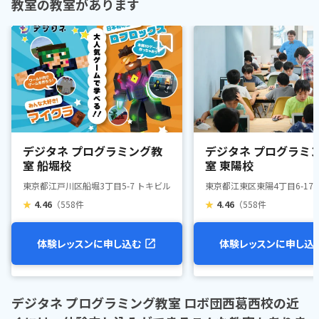
教室の教室があります
デジタネ プログラミング教
デジタネ プログラミ
室 船堀校
室 東陽校
東京都江戸川区船堀3丁目5-7 トキビル3階
東京都江東区東陽4丁目6-17 T
★
4.46
（558件
★
4.46
（558件
体験レッスンに申し込む
体験レッスンに申し込
デジタネ プログラミング教室 ロボ団西葛西校の近