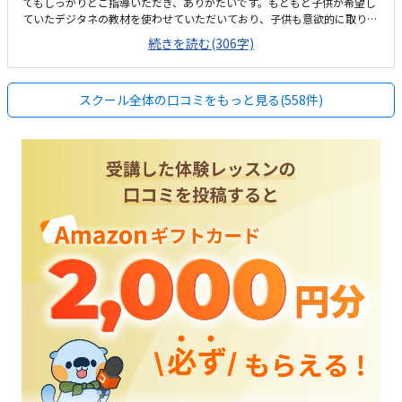
てもしっかりとご指導いただき、ありがたいです。もともと子供が希望し
ていたデジタネの教材を使わせていただいており、子供も意欲的に取り組
んでいます。看板などが無いためGoogleマップで見ても最初だけ場所が
続きを読む(306字)
わかりづらかったですが、覚えれば問題ありません。シンプルで余計なも
のが無く、集中できるスペースになっていると思います。安くはありませ
んが高すぎるとも感じず、レッスンの回数や内容を踏まえると相応な料金
スクール全体の口コミをもっと見る(558件)
だと思います。