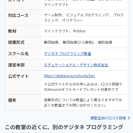
マインクラフト
対応コース
ゲーム制作
ビジュアルプログラミング
プログ
ラミング
ITリテラシー
教材
マインクラフト
Roblox
授業形式
集団指導
集団指導(少人数制)
個別指導
スクール名
デジタネ プログラミング教室
運営本部
エデュケーショナル・デザイン株式会社
公式サイト
https://digitane.jp/schools/list/
※公式サイトからのお申し込みは、口コミ投稿で
のAmazonギフトカードプレゼント対象外です
備考
授業形式については教室により異なりますのでお
近くの教室までお問い合わせください。
通塾生向け口コミ投稿
この教室の近くに、別のデジタネ プログラミング