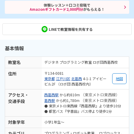
体験レッスン＋口コミ投稿で
Amazonギフトカード2,000円分
がもらえる！
LINEで教室情報を共有する
基本情報
教室名
デジタネ プログラミング教室 ロボ団西葛西校
住所
〒134-0081
東京都
江戸川区
北葛西
4-1-1 アイビー
地図
ビル2F （ロボ団 西葛西校内）
アクセス・
（東京メトロ東西線）
西葛西駅
から約810m
（東京メトロ東西線）
葛西駅
から約1,780m
交通手段
⚫️ 東京メトロ東西線『西葛西駅』より徒歩10分
⚫️ 都営バス『宇喜田』バス停より徒歩1分
対象学年
小学1年生～
カテゴリ
プログラミング・ロボット教室
ロブロックス