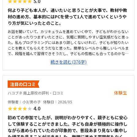
★★★★★
5.0
何より子ども本人が、通いたいと思うことが大事で、教材や教
材の進め方、基本的にはPCを使って1人で進めていくというや
り方が気にいったとのこと。
お話を聞いていて、カリキュラムを進めていく中で、子どもがわからない
ことがあったりつまずいたときに、気軽に質問しやすい空気感だなと思っ
た。私もプログラミングにはあまり詳しくないけれど、子どもが知りたい
ことを教えてもらえそうだなと思った。簡単なレベルから難しいレベルま
で、段階を踏んで習得できそうだし、子どもの性格にも合ってるのかなと
思った。近いに越したことはないが、駅前のビルの中にあり、バス一本で
続きを読む(376字)
通えるので、許容範囲かなと思った。ロボットを使ったコースと、ロブロ
ックスコースの部屋が壁1枚で分かれていたが、ロボットの方の音量(声
量？)がどのくらいになるか後から気になったが、聞き忘れてしまった。
他の習い事と比べると少し高い。込み込みで月謝が1万円くらいだと嬉し
注目の口コミ
い。月に3回ということについては不満はない。同上。子どもが、教材が
使いやすそうと言っていた。
体験生
ハコブネ 南上原校の評判・口コミ
体験者：小3/男の子
体験日：2026/05
★★★★★
4.0
初めての参加でしたが、説明がわかりやすく、親子ともに安心
して体験することができました。子ども自身が積極的に操作し
ながら進められていたのが印象的で、普段あまり見ない集中し
た様子を見ることができました。無理に進める雰囲気もなく、