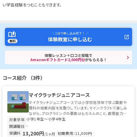
い学習経験をつむこともできます。
＼ 1分で申し込み完了！ ／
体験教室に申し込む
無料
体験レッスン＋口コミ投稿で
Amazonギフトカード2,000円分
がもらえる！
コース紹介 （3件）
マイクラッチジュニアコース
マイクラッチジュニアコースでは小学校低学年で学ぶ算数や
理科の授業内容を先取りしています。マインクラフトで楽しみ
ながら、プログラミングの要素はもちろんのこと、数理能力も
小学1年生〜小学4年生
並行して育むことができます。...
対象学年
-
開講曜日
13,200円
受講料
初期費用：11,000円
/1ヶ月