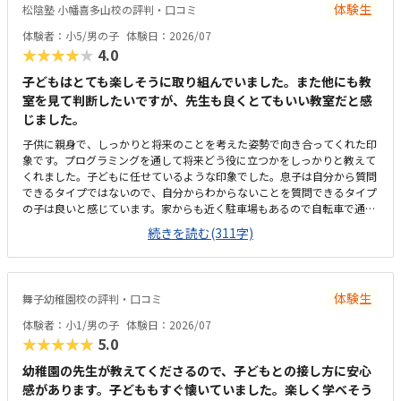
体験生
松陰塾 小幡喜多山校の評判・口コミ
生にすぐ聞ける環境は良いなとおも。
体験者：小5/男の子
体験日：2026/07
★★★★★
4.0
子どもはとても楽しそうに取り組んでいました。また他にも教
室を見て判断したいですが、先生も良くとてもいい教室だと感
じました。
子供に親身で、しっかりと将来のことを考えた姿勢で向き合ってくれた印
象です。プログラミングを通して将来どう役に立つかをしっかりと教えて
くれました。子どもに任せているような印象でした。息子は自分から質問
できるタイプではないので、自分からわからないことを質問できるタイプ
の子は良いと感じています。家からも近く駐車場もあるので自転車で通っ
たり、送迎したり、どちらもやりやすそうでした。全て問題なく、私語を
続きを読む(311字)
する子も少なくて良い雰囲気でした。椅子や机などもしっかりとパーソナ
ルに区切られていていいと思いました。現在行っているデジタネオンライ
ンよりは値段が上がってしまうため、その差を補って余りあるメリットが
あるといいなと思っています。
体験生
舞子幼稚園校の評判・口コミ
体験者：小1/男の子
体験日：2026/07
★★★★★
5.0
幼稚園の先生が教えてくださるので、子どもとの接し方に安心
感があります。子どももすぐ懐いていました。楽しく学べそう