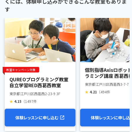
くには、体験申し込みができるこんな教室もありま
す
個別指導Axisロボッ
教室キャンペーン対象
ラミング講座 西葛西
QUREOプログラミング教室
自立学習RED西葛西教室
東京都江戸川区西葛西3-7-7 ベ
★
4.21
（494件
東京都江戸川区西葛西2-23-9 3F
★
4.15
（1497件
体験レッスンに申し込む
体験レッスンに申し込