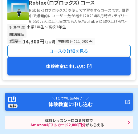
Roblox（ロブロックス）コース
Roblox（ロブロックス）を使って学習をするコースです。 世界
中で爆発的にユーザー数が増え（2023年6月時点：デイリー
6,550万人以上）、日本でも人気YouTuberに取り上げられ、
小学3年生〜高校3年生
小中...
対象学年
-
開講曜日
14,300円
受講料
初期費用：11,000円
/1ヶ月
コースの詳細を見る
体験教室に申し込む
＼ 1分で申し込み完了！ ／
体験教室に申し込む
無料
体験レッスン＋口コミ投稿で
Amazonギフトカード2,000円分
がもらえる！