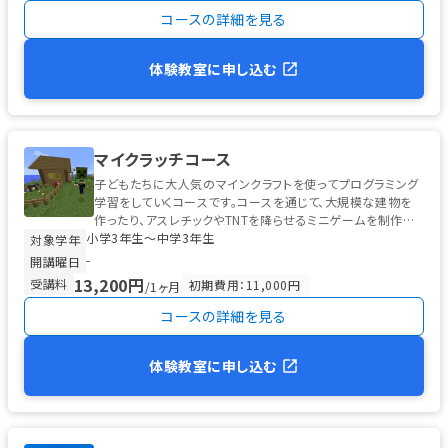
コースの詳細を見る
体験教室に申し込む
マイクラッチコース
子どもたちに大人気のマインクラフトを使ってプログラミング
学習をしていくコースです。コースを通じて、大規模な建物を
作ったり、アスレチックやTNTを降らせるミニゲームを制作し
小学3年生〜中学3年生
たり、自分だけのダンジョ...
対象学年
-
開講曜日
13,200円
受講料
初期費用：11,000円
/1ヶ月
コースの詳細を見る
体験教室に申し込む