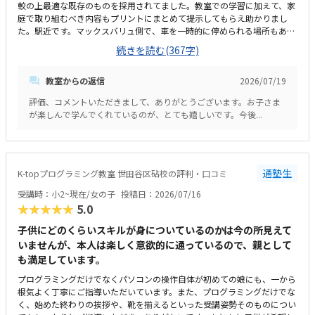
較の上最適な既存のものを採用されてました。教室での学習に加えて、家
庭で取り組むべき内容もプリントにまとめて提示してもらえ助かりまし
た。駅近です。マックスバリュ側で、車を一時的に停められる場所もある
ので通学に困ることはなくとても便利だと思います。余計なものはなく、
続きを読む(367字)
マイクラのぬいぐるみを置いて子ども達がレッスン内容に興味を持てるよ
うに工夫されています。集中しやすい環境だと思います。教室内で資格受
教室からの返信
2026/07/19
験も可能で、資格取得までのロードマップも明示してくれるので、適切な
価格だと思います。子どもがとにかく楽しそう。次のレッスンをいつも楽
評価、コメントいただきまして、ありがとうございます。お子さま
しみにしてて、レッスンもウキウキで出てくるので、通わせて良かったと
が楽しんで学んでくれているのが、とても嬉しいです。今後...
思います。
通塾生
K-topプログラミング教室 世田谷区砧校の評判・口コミ
受講時：小2~現在/女の子
投稿日：2026/07/16
★★★★★
5.0
子供にどのくらいスキルが身についているのかは今の所見えて
いませんが、本人は楽しく意欲的に通っているので、親として
も満足しています。
プログラミングだけでなくパソコンの操作自体が初めての娘にも、一から
根気よく丁寧にご指導いただいています。また、プログラミングだけでな
く、始めた終わりの挨拶や、靴を揃えるといった受講姿勢そのものについ