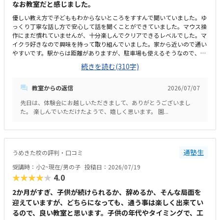
なお教室だと感じました。
優しい教え方で子どももわからないところをすすんで聞いていました。ゆ
っくり丁寧な話し方で安心して話を聞くことができていました。マウス操
作にまだ慣れていませんが、十分楽しんでクリアできるレベルでした。マ
イクラ好きなので興味を持って取り組んでいました。家から近いので通い
やすいです。駅からは距離がありますが、駐車場も使えるそうなので、遠
方からでも通えると思います。現在幼稚園が工事中のためプレハブでの授
続きを読む(310字)
業です。工事の音も聞こえますが気になるほどではないです。工事完了後
は新しい園舎で授業を受けられます。他の習い事よりは高いと感じます。
教室からの返信
2026/07/07
月に3回なので割高だと思います。ＰＣ等は貸してもらえるので自分で用
意する必要はないそうです。
先日は、体験会にお越しいただきまして、ありがとうございまし
た。 楽しんでいただけたようで、嬉しく思います。 園...
通塾生
うめきた校の評判・口コミ
受講時：小2~現在/男の子
投稿日：2026/07/19
★★★★★
4.0
2か月がすぎ、子供が続けられるか、辞めるか、そんな局面を
迎えていますが、どちらになっても、通う事は楽しく出来てい
るので、良い教室と思います。子供の年代やタイミングで、工