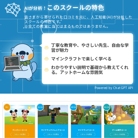
このスクールの特色
AIが分析！
皆さまから寄せられた口コミを元に、人工知能(AI)が分析した
スクールの特色です。
※全ての教室に当てはまるものではありません。
丁寧な教育や、やさしい先生、自由な学
習が魅力
マインクラフトで楽しく学べる
わかりやすい説明で基礎から教えてくれ
る。アットホームな雰囲気
Powered by ChatGPT API