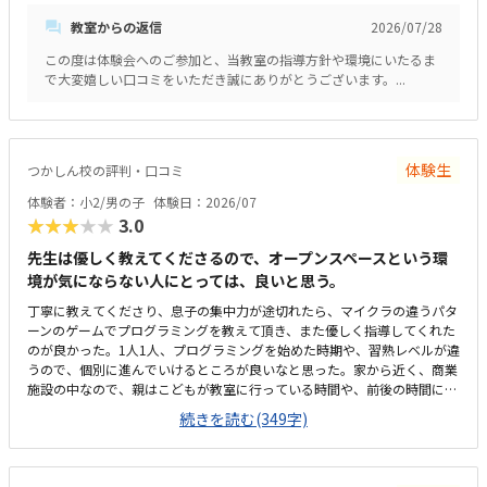
取り組めていました。ただ遊ぶだけでなく、ゲームを作るというプロセス
教室からの返信
2026/07/28
を通じて、自然とプログラミングの基礎や論理的思考力が学べるカリキュ
ラムになっていて素晴らしいと感じました。自分の思い描いた動きが画面
この度は体験会へのご参加と、当教室の指導方針や環境にいたるま
上にすぐに反映される仕組みも、子どもの「もっと作りたい」という意欲
で大変嬉しい口コミをいただき誠にありがとうございます。...
をを引き出すのにぴったりだと思いました。最寄り駅から近く、大通りを
通って安全に通える立地なのが非常に魅力的です。周辺も明るく人通りが
あるため、子ども一人でも安心して通わせられると感じました。また、レ
ッスンを待つ間や前後に買い物を済ませられるような便利な施設も近くに
あり、親にとっても非常に通いやすい環境だと思います。教室全体が明る
体験生
つかしん校の評判・口コミ
くとても清潔感があり、子どもが安心して過ごせるアットホームな雰囲気
体験者：小2/男の子
体験日：2026/07
でした。他の生徒の皆さんも真剣かつ楽しそうにプログラミングに取り組
★★★★★
3.0
んでおり、良い刺激を受けられる空間だと感じました。パソコンや周辺機
器などの設備も新しく整っており、快適な環境でレッスンを受けさせるこ
先生は優しく教えてくださるので、オープンスペースという環
とができました。専門的なプログラミングスキルや、子どもが夢中になっ
境が気にならない人にとっては、良いと思う。
て学べる質の高いカリキュラム、手厚い個別サポートの体制を考えると、
非常に妥当で納得感のある料金設定だと感じました。安くはありません
丁寧に教えてくださり、息子の集中力が途切れたら、マイクラの違うパタ
が、単なる遊びではなく将来につながるITリテラシーや論理的思考力が身
ーンのゲームでプログラミングを教えて頂き、また優しく指導してくれた
につく投資として見れば、十分に見合った価値のある価格設定だと思いま
のが良かった。1人1人、プログラミングを始めた時期や、習熟レベルが違
す。
うので、個別に進んでいけるところが良いなと思った。家から近く、商業
施設の中なので、親はこどもが教室に行っている時間や、前後の時間にシ
ョッピングできるので、通いやすいと思った。オープンスペースなので、
続きを読む(349字)
あまり空調が行き届かず、また店内のBGMやアナウンスが聞こえるので、
少し集中しづらい環境だった。月2回の割には、少し高いと思ったが、プ
ログラミング教室は割と他の教室と比較しても妥当な金額だとは思う。高
学年になって、自分のペースで進めていけたり、わからない事があれば先