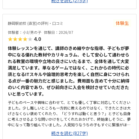
続きを読む(275字)
が、月2回ということもあり、お手頃に通いやすい金額であると思った。
子どもが発言したことを肯定する姿勢で関わってくれたこと。先生が優し
くて穏やかであった。
体験生
静岡駅前校 (直営)の評判・口コミ
体験者：小3/男の子
体験日：2026/07
★★★★★
4.0
体験レッスンを通じて、講師のきめ細やかな指導、子どもが夢
中になる優れた教材やカリキュラム、そして安心して通わせら
れる教室の環境や立地の良さにいたるまで、全体を通して大変
満足しています。単なるゲームではなく、これからの時代に必
須となるITスキルや論理的思考力を楽しく自然に身につけられ
る点が一番の魅力だと感じました。費用面も含めて十分に納得
のいく内容であり、ぜひ前向きに入会を検討させていただきた
いと思っています。
子どものペースや興味に合わせて、とても優しく丁寧に対応してください
ました。少し難しいところも一方的に教えるのではなく、できたときは大
げさなくらい褒めてくれたり、「どうすれば動くと思う？」と子ども自身
に考えさせるような問いかけをしてくれたおかげで、終始楽しそうに、夢
中になって取り組んでいました。人見知りなうちの子もすぐに緊張がほぐ
れ、安心して楽しく学べたと感じています。子どもが大好きなロブロック
続きを読む(827字)
スの世界を舞台にしているため、最初から最後まで高いモチベーションで