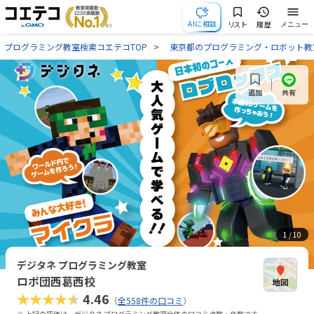
AIに相談
リスト
履歴
メニュー
プログラミング教室検索コエテコTOP
東京都のプログラミング・ロボット教
共有
追加
1
/ 10
デジタネ プログラミング教室
ロボ団西葛西校
★★★★★
4.46
（
全558件の口コミ
）
※ 上記の評価は、デジタネ プログラミング教室全体の口コミ点数・件数です