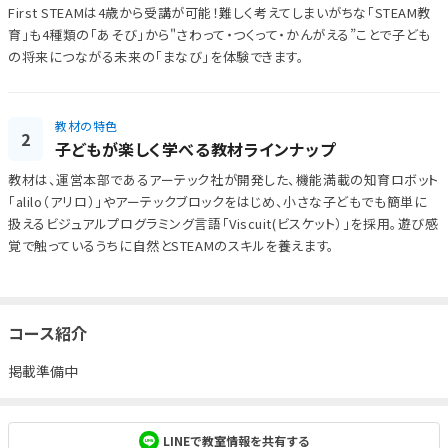
First STEAMは4歳から受講が可能！難しく考えてしまいがちな「STEAM教
育」も4種類の「あそび」から"さわって・つくって・かんがえる”ことで子ども
の将来につながる未来の「まなび」を体験できます。
教材の特色
2
子どもが楽しく学べる教材ラインナップ
教材は、運営本部であるアーテック社が開発した、機能満載の知育ロボット
「alilo（アリロ）」やアーテックブロックをはじめ、小さな子どもでも簡単に
扱えるビジュアルプログラミング言語「Viscuit(ビスケット）」を採用。遊び感
覚で触っているうちに自然とSTEAMのスキルを養えます。
コース紹介
掲載準備中
LINEで教室情報を共有する