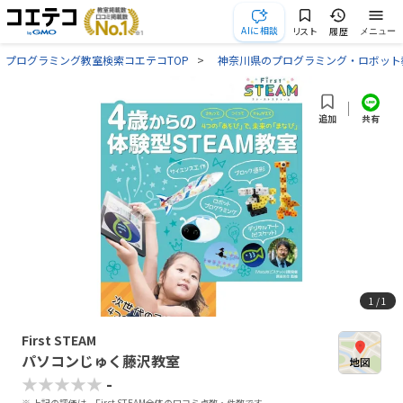
AIに相談
リスト
履歴
メニュー
プログラミング教室検索コエテコTOP
神奈川県のプログラミング・ロボット
共有
追加
1
/ 1
First STEAM
パソコンじゅく藤沢教室
★★★★★
-
※ 上記の評価は、First STEAM全体の口コミ点数・件数です