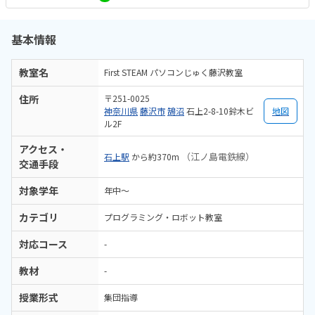
基本情報
教室名
First STEAM パソコンじゅく藤沢教室
住所
〒251-0025
神奈川県
藤沢市
鵠沼
石上2-8-10鈴木ビ
地図
ル2F
アクセス・
（江ノ島電鉄線）
石上駅
から約370m
交通手段
対象学年
年中～
カテゴリ
プログラミング・ロボット教室
対応コース
-
教材
-
授業形式
集団指導