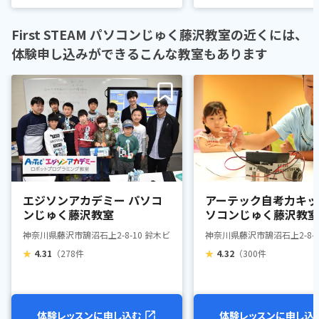
First STEAM パソコンじゅく藤沢教室の近くには、
体験申し込みができるこんな教室もあります
エジソンアカデミー パソコ
アーテック自考力キッ
ンじゅく藤沢教室
ソコンじゅく藤沢教室
神奈川県藤沢市鵠沼石上2-8-10 鈴木ビル2F
神奈川県藤沢市鵠沼石上2-8-1
★
4.31
（278件
★
4.32
（300件
体験レッスンに申し込む
体験レッスンに申し込