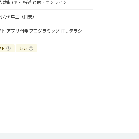
人数制)
個別指導
通信・オンライン
小学6年生（目安）
フト
アプリ開発
プログラミング
ITリテラシー
フト
Java