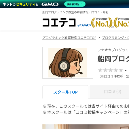
無料診断
船岡プログラミング教室の詳細情報・口コミ・評判
プログラミング教室検索コエテコTOP
プログラミング・
フナオカプログラミ
船岡プロ
★★★★★
-
（※口コミ件数が一
口コミ(0)
スクールTOP
※ 現在、このスクールでは当サイト経由での
※ 本スクールは「口コミ投稿キャンペーン」の