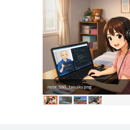
note_SNS_taisaku.png