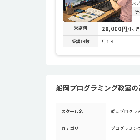
来プ
学
受講料
20,000円
/1ヶ
受講回数
月4回
船岡プログラミング教室の
スクール名
船岡プログラ
カテゴリ
プログラミン