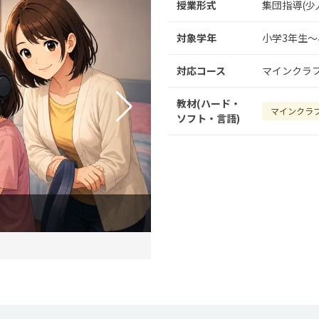
授業形式
集団指導(少
対象学年
小学3年生～
対応コース
マインクラ
教材(ハード・
マインクラ
ソフト・言語)