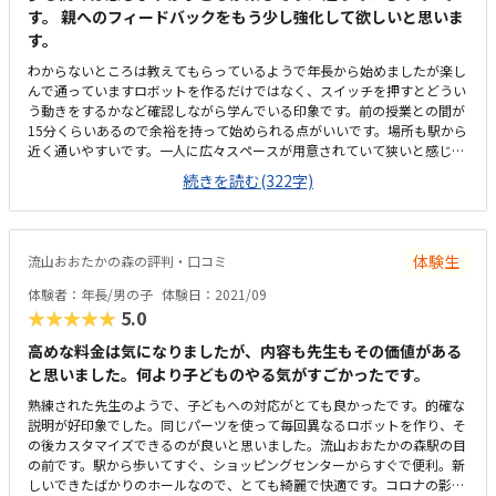
す。 親へのフィードバックをもう少し強化して欲しいと思いま
す。
わからないところは教えてもらっているようで年長から始めましたが楽し
んで通っていますロボットを作るだけではなく、スイッチを押すとどうい
う動きをするかなど確認しながら学んでいる印象です。前の授業との間が
15分くらいあるので余裕を持って始められる点がいいです。場所も駅から
近く通いやすいです。一人に広々スペースが用意されていて狭いと感じる
ことはなかったです。教室の雰囲気もよかったです。他のロボットやプロ
続きを読む(322字)
グラミング教室に比べたら安いですが、月に2回で1万円は習い事としては
少し高いと思います。毎回何を作ったのか、次は何を作るのか楽しそうに
話してくれます。たまに教室の予約が取れないと別の教室となり、毎回同
じ教室でないので確認しなければいけないところ。
体験生
流山おおたかの森の評判・口コミ
体験者：年長/男の子
体験日：2021/09
★★★★★
5.0
高めな料金は気になりましたが、内容も先生もその価値がある
と思いました。何より子どものやる気がすごかったです。
熟練された先生のようで、子どもへの対応がとても良かったです。的確な
説明が好印象でした。同じパーツを使って毎回異なるロボットを作り、そ
の後カスタマイズできるのが良いと思いました。流山おおたかの森駅の目
の前です。駅から歩いてすぐ、ショッピングセンターからすぐで便利。新
しいできたばかりのホールなので、とても綺麗で快適です。コロナの影響