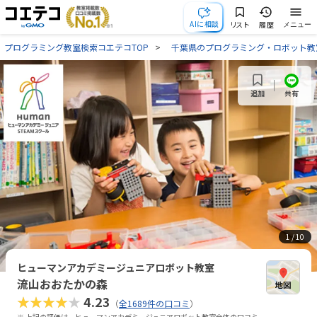
AIに相談
リスト
履歴
メニュー
プログラミング教室検索コエテコTOP
千葉県のプログラミング・ロボット教
共有
追加
1
/ 10
ヒューマンアカデミージュニアロボット教室
流山おおたかの森
★★★★★
4.23
（
全1689件の口コミ
）
※ 上記の評価は、ヒューマンアカデミージュニアロボット教室全体の口コミ