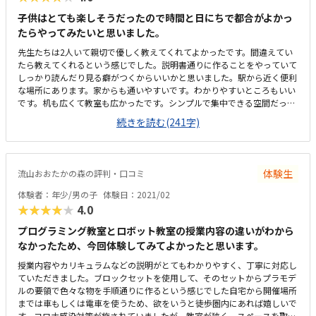
子供はとても楽しそうだったので時間と日にちで都合がよかっ
たらやってみたいと思いました。
先生たちは2人いて親切で優しく教えてくれてよかったです。間違えてい
たら教えてくれるという感じでした。説明書通りに作ることをやっていて
しっかり読んだり見る癖がつくからいいかと思いました。駅から近く便利
な場所にあります。家からも通いやすいです。わかりやすいところもいい
です。机も広くて教室も広かったです。シンプルで集中できる空間だった
ので良かったと思います。他の習い事に比べると高めですが、プログラミ
続きを読む(241字)
ングの中では普通か安い方かと思いました。実際ロボットを、作って動か
せて楽しそうでした。
体験生
流山おおたかの森の評判・口コミ
体験者：年少/男の子
体験日：2021/02
★★★★★
4.0
プログラミング教室とロボット教室の授業内容の違いがわから
なかったため、今回体験してみてよかったと思います。
授業内容やカリキュラムなどの説明がとてもわかりやすく、丁寧に対応し
ていただきました。ブロックセットを使用して、そのセットからプラモデ
ルの要領で色々な物を手順通りに作るという感じでした自宅から開催場所
までは車もしくは電車を使うため、欲をいうと徒歩圏内にあれば嬉しいで
す。コロナ感染対策が施されていましたが、教室が狭く、スペースを取る