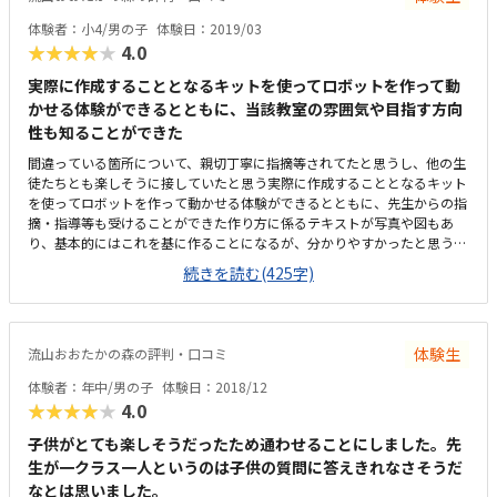
交流の工夫があるといった要素がないとどうしても他のお金の使い方との
比較になります。年中の息子にとってちょうど良い難易度だったようで、
体験者：小4/男の子
体験日：2019/03
楽しみながらやりかたを工夫することができていたと思います。
★★★★★
4.0
実際に作成することとなるキットを使ってロボットを作って動
かせる体験ができるとともに、当該教室の雰囲気や目指す方向
性も知ることができた
間違っている箇所について、親切丁寧に指摘等されてたと思うし、他の生
徒たちとも楽しそうに接していたと思う実際に作成することとなるキット
を使ってロボットを作って動かせる体験ができるとともに、先生からの指
摘・指導等も受けることができた作り方に係るテキストが写真や図もあ
り、基本的にはこれを基に作ることになるが、分かりやすかったと思う家
の子は夢中でやっていたと思う我が家からだと、車か自転車で通うことに
続きを読む(425字)
なると思うが、学校(流山おおたかの森小)帰りに直接行けなくはない位置
にある当該教室の目指す方向性等に係るDVDを拝見させていただいたか
が、授業をしている教室内で見たため、声が混じってよく聞き取れなかっ
た月額が月２回で約１万円の他に、入会時に約３万円(タブレット購入で
体験生
流山おおたかの森の評判・口コミ
さらに追加費用必要)が必要であることから、決して安くはない実際に作
成することとなるキットを使ってロボットを作って動かせる体験ができる
体験者：年中/男の子
体験日：2018/12
とともに、当該教室の雰囲気や目指す方向性も知ることができた
★★★★★
4.0
子供がとても楽しそうだったため通わせることにしました。先
生が一クラス一人というのは子供の質問に答えきれなさそうだ
なとは思いました。