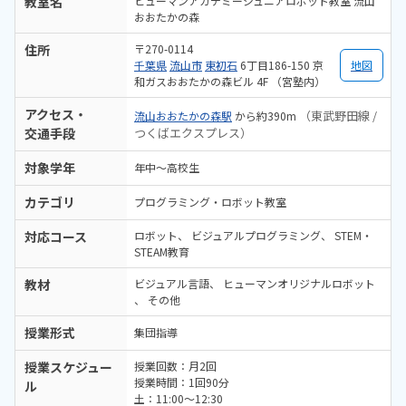
教室名
ヒューマンアカデミージュニアロボット教室 流山
おおたかの森
住所
〒270-0114
千葉県
流山市
東初石
6丁目186-150 京
地図
和ガスおおたかの森ビル 4F （宮塾内）
アクセス・
（東武野田線 /
流山おおたかの森駅
から約390m
交通手段
つくばエクスプレス）
対象学年
年中～高校生
カテゴリ
プログラミング・ロボット教室
対応コース
ロボット
ビジュアルプログラミング
STEM・
STEAM教育
教材
ビジュアル言語
ヒューマンオリジナルロボット
その他
授業形式
集団指導
授業スケジュー
授業回数：月2回
授業時間：1回90分
ル
土：11:00～12:30