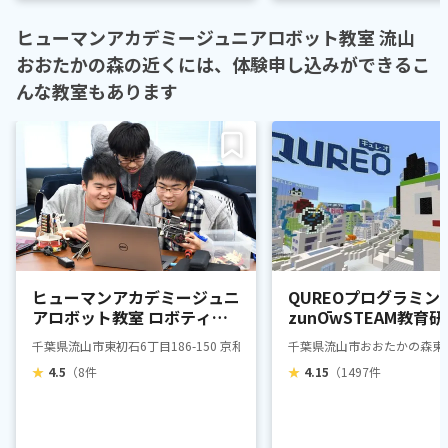
ヒューマンアカデミージュニアロボット教室 流山
おおたかの森の近くには、体験申し込みができるこ
んな教室もあります
ヒューマンアカデミージュニ
QUREOプログラミン
アロボット教室 ロボティク
zunŌwSTEAM教育
スプロフェッサーコース 流
山おおたかの森校
千葉県流山市東初石6丁目186-150 京和ガスおおたかの森ビル 4F
千葉県流山市おおたかの森東4
山おおたかの森
★
4.5
（8件
★
4.15
（1497件