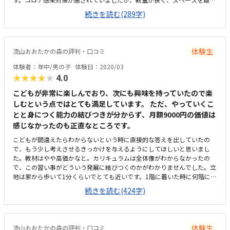
のに物理的に限界があるようでした。他の教室と比較しても、妥当な料金
続きを読む(289字)
設定かと思います。教材費は授業料とは別接待でした。幅広い年齢の子供
達が学んでおり、わからないところは相談しあったりして、コミュニケー
ション能力もつきそうな雰囲気なのでよいと思います。
体験生
流山おおたかの森の評判・口コミ
体験者：年中/男の子
体験日：2020/03
★★★★★
4.0
こどもが非常に楽しんでおり、次にも興味を持っていたので楽
しむという点ではとても満足しています。 ただ、やっていくこ
とと身につく能力の結びつきが分からず、月額9000円の価値は
感じなかったのも正直なところです。
こどもが間違えたらわからないという時に直接的な答えを出していたの
で、もう少し考えさせるきっかけを与えるようにしてほしいと思いまし
た。教材はやや高価かなと。カリキュラムは全体像がわからなかったの
で、この習い事がどういう発展に結びつくのかがわかりませんでした。立
地は家から歩いて1分くらいでとても近いです。1階に着いた時に何階にあ
るのかわかりやすいと良いと思いました。ヒューマンで探していたので。
続きを読む(424字)
設備としては普通かなと思います。体験の場合は違う部屋にして欲しいと
思いました。通われている子にとってはうるさいと感じるでしょうし、こ
ちらも聞きたいことが聞きにくいので。教材は高いかなと思います。月額
も9000円は高く感じました。家で学べないことを教われる、生徒同士の
体験生
流山おおたかの森の評判・口コミ