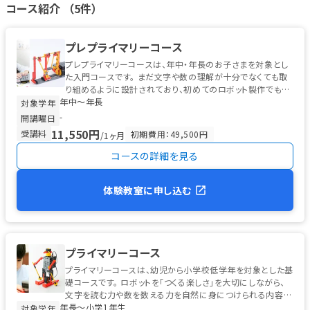
コース紹介 （5件）
tube.com/watch?v=UhY0Y57-gqU&feature=youtu.be
現在の実施状
況については教室ごとに異なる可能性があるため、オンライン対応
をご希望の方は事前に各教室または運営事務局までお問い合わせく
プレプライマリーコース
ださい。
プレプライマリーコースは、年中・年長のお子さまを対象とし
た入門コースです。 まだ文字や数の理解が十分でなくても取
り組めるように設計されており、初めてのロボット製作でも無
年中〜年長
理なく進められる工夫...
対象学年
-
開講曜日
11,550円
受講料
初期費用：49,500円
/1ヶ月
コースの詳細を見る
体験教室に申し込む
プライマリーコース
プライマリーコースは、幼児から小学校低学年を対象とした基
礎コースです。 ロボットを「つくる楽しさ」を大切にしながら、
文字を読む力や数を数える力を自然に身につけられる内容に
年長〜小学1年生
なっています。 ...
対象学年