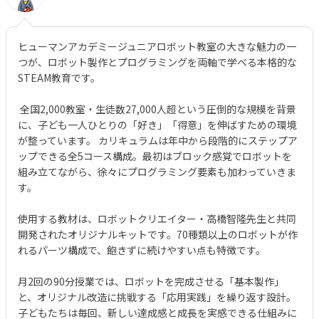
ヒューマンアカデミージュニアロボット教室の大きな魅力の一
つが、ロボット製作とプログラミングを両軸で学べる本格的な
STEAM教育です。
全国2,000教室・生徒数27,000人超という圧倒的な規模を背景
に、子ども一人ひとりの「好き」「得意」を伸ばすための環境
が整っています。 カリキュラムは年中から段階的にステップア
ップできる全5コース構成。最初はブロック感覚でロボットを
組み立てながら、徐々にプログラミング要素も加わっていきま
す。
使用する教材は、ロボットクリエイター・高橋智隆先生と共同
開発されたオリジナルキットです。70種類以上のロボットが作
れるパーツ構成で、飽きずに続けやすい点も特徴です。
月2回の90分授業では、ロボットを完成させる「基本製作」
と、オリジナル改造に挑戦する「応用実践」を繰り返す設計。
子どもたちは毎回、新しい達成感と成長を実感できる仕組みに