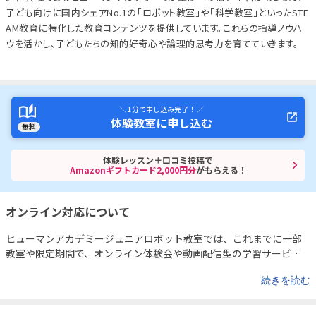
子ども向けに国内シェアNo.1の「ロボット教室」や「科学教室」といったSTE
AM教育に特化した教育コンテンツを提供しています。これらの指導ノウハ
ウを活かし、子どもたちの知的好奇心や論理的思考力を育てていきます。
＼ 1分で申し込み完了！ ／
体験教室に申し込む
無料
体験レッスン＋口コミ投稿で
Amazonギフトカード2,000円分
がもらえる！
オンライン対応について
ヒューマンアカデミージュニアロボット教室では、これまでに一部
教室や限定期間で、オンライン体験会や動画配信型の学習サービス
も実施されてきました。
たとえば、既存の受講生向けには、ロボッ
続きを読む
トの製作解説動画や改造アイデアの紹介など、自宅でも学びを深め
られるサポートコンテンツを公開。また、ご希望者を対象としたオ
ンライン体験会も開催されていた実績があります。
https://www.you