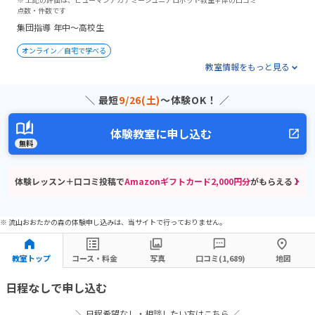
点数・件数です
集団指導
年中～高校生
オンライン／自宅で学べる
教室情報をもっと見る
＼ 最短
9/26(土)
〜体験OK！ ／
体験教室に申し込む
無料
体験レッスン＋口コミ投稿で
Amazonギフトカード2,000円分
がもらえる！
※ 流山おおたかの森の体験申し込みは、当サイトで行っておりません。
教室トップ
コース・料金
写真
口コミ(1,689)
地図
日程なしで申し込む
＼ 日程希望なし・相談したい方はこちら ／