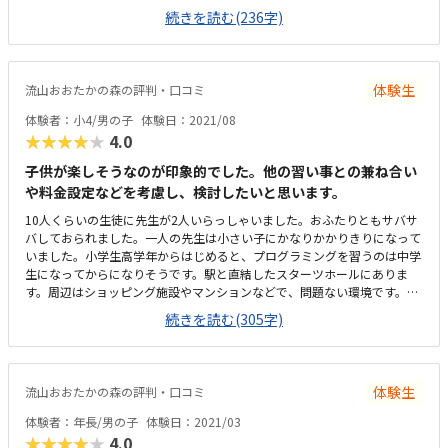
で一人ひとりのスペースも広めに確保しているとのこと。月2回で1万円を
続きを読む(236字)
超えたお月謝は少しお高いと思いましたが、それなりの価値があるかと思
います。
体験生
流山おおたかの森の評判・口コミ
体験者：小4/男の子
体験日：2021/08
★★★★★
4.0
子供が楽しそうなのが印象的でした。他の習い事との兼ね合い
や料金設定などを考慮し、検討したいと思います。
10人くらいの生徒に先生が2人いらっしゃいました。おふたりともサバサ
バしておられました。一人の先生は小さい子にかなりかかりきりになって
いました。小学生高学年からはじめると、プログラミングを習うのは中学
生になってからになりそうです。駅と直結したスターツホールにありま
す。周辺はショッピング施設やマンションなどで、問題ない環境です。施
設が新しくきれいです。教室はややせまいですが、トイレなどもきれいな
続きを読む(305字)
ので、気持ちよく通えそうです。他のスクールとまだ比較できていないの
ですが、月2回にしては料金設定が高いと感じました。子供が楽しそうに
ロボットづくりに取り組んでいました。自らとりくめるものなのだあと嬉
しく思いました。
体験生
流山おおたかの森の評判・口コミ
体験者：年長/男の子
体験日：2021/03
★★★★★
4.0