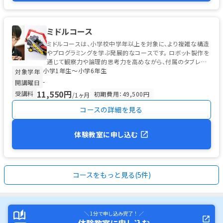
ミドルコース
ミドルコースは、小学校中学年以上を対象に、より複雑な構造
やプログラミングを学ぶ発展的なコースです。 ロボット製作を
通じて観察力や論理的思考力を高めながら、付属のタブレット
小学1年生〜小学6年生
を使った初歩的なプログ...
対象学年
-
開講曜日
11,550円
受講料
初期費用：49,500円
/1ヶ月
コースの詳細を見る
体験教室に申し込む
コースをもっと見る(5件)
＼ 1分で申し込み完了！ ／
体験教室に申し込む