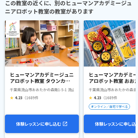
この教室の近くに、別のヒューマンアカデミージュ
ニアロボット教室の教室があります
ヒューマンアカデミージュニ
ヒューマンアカデミー
アロボット教室 タウンカレ
アロボット教室 おお
ッジ 流山おおたかの森S・C
森駅前
千葉県流山市おおたかの森南1-5-1 流山おおたかの森S・C本館3階
千葉県流山市おおたかの森北1
教室
★
4.23
（1689件
★
4.23
（1689件
オンライン／自宅で学べる
体験レッスンに申し込む
体験レッスンに申し込