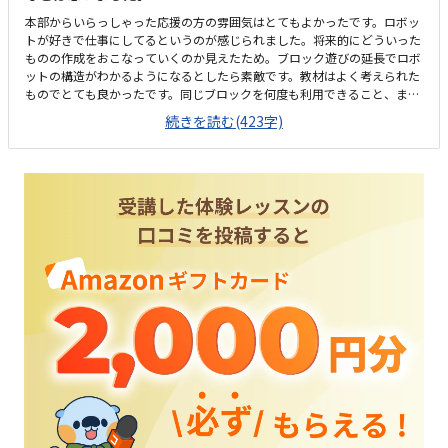
本部からいらっしゃった応援の方の雰囲気はとてもよかったです。ロボッ
トが好きで仕事にしてるというのが感じられました。将来的にどういった
ものの作成をおこなっていくのか見えたため。ブロック遊びの延長でロボ
ットの構造がわかるようになるとしたら素敵です。教材はよく考えられた
ものでとても良かったです。同じブロックを何度も利用できること、また
なくしても一部の部品のみを追加購入できるというのは安心です。自転車
続きを読む(423字)
置き場が少し止めにくいです。でも、家からは自転車で五分圏内なのでい
つかは子供だけでも通えそう。先生の手が回っていないように感じまし
た。また体験の子供だけでの体験なので実際のクラスの、雰囲気はよくわ
かりませんでした。１ヶ月あたり2回しかないのに一万円というのは少し
高めだと思います。教材には魅力ありますが…せめて3回してほしい。子
供それぞれの良いところをみようとしてくれているところ。誉めようとす
る姿勢があるところ。体験だけですがそのように感じました。