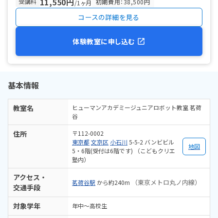
11,550円
受講料
初期費用：38,500円
/1ヶ月
コースの詳細を見る
体験教室に申し込む
基本情報
教室名
ヒューマンアカデミージュニアロボット教室 茗荷
谷
住所
〒112-0002
東京都
文京区
小石川
5-5-2 バンビビル
地図
5・6階(受付は6階です) （こどもクリエ
塾内）
アクセス・
（東京メトロ丸ノ内線）
茗荷谷駅
から約240m
交通手段
対象学年
年中～高校生