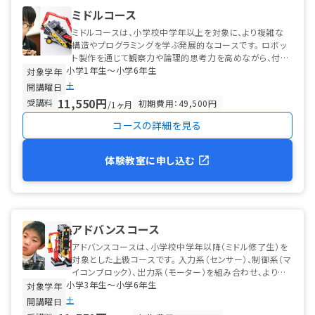
ミドルコース
ミドルコースは、小学校中学年以上を対象に、より複雑な
構造やプログラミングを学ぶ発展的なコースです。 ロボッ
ト製作を通じて観察力や論理的思考力を高めながら、付属
小学1年生〜小学6年生
のタブレットを使った初歩的なプログ...
対象学年
土
開講曜日
11,550円
受講料
初期費用：49,500円
/1ヶ月
コースの詳細を見る
体験教室に申し込む
アドバンスコース
アドバンスコースは、小学校中学年以降（ミドル修了生）を
対象とした上級コースです。 入力系（センサー）、制御系（マ
イコンブロック）、出力系（モーター）を組み合わせ、より高
小学3年生〜小学6年生
度な自律型ロボットを製作...
対象学年
土
開講曜日