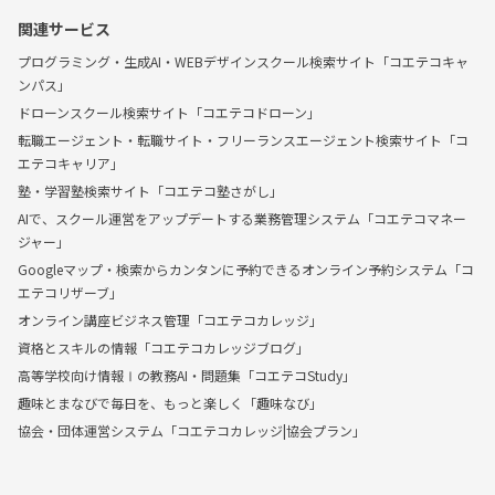
関連サービス
プログラミング・生成AI・WEBデザインスクール検索サイト「コエテコキャ
ンパス」
ドローンスクール検索サイト「コエテコドローン」
転職エージェント・転職サイト・フリーランスエージェント検索サイト「コ
エテコキャリア」
塾・学習塾検索サイト「コエテコ塾さがし」
AIで、スクール運営をアップデートする業務管理システム「コエテコマネー
ジャー」
Googleマップ・検索からカンタンに予約できるオンライン予約システム「コ
エテコリザーブ」
オンライン講座ビジネス管理「コエテコカレッジ」
資格とスキルの情報「コエテコカレッジブログ」
高等学校向け情報Ⅰの教務AI・問題集「コエテコStudy」
趣味とまなびで毎日を、もっと楽しく「趣味なび」
協会・団体運営システム「コエテコカレッジ|協会プラン」