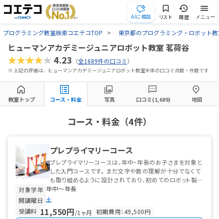
AIに相談
リスト
履歴
メニュー
プログラミング教室検索コエテコTOP
東京都のプログラミング・ロボット教
ヒューマンアカデミージュニアロボット教室 茗荷谷
★★★★★
4.23
（
全1689件の口コミ
）
※ 上記の評価は、ヒューマンアカデミージュニアロボット教室全体の口コミ点数・件数です
教室トップ
コース・料金
写真
口コミ(1,689)
地図
コース・料金（4件）
プレプライマリーコース
プレプライマリーコースは、年中・年長のお子さまを対象と
した入門コースです。 まだ文字や数の理解が十分でなくて
も取り組めるように設計されており、初めてのロボット製
年中〜年長
作でも無理なく進められる工夫...
対象学年
土
開講曜日
11,550円
受講料
初期費用：49,500円
/1ヶ月