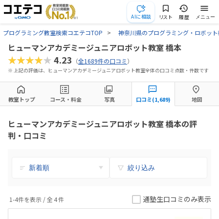
AIに相談
リスト
履歴
メニュー
プログラミング教室検索コエテコTOP
神奈川県のプログラミング・ロボット
ヒューマンアカデミージュニアロボット教室 橋本
★★★★★
4.23
（
全1689件の口コミ
）
※ 上記の評価は、ヒューマンアカデミージュニアロボット教室全体の口コミ点数・件数です
教室トップ
コース・料金
写真
口コミ(1,689)
地図
ヒューマンアカデミージュニアロボット教室 橋本の評
判・口コミ
絞り込み
通塾生口コミのみ表示
1-4件を表示 / 全
4
件