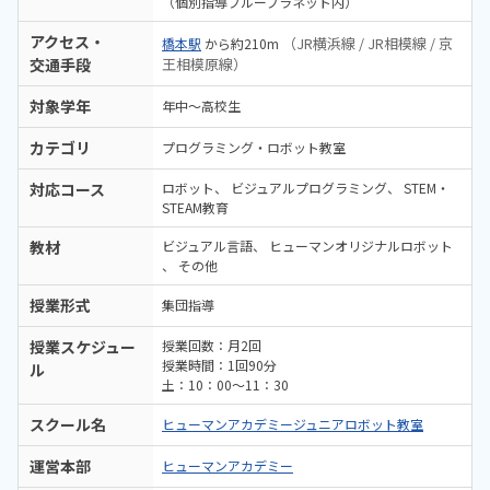
（個別指導ブループラネット内）
アクセス・
（JR横浜線 / JR相模線 / 京
橋本駅
から約210m
交通手段
王相模原線）
対象学年
年中～高校生
カテゴリ
プログラミング・ロボット教室
対応コース
ロボット
ビジュアルプログラミング
STEM・
STEAM教育
教材
ビジュアル言語
ヒューマンオリジナルロボット
その他
授業形式
集団指導
授業スケジュー
授業回数：月2回
授業時間：1回90分
ル
土：10：00～11：30
スクール名
ヒューマンアカデミージュニアロボット教室
運営本部
ヒューマンアカデミー