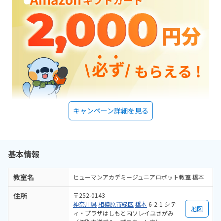
キャンペーン詳細を見る
基本情報
教室名
ヒューマンアカデミージュニアロボット教室 橋本
住所
〒252-0143
神奈川県
相模原市緑区
橋本
6-2-1 シテ
地図
ィ・プラザはしもと内ソレイユさがみ