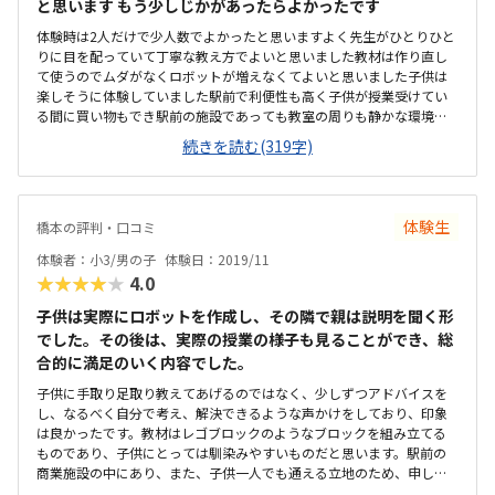
るかなと思います。先生が丁寧に教えてくださったり、テキストに沿
と思います もう少しじかがあったらよかったです
って作っていくので、基礎的な組み立て方から考える力、想像力、空
体験時は2人だけで少人数でよかったと思いますよく先生がひとりひと
間認識能力などつくと思いました。ロボットが動くと、子供はとても
りに目を配っていて丁寧な教え方でよいと思いました教材は作り直し
嬉しそうで、ずっと遊んでいました。先生がこうすれば、こういう動
て使うのでムダがなくロボットが増えなくてよいと思いました子供は
きをするよ、など色々な違う方法も教えてくださったのも良かったで
楽しそうに体験していました駅前で利便性も高く子供が授業受けてい
す。
る間に買い物もでき駅前の施設であっても教室の周りも静かな環境で
よいと思いました静かに子供達は集中していて授業をうけておりよい
続きを読む(319字)
と思いましたまた子供達は質問しやすい雰囲気でよいと思いました教
材費も高いので月謝はもっと安くして欲しいと思いましたこのまま継
続して6年間通うとなると厳しいと思います子供は初めてのロボット体
験でしたが楽しそうだった振替授業も他校で受けられるシステムはよ
体験生
橋本の評判・口コミ
いと思いました
体験者：小3/男の子
体験日：2019/11
★★★★★
4.0
子供は実際にロボットを作成し、その隣で親は説明を聞く形
でした。その後は、実際の授業の様子も見ることができ、総
合的に満足のいく内容でした。
子供に手取り足取り教えてあげるのではなく、少しずつアドバイスを
し、なるべく自分で考え、解決できるような声かけをしており、印象
は良かったです。教材はレゴブロックのようなブロックを組み立てる
ものであり、子供にとっては馴染みやすいものだと思います。駅前の
商業施設の中にあり、また、子供一人でも通える立地のため、申し分
ないです。商業施設内のため、ついでに買い物ができるので、便利で