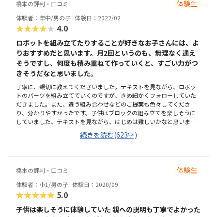
体験生
橋本の評判・口コミ
体験者：年中/男の子
体験日：2022/02
★★★★★
4.0
ロボットを組み立てたりすることが好きなお子さんには、よ
りおすすめだと思います。月2回というのも、無理なく通え
そうですし、何度も積み重ねて作っていくと、すごい力がつ
きそうだなと思いました。
丁寧に、親切に教えてくださいました。テキストを見ながら、ロボッ
トのパーツを組み立てていくのですが、きめ細かくフォローしていた
だきました。また、違う組み合わせなどのご提案も色々してくださ
り、分かりやすかったです。子供はブロックの組み立てを楽しそうに
していました、テキストを見ながら、はじめは難しいかなと思いまし
たが、先生のフォローと、続けていけば段々慣れていくのかなと思い
続きを読む(623字)
ました。また、モーターの部分を色々組み立てる事が、考える力がつ
き、更に色々組み立てる事で空間認識能力がとてもつきそうだと思い
ました。私が行った橋本教室は駅前のイオンの中にあり、通いやすい
と思います。車で来た場合は、駐車券を押してもらえないので、イオ
体験生
橋本の評判・口コミ
ンで買い物をしたほうが良さそうです。ソレイユさがみの1室をかりて
使っているので、殺風景な印象はありました。机や椅子は、そこのも
体験者：小1/男の子
体験日：2020/09
のをかりている感じです。ロボットづくりには集中できそうでした。
★★★★★
5.0
他のロボット教室の値段も見ましたが、月2回でこの値段は妥当なのか
なという印象です。はじめにセットを購入するので、そこは少しかか
子供は楽しそうに体験していた 親への説明も丁寧でよかった