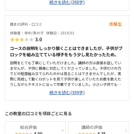
続きを読む(398字)
す。市の施設の部屋を借りて行われるため、回によっては、場所が変
更になるとのことでした。体験時に使用した部屋は、通っている子供
の人数の割には、少し手狭に感じました。他の教室と比較してもそん
なに高くはないのかなと思いますが、そもそもロボット教室は全体的
体験生
橋本の評判・口コミ
に価格設定が高いと感じます。体験後、子供が自分の期待していたと
おり、自分のペースで自由にロボットを作成し、楽しかったと言って
体験者：年中/男の子
体験日：2019/01
いたので、親としても連れてきて良かったと思いました。
★★★★★
3.0
コースの説明をしっかり聞くことはできましたが、子供がブ
ロックを組み立てている様子をもう少し見たかったため。
説明をとても丁寧にしていただけました。講師の方は直接お話してい
ませんが、子供に親身に対応してくださっていました。子供だけの力
でどの程度組み立てられたのかは見ることはできませんでしたが、実
際に完成して動くロボットを見て子供が楽しんでいたため数を数えた
りしながらテキストに沿って作業できていました。小さい子供でも視
覚的に分かりやすくなっていて良いと思いました。最寄駅から近いの
続きを読む(399字)
でバスで通うこともできるし、駐車場があるため車で送り迎えするの
も楽で、通いやすい立地です。レンタルスペースなので殺風景ですが
清潔なお部屋でした。騒がしいことはなく、子供たちが各自黙々とす
すめているという印象でした。ロボットのキット代もかかるので、他
この教室の口コミを項目ごとに見る
の習い事に比べると高いです。月額がもう少し安価になると良いなと
思います。ただブロックを組み立てるだけでなく、スイッチ１つで実
総合評価
講師の評価
際に動くロボットの楽しさを実感できた点が良かったです。
4.00
4.25
★★★★★
★★★★★