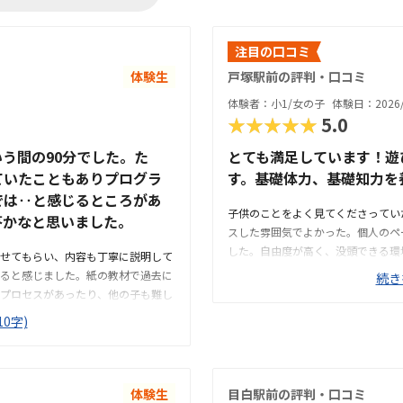
注目の口コミ
体験生
戸塚駅前の評判・口コミ
体験者：小1/女の子
体験日：2026/
★★★★★
5.0
う間の90分でした。た
とても満足しています！遊
ていたこともありプログラ
す。基礎体力、基礎知力を
では‥と感じるところがあ
子供のことをよく見てくださってい
答かなと思いました。
スした雰囲気でよかった。個人のペ
した。自由度が高く、没頭できる環
せてもらい、内容も丁寧に説明して
整っています。日程が複数設定され
ると感じました。紙の教材で過去に
続き
ホームさがあり、リラックスして取
プロセスがあったり、他の子も難し
リキュラムを望まれる場合は合わな
て成長し合える場所だと思います。
0字)
間見てくれるところもあり、その割
送迎のやりくり）の面で、予算との
ていました。一方で男女の性差によ
と感じています。それぞれ日違うロ
ったが（長年の経験からも実際にそ
ると思う。他の生徒の子もそれぞれ
としてみてもらえるとなおよいのか
と感じます。教材自体はどこもそれ
体験生
目白駅前の評判・口コミ
気ない言葉により子供が萎縮したり