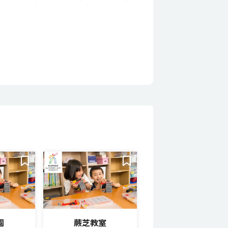
園
蕨芝教室