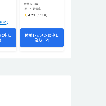
蕨駅 530m
年中～高校生
★
4.23
）
（4.23件）
学べる
ンに申し
体験レッスンに申し
込む