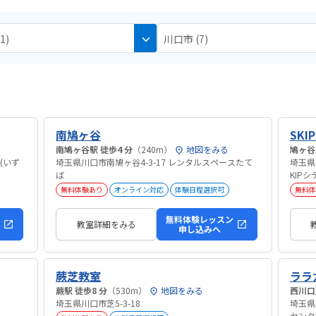
1)
川口市 (7)
南鳩ヶ谷
SKI
南鳩ヶ谷駅 徒歩4 分
（240m）
地図をみる
(いず
埼玉県川口市南鳩ヶ谷4-3-17 レンタルスペースたて
埼玉県
ば
KIPシ
無料体験あり
オンライン対応
体験日程選択可
無料体
無料体験レッスン
教室詳細をみる
申し込みへ
蕨芝教室
ララ
蕨駅 徒歩8 分
（530m）
地図をみる
埼玉県川口市芝5-3-18
埼玉県
センタ