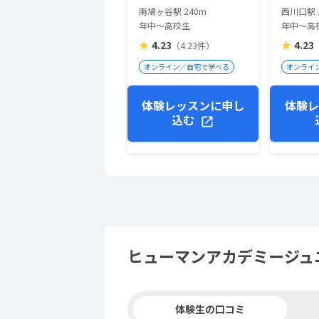
南鳩ヶ谷駅 240m
西川口駅 1
年中～高校生
年中～高
★
4.23
★
4.23
（4.23件）
オンライン／自宅で学べる
オンライ
体験レッスンに申し
体験レ
込む
ヒューマンアカデミージュ
体験生の口コミ