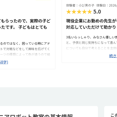
思いました。まだ作ったことないロ
体験者：小2/男の子
体験日：2026/
ことは避けたいなと日頃から思って
動かして質問コーナーがあったり、
★★★★★
5.0
は、親にとってもよくあり、難しさ
台がしっかりありところだと感じま
てもらったので、実際の子ど
現役企業にお勤めの先生が
たです。 子どもはとても
対応していただけて助かり
3名いらっしゃり、みなさん優しい
と、子供と同じ気持ちになって喜ん
るのではなく、困っている時にアド
についても自分で考えることを主体
トで対戦などをして興味を広げてく
す。子供の自主性を重んじている雰
ーツの種類によって色が違うので組
続き
げではなく、広い机の上に「教科書
興味を持ちそうなロボットの形や動
8字)
と声をかけてくださり、そこから自
分かりやすい場所にあるので助かり
いただきながら、自分で教科書を読
兄弟が過ごしやすいと思いました。
な環境です。急な坂道があるので、
集中できそうです。清潔な空間でし
子供には少し大変かも。清潔で、安
たりできるのは助かります。料金は今
も良いです。教室にある教科書など
もの成長具合で判断すると思いま
兄弟割引で半額になりました。入会
たのには正直驚きました。最初から
引があると更に良いなと思います。
てもらったので楽しんで進めていけ
ている雰囲気が良いと感じました。
を入れてもらい、理解し、さらに進
「教科書とキットをどこに置いたら
こから自分で考えていました。ロボ
こ
ニアロボット教室の基本情報