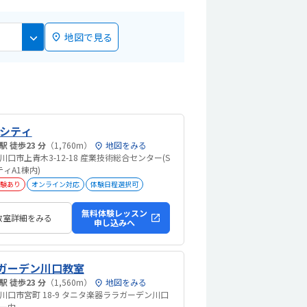
地図で見る
Pシティ
鳩ヶ谷駅 徒歩23 分
（1,760m）
地図をみる
川口市上青木3-12-18 産業技術総合センター(S
ティA1棟内)
験あり
オンライン対応
体験日程選択可
無料体験レッスン
教室詳細をみる
申し込みへ
ガーデン川口教室
西川口駅 徒歩23 分
（1,560m）
地図をみる
川口市宮町 18-9 タニタ楽器ララガーデン川口
ー内