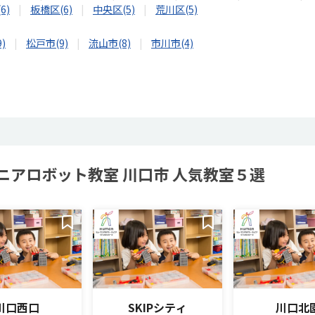
6)
板橋区(6)
中央区(5)
荒川区(5)
)
松戸市(9)
流山市(8)
市川市(4)
ニアロボット教室 川口市 人気教室５選
川口西口
SKIPシティ
川口北