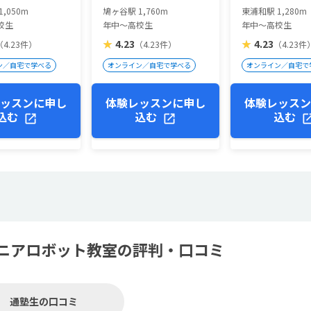
,050m
鳩ヶ谷駅 1,760m
東浦和駅 1,280m
校生
年中～高校生
年中～高校生
★
4.23
★
4.23
（4.23件）
（4.23件）
（4.23件
ン／自宅で学べる
オンライン／自宅で学べる
オンライン／自宅で
ッスンに申し
体験レッスンに申し
体験レッス
込む
込む
込む
ニアロボット教室の評判・口コミ
通塾生の口コミ