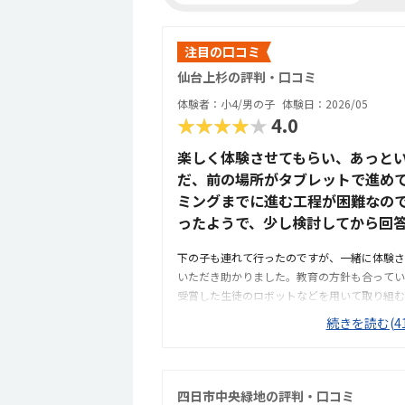
注目の口コミ
仙台上杉の評判・口コミ
体験者：小4/男の子
体験日：2026/05
★★★★★
4.0
楽しく体験させてもらい、あっとい
だ、前の場所がタブレットで進め
ミングまでに進む工程が困難なの
ったようで、少し検討してから回
下の子も連れて行ったのですが、一緒に体験さ
いただき助かりました。教育の方針も合ってい
受賞した生徒のロボットなどを用いて取り組む
いプログラム日取り組むなど、挑戦が日々あっ
続きを読む(41
月謝や教材費などの初期費用（または、平日の
兼ね合いをもう少し慎重に検討する必要がある
ボットを作成して進めているのもいい刺激にな
取り組む姿勢が良かったです。打倒な金額かな
四日市中央緑地の評判・口コミ