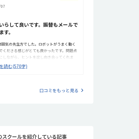
07
いるので（そのようなことを言ってしまうこと
はあります…）
いらして良いです。振替もメールで
ます。
雰囲気の先生方でした。ロボットがうまく動く
でくださる感じがとても良かったです。問題点
にしながら、ヒントを出し向き合ってくれま
囲気が良いと感じました。ただ子供に全て丸投
を読む(570字)
とキットをどこに置いたらやりやすいかな？」
分で考えていました。ロボット作りもヒントを
んで作り上げていました。駅近くですが、静か
暑い夏など、重いキットを背負っていく小さな
口コミをもっと見る
心できました。入室したら必ず手を洗うルール
もきちんと整理整頓されています。キット代が
金も無料に。欲を言えば、毎月の月謝も兄弟割
（上記3の回答と同じ）子供の自主性を重んじ
ただ子供に全て丸投げではなく、広い机の上に
やりやすいかな？」と声をかけてくださり、そ
ット作りもヒントをいただきながら、自分で教
のスクールを紹介している記事