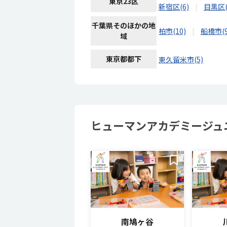
東京23区
新宿区(6)
目黒区(
千葉県そのほかの地
柏市(10)
船橋市(9
域
東京都都下
東久留米市(5)
ヒューマンアカデミージュ
南鳩ヶ谷