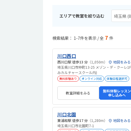
エリアで教室を絞り込む
埼玉県 (8
7
検索結果： 1-7件を表示 / 全
件
川口西口
西川口駅 徒歩13 分
（1,050m）
地図をみる
埼玉県川口市仲町13-25 メゾン・デ・クーレ1F
みカルチャースクール内)
無料体験あり
オンライン対応
体験日程選択可
無料体験レッスン
教室詳細をみる
申し込みへ
川口北園
東浦和駅 徒歩17 分
（1,280m）
地図をみる
埼玉県川口市北園町7-1