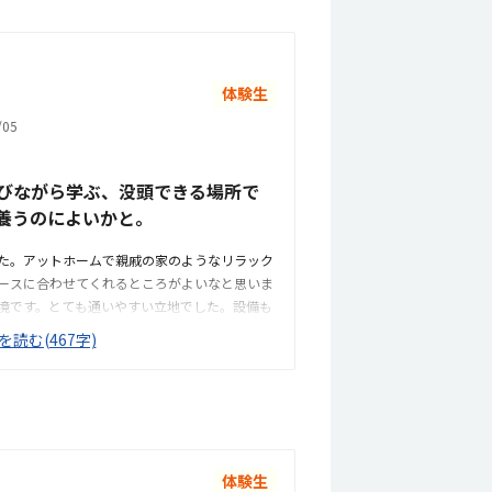
体験生
05
びながら学ぶ、没頭できる場所で
養うのによいかと。
た。アットホームで親戚の家のようなリラック
ースに合わせてくれるところがよいなと思いま
境です。とても通いやすい立地でした。設備も
ているのでよさそう。親戚の家のようなアット
を読む(467字)
り組めている。緊張感やプレゼンスキル等のカ
いかも。良心的な価格設定だと思います。長時
に安いと思います。娘の特徴をよくとらえられ
る取り組み方の違いの説明が分かりやすくもあ
うなのだろう）、性別の色眼鏡なく個人の特性
な、と思いました。女の子だから…といった何
体験生
こうでなければ、という想いに囚われてしまう