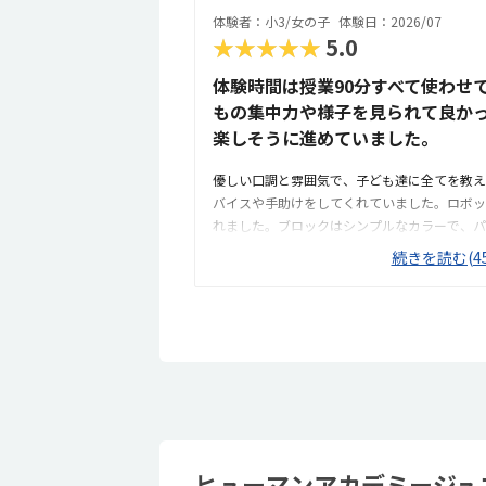
なりに高いので、月謝も含め他と同じくらいと
体験者：小3/女の子
体験日：2026/07
ボットや、気になる飾られたロボットを初めに
★★★★★
5.0
気持ちを落ち着かせる時間を取っていたりと土
した。
体験時間は授業90分すべて使わせ
もの集中力や様子を見られて良かっ
楽しそうに進めていました。
優しい口調と雰囲気で、子ども達に全てを教え
バイスや手助けをしてくれていました。ロボッ
れました。ブロックはシンプルなカラーで、パ
み立ての時に分かりやすそうでした。子どもが
続きを読む(45
きがあり良かったです。駐車場は停めやすく、
ます。近くに別の施設もあるので、習ってない
教室はシンプルで余計なものが置いてないので
た。授業を1日に2コマとれたり、翌月に回し
の物価で考えれば高いとは思いませんが、子ど
す。子どもが自発的にどんどん作り進めていっ
たくさんあれこれ説明されずブロックを触らせ
たのかもしれません。作り進めていく中で説明
めていけたのが良かったです。
ヒューマンアカデミージュ