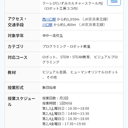
地図
クーレ1F(いずみカルチャースクール内)
（ロボット工房ココ内）
アクセス・
（JR京浜東北線）
西川口駅
から約1,050m
交通手段
（JR京浜東北線）
川口駅
から約1,400m
対象学年
年中～高校生
カテゴリ
プログラミング・ロボット教室
対応コース
ロボット
STEM・STEAM教育
ビジュアルプロ
グラミング
教材
ビジュアル言語
ヒューマンオリジナルロボット
その他
授業形式
集団指導
授業スケジュー
授業回数：月2回
授業時間：1回90分
ル
第1,3土曜日②：16:30〜18:00
第2,4土曜日①：14:00〜15:30
第2,4土曜日②：16:30〜18:00
第2,4金曜日：17:30〜19:00