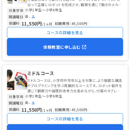
沿って正確にロボットを完成させ、観察を通じて動きのメカニ
小学1年生〜小学6年生
ズムを学びます。 ...
対象学年
金
土
開講曜日
11,550円
受講料
初期費用：49,500円
/1ヶ月
コースの詳細を見る
体験教室に申し込む
ミドルコース
ミドルコースは、小学校中学年以上を対象に、より複雑な構造
やプログラミングを学ぶ発展的なコースです。 ロボット製作を
通じて観察力や論理的思考力を高めながら、付属のタブレット
小学1年生〜小学6年生
を使った初歩的なプログ...
対象学年
金
土
開講曜日
11,550円
受講料
初期費用：49,500円
/1ヶ月
コースの詳細を見る