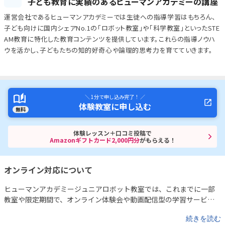
子ども教育に実績のあるヒューマンアカデミーの講座
運営会社であるヒューマンアカデミーでは生徒への指導学習はもちろん、
子ども向けに国内シェアNo.1の「ロボット教室」や「科学教室」といったSTE
AM教育に特化した教育コンテンツを提供しています。これらの指導ノウハ
ウを活かし、子どもたちの知的好奇心や論理的思考力を育てていきます。
＼ 1分で申し込み完了！ ／
体験教室に申し込む
無料
体験レッスン＋口コミ投稿で
Amazonギフトカード2,000円分
がもらえる！
オンライン対応について
ヒューマンアカデミージュニアロボット教室では、これまでに一部
教室や限定期間で、オンライン体験会や動画配信型の学習サービス
も実施されてきました。
たとえば、既存の受講生向けには、ロボッ
続きを読む
トの製作解説動画や改造アイデアの紹介など、自宅でも学びを深め