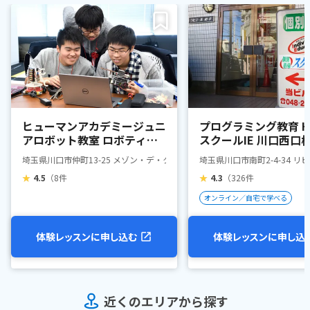
ヒューマンアカデミージュニ
プログラミング教育 HA
アロボット教室 ロボティク
スクールIE 川口西口
スプロフェッサーコース 川
埼玉県川口市仲町13-25 メゾン・デ・クーレ 1F(いずみカルチャースクール内
埼玉県川口市南町2-4-34 リ
口西口
★
4.5
（8件
★
4.3
（326件
オンライン／自宅で学べる
体験レッスンに申し込む
体験レッスンに申し込
近くのエリアから探す