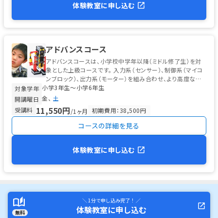
体験教室に申し込む
アドバンスコース
アドバンスコースは、小学校中学年以降（ミドル修了生）を対
象とした上級コースです。 入力系（センサー）、制御系（マイコ
ンブロック）、出力系（モーター）を組み合わせ、より高度な自
小学3年生〜小学6年生
律型ロボットを製作...
対象学年
金
土
開講曜日
11,550円
受講料
初期費用：38,500円
/1ヶ月
コースの詳細を見る
体験教室に申し込む
＼ 1分で申し込み完了！ ／
体験教室に申し込む
無料