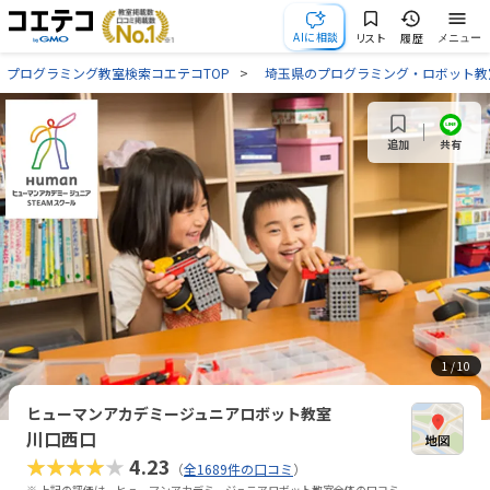
AIに相談
リスト
履歴
メニュー
プログラミング教室検索コエテコTOP
埼玉県のプログラミング・ロボット教
共有
追加
1
/ 10
ヒューマンアカデミージュニアロボット教室
川口西口
★★★★★
4.23
（
全1689件の口コミ
）
※ 上記の評価は、ヒューマンアカデミージュニアロボット教室全体の口コミ