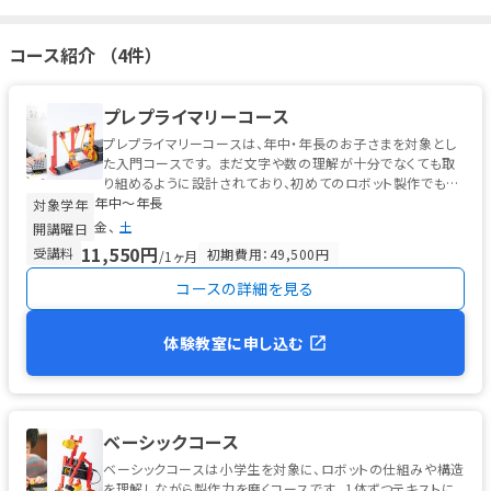
られるサポートコンテンツを公開。また、ご希望者を対象としたオ
ンライン体験会も開催されていた実績があります。
https://www.you
コース紹介 （4件）
tube.com/watch?v=UhY0Y57-gqU&feature=youtu.be
現在の実施状
況については教室ごとに異なる可能性があるため、オンライン対応
をご希望の方は事前に各教室または運営事務局までお問い合わせく
プレプライマリーコース
ださい。
プレプライマリーコースは、年中・年長のお子さまを対象とし
た入門コースです。 まだ文字や数の理解が十分でなくても取
り組めるように設計されており、初めてのロボット製作でも無
年中〜年長
理なく進められる工夫...
対象学年
金
土
開講曜日
11,550円
受講料
初期費用：49,500円
/1ヶ月
コースの詳細を見る
体験教室に申し込む
ベーシックコース
ベーシックコースは小学生を対象に、ロボットの仕組みや構造
を理解しながら製作力を磨くコースです。 1体ずつテキストに