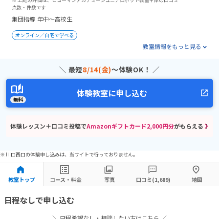
点数・件数です
集団指導
年中～高校生
オンライン／自宅で学べる
教室情報をもっと見る
＼ 最短
8/14(金)
〜体験OK！ ／
体験教室に申し込む
無料
体験レッスン＋口コミ投稿で
Amazonギフトカード2,000円分
がもらえる！
※ 川口西口の体験申し込みは、当サイトで行っておりません。
教室トップ
コース・料金
写真
口コミ(1,689)
地図
日程なしで申し込む
＼ 日程希望なし・相談したい方はこちら ／