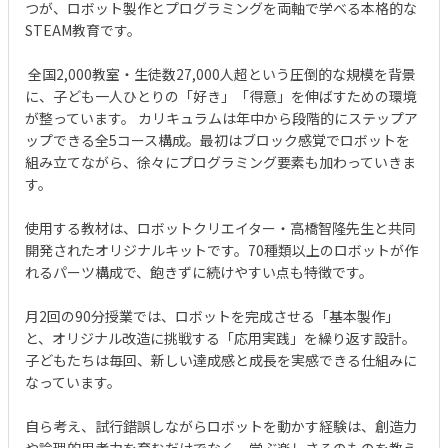
つが、ロボット製作とプログラミングを両軸で学べる本格的な
STEAM教育です。
全国2,000教室・生徒数27,000人超という圧倒的な規模を背景
に、子ども一人ひとりの「好き」「得意」を伸ばすための環境
が整っています。 カリキュラムは年中から段階的にステップア
ップできる全5コース構成。最初はブロック感覚でロボットを
組み立てながら、徐々にプログラミング要素も加わっていきま
す。
使用する教材は、ロボットクリエイター・高橋智隆先生と共同
開発されたオリジナルキットです。70種類以上のロボットが作
れるパーツ構成で、飽きずに続けやすい点も特徴です。
月2回の90分授業では、ロボットを完成させる「基本製作」
と、オリジナル改造に挑戦する「応用実践」を繰り返す設計。
子どもたちは毎回、新しい達成感と成長を実感できる仕組みに
なっています。
自ら考え、試行錯誤しながらロボットを動かす経験は、創造力