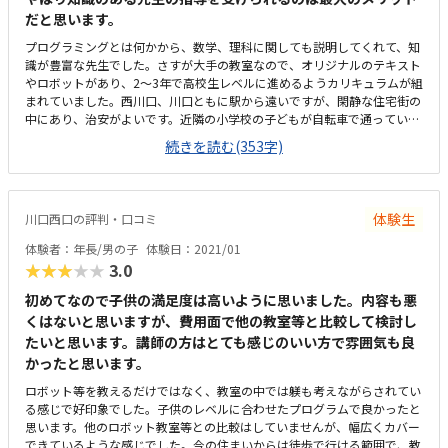
だと思います。
プログラミングとは何かから、数学、理科に関しても説明してくれて、知
識が豊富な先生でした。さすが大手の教室なので、オリジナルのテキスト
やロボットがあり、2〜3年で高校生レベルに進めるようカリキュラムが組
まれていました。西川口、川口ともに駅から遠いですが、閑静な住宅街の
中にあり、治安がよいです。近隣の小学校の子どもが自転車で通っていま
した。広くはないですが、机と机の間も適度な距離があり、ソーシャルデ
続きを読む(353字)
ィスタンスも保たれていました。プログラミングなので、決して安くはあ
りませんが（1レッスン¥4,000な感じ）これからのプログラミング教育に
備えるためには入会する価値があると思います。もし、入会したらこんな
風に受講するのだな、というイメージが広がりました。オンラインもあり
体験生
川口西口の評判・口コミ
ましたが、対面に参加して良かったです。
体験者：年長/男の子
体験日：2021/01
★★★★★
3.0
初めてなので子供の満足度は高いように思いました。内容も悪
くはないと思いますが、費用面で他の教室等と比較して検討し
たいと思います。講師の方はとても感じのいい方で雰囲気も良
かったと思います。
ロボット等を教えるだけではなく、教室の中では躾も考えながらされてい
る感じで好印象でした。子供のレベルに合わせたプログラムで良かったと
思います。他のロボット教室等との比較はしていませんが、幅広くカバー
できているような感じでした。今の住まいからは徒歩で行ける範囲で、教