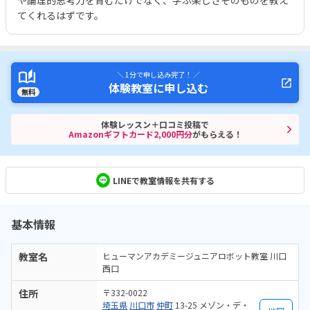
や論理的思考力を育むだけでなく、学ぶ楽しさそのものを教え
てくれるはずです。
＼ 1分で申し込み完了！ ／
体験教室に申し込む
無料
体験レッスン＋口コミ投稿で
Amazonギフトカード2,000円分
がもらえる！
LINEで教室情報を共有する
基本情報
教室名
ヒューマンアカデミージュニアロボット教室 川口
西口
住所
〒332-0022
埼玉県
川口市
仲町
13-25 メゾン・デ・