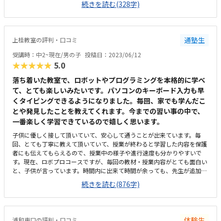
続きを読む(328字)
しないといけない気がします）施設自体は、広くて、とても綺麗です。イ
スも充分にあり、送迎のついでに、親が待って過ごすのも、苦じゃない気
がします。初めて通うので、相場がわかりませんが、プログラミング教室
自体、安くはないと思うので、妥当な金額ではないかなと思います。
通塾生
上桂教室の評判・口コミ
受講時：中2~現在/男の子
投稿日：2023/06/12
★★★★★
5.0
落ち着いた教室で、ロボットやプログラミングを本格的に学べ
て、とても楽しいみたいです。パソコンのキーボード入力も早
くタイピングできるようになりました。毎回、家でも学んだこ
とや発見したことを教えてくれます。今までの習い事の中で、
一番楽しく学習できているので嬉しく思います。
子供に優しく接して頂いていて、安心して通うことが出来ています。毎
回、とても丁寧に教えて頂いていて、授業が終わると学習した内容を保護
者にも伝えてもらえるので、授業中の様子や進行速度も分かりやすいで
す。現在、ロボプロコースですが、毎回の教材・授業内容がとても面白い
と、子供が言っています。時間内に出来て時間が余っても、先生が追加の
課題を出して下さるので、時間中ずっと夢中でロボットを触れるようで
続きを読む(876字)
す。また、工具を使って組み立てるロボットは、ブロックで作るタイプと
少し違うので、新しい楽しさがあり、毎回授業をワクワクして楽しみにし
ています。駅からすごく近いのですが、交通量が少し多いので、そこだけ
が残念です。車椅子での移動なので、バスが来ると道幅が少し狭く、通れ
体験生
浦和東口の評判・口コミ