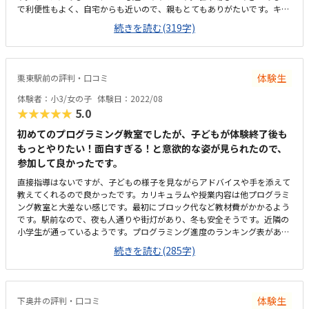
で利便性もよく、自宅からも近いので、親もとてもありがたいです。キレ
く自宅でも触れるので良いと思います。子供が教えて下さる先生が優しく
イな教室でした。部屋の中もしずかで集中しやすい環境だと思いました。
て良かったと言っていました。教材が良くても、先生や教室の雰囲気が合
続きを読む(319字)
イオンの中のどこにあるのか、分かりづらくネットのお知らせをもう少し
わなければ通えません。体験中も先生が笑顔で時々褒めて下さるので、子
詳しく書いてもらえたら嬉しいです。もう少し安くなると嬉しいですが、
供もとても楽しかったようです。子供が現在車椅子を使用している為、私
プログラミングは大体このくらいの設定かなと思います。場所がとにかく
は送迎をしたり側に居ないといけないのですが、待合室も用意して頂ける
いいです。利便性が良く通いやすいなと思います。
との事で、ご配慮して頂きとても感謝しています。
体験生
栗東駅前の評判・口コミ
体験者：小3/女の子
体験日：2022/08
★★★★★
5.0
初めてのプログラミング教室でしたが、子どもが体験終了後も
もっとやりたい！面白すぎる！と意欲的な姿が見られたので、
参加して良かったです。
直接指導はないですが、子どもの様子を見ながらアドバイスや手を添えて
教えてくれるので良かったです。カリキュラムや授業内容は他プログラミ
ング教室と大差ない感じです。最初にブロック代など教材費がかかるよう
です。駅前なので、夜も人通りや街灯があり、冬も安全そうです。近隣の
小学生が通っているようです。プログラミング進度のランキング表があ
り、子ども同士いい刺激になりそうです。学習塾のような雰囲気でした。
続きを読む(285字)
プログラミング教室なので、くもんやそろばん、運動系の習い事に比べて
割高な月謝や教材費です。親子で見学、体験中も先生からアドバイスを受
けることができたので、入会したくなりました。
体験生
下奥井の評判・口コミ