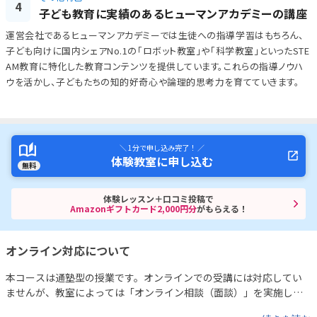
4
子ども教育に実績のあるヒューマンアカデミーの講座
運営会社であるヒューマンアカデミーでは生徒への指導学習はもちろん、
子ども向けに国内シェアNo.1の「ロボット教室」や「科学教室」といったSTE
AM教育に特化した教育コンテンツを提供しています。これらの指導ノウハ
ウを活かし、子どもたちの知的好奇心や論理的思考力を育てていきます。
＼ 1分で申し込み完了！ ／
体験教室に申し込む
無料
体験レッスン＋口コミ投稿で
Amazonギフトカード2,000円分
がもらえる！
オンライン対応について
本コースは通塾型の授業です。オンラインでの受講には対応してい
ませんが、教室によっては「オンライン相談（面談）」を実施して
いる場合があります。
詳細は各教室までお問い合わせください。