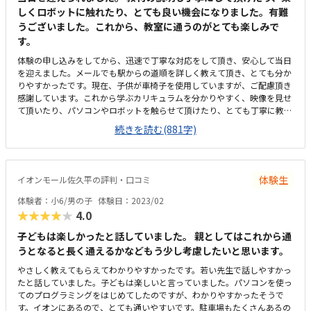
しくロボットに触れたり、とても良い機会になりました。有難
うございました。これから、教室に通うのがとても楽しみで
す。
体験の申し込みをしてから、迅速で丁寧な対応をして頂き、安心して当日
を迎えました。メールでも駅からの道順を詳しく教えて頂き、とても分か
りやすかったです。現在、子供が車椅子を使用していますが、ご配慮頂き
感謝しています。これから学ぶカリキュラムを分かりやすく、映像を見せ
て頂いたり、パソコンやロボットを触らせて頂けたり、とても丁寧に教え
て頂きました。また、質問にも答えて頂き、実際に教室まで行って色々お
続きを読む(881字)
伺いできて良かったです。机に恐竜ロボットのプリントで名札を作って下
さり、とても嬉しかったです。帰宅してから、子供も「優しい先生で良か
った」と言っていました。今まで見たことが無い動きが出来るロボットが
作れるので、とても驚きました。ずっとロボットのアドバンスドコースま
体験生
イオンモール佐久平の評判・口コミ
では通っていましたが、さらにコース変更しても学びたいと子供が強く思
ったみたいです。また、ロボットの作り方がブロックから工具を使って作
体験者：小6/男の子
体験日：2023/02
成する、という所も魅力的です。プログラミングもタイピング入力になる
★★★★★
4.0
ので、より一層深く学べそうです。駅からはとても近くて良いのですが、
現在、車椅子で移動している為、道路の歩道幅がもう少し広いと助かりま
子どもは楽しかったと話していました。 親としてはこれから通
す。徒歩なら問題ないと思います。１階で程よく広々としていて清潔で、
うとなると長く通えるかなどもう少し考慮したいと思います。
とても良い環境だと思いました。机の間隔も良く、入り口から教室の中ま
やさしく教えてもらえてわかりやすかったです。若い先生で話しやすかっ
で「ロボット」の写真やイラストが有り、雰囲気も良かったです。車椅子
たと話していました。子どもは楽しいと言っていました。パソコンを使っ
を使用していても、問題なく通える教室で助かります。ロボットのキット
てのプログラミングをはじめてしたのですが、わかりやすかったそうで
の購入は少し高額ですが、何回も使う事も有るみたいですし、とても充実
す。イオンにあるので、とても通いやすいです。駐車場もたくさんあるの
した内容の授業なので良いと思います。作ったロボットは、教室だけでな