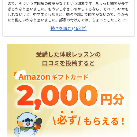
ので、そういう雰囲気の教室かな？という印象です。ちょっと期間が長す
ぎるかなと思いました。もう少し小さい頃からするなら、それでいいかも
しれないけど、中学生ともなると、勉強や部活で時間がないので、今から
だと難しいかなと思いました。部品の付け方では、ちょっとしたことで、
うまく動いたり、動かなかったりと、自分の子の今の状態がどれくらいな
続きを読む(463字)
のか、知ることもでき、わかりやすかったです。くるまで送り迎えするに
は、乗り降りが不便かなと思いました。特に雨の日とかは、ビルの近くま
でいきたいですが。駐車場もなかったので。先生や他の生徒さんの雰囲気
は話を聞いてる限り、アットホームでよさげな印象でした。ビル自体が古
いし、あまり清潔な感じはしなかったです。かなり高いと思います。なぜ
こんなに高いのか？？？特にブロック代を見ただけで、それだけの価値が
あるのか、よくわかりませんでした。一からスタートして、長い期間をか
けて、地道にこつこつ頑張って、プロ並みの技術を習得していけるとこ
ろ。