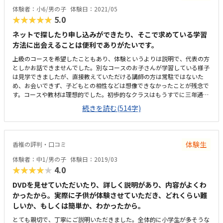
体験者：小6/男の子
体験日：2021/05
★★★★★
5.0
ネットで探したり申し込みができたり、そこで求めている学習
方法に出会えることは便利でありがたいです。
上級のコースを希望したこともあり、体験というよりは説明で、代表の方
としかお話できませんでした。別なコースのお子さんが学習している様子
は見学できましたが、直接教えていただける講師の方は常駐ではないた
め、お会いできず、子どもとの相性などは想像できなかったことが残念で
す。コースや教材は理想的でした。初歩的なクラスはもうすでに三年通
い、今までの教室ではカリキュラムを全て終了してしまっていたので、さ
続きを読む(514字)
らに上のクラスで六年生から学べるコースはよかったです。少し難しいと
は思いますが、子ども本人も、理解できた時はきっと楽しいだろうと予想
していました。車での送り迎えを予定していますが、子ども一人で行く方
法も調べておけばよかったなと思います。自宅から車で40分くらいの距離
体験生
香椎の評判・口コミ
ですが、他にはあまりないので不満ではないです。こぢんまりという感じ
でした。以前通っていたところはショッピングセンターの中にあったの
体験者：中1/男の子
体験日：2019/03
で、もう少し開放感がありましたが雰囲気は似ているようで、子どもは違
★★★★★
4.0
和感ないと感じていました。安いとは言えないですが、このくらいかかる
ものかな、と納得しています。機材を最初に揃えるため、どこも初回は出
DVDを見せていただいたり、詳しく説明があり、内容がよくわ
費が多めです。家庭的な雰囲気がありました。
かったから。実際に子供が体験させていただき、どれくらい難
しいか、もしくは簡単か、わかったから。
とても親切で、丁寧にご説明いただきました。全体的に小学生が多そうな