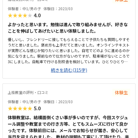
るのですが怖いです。普通に歩いて通うのには問題無いと思います。一人
で使える長いテーブルを使用出来るので、ゆったりと受講できます。他の
体験者：中1/男の子
体験日：2023/03
方の部品が混ざったりすることもありません。プログラミングのパソコン
★★★★★
4.0
は、教室のノートパソコンを貸して頂けるので、荷物も多くなく良いで
す。教室は明るく良い雰囲気です。ロボットの材料費が少し高いですが、
よかったと思います。勉強は進んで取り組みませんが、好きな
それ以上に学べることが多いと思いました。ブロックで作成するロボット
ことを伸ばしてあげたいと思い体験しました。
には出来ない動きをしたり、プログラミングもタイピング入力で言語から
優しいし、フレンドリーに接してもらえることで子供たちも質問しやすそ
学べるので、パソコンやソフトを新たに用意しなくてよい分、安いかなぁ
うだと思いました。褒め方も上手だてと思いました。オンラインテキスト
って思いました。先生がとても熱心に教えて下さるので、子供はとても楽
が実際どんな感じか知りたいと思いました。自宅でどのように進めるのか
しいようです。少人数での授業なので、うるさくなく授業に集中できるの
気になりました。駅前なので仕方がないのですが、駐車場がないところで
も良いみたいです。保護者用の待合室も用意して頂けるので、（車椅子の
3にしました。自転車で行ける別校舎を検討しています。ひとりひとりが
為、近くで待機しないといけません）とても助かります。今のところ、特
マイペースで進めているのが我が子には合っていると思いました。みんな
にありません。しいて言えば、車椅子での移動なので、前の道の交通量が
続きを読む(315字)
黙々と集中して取り組んでいるようでした。月２回なのが少し残念です。
少し多いくらいです。習いだしてから、まだ僅かですが、ロボットの仕組
理想は毎週でした。ただ振替ができるとのことでしたのでそれがよいなと
みやプログラミングの理解が行く度に深くなっているのが良く分かりま
思いました。先生の雰囲気は話しかけやすい雰囲気でした。子供ももっと
す。独学では、短期間でここまで学ぶのは難しいと感じました。一番良か
やりたいと言って楽しかったようです。
った点は、本人が楽しみながら学べている事です。
体験生
上桂教室の評判・口コミ
体験者：中1/男の子
体験日：2023/03
★★★★★
5.0
体験教室は、結構面倒くさい事が多いのですが、今回スケジュ
ール調整や教室までの行き方等、とてもスムーズに行けて良か
ったです。体験前日には、メールでお知らせが届き、安心して
当日を迎えられました。 教材の説明も丁寧にして頂けたり、楽