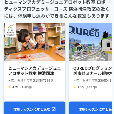
ヒューマンアカデミージュニアロボット教室 ロボ
ティクスプロフェッサーコース 横浜岡津教室の近く
には、体験申し込みができるこんな教室もあります
ヒューマンアカデミージュニ
QUREOプログラミン
アロボット教室 横浜岡津
湘南ゼミナール領家校
神奈川県横浜市泉区岡津町196-5
神奈川県横浜市泉区領家4-1-5
★
4.23
（1689件
★
4.15
（1497件
体験レッスンに申し込む
体験レッスンに申し込