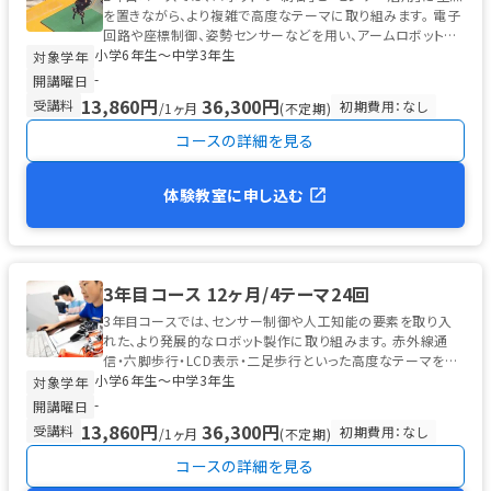
を置きながら、より複雑で高度なテーマに取り組みます。 電子
回路や座標制御、姿勢センサーなどを用い、アームロボットや
小学6年生〜中学3年生
倒立振子ロボットな...
対象学年
-
開講曜日
13,860円
36,300円
受講料
初期費用：なし
/1ヶ月
(不定期)
コースの詳細を見る
体験教室に申し込む
3年目コース 12ヶ月/4テーマ24回
3年目コースでは、センサー制御や人工知能の要素を取り入
れた、より発展的なロボット製作に取り組みます。 赤外線通
信・六脚歩行・LCD表示・二足歩行といった高度なテーマを通
小学6年生〜中学3年生
じて、プログラミングとロ...
対象学年
-
開講曜日
13,860円
36,300円
受講料
初期費用：なし
/1ヶ月
(不定期)
コースの詳細を見る