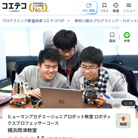
AIに相談
リスト
履歴
メニュー
プログラミング教室検索コエテコTOP
神奈川県のプログラミング・ロボット
共有
追加
1
/ 10
ヒューマンアカデミージュニアロボット教室 ロボティ
クスプロフェッサーコース
横浜岡津教室
★★★★★
4.5