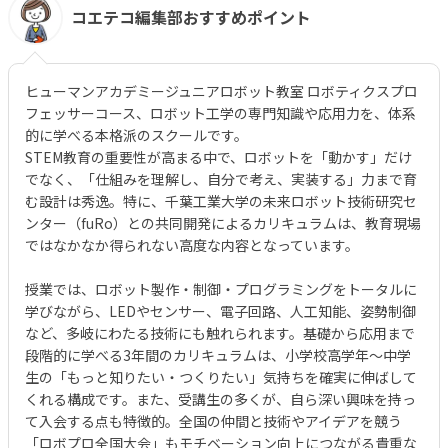
コエテコ編集部おすすめポイント
ヒューマンアカデミージュニアロボット教室 ロボティクスプロ
フェッサーコース、ロボット工学の専門知識や応用力を、体系
的に学べる本格派のスクールです。
STEM教育の重要性が高まる中で、ロボットを「動かす」だけ
でなく、「仕組みを理解し、自分で考え、実装する」力まで育
む設計は秀逸。特に、千葉工業大学の未来ロボット技術研究セ
ンター（fuRo）との共同開発によるカリキュラムは、教育現場
ではなかなか得られない高度な内容となっています。
授業では、ロボット製作・制御・プログラミングをトータルに
学びながら、LEDやセンサー、電子回路、人工知能、姿勢制御
など、多岐にわたる技術にも触れられます。基礎から応用まで
段階的に学べる3年間のカリキュラムは、小学校高学年～中学
生の「もっと知りたい・つくりたい」気持ちを確実に伸ばして
くれる構成です。また、受講生の多くが、自ら深い興味を持っ
て入会する点も特徴的。全国の仲間と技術やアイデアを競う
「ロボプロ全国大会」もモチベーション向上につながる貴重な