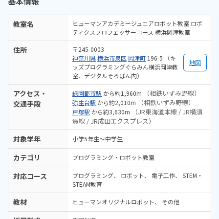
基本情報
教室名
ヒューマンアカデミージュニアロボット教室 ロボ
ティクスプロフェッサーコース 横浜岡津教室
住所
〒245-0003
神奈川県
横浜市泉区
岡津町
196-5 （キ
地図
ッズプログラミングぐらみん横浜岡津教
室、デジタルそろばん内）
アクセス・
（相鉄いずみ野線）
緑園都市駅
から約1,960m
（相鉄いずみ野線）
弥生台駅
から約2,010m
交通手段
（JR東海道本線 / JR横須
戸塚駅
から約3,630m
賀線 / JR成田エクスプレス）
対象学年
小学5年生～中学生
カテゴリ
プログラミング・ロボット教室
対応コース
プログラミング
ロボット
電子工作
STEM・
STEAM教育
教材
ヒューマンオリジナルロボット
その他