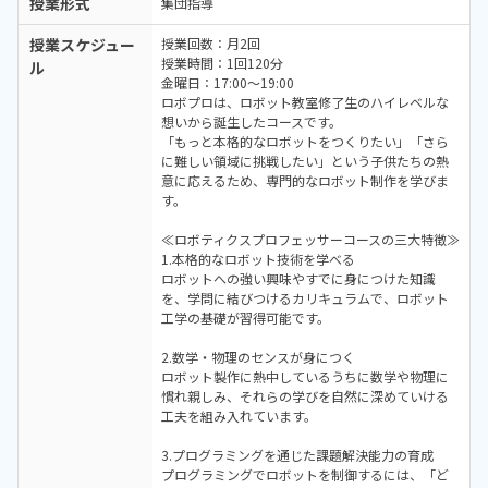
授業形式
集団指導
授業スケジュー
授業回数：月2回
授業時間：1回120分
ル
金曜日：17:00～19:00
ロボプロは、ロボット教室修了生のハイレベルな
想いから誕生したコースです。
「もっと本格的なロボットをつくりたい」「さら
に難しい領域に挑戦したい」という子供たちの熱
意に応えるため、専門的なロボット制作を学びま
す。
≪ロボティクスプロフェッサーコースの三大特徴≫
1.本格的なロボット技術を学べる
ロボットへの強い興味やすでに身につけた知識
を、学問に結びつけるカリキュラムで、ロボット
工学の基礎が習得可能です。
2.数学・物理のセンスが身につく
ロボット製作に熱中しているうちに数学や物理に
慣れ親しみ、それらの学びを自然に深めていける
工夫を組み入れています。
3.プログラミングを通じた課題解決能力の育成
プログラミングでロボットを制御するには、「ど