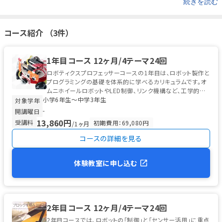
続きを読む
コース紹介 （3件）
1年目コース 12ヶ月/4テーマ24回
ロボティクスプロフェッサーコースの1年目は、ロボット製作と
プログラミングの基礎を体系的に学べるカリキュラムです。オ
ムニホイールロボットやLED制御、リンク機構など、工学的な
小学6年生〜中学3年生
仕組みに触れながら、セ...
対象学年
-
開講曜日
13,860円
受講料
初期費用：69,080円
/1ヶ月
コースの詳細を見る
体験教室に申し込む
2年目コース 12ヶ月/4テーマ24回
2年目コースでは、ロボットの「制御」と「センサー活用」に重点