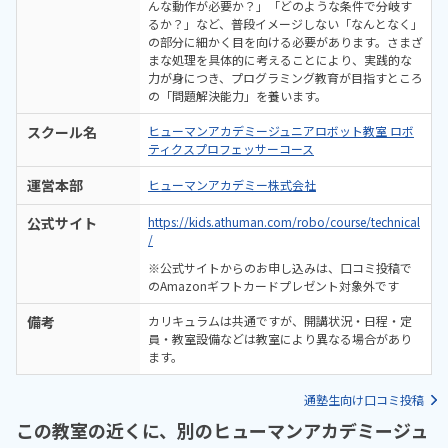
んな動作が必要か？」「どのような条件で分岐す
るか？」など、普段イメージしない「なんとなく」
の部分に細かく目を向ける必要があります。さまざ
まな処理を具体的に考えることにより、実践的な
力が身につき、プログラミング教育が目指すところ
の「問題解決能力」を養います。
スクール名
ヒューマンアカデミージュニアロボット教室 ロボ
ティクスプロフェッサーコース
運営本部
ヒューマンアカデミー株式会社
公式サイト
https://kids.athuman.com/robo/course/technical
/
※公式サイトからのお申し込みは、口コミ投稿で
のAmazonギフトカードプレゼント対象外です
備考
カリキュラムは共通ですが、開講状況・日程・定
員・教室設備などは教室により異なる場合があり
ます。
通塾生向け口コミ投稿
この教室の近くに、別のヒューマンアカデミージュ