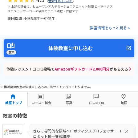
（
全8件の口コミ
）
※ 上記の評価は、ヒューマンアカデミージュニアロボット教室 ロボティクス
プロフェッサーコース全体の口コミ点数・件数です
集団指導
小学5年生～中学生
教室情報をもっと見る
体験教室に申し込む
無料
体験レッスン＋口コミ投稿で
Amazonギフトカード2,000円分
がもらえる！
※ 横浜岡津教室の体験申し込みは、当サイトで行っておりません。
教室トップ
コース・料金
写真
口コミ(8)
地図
教室の特徴
さらに専門的な領域へロボティクスプロフェッサーコース
ロボット博士養成講座