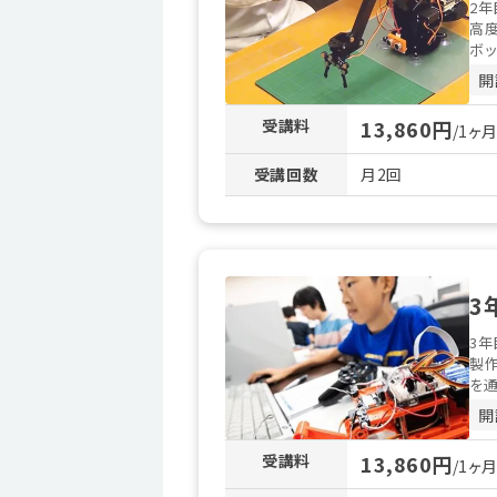
2年
高度
ボッ
開
受講料
13,860円
/1ヶ
受講回数
月2回
3
3
製作
を通
開
受講料
13,860円
/1ヶ