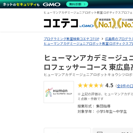
無料診断
プログラミング教室検索コエテコTOP
広島県のプログラ
ヒューマンアカデミージュニアロボット教室 ロボティクスプ
ヒューマンアカデミージュ
ロフェッサーコース 東広島
ヒューマンアカデミージュニアロボットキョウシツロボ
★★★★★
4.5
（
全8件の
※ 上記の評価は、ヒューマンアカデ
ミ点数・件数です
授業形式：
集団指導
対象学年： 小学5年生～中学生