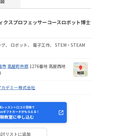
地図
ィクスプロフェッサーコースロボット博士
ング
ロボット
電子工作
STEM・STEAM
島市
高屋町杵原
1276番地 高屋西地
内
アカデミー株式会社
験レッスン＋口コミ投稿で
zonギフトカードがもらえる！
験教室に申し込む
検討リストに追加