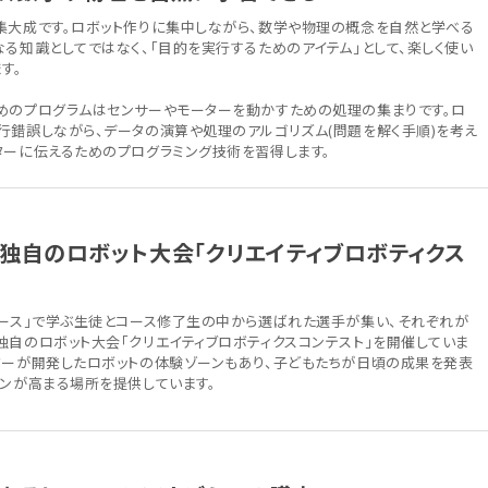
集大成です。ロボット作りに集中しながら、数学や物理の概念を自然と学べる
る知識としてではなく、「目的を実行するためのアイテム」として、楽しく使い
す。
めのプログラムはセンサーやモーターを動かすための処理の集まりです。ロ
行錯誤しながら、データの演算や処理のアルゴリズム(問題を解く手順)を考え
ターに伝えるためのプログラミング技術を習得します。
独自のロボット大会「クリエイティブロボティクス
コース」で学ぶ生徒とコース修了生の中から選ばれた選手が集い、それぞれが
独自のロボット大会「クリエイティブロボティクスコンテスト」を開催していま
ターが開発したロボットの体験ゾーンもあり、子どもたちが日頃の成果を発表
ョンが高まる場所を提供しています。