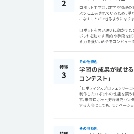
2
ロボット工学は、数学や物理の
ように工夫されているため、単な
こなすことができるようになりま
ロボットを思い通りに動かすた
ボットを動かす目的や手段を試
る力を養い、命令をコンピュー
その他特色
特徴
学習の成果が試せる
3
コンテスト」
「ロボティクスプロフェッサー
制作したロボットの性能を競う
す。未来ロボット技術研究セン
する大会としても、モチベーシ
その他特色
特徴