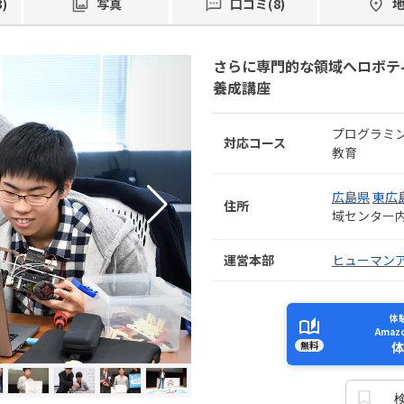
)
写真
口コミ(8)
さらに専門的な領域へロボテ
養成講座
プログラミ
対応コース
教育
広島県
東広
住所
域センター
運営本部
ヒューマン
体
Ama
無料
体