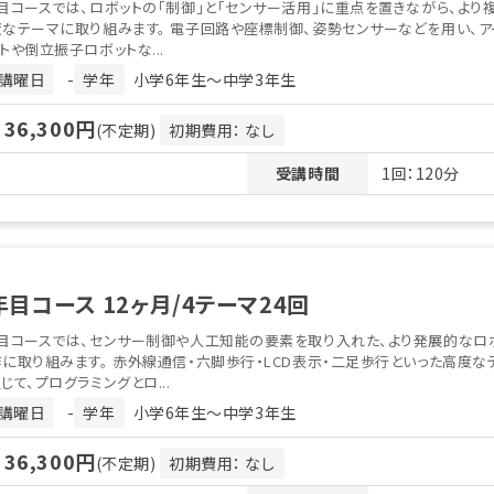
目コースでは、ロボットの「制御」と「センサー活用」に重点を置きながら、より
なテーマに取り組みます。 電子回路や座標制御、姿勢センサーなどを用い、ア
トや倒立振子ロボットな...
講曜日
-
学年
小学6年生〜中学3年生
36,300円
月
(不定期)
初期費用： なし
受講時間
1回：120分
年目コース 12ヶ月/4テーマ24回
年目コースでは、センサー制御や人工知能の要素を取り入れた、より発展的なロ
に取り組みます。 赤外線通信・六脚歩行・LCD表示・二足歩行といった高度な
じて、プログラミングとロ...
講曜日
-
学年
小学6年生〜中学3年生
36,300円
月
(不定期)
初期費用： なし